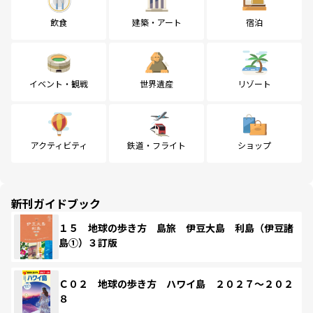
飲食
建築・アート
宿泊
イベント・観戦
世界遺産
リゾート
アクティビティ
鉄道・フライト
ショップ
新刊ガイドブック
１５ 地球の歩き方 島旅 伊豆大島 利島（伊豆諸
島①）３訂版
Ｃ０２ 地球の歩き方 ハワイ島 ２０２７～２０２
８