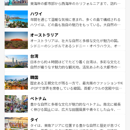
ことができる。国民の所得が高いため物価も高いが、旅行
東海岸の都市部から西海岸のカリフォルニアまで、訪れる
者向けの交通パス提供のサービスもあり、うまく活用すれ
場所ごとに異なる風景と体験が待っている。ニューヨーク
ハワイ
ば市内交通費無料で観光を楽しむこともできる。 なお、新
のような巨大都市は、観光、ショッピング、エンターテイ
着のスイス情報は
コンテンツ一覧
を参照してほしい。
ンメントが詰まった刺激的なスポットだ。一方、アメリカ
年間を通じて温暖な気候に恵まれ、多くの島で構成される
西部には大自然が広がり、グランドキャニオンやイエロー
ハワイは、どの島も独自の魅力をもっている。大自然の神
ストーン国立公園といった絶景が堪能できる。さらに、南
秘を感じたいなら、火山が生み出した壮大な景観を誇るハ
オーストラリア
部のニューオーリンズでは、音楽と美食が融合した独特の
ワイ島は見逃せない。また、定番の観光地といえばオアフ
文化が魅力。旅行者はアメリカの各地域で異なる魅力を楽
島だが、静かな自然を求めるならマウイ島やカウアイ島が
オーストラリアは、壮大な自然と多様な文化が魅力の国。
しみながら、その多様性と豊かな歴史を感じることができ
おすすめ。エメラルドグリーンに輝く海をはじめ、豊かな
シドニーのシンボルであるシドニー・オペラハウス、オー
るだろう。車でのロードトリップや列車の旅も、アメリカ
文化や歴史が息づいている。「アロハスピリット」と呼ば
ストラリア東海岸北部に広がる大サンゴ礁地帯グレートバ
ならではの贅沢な旅のスタイルだ。 なお、新着のアメリカ
台湾
れるおもてなしの心で訪れる人々を迎えてくれるハワイの
リアリーフや大陸中央部にそびえるウルル（エアーズロッ
情報は
コンテンツ一覧
を参照してほしい。
人々、おいしいローカルフードやハワイアンミュージッ
ク）、タスマニアの美しい原生林やケアンズの熱帯雨林な
日本から約４時間ほどでたどり着く台湾は、多彩な文化と
ク、伝統的なフラダンスなど、すべてがハワイの魅力を彩
ど、見どころがたくさん。また、カフェやワイン、オージ
自然が織りなす魅力的な観光地。活気あふれる大都市の台
っている。訪れるたびに新しい発見と感動が待っているハ
ービーフなどの食文化も豊かで、美味しいものであふれて
北やノスタルジックな町並みが人気な九份（ジォウフェ
ワイを、存分に味わってほしい。 なお、新着のハワイ情報
韓国
いる。アクティビティも充実しており、サーフィンやダイ
ン）、静ひつな山岳地帯である台湾東部など、都市の喧騒
は
コンテンツ一覧
を参照してほしい。
ビング、ハイキングなど、アウトドア好きにはたまらな
と山間の静けさが共存しており、訪れる人に新しい発見と
歴史ある王朝文化が残る一方で、最先端のファッションやK
い。オーストラリアの多彩な魅力を存分に味わいつくそ
驚きをもたらしてくれる。また、奥深い台湾の食文化も魅
-POPで世界を席巻している韓国。首都ソウルの宮殿や伝統
う。 なお、新着のオーストラリア情報は
コンテンツ一覧
を
力で、夜市などの屋台グルメから高級料理、ヘルシーで美
家屋が並ぶエリアでは韓国の歴史と文化に浸ることがで
参照してほしい。
ベトナム
容にもいいと評判のスイーツなど、バラエティ豊かな料理
き、地方に足を延ばせば四季折々の自然美を楽しむことが
が味わえる。 なお、新着の台湾情報は
コンテンツ一覧
を参
できる。そして、キムチや焼肉、絶品のストリートフード
豊かな自然と多様な文化が魅力的なベトナム。南北に細長
照してほしい。
まで、さまざまな韓国料理が待っている。夜には、韓国な
く伸びる国土には、広大な田園風景や青々とした山々、世
らではのナイトライフも堪能できる。あたたかいホスピタ
界遺産に登録された壮大な自然景観が点在し、都市部では
タイ
リティに包まれながら、韓国の多彩な魅力を心ゆくまで味
急速な発展と共に伝統が息づく。ハノイの古い町並みやホ
わってみてほしい。 なお、新着の韓国情報は
コンテンツ一
ーチミン市のフランス統治時代の建物も、独特の雰囲気を
タイは、東南アジアに位置する豊かな自然と歴史が息づく
覧
を参照してほしい。