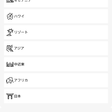
オセアニア
ハワイ
リゾート
アジア
中近東
アフリカ
日本