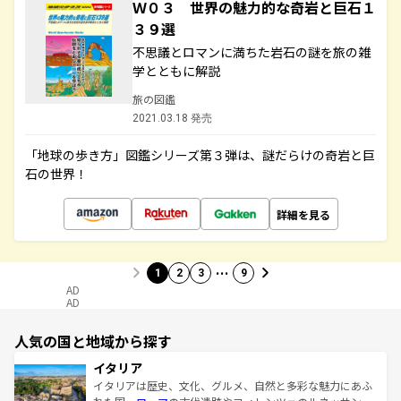
Ｗ０３ 世界の魅力的な奇岩と巨石１
３９選
不思議とロマンに満ちた岩石の謎を旅の雑
学とともに解説
旅の図鑑
2021.03.18 発売
「地球の歩き方」図鑑シリーズ第３弾は、謎だらけの奇岩と巨
石の世界！
詳細を見る
…
1
2
3
9
AD
AD
人気の国と地域から探す
イタリア
イタリアは歴史、文化、グルメ、自然と多彩な魅力にあふ