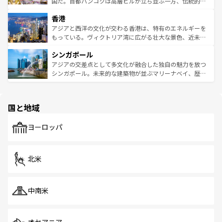
醸し出している。また、バラエティの豊かさとおいしさで
国だ。首都バンコクは高層ビルが立ち並ぶ一方、伝統的な
世界中の食通を魅了してやまないベトナム料理も魅力のひ
寺院や市場がいたるところに点在し、古きよき文化と現代
香港
とつ。フォーやバインミー、ベトナムコーヒーなどは、ぜ
の活気が交差している。北部ではチェンマイなどの山岳地
ひ現地で味わいたい。どの地域を訪れてもあたたかい人々
帯で自然と触れ合い、南部ではプーケットやクラビの美し
アジアと西洋の文化が交わる香港は、特有のエネルギーを
が旅行者を迎えてくれるので、きっと忘れられない旅にな
いビーチでリゾート気分を楽しむことができる。タイ料理
もっている。ヴィクトリア湾に広がる壮大な景色、近未来
るはずだ。 なお、新着のベトナム情報は
コンテンツ一覧
を
は世界的に有名で、屋台から高級レストランまで味覚を刺
的なアートスポット、そして歴史と現代が融合した町並
参照してほしい。
シンガポール
激する。気候は一年中温暖で、どの季節にも異なる楽しみ
み、どこを訪れても感動するはず。観光スポットが密集し
が待っている。親しみやすいタイの人々、仏教を中心とし
ており、効率よく見どころを回れるのも魅力。息をのむよ
アジアの交差点として多文化が融合した独自の魅力を放つ
た文化、そして多様な観光資源が、訪れる旅人を魅了し続
うな絶景から文化的な体験まで、香港を存分に楽しみ尽く
シンガポール。未来的な建築物が並ぶマリーナベイ、歴史
ける。 なお、新着のタイ情報は
コンテンツ一覧
を参照して
そう。 なお、新着の香港情報は
コンテンツ一覧
を参照して
と伝統を感じられるエスニックタウン、多数の緑豊かな公
ほしい。
ほしい。
園や自然保護区など、自然が調和した近代的な景観と文化
の多様性あふれるカラフルな町は、どこを歩いても新しい
国と地域
発見がある。さらに、治安のよさや充実した公共交通機関
も、旅行者にとっては魅力的なポイント。グルメも豊富
で、ホーカーズは地元の風情を楽しめる外せないスポット
ヨーロッパ
だ。訪れる人を飽きさせないシンガポールで、多様な魅力
を体感しよう。 なお、新着のシンガポール情報は
コンテン
ツ一覧
を参照してほしい。
北米
中南米