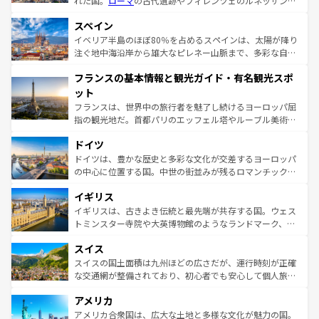
れた国。
ローマ
の古代遺跡やフィレンツェのルネッサンス
美術、ヴェネツィアの運河など、歴史あるスポットはもち
スペイン
ろん、トスカーナの美しい田園風景やアマルフィ海岸の絶
景など、自然景観も見逃せない。観光の合間には、本場の
イベリア半島のほぼ80％を占めるスペインは、太陽が降り
ピザやパスタなど、絶品のイタリア料理を堪能することも
注ぐ地中海沿岸から雄大なピレネー山脈まで、多彩な自然
できる。朝目覚めてから夜眠るまで、すべての瞬間を楽し
と文化が詰まったヨーロッパ屈指の旅行先だ。多様な地域
フランスの基本情報と観光ガイド・有名観光スポ
ませてくれるイタリアで、忘れられない旅をしてみよう！
文化が根付くこの国では、情熱的なフラメンコ、熱気あふ
なお、新着のイタリア情報は
コンテンツ一覧
を参照してほ
れる闘牛、そして美味しいタパスが生活の一部となってい
ット
しい。
る。首都マドリードの洗練された雰囲気や、バルセロナの
フランスは、世界中の旅行者を魅了し続けるヨーロッパ屈
アートに溢れた街角から、地方では古代ローマ遺跡や中世
指の観光地だ。首都パリのエッフェル塔やルーブル美術館
の城塞都市、穏やかなビーチリゾートまで多彩な表情を見
といった象徴的なスポットから、田舎町の古風な美しさま
せる。地方によって風土や気候が異なるスペインはその個
ドイツ
で、幅広い魅力が詰まっている。華麗な宮殿、歴史的な大
性で訪れる人を魅了する。 なお、新着のスペイン情報は
コ
聖堂、美しいビーチ、そして豊かな自然が、訪れる者を心
ドイツは、豊かな歴史と多彩な文化が交差するヨーロッパ
ンテンツ一覧
を参照してほしい。
から魅了する。また、フランスは美食の国としても知ら
の中心に位置する国。中世の街並みが残るロマンチック街
れ、フランス料理はユネスコ無形文化遺産にも登録されて
道から、未来を先取りするようなモダンな都市まで多様な
イギリス
いる。シャンパンの発祥地であるランス、プロヴァンスの
顔を持つこの国は、どこを歩いても飽きることがない。ベ
香り高いラベンダー畑など、多彩な楽しみ方が可能だ。さ
ルリンの文化的活気、バイエルン州のアルプスの絶景、そ
イギリスは、古きよき伝統と最先端が共存する国。ウェス
らに、パリ以外の地域にも魅力が溢れており、どの街角に
してライン川沿いのワイン畑といった風景は必見。ビール
トミンスター寺院や大英博物館のようなランドマーク、歴
も豊かな歴史と文化が息づいている。パリ以外の個性あふ
とソーセージを味わいながら地元の人と過ごす楽しい時間
史ある大学都市、美しい丘陵地帯や牧歌的な風景など、エ
れる地方に足を運ぶとそれぞれで全く異なる文化を体験で
スイス
は、お酒好きな人にはぜひ体験してほしい。 なお、新着の
リアごとに異なる魅力がある。また、優雅なアフタヌーン
きるだろう。 なお、新着のフランス情報は
コンテンツ一覧
ドイツ情報は
コンテンツ一覧
を参照してほしい。
ティー、ビール好きにはたまらない英国パブ、サッカー観
スイスの国土面積は九州ほどの広さだが、運行時刻が正確
を参照してほしい。
戦など、本場だからこそできる体験も豊富。イギリスを旅
な交通網が整備されており、初心者でも安心して個人旅行
して楽しみつくそう。 なお、新着のイギリス情報は
コンテ
を楽しめる。日本同様に時刻表どおりの旅が可能だ。中世
アメリカ
ンツ一覧
を参照してほしい。
の建物がそのまま残る町や、スイスならではのユニークな
博物館もあり、アルプス観光だけでなく町歩きも満喫する
アメリカ合衆国は、広大な土地と多様な文化が魅力の国。