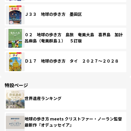
Ｊ３３ 地球の歩き方 墨田区
０２ 地球の歩き方 島旅 奄美大島 喜界島 加計
呂麻島（奄美群島１） ５訂版
Ｄ１７ 地球の歩き方 タイ ２０２７～２０２８
特設ページ
世界遺産ランキング
地球の歩き方 meets クリストファー・ノーラン監督
最新作『オデュッセイア』