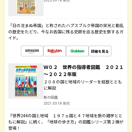
2025.09.18 発売
「日の沈まぬ帝国」と称されたハプスブルク帝国の栄光と動乱
の歴史をたどり、今なお各国に残る史跡を巡る歴史を旅するガ
イド。
詳細を見る
Ｗ０２ 世界の指導者図鑑 ２０２１
～２０２２年版
２０８の国と地域のリーダーを経歴ととも
に解説
旅の図鑑
2021.03.18 発売
『世界244の国と地域 １９７ヵ国と４７地域を旅の雑学とと
もに解説』に続く、「地球の歩き方」の図鑑シリーズ第２弾が
登場！