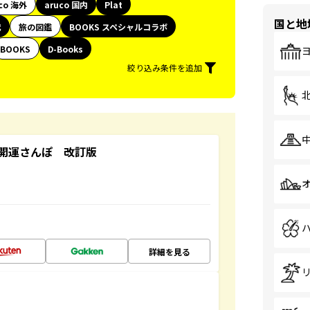
co 海外
aruco 国内
Plat
国と地
代
旅の図鑑
BOOKS スペシャルコラボ
BOOKS
D-Books
絞り込み条件を追加
開運さんぽ 改訂版
詳細を見る