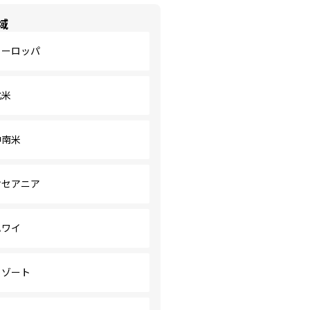
域
ヨーロッパ
北米
中南米
オセアニア
ハワイ
リゾート