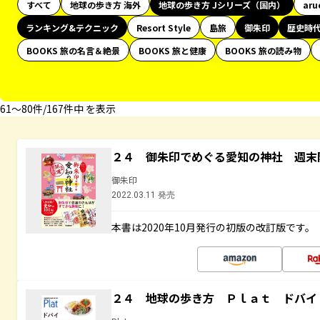
すべて
地球の歩き方 海外
地球の歩き方 Jシリーズ（国内）
aru
ランキング&テクニック
Resort Style
島旅
御朱印
歴史時
BOOKS 旅の名言＆絶景
BOOKS 旅と健康
BOOKS 旅の読み物
61〜80件/167件中 を表示
２４ 御朱印でめぐる愛知の神社 週末
御朱印
2022.03.11 発売
本書は2020年10月発行の初版の改訂版です。
２４ 地球の歩き方 Ｐｌａｔ ドバイ