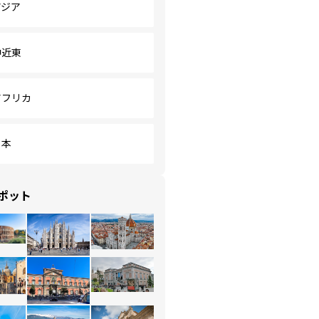
アジア
中近東
アフリカ
日本
ポット