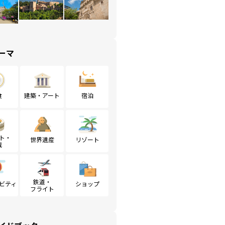
ーマ
食
建築・アート
宿泊
ト・
世界遺産
リゾート
戦
鉄道・
ビティ
ショップ
フライト