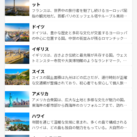
なお、新着のイタリア情報は
コンテンツ一覧
を参照してほ
れる闘牛、そして美味しいタパスが生活の一部となってい
ット
しい。
る。首都マドリードの洗練された雰囲気や、バルセロナの
フランスは、世界中の旅行者を魅了し続けるヨーロッパ屈
アートに溢れた街角から、地方では古代ローマ遺跡や中世
指の観光地だ。首都パリのエッフェル塔やルーブル美術館
の城塞都市、穏やかなビーチリゾートまで多彩な表情を見
といった象徴的なスポットから、田舎町の古風な美しさま
せる。地方によって風土や気候が異なるスペインはその個
ドイツ
で、幅広い魅力が詰まっている。華麗な宮殿、歴史的な大
性で訪れる人を魅了する。 なお、新着のスペイン情報は
コ
聖堂、美しいビーチ、そして豊かな自然が、訪れる者を心
ドイツは、豊かな歴史と多彩な文化が交差するヨーロッパ
ンテンツ一覧
を参照してほしい。
から魅了する。また、フランスは美食の国としても知ら
の中心に位置する国。中世の街並みが残るロマンチック街
れ、フランス料理はユネスコ無形文化遺産にも登録されて
道から、未来を先取りするようなモダンな都市まで多様な
イギリス
いる。シャンパンの発祥地であるランス、プロヴァンスの
顔を持つこの国は、どこを歩いても飽きることがない。ベ
香り高いラベンダー畑など、多彩な楽しみ方が可能だ。さ
ルリンの文化的活気、バイエルン州のアルプスの絶景、そ
イギリスは、古きよき伝統と最先端が共存する国。ウェス
らに、パリ以外の地域にも魅力が溢れており、どの街角に
してライン川沿いのワイン畑といった風景は必見。ビール
トミンスター寺院や大英博物館のようなランドマーク、歴
も豊かな歴史と文化が息づいている。パリ以外の個性あふ
とソーセージを味わいながら地元の人と過ごす楽しい時間
史ある大学都市、美しい丘陵地帯や牧歌的な風景など、エ
れる地方に足を運ぶとそれぞれで全く異なる文化を体験で
スイス
は、お酒好きな人にはぜひ体験してほしい。 なお、新着の
リアごとに異なる魅力がある。また、優雅なアフタヌーン
きるだろう。 なお、新着のフランス情報は
コンテンツ一覧
ドイツ情報は
コンテンツ一覧
を参照してほしい。
ティー、ビール好きにはたまらない英国パブ、サッカー観
スイスの国土面積は九州ほどの広さだが、運行時刻が正確
を参照してほしい。
戦など、本場だからこそできる体験も豊富。イギリスを旅
な交通網が整備されており、初心者でも安心して個人旅行
して楽しみつくそう。 なお、新着のイギリス情報は
コンテ
を楽しめる。日本同様に時刻表どおりの旅が可能だ。中世
アメリカ
ンツ一覧
を参照してほしい。
の建物がそのまま残る町や、スイスならではのユニークな
博物館もあり、アルプス観光だけでなく町歩きも満喫する
アメリカ合衆国は、広大な土地と多様な文化が魅力の国。
ことができる。国民の所得が高いため物価も高いが、旅行
東海岸の都市部から西海岸のカリフォルニアまで、訪れる
者向けの交通パス提供のサービスもあり、うまく活用すれ
場所ごとに異なる風景と体験が待っている。ニューヨーク
ハワイ
ば市内交通費無料で観光を楽しむこともできる。 なお、新
のような巨大都市は、観光、ショッピング、エンターテイ
着のスイス情報は
コンテンツ一覧
を参照してほしい。
ンメントが詰まった刺激的なスポットだ。一方、アメリカ
年間を通じて温暖な気候に恵まれ、多くの島で構成される
西部には大自然が広がり、グランドキャニオンやイエロー
ハワイは、どの島も独自の魅力をもっている。大自然の神
ストーン国立公園といった絶景が堪能できる。さらに、南
秘を感じたいなら、火山が生み出した壮大な景観を誇るハ