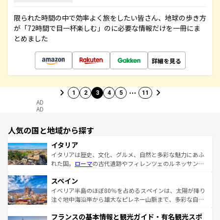
限られた時間の中で効率よく旅をしたい皆さん、地球の歩き方
が「72時間で目一杯楽しむ」のに必要な情報だけを一冊にま
とめました
詳細を見る
…
1
2
3
4
5
11
AD
AD
人気の国と地域から探す
イタリア
イタリアは歴史、文化、グルメ、自然と多彩な魅力にあふ
れた国。
ローマ
の古代遺跡やフィレンツェのルネッサンス
美術、ヴェネツィアの運河など、歴史あるスポットはもち
スペイン
ろん、トスカーナの美しい田園風景やアマルフィ海岸の絶
景など、自然景観も見逃せない。観光の合間には、本場の
イベリア半島のほぼ80％を占めるスペインは、太陽が降り
ピザやパスタなど、絶品のイタリア料理を堪能することも
注ぐ地中海沿岸から雄大なピレネー山脈まで、多彩な自然
できる。朝目覚めてから夜眠るまで、すべての瞬間を楽し
と文化が詰まったヨーロッパ屈指の旅行先だ。多様な地域
フランスの基本情報と観光ガイド・有名観光スポ
ませてくれるイタリアで、忘れられない旅をしてみよう！
文化が根付くこの国では、情熱的なフラメンコ、熱気あふ