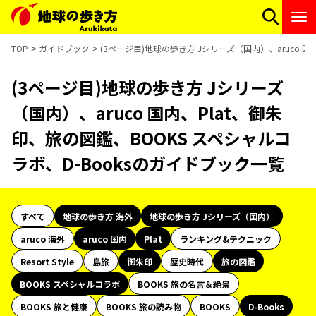
TOP
ガイドブック
(3ページ目)地球の歩き方 Jシリーズ（国内）、aruco 国
(3ページ目)地球の歩き方 Jシリーズ
（国内）、aruco 国内、Plat、御朱
印、旅の図鑑、BOOKS スペシャルコ
ラボ、D-Booksのガイドブック一覧
すべて
地球の歩き方 海外
地球の歩き方 Jシリーズ（国内）
aruco 海外
aruco 国内
Plat
ランキング&テクニック
Resort Style
島旅
御朱印
歴史時代
旅の図鑑
BOOKS スペシャルコラボ
BOOKS 旅の名言＆絶景
BOOKS 旅と健康
BOOKS 旅の読み物
BOOKS
D-Books