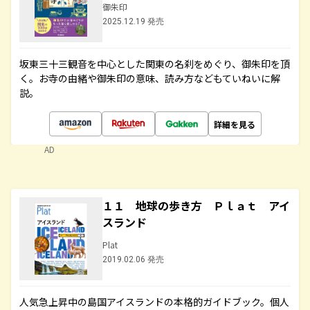
御朱印
2025.12.19 発売
坂東三十三観音を中心とした関東の名刹をめぐり、御朱印を頂
く。お寺の由緒や御朱印の意味、読み方などもていねいに解
説。
詳細を見る
AD
１１ 地球の歩き方 Ｐｌａｔ アイ
スランド
Plat
2019.02.06 発売
人気急上昇中の島国アイスランドの本格的ガイドブック。個人