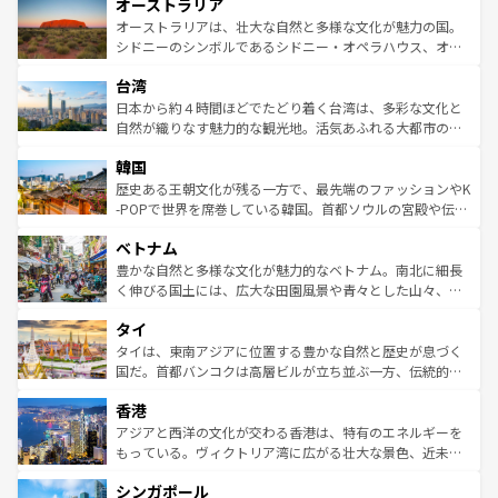
オーストラリア
部のニューオーリンズでは、音楽と美食が融合した独特の
ワイ島は見逃せない。また、定番の観光地といえばオアフ
文化が魅力。旅行者はアメリカの各地域で異なる魅力を楽
島だが、静かな自然を求めるならマウイ島やカウアイ島が
オーストラリアは、壮大な自然と多様な文化が魅力の国。
しみながら、その多様性と豊かな歴史を感じることができ
おすすめ。エメラルドグリーンに輝く海をはじめ、豊かな
シドニーのシンボルであるシドニー・オペラハウス、オー
るだろう。車でのロードトリップや列車の旅も、アメリカ
文化や歴史が息づいている。「アロハスピリット」と呼ば
ストラリア東海岸北部に広がる大サンゴ礁地帯グレートバ
ならではの贅沢な旅のスタイルだ。 なお、新着のアメリカ
台湾
れるおもてなしの心で訪れる人々を迎えてくれるハワイの
リアリーフや大陸中央部にそびえるウルル（エアーズロッ
情報は
コンテンツ一覧
を参照してほしい。
人々、おいしいローカルフードやハワイアンミュージッ
ク）、タスマニアの美しい原生林やケアンズの熱帯雨林な
日本から約４時間ほどでたどり着く台湾は、多彩な文化と
ク、伝統的なフラダンスなど、すべてがハワイの魅力を彩
ど、見どころがたくさん。また、カフェやワイン、オージ
自然が織りなす魅力的な観光地。活気あふれる大都市の台
っている。訪れるたびに新しい発見と感動が待っているハ
ービーフなどの食文化も豊かで、美味しいものであふれて
北やノスタルジックな町並みが人気な九份（ジォウフェ
ワイを、存分に味わってほしい。 なお、新着のハワイ情報
韓国
いる。アクティビティも充実しており、サーフィンやダイ
ン）、静ひつな山岳地帯である台湾東部など、都市の喧騒
は
コンテンツ一覧
を参照してほしい。
ビング、ハイキングなど、アウトドア好きにはたまらな
と山間の静けさが共存しており、訪れる人に新しい発見と
歴史ある王朝文化が残る一方で、最先端のファッションやK
い。オーストラリアの多彩な魅力を存分に味わいつくそ
驚きをもたらしてくれる。また、奥深い台湾の食文化も魅
-POPで世界を席巻している韓国。首都ソウルの宮殿や伝統
う。 なお、新着のオーストラリア情報は
コンテンツ一覧
を
力で、夜市などの屋台グルメから高級料理、ヘルシーで美
家屋が並ぶエリアでは韓国の歴史と文化に浸ることがで
参照してほしい。
ベトナム
容にもいいと評判のスイーツなど、バラエティ豊かな料理
き、地方に足を延ばせば四季折々の自然美を楽しむことが
が味わえる。 なお、新着の台湾情報は
コンテンツ一覧
を参
できる。そして、キムチや焼肉、絶品のストリートフード
豊かな自然と多様な文化が魅力的なベトナム。南北に細長
照してほしい。
まで、さまざまな韓国料理が待っている。夜には、韓国な
く伸びる国土には、広大な田園風景や青々とした山々、世
らではのナイトライフも堪能できる。あたたかいホスピタ
界遺産に登録された壮大な自然景観が点在し、都市部では
タイ
リティに包まれながら、韓国の多彩な魅力を心ゆくまで味
急速な発展と共に伝統が息づく。ハノイの古い町並みやホ
わってみてほしい。 なお、新着の韓国情報は
コンテンツ一
ーチミン市のフランス統治時代の建物も、独特の雰囲気を
タイは、東南アジアに位置する豊かな自然と歴史が息づく
覧
を参照してほしい。
醸し出している。また、バラエティの豊かさとおいしさで
国だ。首都バンコクは高層ビルが立ち並ぶ一方、伝統的な
世界中の食通を魅了してやまないベトナム料理も魅力のひ
寺院や市場がいたるところに点在し、古きよき文化と現代
香港
とつ。フォーやバインミー、ベトナムコーヒーなどは、ぜ
の活気が交差している。北部ではチェンマイなどの山岳地
ひ現地で味わいたい。どの地域を訪れてもあたたかい人々
帯で自然と触れ合い、南部ではプーケットやクラビの美し
アジアと西洋の文化が交わる香港は、特有のエネルギーを
が旅行者を迎えてくれるので、きっと忘れられない旅にな
いビーチでリゾート気分を楽しむことができる。タイ料理
もっている。ヴィクトリア湾に広がる壮大な景色、近未来
るはずだ。 なお、新着のベトナム情報は
コンテンツ一覧
を
は世界的に有名で、屋台から高級レストランまで味覚を刺
的なアートスポット、そして歴史と現代が融合した町並
参照してほしい。
シンガポール
激する。気候は一年中温暖で、どの季節にも異なる楽しみ
み、どこを訪れても感動するはず。観光スポットが密集し