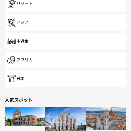
リゾート
アジア
中近東
アフリカ
日本
人気スポット