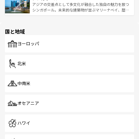
が待っている。親しみやすいタイの人々、仏教を中心とし
ており、効率よく見どころを回れるのも魅力。息をのむよ
アジアの交差点として多文化が融合した独自の魅力を放つ
た文化、そして多様な観光資源が、訪れる旅人を魅了し続
うな絶景から文化的な体験まで、香港を存分に楽しみ尽く
シンガポール。未来的な建築物が並ぶマリーナベイ、歴史
ける。 なお、新着のタイ情報は
コンテンツ一覧
を参照して
そう。 なお、新着の香港情報は
コンテンツ一覧
を参照して
と伝統を感じられるエスニックタウン、多数の緑豊かな公
ほしい。
ほしい。
園や自然保護区など、自然が調和した近代的な景観と文化
の多様性あふれるカラフルな町は、どこを歩いても新しい
国と地域
発見がある。さらに、治安のよさや充実した公共交通機関
も、旅行者にとっては魅力的なポイント。グルメも豊富
で、ホーカーズは地元の風情を楽しめる外せないスポット
ヨーロッパ
だ。訪れる人を飽きさせないシンガポールで、多様な魅力
を体感しよう。 なお、新着のシンガポール情報は
コンテン
ツ一覧
を参照してほしい。
北米
中南米
オセアニア
ハワイ