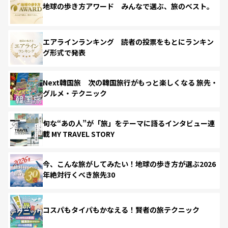
地球の歩き方アワード みんなで選ぶ、旅のベスト。
エアラインランキング 読者の投票をもとにランキン
グ形式で発表
Next韓国旅 次の韓国旅行がもっと楽しくなる 旅先・
グルメ・テクニック
旬な“あの人”が「旅」をテーマに語るインタビュー連
載 MY TRAVEL STORY
今、こんな旅がしてみたい！地球の歩き方が選ぶ2026
年絶対行くべき旅先30
コスパもタイパもかなえる！賢者の旅テクニック