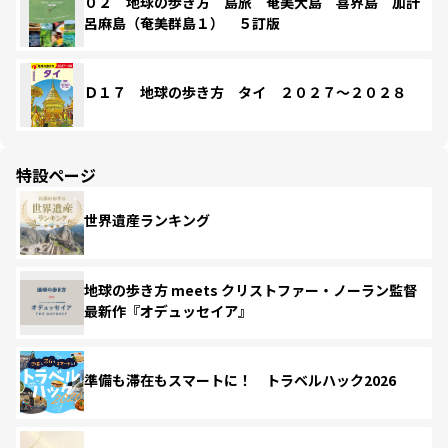
０２ 地球の歩き方 島旅 奄美大島 喜界島 加計
呂麻島（奄美群島１） ５訂版
Ｄ１７ 地球の歩き方 タイ ２０２７～２０２８
特設ページ
世界遺産ランキング
地球の歩き方 meets クリストファー・ノーラン監督
最新作『オデュッセイア』
準備も滞在もスマートに！ トラベルハック2026