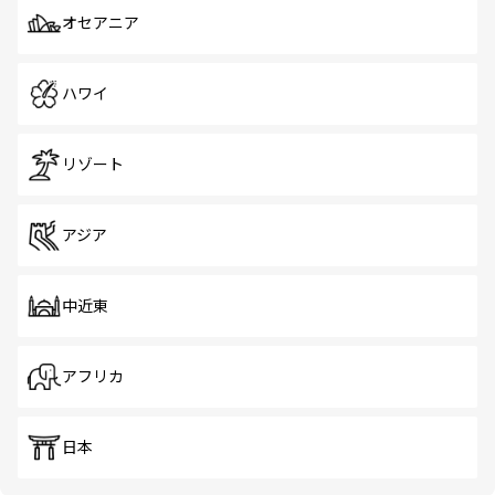
オセアニア
ハワイ
リゾート
アジア
中近東
アフリカ
日本