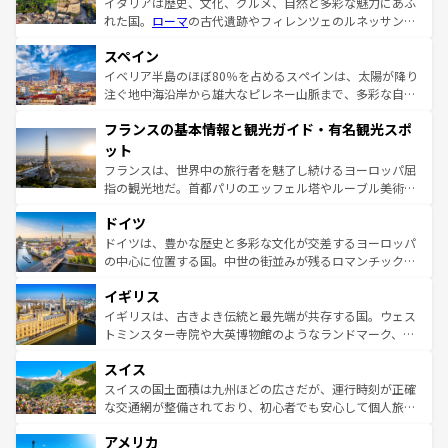
イタリアは歴史、文化、グルメ、自然と多彩な魅力にあふ
れた国。
ローマ
の古代遺跡やフィレンツェのルネッサンス
美術、ヴェネツィアの運河など、歴史あるスポットはもち
スペイン
ろん、トスカーナの美しい田園風景やアマルフィ海岸の絶
景など、自然景観も見逃せない。観光の合間には、本場の
イベリア半島のほぼ80％を占めるスペインは、太陽が降り
ピザやパスタなど、絶品のイタリア料理を堪能することも
注ぐ地中海沿岸から雄大なピレネー山脈まで、多彩な自然
できる。朝目覚めてから夜眠るまで、すべての瞬間を楽し
と文化が詰まったヨーロッパ屈指の旅行先だ。多様な地域
フランスの基本情報と観光ガイド・有名観光スポ
ませてくれるイタリアで、忘れられない旅をしてみよう！
文化が根付くこの国では、情熱的なフラメンコ、熱気あふ
なお、新着のイタリア情報は
コンテンツ一覧
を参照してほ
れる闘牛、そして美味しいタパスが生活の一部となってい
ット
しい。
る。首都マドリードの洗練された雰囲気や、バルセロナの
フランスは、世界中の旅行者を魅了し続けるヨーロッパ屈
アートに溢れた街角から、地方では古代ローマ遺跡や中世
指の観光地だ。首都パリのエッフェル塔やルーブル美術館
の城塞都市、穏やかなビーチリゾートまで多彩な表情を見
といった象徴的なスポットから、田舎町の古風な美しさま
せる。地方によって風土や気候が異なるスペインはその個
ドイツ
で、幅広い魅力が詰まっている。華麗な宮殿、歴史的な大
性で訪れる人を魅了する。 なお、新着のスペイン情報は
コ
聖堂、美しいビーチ、そして豊かな自然が、訪れる者を心
ドイツは、豊かな歴史と多彩な文化が交差するヨーロッパ
ンテンツ一覧
を参照してほしい。
から魅了する。また、フランスは美食の国としても知ら
の中心に位置する国。中世の街並みが残るロマンチック街
れ、フランス料理はユネスコ無形文化遺産にも登録されて
道から、未来を先取りするようなモダンな都市まで多様な
イギリス
いる。シャンパンの発祥地であるランス、プロヴァンスの
顔を持つこの国は、どこを歩いても飽きることがない。ベ
香り高いラベンダー畑など、多彩な楽しみ方が可能だ。さ
ルリンの文化的活気、バイエルン州のアルプスの絶景、そ
イギリスは、古きよき伝統と最先端が共存する国。ウェス
らに、パリ以外の地域にも魅力が溢れており、どの街角に
してライン川沿いのワイン畑といった風景は必見。ビール
トミンスター寺院や大英博物館のようなランドマーク、歴
も豊かな歴史と文化が息づいている。パリ以外の個性あふ
とソーセージを味わいながら地元の人と過ごす楽しい時間
史ある大学都市、美しい丘陵地帯や牧歌的な風景など、エ
れる地方に足を運ぶとそれぞれで全く異なる文化を体験で
スイス
は、お酒好きな人にはぜひ体験してほしい。 なお、新着の
リアごとに異なる魅力がある。また、優雅なアフタヌーン
きるだろう。 なお、新着のフランス情報は
コンテンツ一覧
ドイツ情報は
コンテンツ一覧
を参照してほしい。
ティー、ビール好きにはたまらない英国パブ、サッカー観
スイスの国土面積は九州ほどの広さだが、運行時刻が正確
を参照してほしい。
戦など、本場だからこそできる体験も豊富。イギリスを旅
な交通網が整備されており、初心者でも安心して個人旅行
して楽しみつくそう。 なお、新着のイギリス情報は
コンテ
を楽しめる。日本同様に時刻表どおりの旅が可能だ。中世
アメリカ
ンツ一覧
を参照してほしい。
の建物がそのまま残る町や、スイスならではのユニークな