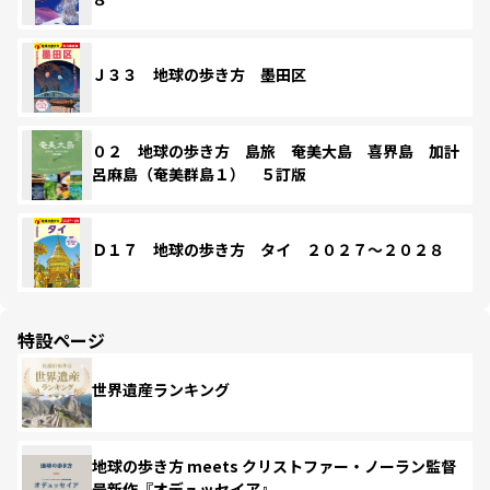
Ｊ３３ 地球の歩き方 墨田区
０２ 地球の歩き方 島旅 奄美大島 喜界島 加計
呂麻島（奄美群島１） ５訂版
Ｄ１７ 地球の歩き方 タイ ２０２７～２０２８
特設ページ
世界遺産ランキング
地球の歩き方 meets クリストファー・ノーラン監督
最新作『オデュッセイア』