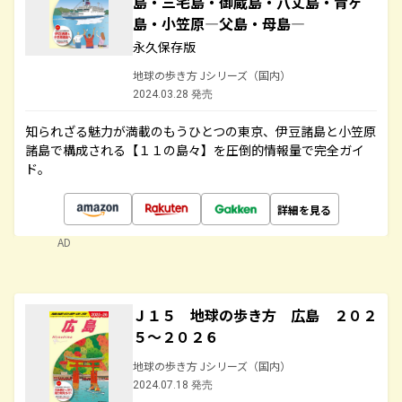
島・三宅島・御蔵島・八丈島・青ヶ
島・小笠原―父島・母島―
永久保存版
地球の歩き方 Jシリーズ（国内）
2024.03.28 発売
知られざる魅力が満載のもうひとつの東京、伊豆諸島と小笠原
諸島で構成される【１１の島々】を圧倒的情報量で完全ガイ
ド。
詳細を見る
AD
Ｊ１５ 地球の歩き方 広島 ２０２
５～２０２６
地球の歩き方 Jシリーズ（国内）
2024.07.18 発売