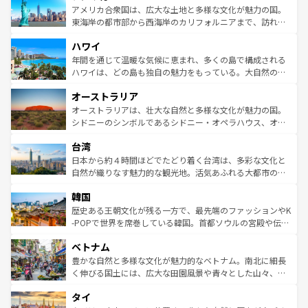
博物館もあり、アルプス観光だけでなく町歩きも満喫する
アメリカ合衆国は、広大な土地と多様な文化が魅力の国。
ことができる。国民の所得が高いため物価も高いが、旅行
東海岸の都市部から西海岸のカリフォルニアまで、訪れる
者向けの交通パス提供のサービスもあり、うまく活用すれ
場所ごとに異なる風景と体験が待っている。ニューヨーク
ハワイ
ば市内交通費無料で観光を楽しむこともできる。 なお、新
のような巨大都市は、観光、ショッピング、エンターテイ
着のスイス情報は
コンテンツ一覧
を参照してほしい。
ンメントが詰まった刺激的なスポットだ。一方、アメリカ
年間を通じて温暖な気候に恵まれ、多くの島で構成される
西部には大自然が広がり、グランドキャニオンやイエロー
ハワイは、どの島も独自の魅力をもっている。大自然の神
ストーン国立公園といった絶景が堪能できる。さらに、南
秘を感じたいなら、火山が生み出した壮大な景観を誇るハ
オーストラリア
部のニューオーリンズでは、音楽と美食が融合した独特の
ワイ島は見逃せない。また、定番の観光地といえばオアフ
文化が魅力。旅行者はアメリカの各地域で異なる魅力を楽
島だが、静かな自然を求めるならマウイ島やカウアイ島が
オーストラリアは、壮大な自然と多様な文化が魅力の国。
しみながら、その多様性と豊かな歴史を感じることができ
おすすめ。エメラルドグリーンに輝く海をはじめ、豊かな
シドニーのシンボルであるシドニー・オペラハウス、オー
るだろう。車でのロードトリップや列車の旅も、アメリカ
文化や歴史が息づいている。「アロハスピリット」と呼ば
ストラリア東海岸北部に広がる大サンゴ礁地帯グレートバ
ならではの贅沢な旅のスタイルだ。 なお、新着のアメリカ
台湾
れるおもてなしの心で訪れる人々を迎えてくれるハワイの
リアリーフや大陸中央部にそびえるウルル（エアーズロッ
情報は
コンテンツ一覧
を参照してほしい。
人々、おいしいローカルフードやハワイアンミュージッ
ク）、タスマニアの美しい原生林やケアンズの熱帯雨林な
日本から約４時間ほどでたどり着く台湾は、多彩な文化と
ク、伝統的なフラダンスなど、すべてがハワイの魅力を彩
ど、見どころがたくさん。また、カフェやワイン、オージ
自然が織りなす魅力的な観光地。活気あふれる大都市の台
っている。訪れるたびに新しい発見と感動が待っているハ
ービーフなどの食文化も豊かで、美味しいものであふれて
北やノスタルジックな町並みが人気な九份（ジォウフェ
ワイを、存分に味わってほしい。 なお、新着のハワイ情報
韓国
いる。アクティビティも充実しており、サーフィンやダイ
ン）、静ひつな山岳地帯である台湾東部など、都市の喧騒
は
コンテンツ一覧
を参照してほしい。
ビング、ハイキングなど、アウトドア好きにはたまらな
と山間の静けさが共存しており、訪れる人に新しい発見と
歴史ある王朝文化が残る一方で、最先端のファッションやK
い。オーストラリアの多彩な魅力を存分に味わいつくそ
驚きをもたらしてくれる。また、奥深い台湾の食文化も魅
-POPで世界を席巻している韓国。首都ソウルの宮殿や伝統
う。 なお、新着のオーストラリア情報は
コンテンツ一覧
を
力で、夜市などの屋台グルメから高級料理、ヘルシーで美
家屋が並ぶエリアでは韓国の歴史と文化に浸ることがで
参照してほしい。
ベトナム
容にもいいと評判のスイーツなど、バラエティ豊かな料理
き、地方に足を延ばせば四季折々の自然美を楽しむことが
が味わえる。 なお、新着の台湾情報は
コンテンツ一覧
を参
できる。そして、キムチや焼肉、絶品のストリートフード
豊かな自然と多様な文化が魅力的なベトナム。南北に細長
照してほしい。
まで、さまざまな韓国料理が待っている。夜には、韓国な
く伸びる国土には、広大な田園風景や青々とした山々、世
らではのナイトライフも堪能できる。あたたかいホスピタ
界遺産に登録された壮大な自然景観が点在し、都市部では
タイ
リティに包まれながら、韓国の多彩な魅力を心ゆくまで味
急速な発展と共に伝統が息づく。ハノイの古い町並みやホ