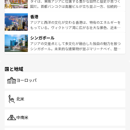
わってみてほしい。 なお、新着の韓国情報は
コンテンツ一
ーチミン市のフランス統治時代の建物も、独特の雰囲気を
タイは、東南アジアに位置する豊かな自然と歴史が息づく
覧
を参照してほしい。
醸し出している。また、バラエティの豊かさとおいしさで
国だ。首都バンコクは高層ビルが立ち並ぶ一方、伝統的な
世界中の食通を魅了してやまないベトナム料理も魅力のひ
寺院や市場がいたるところに点在し、古きよき文化と現代
香港
とつ。フォーやバインミー、ベトナムコーヒーなどは、ぜ
の活気が交差している。北部ではチェンマイなどの山岳地
ひ現地で味わいたい。どの地域を訪れてもあたたかい人々
帯で自然と触れ合い、南部ではプーケットやクラビの美し
アジアと西洋の文化が交わる香港は、特有のエネルギーを
が旅行者を迎えてくれるので、きっと忘れられない旅にな
いビーチでリゾート気分を楽しむことができる。タイ料理
もっている。ヴィクトリア湾に広がる壮大な景色、近未来
るはずだ。 なお、新着のベトナム情報は
コンテンツ一覧
を
は世界的に有名で、屋台から高級レストランまで味覚を刺
的なアートスポット、そして歴史と現代が融合した町並
参照してほしい。
シンガポール
激する。気候は一年中温暖で、どの季節にも異なる楽しみ
み、どこを訪れても感動するはず。観光スポットが密集し
が待っている。親しみやすいタイの人々、仏教を中心とし
ており、効率よく見どころを回れるのも魅力。息をのむよ
アジアの交差点として多文化が融合した独自の魅力を放つ
た文化、そして多様な観光資源が、訪れる旅人を魅了し続
うな絶景から文化的な体験まで、香港を存分に楽しみ尽く
シンガポール。未来的な建築物が並ぶマリーナベイ、歴史
ける。 なお、新着のタイ情報は
コンテンツ一覧
を参照して
そう。 なお、新着の香港情報は
コンテンツ一覧
を参照して
と伝統を感じられるエスニックタウン、多数の緑豊かな公
ほしい。
ほしい。
園や自然保護区など、自然が調和した近代的な景観と文化
の多様性あふれるカラフルな町は、どこを歩いても新しい
国と地域
発見がある。さらに、治安のよさや充実した公共交通機関
も、旅行者にとっては魅力的なポイント。グルメも豊富
で、ホーカーズは地元の風情を楽しめる外せないスポット
ヨーロッパ
だ。訪れる人を飽きさせないシンガポールで、多様な魅力
を体感しよう。 なお、新着のシンガポール情報は
コンテン
ツ一覧
を参照してほしい。
北米
中南米