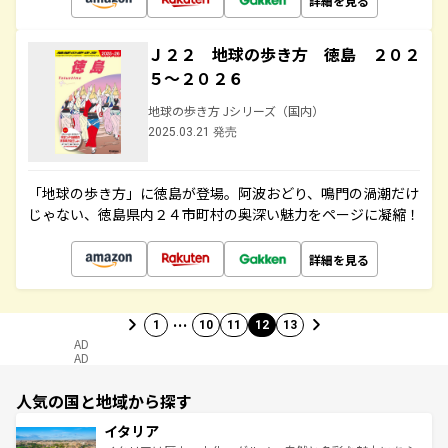
詳細を見る
Ｊ２２ 地球の歩き方 徳島 ２０２
５～２０２６
地球の歩き方 Jシリーズ（国内）
2025.03.21 発売
「地球の歩き方」に徳島が登場。阿波おどり、鳴門の渦潮だけ
じゃない、徳島県内２４市町村の奥深い魅力をページに凝縮！
詳細を見る
…
1
10
11
12
13
AD
AD
人気の国と地域から探す
イタリア