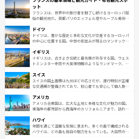
フランスの基本情報と観光ガイド・有名観光スポ
文化が根付くこの国では、情熱的なフラメンコ、熱気あふ
なお、新着のイタリア情報は
コンテンツ一覧
を参照してほ
れる闘牛、そして美味しいタパスが生活の一部となってい
ット
しい。
る。首都マドリードの洗練された雰囲気や、バルセロナの
フランスは、世界中の旅行者を魅了し続けるヨーロッパ屈
アートに溢れた街角から、地方では古代ローマ遺跡や中世
指の観光地だ。首都パリのエッフェル塔やルーブル美術館
の城塞都市、穏やかなビーチリゾートまで多彩な表情を見
といった象徴的なスポットから、田舎町の古風な美しさま
せる。地方によって風土や気候が異なるスペインはその個
ドイツ
で、幅広い魅力が詰まっている。華麗な宮殿、歴史的な大
性で訪れる人を魅了する。 なお、新着のスペイン情報は
コ
聖堂、美しいビーチ、そして豊かな自然が、訪れる者を心
ドイツは、豊かな歴史と多彩な文化が交差するヨーロッパ
ンテンツ一覧
を参照してほしい。
から魅了する。また、フランスは美食の国としても知ら
の中心に位置する国。中世の街並みが残るロマンチック街
れ、フランス料理はユネスコ無形文化遺産にも登録されて
道から、未来を先取りするようなモダンな都市まで多様な
イギリス
いる。シャンパンの発祥地であるランス、プロヴァンスの
顔を持つこの国は、どこを歩いても飽きることがない。ベ
香り高いラベンダー畑など、多彩な楽しみ方が可能だ。さ
ルリンの文化的活気、バイエルン州のアルプスの絶景、そ
イギリスは、古きよき伝統と最先端が共存する国。ウェス
らに、パリ以外の地域にも魅力が溢れており、どの街角に
してライン川沿いのワイン畑といった風景は必見。ビール
トミンスター寺院や大英博物館のようなランドマーク、歴
も豊かな歴史と文化が息づいている。パリ以外の個性あふ
とソーセージを味わいながら地元の人と過ごす楽しい時間
史ある大学都市、美しい丘陵地帯や牧歌的な風景など、エ
れる地方に足を運ぶとそれぞれで全く異なる文化を体験で
スイス
は、お酒好きな人にはぜひ体験してほしい。 なお、新着の
リアごとに異なる魅力がある。また、優雅なアフタヌーン
きるだろう。 なお、新着のフランス情報は
コンテンツ一覧
ドイツ情報は
コンテンツ一覧
を参照してほしい。
ティー、ビール好きにはたまらない英国パブ、サッカー観
スイスの国土面積は九州ほどの広さだが、運行時刻が正確
を参照してほしい。
戦など、本場だからこそできる体験も豊富。イギリスを旅
な交通網が整備されており、初心者でも安心して個人旅行
して楽しみつくそう。 なお、新着のイギリス情報は
コンテ
を楽しめる。日本同様に時刻表どおりの旅が可能だ。中世
アメリカ
ンツ一覧
を参照してほしい。
の建物がそのまま残る町や、スイスならではのユニークな
博物館もあり、アルプス観光だけでなく町歩きも満喫する
アメリカ合衆国は、広大な土地と多様な文化が魅力の国。
ことができる。国民の所得が高いため物価も高いが、旅行
東海岸の都市部から西海岸のカリフォルニアまで、訪れる
者向けの交通パス提供のサービスもあり、うまく活用すれ
場所ごとに異なる風景と体験が待っている。ニューヨーク
ハワイ
ば市内交通費無料で観光を楽しむこともできる。 なお、新
のような巨大都市は、観光、ショッピング、エンターテイ
着のスイス情報は
コンテンツ一覧
を参照してほしい。
ンメントが詰まった刺激的なスポットだ。一方、アメリカ
年間を通じて温暖な気候に恵まれ、多くの島で構成される
西部には大自然が広がり、グランドキャニオンやイエロー
ハワイは、どの島も独自の魅力をもっている。大自然の神
ストーン国立公園といった絶景が堪能できる。さらに、南
秘を感じたいなら、火山が生み出した壮大な景観を誇るハ