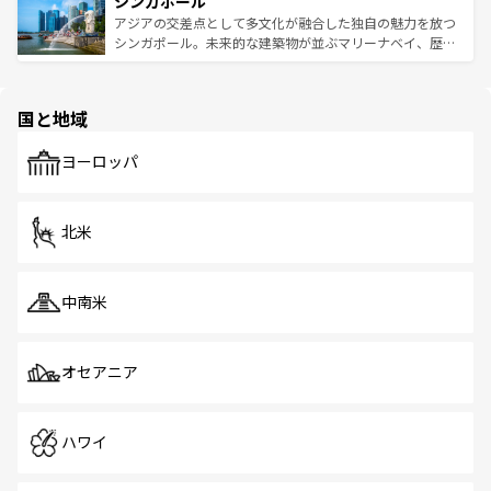
シンガポール
激する。気候は一年中温暖で、どの季節にも異なる楽しみ
み、どこを訪れても感動するはず。観光スポットが密集し
が待っている。親しみやすいタイの人々、仏教を中心とし
ており、効率よく見どころを回れるのも魅力。息をのむよ
アジアの交差点として多文化が融合した独自の魅力を放つ
た文化、そして多様な観光資源が、訪れる旅人を魅了し続
うな絶景から文化的な体験まで、香港を存分に楽しみ尽く
シンガポール。未来的な建築物が並ぶマリーナベイ、歴史
ける。 なお、新着のタイ情報は
コンテンツ一覧
を参照して
そう。 なお、新着の香港情報は
コンテンツ一覧
を参照して
と伝統を感じられるエスニックタウン、多数の緑豊かな公
ほしい。
ほしい。
園や自然保護区など、自然が調和した近代的な景観と文化
の多様性あふれるカラフルな町は、どこを歩いても新しい
国と地域
発見がある。さらに、治安のよさや充実した公共交通機関
も、旅行者にとっては魅力的なポイント。グルメも豊富
で、ホーカーズは地元の風情を楽しめる外せないスポット
ヨーロッパ
だ。訪れる人を飽きさせないシンガポールで、多様な魅力
を体感しよう。 なお、新着のシンガポール情報は
コンテン
ツ一覧
を参照してほしい。
北米
中南米
オセアニア
ハワイ