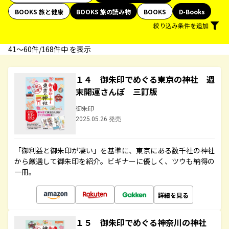
BOOKS 旅と健康
BOOKS 旅の読み物
BOOKS
D-Books
絞り込み条件を追加
41〜60件/168件中 を表示
１４ 御朱印でめぐる東京の神社 週
末開運さんぽ 三訂版
御朱印
2025.05.26 発売
「御利益と御朱印が凄い」を基準に、東京にある数千社の神社
から厳選して御朱印を紹介。ビギナーに優しく、ツウも納得の
一冊。
詳細を見る
１５ 御朱印でめぐる神奈川の神社