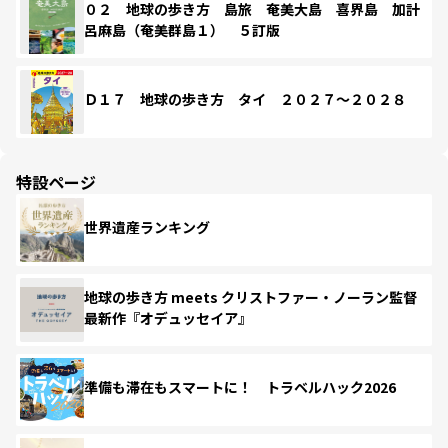
０２ 地球の歩き方 島旅 奄美大島 喜界島 加計
呂麻島（奄美群島１） ５訂版
Ｄ１７ 地球の歩き方 タイ ２０２７～２０２８
特設ページ
世界遺産ランキング
地球の歩き方 meets クリストファー・ノーラン監督
最新作『オデュッセイア』
準備も滞在もスマートに！ トラベルハック2026