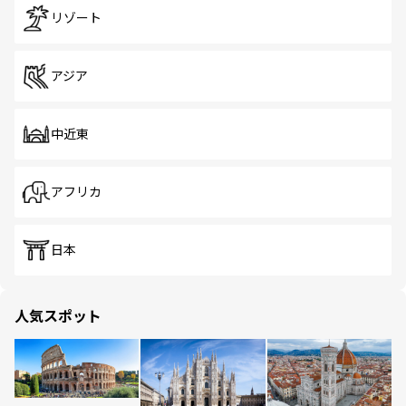
リゾート
アジア
中近東
アフリカ
日本
人気スポット