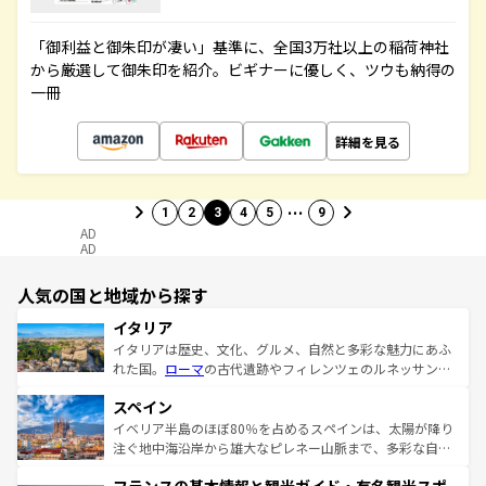
「御利益と御朱印が凄い」基準に、全国3万社以上の稲荷神社
から厳選して御朱印を紹介。ビギナーに優しく、ツウも納得の
一冊
詳細を見る
…
1
2
3
4
5
9
AD
AD
人気の国と地域から探す
イタリア
イタリアは歴史、文化、グルメ、自然と多彩な魅力にあふ
れた国。
ローマ
の古代遺跡やフィレンツェのルネッサンス
美術、ヴェネツィアの運河など、歴史あるスポットはもち
スペイン
ろん、トスカーナの美しい田園風景やアマルフィ海岸の絶
景など、自然景観も見逃せない。観光の合間には、本場の
イベリア半島のほぼ80％を占めるスペインは、太陽が降り
ピザやパスタなど、絶品のイタリア料理を堪能することも
注ぐ地中海沿岸から雄大なピレネー山脈まで、多彩な自然
できる。朝目覚めてから夜眠るまで、すべての瞬間を楽し
と文化が詰まったヨーロッパ屈指の旅行先だ。多様な地域
ませてくれるイタリアで、忘れられない旅をしてみよう！