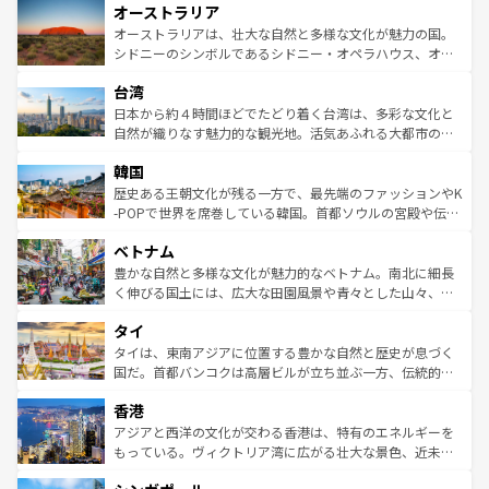
オーストラリア
部のニューオーリンズでは、音楽と美食が融合した独特の
ワイ島は見逃せない。また、定番の観光地といえばオアフ
文化が魅力。旅行者はアメリカの各地域で異なる魅力を楽
島だが、静かな自然を求めるならマウイ島やカウアイ島が
オーストラリアは、壮大な自然と多様な文化が魅力の国。
しみながら、その多様性と豊かな歴史を感じることができ
おすすめ。エメラルドグリーンに輝く海をはじめ、豊かな
シドニーのシンボルであるシドニー・オペラハウス、オー
るだろう。車でのロードトリップや列車の旅も、アメリカ
文化や歴史が息づいている。「アロハスピリット」と呼ば
ストラリア東海岸北部に広がる大サンゴ礁地帯グレートバ
ならではの贅沢な旅のスタイルだ。 なお、新着のアメリカ
台湾
れるおもてなしの心で訪れる人々を迎えてくれるハワイの
リアリーフや大陸中央部にそびえるウルル（エアーズロッ
情報は
コンテンツ一覧
を参照してほしい。
人々、おいしいローカルフードやハワイアンミュージッ
ク）、タスマニアの美しい原生林やケアンズの熱帯雨林な
日本から約４時間ほどでたどり着く台湾は、多彩な文化と
ク、伝統的なフラダンスなど、すべてがハワイの魅力を彩
ど、見どころがたくさん。また、カフェやワイン、オージ
自然が織りなす魅力的な観光地。活気あふれる大都市の台
っている。訪れるたびに新しい発見と感動が待っているハ
ービーフなどの食文化も豊かで、美味しいものであふれて
北やノスタルジックな町並みが人気な九份（ジォウフェ
ワイを、存分に味わってほしい。 なお、新着のハワイ情報
韓国
いる。アクティビティも充実しており、サーフィンやダイ
ン）、静ひつな山岳地帯である台湾東部など、都市の喧騒
は
コンテンツ一覧
を参照してほしい。
ビング、ハイキングなど、アウトドア好きにはたまらな
と山間の静けさが共存しており、訪れる人に新しい発見と
歴史ある王朝文化が残る一方で、最先端のファッションやK
い。オーストラリアの多彩な魅力を存分に味わいつくそ
驚きをもたらしてくれる。また、奥深い台湾の食文化も魅
-POPで世界を席巻している韓国。首都ソウルの宮殿や伝統
う。 なお、新着のオーストラリア情報は
コンテンツ一覧
を
力で、夜市などの屋台グルメから高級料理、ヘルシーで美
家屋が並ぶエリアでは韓国の歴史と文化に浸ることがで
参照してほしい。
ベトナム
容にもいいと評判のスイーツなど、バラエティ豊かな料理
き、地方に足を延ばせば四季折々の自然美を楽しむことが
が味わえる。 なお、新着の台湾情報は
コンテンツ一覧
を参
できる。そして、キムチや焼肉、絶品のストリートフード
豊かな自然と多様な文化が魅力的なベトナム。南北に細長
照してほしい。
まで、さまざまな韓国料理が待っている。夜には、韓国な
く伸びる国土には、広大な田園風景や青々とした山々、世
らではのナイトライフも堪能できる。あたたかいホスピタ
界遺産に登録された壮大な自然景観が点在し、都市部では
タイ
リティに包まれながら、韓国の多彩な魅力を心ゆくまで味
急速な発展と共に伝統が息づく。ハノイの古い町並みやホ
わってみてほしい。 なお、新着の韓国情報は
コンテンツ一
ーチミン市のフランス統治時代の建物も、独特の雰囲気を
タイは、東南アジアに位置する豊かな自然と歴史が息づく
覧
を参照してほしい。
醸し出している。また、バラエティの豊かさとおいしさで
国だ。首都バンコクは高層ビルが立ち並ぶ一方、伝統的な
世界中の食通を魅了してやまないベトナム料理も魅力のひ
寺院や市場がいたるところに点在し、古きよき文化と現代
香港
とつ。フォーやバインミー、ベトナムコーヒーなどは、ぜ
の活気が交差している。北部ではチェンマイなどの山岳地
ひ現地で味わいたい。どの地域を訪れてもあたたかい人々
帯で自然と触れ合い、南部ではプーケットやクラビの美し
アジアと西洋の文化が交わる香港は、特有のエネルギーを
が旅行者を迎えてくれるので、きっと忘れられない旅にな
いビーチでリゾート気分を楽しむことができる。タイ料理
もっている。ヴィクトリア湾に広がる壮大な景色、近未来
るはずだ。 なお、新着のベトナム情報は
コンテンツ一覧
を
は世界的に有名で、屋台から高級レストランまで味覚を刺
的なアートスポット、そして歴史と現代が融合した町並
参照してほしい。