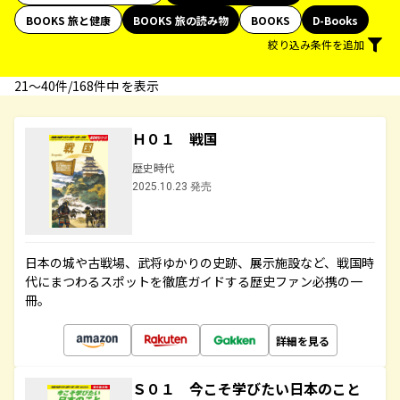
BOOKS 旅と健康
BOOKS 旅の読み物
BOOKS
D-Books
絞り込み条件を追加
21〜40件/168件中 を表示
Ｈ０１ 戦国
歴史時代
2025.10.23 発売
日本の城や古戦場、武将ゆかりの史跡、展示施設など、戦国時
代にまつわるスポットを徹底ガイドする歴史ファン必携の一
冊。
詳細を見る
Ｓ０１ 今こそ学びたい日本のこと