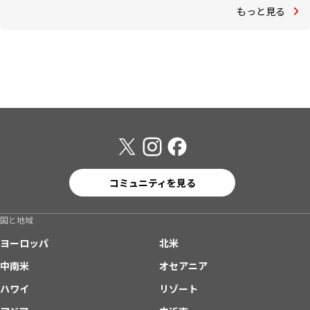
もっと見る
コミュニティを見る
国と地域
ヨーロッパ
北米
中南米
オセアニア
ハワイ
リゾート