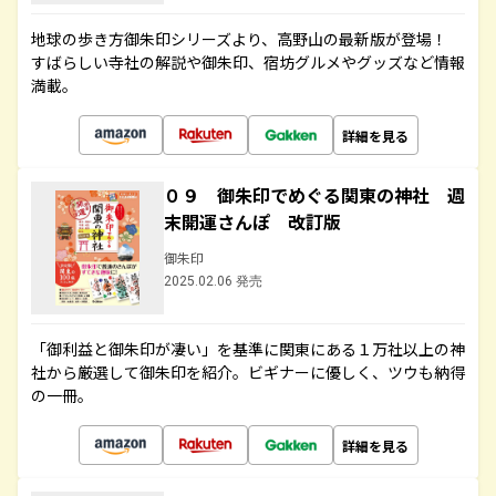
地球の歩き方御朱印シリーズより、高野山の最新版が登場！
すばらしい寺社の解説や御朱印、宿坊グルメやグッズなど情報
満載。
詳細を見る
０９ 御朱印でめぐる関東の神社 週
末開運さんぽ 改訂版
御朱印
2025.02.06 発売
「御利益と御朱印が凄い」を基準に関東にある１万社以上の神
社から厳選して御朱印を紹介。ビギナーに優しく、ツウも納得
の一冊。
詳細を見る