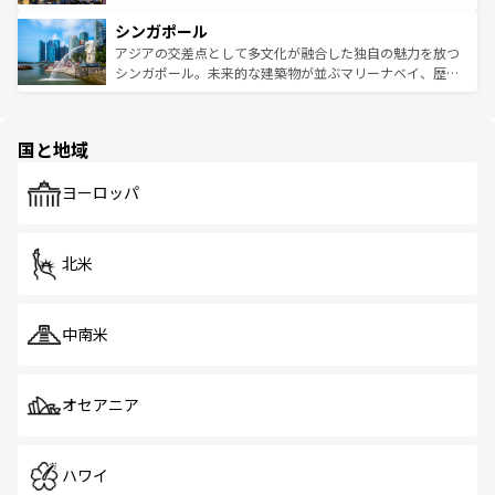
るはずだ。 なお、新着のベトナム情報は
コンテンツ一覧
を
は世界的に有名で、屋台から高級レストランまで味覚を刺
的なアートスポット、そして歴史と現代が融合した町並
参照してほしい。
シンガポール
激する。気候は一年中温暖で、どの季節にも異なる楽しみ
み、どこを訪れても感動するはず。観光スポットが密集し
が待っている。親しみやすいタイの人々、仏教を中心とし
ており、効率よく見どころを回れるのも魅力。息をのむよ
アジアの交差点として多文化が融合した独自の魅力を放つ
た文化、そして多様な観光資源が、訪れる旅人を魅了し続
うな絶景から文化的な体験まで、香港を存分に楽しみ尽く
シンガポール。未来的な建築物が並ぶマリーナベイ、歴史
ける。 なお、新着のタイ情報は
コンテンツ一覧
を参照して
そう。 なお、新着の香港情報は
コンテンツ一覧
を参照して
と伝統を感じられるエスニックタウン、多数の緑豊かな公
ほしい。
ほしい。
園や自然保護区など、自然が調和した近代的な景観と文化
の多様性あふれるカラフルな町は、どこを歩いても新しい
国と地域
発見がある。さらに、治安のよさや充実した公共交通機関
も、旅行者にとっては魅力的なポイント。グルメも豊富
で、ホーカーズは地元の風情を楽しめる外せないスポット
ヨーロッパ
だ。訪れる人を飽きさせないシンガポールで、多様な魅力
を体感しよう。 なお、新着のシンガポール情報は
コンテン
ツ一覧
を参照してほしい。
北米
中南米
オセアニア
ハワイ