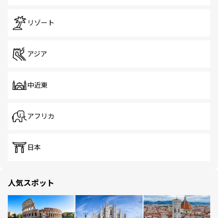
リゾート
アジア
中近東
アフリカ
日本
人気スポット