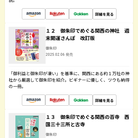
説。
詳細を見る
１２ 御朱印でめぐる関西の神社 週
末開運さんぽ 改訂版
御朱印
2025.02.06 発売
「御利益と御朱印が凄い」を基準に、関西にある約１万社の神
社から厳選して御朱印を紹介。ビギナーに優しく、ツウも納得
の一冊。
詳細を見る
１３ 御朱印でめぐる関西の百寺 西
国三十三所と古寺
御朱印