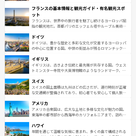
できる。朝目覚めてから夜眠るまで、すべての瞬間を楽し
と文化が詰まったヨーロッパ屈指の旅行先だ。多様な地域
フランスの基本情報と観光ガイド・有名観光スポ
ませてくれるイタリアで、忘れられない旅をしてみよう！
文化が根付くこの国では、情熱的なフラメンコ、熱気あふ
なお、新着のイタリア情報は
コンテンツ一覧
を参照してほ
れる闘牛、そして美味しいタパスが生活の一部となってい
ット
しい。
る。首都マドリードの洗練された雰囲気や、バルセロナの
フランスは、世界中の旅行者を魅了し続けるヨーロッパ屈
アートに溢れた街角から、地方では古代ローマ遺跡や中世
指の観光地だ。首都パリのエッフェル塔やルーブル美術館
の城塞都市、穏やかなビーチリゾートまで多彩な表情を見
といった象徴的なスポットから、田舎町の古風な美しさま
せる。地方によって風土や気候が異なるスペインはその個
ドイツ
で、幅広い魅力が詰まっている。華麗な宮殿、歴史的な大
性で訪れる人を魅了する。 なお、新着のスペイン情報は
コ
聖堂、美しいビーチ、そして豊かな自然が、訪れる者を心
ドイツは、豊かな歴史と多彩な文化が交差するヨーロッパ
ンテンツ一覧
を参照してほしい。
から魅了する。また、フランスは美食の国としても知ら
の中心に位置する国。中世の街並みが残るロマンチック街
れ、フランス料理はユネスコ無形文化遺産にも登録されて
道から、未来を先取りするようなモダンな都市まで多様な
イギリス
いる。シャンパンの発祥地であるランス、プロヴァンスの
顔を持つこの国は、どこを歩いても飽きることがない。ベ
香り高いラベンダー畑など、多彩な楽しみ方が可能だ。さ
ルリンの文化的活気、バイエルン州のアルプスの絶景、そ
イギリスは、古きよき伝統と最先端が共存する国。ウェス
らに、パリ以外の地域にも魅力が溢れており、どの街角に
してライン川沿いのワイン畑といった風景は必見。ビール
トミンスター寺院や大英博物館のようなランドマーク、歴
も豊かな歴史と文化が息づいている。パリ以外の個性あふ
とソーセージを味わいながら地元の人と過ごす楽しい時間
史ある大学都市、美しい丘陵地帯や牧歌的な風景など、エ
れる地方に足を運ぶとそれぞれで全く異なる文化を体験で
スイス
は、お酒好きな人にはぜひ体験してほしい。 なお、新着の
リアごとに異なる魅力がある。また、優雅なアフタヌーン
きるだろう。 なお、新着のフランス情報は
コンテンツ一覧
ドイツ情報は
コンテンツ一覧
を参照してほしい。
ティー、ビール好きにはたまらない英国パブ、サッカー観
スイスの国土面積は九州ほどの広さだが、運行時刻が正確
を参照してほしい。
戦など、本場だからこそできる体験も豊富。イギリスを旅
な交通網が整備されており、初心者でも安心して個人旅行
して楽しみつくそう。 なお、新着のイギリス情報は
コンテ
を楽しめる。日本同様に時刻表どおりの旅が可能だ。中世
アメリカ
ンツ一覧
を参照してほしい。
の建物がそのまま残る町や、スイスならではのユニークな
博物館もあり、アルプス観光だけでなく町歩きも満喫する
アメリカ合衆国は、広大な土地と多様な文化が魅力の国。
ことができる。国民の所得が高いため物価も高いが、旅行
東海岸の都市部から西海岸のカリフォルニアまで、訪れる
者向けの交通パス提供のサービスもあり、うまく活用すれ
場所ごとに異なる風景と体験が待っている。ニューヨーク
ハワイ
ば市内交通費無料で観光を楽しむこともできる。 なお、新
のような巨大都市は、観光、ショッピング、エンターテイ
着のスイス情報は
コンテンツ一覧
を参照してほしい。
ンメントが詰まった刺激的なスポットだ。一方、アメリカ
年間を通じて温暖な気候に恵まれ、多くの島で構成される