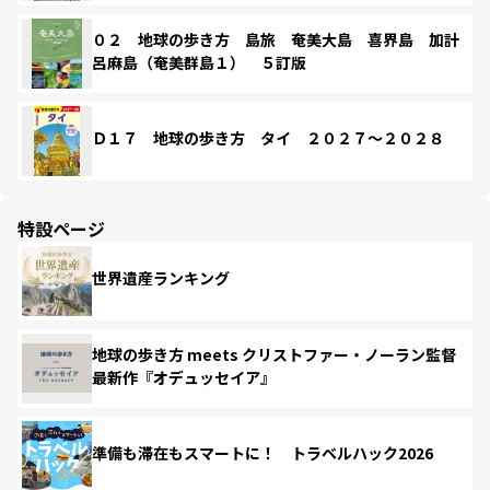
０２ 地球の歩き方 島旅 奄美大島 喜界島 加計
呂麻島（奄美群島１） ５訂版
Ｄ１７ 地球の歩き方 タイ ２０２７～２０２８
特設ページ
世界遺産ランキング
地球の歩き方 meets クリストファー・ノーラン監督
最新作『オデュッセイア』
準備も滞在もスマートに！ トラベルハック2026