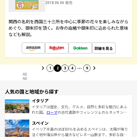
2018.06.06 発売
関西の名刹を西国三十三所を中心に季節の花々を楽しみながら
めぐり、御朱印を頂く。お寺の由緒や御朱印に込められた意味
なども解説。
詳細を見る
…
1
2
3
4
9
AD
AD
人気の国と地域から探す
イタリア
イタリアは歴史、文化、グルメ、自然と多彩な魅力にあふ
れた国。
ローマ
の古代遺跡やフィレンツェのルネッサンス
美術、ヴェネツィアの運河など、歴史あるスポットはもち
スペイン
ろん、トスカーナの美しい田園風景やアマルフィ海岸の絶
景など、自然景観も見逃せない。観光の合間には、本場の
イベリア半島のほぼ80％を占めるスペインは、太陽が降り
ピザやパスタなど、絶品のイタリア料理を堪能することも
注ぐ地中海沿岸から雄大なピレネー山脈まで、多彩な自然