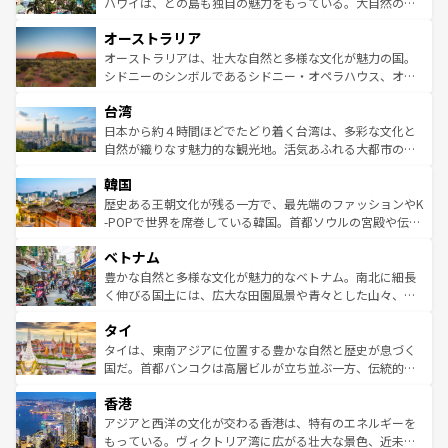
西部には大自然が広がり、グランドキャニオンやイエロー
ハワイは、どの島も独自の魅力をもっている。大自然の神
ストーン国立公園といった絶景が堪能できる。さらに、南
秘を感じたいなら、火山が生み出した壮大な景観を誇るハ
オーストラリア
部のニューオーリンズでは、音楽と美食が融合した独特の
ワイ島は見逃せない。また、定番の観光地といえばオアフ
文化が魅力。旅行者はアメリカの各地域で異なる魅力を楽
島だが、静かな自然を求めるならマウイ島やカウアイ島が
オーストラリアは、壮大な自然と多様な文化が魅力の国。
しみながら、その多様性と豊かな歴史を感じることができ
おすすめ。エメラルドグリーンに輝く海をはじめ、豊かな
シドニーのシンボルであるシドニー・オペラハウス、オー
るだろう。車でのロードトリップや列車の旅も、アメリカ
文化や歴史が息づいている。「アロハスピリット」と呼ば
ストラリア東海岸北部に広がる大サンゴ礁地帯グレートバ
ならではの贅沢な旅のスタイルだ。 なお、新着のアメリカ
台湾
れるおもてなしの心で訪れる人々を迎えてくれるハワイの
リアリーフや大陸中央部にそびえるウルル（エアーズロッ
情報は
コンテンツ一覧
を参照してほしい。
人々、おいしいローカルフードやハワイアンミュージッ
ク）、タスマニアの美しい原生林やケアンズの熱帯雨林な
日本から約４時間ほどでたどり着く台湾は、多彩な文化と
ク、伝統的なフラダンスなど、すべてがハワイの魅力を彩
ど、見どころがたくさん。また、カフェやワイン、オージ
自然が織りなす魅力的な観光地。活気あふれる大都市の台
っている。訪れるたびに新しい発見と感動が待っているハ
ービーフなどの食文化も豊かで、美味しいものであふれて
北やノスタルジックな町並みが人気な九份（ジォウフェ
ワイを、存分に味わってほしい。 なお、新着のハワイ情報
韓国
いる。アクティビティも充実しており、サーフィンやダイ
ン）、静ひつな山岳地帯である台湾東部など、都市の喧騒
は
コンテンツ一覧
を参照してほしい。
ビング、ハイキングなど、アウトドア好きにはたまらな
と山間の静けさが共存しており、訪れる人に新しい発見と
歴史ある王朝文化が残る一方で、最先端のファッションやK
い。オーストラリアの多彩な魅力を存分に味わいつくそ
驚きをもたらしてくれる。また、奥深い台湾の食文化も魅
-POPで世界を席巻している韓国。首都ソウルの宮殿や伝統
う。 なお、新着のオーストラリア情報は
コンテンツ一覧
を
力で、夜市などの屋台グルメから高級料理、ヘルシーで美
家屋が並ぶエリアでは韓国の歴史と文化に浸ることがで
参照してほしい。
ベトナム
容にもいいと評判のスイーツなど、バラエティ豊かな料理
き、地方に足を延ばせば四季折々の自然美を楽しむことが
が味わえる。 なお、新着の台湾情報は
コンテンツ一覧
を参
できる。そして、キムチや焼肉、絶品のストリートフード
豊かな自然と多様な文化が魅力的なベトナム。南北に細長
照してほしい。
まで、さまざまな韓国料理が待っている。夜には、韓国な
く伸びる国土には、広大な田園風景や青々とした山々、世
らではのナイトライフも堪能できる。あたたかいホスピタ
界遺産に登録された壮大な自然景観が点在し、都市部では
タイ
リティに包まれながら、韓国の多彩な魅力を心ゆくまで味
急速な発展と共に伝統が息づく。ハノイの古い町並みやホ
わってみてほしい。 なお、新着の韓国情報は
コンテンツ一
ーチミン市のフランス統治時代の建物も、独特の雰囲気を
タイは、東南アジアに位置する豊かな自然と歴史が息づく
覧
を参照してほしい。
醸し出している。また、バラエティの豊かさとおいしさで
国だ。首都バンコクは高層ビルが立ち並ぶ一方、伝統的な
世界中の食通を魅了してやまないベトナム料理も魅力のひ
寺院や市場がいたるところに点在し、古きよき文化と現代
香港
とつ。フォーやバインミー、ベトナムコーヒーなどは、ぜ
の活気が交差している。北部ではチェンマイなどの山岳地
ひ現地で味わいたい。どの地域を訪れてもあたたかい人々
帯で自然と触れ合い、南部ではプーケットやクラビの美し
アジアと西洋の文化が交わる香港は、特有のエネルギーを
が旅行者を迎えてくれるので、きっと忘れられない旅にな
いビーチでリゾート気分を楽しむことができる。タイ料理
もっている。ヴィクトリア湾に広がる壮大な景色、近未来