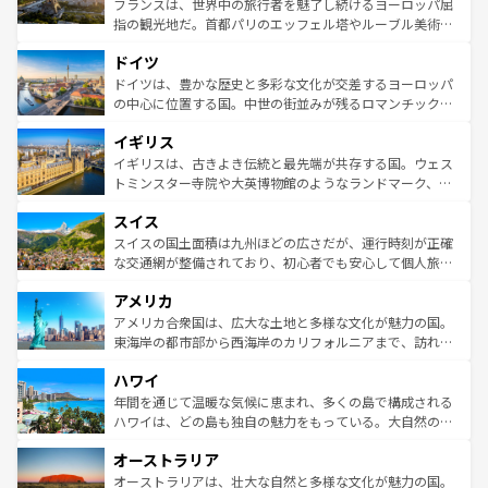
フランスは、世界中の旅行者を魅了し続けるヨーロッパ屈
アートに溢れた街角から、地方では古代ローマ遺跡や中世
指の観光地だ。首都パリのエッフェル塔やルーブル美術館
の城塞都市、穏やかなビーチリゾートまで多彩な表情を見
といった象徴的なスポットから、田舎町の古風な美しさま
せる。地方によって風土や気候が異なるスペインはその個
ドイツ
で、幅広い魅力が詰まっている。華麗な宮殿、歴史的な大
性で訪れる人を魅了する。 なお、新着のスペイン情報は
コ
聖堂、美しいビーチ、そして豊かな自然が、訪れる者を心
ドイツは、豊かな歴史と多彩な文化が交差するヨーロッパ
ンテンツ一覧
を参照してほしい。
から魅了する。また、フランスは美食の国としても知ら
の中心に位置する国。中世の街並みが残るロマンチック街
れ、フランス料理はユネスコ無形文化遺産にも登録されて
道から、未来を先取りするようなモダンな都市まで多様な
イギリス
いる。シャンパンの発祥地であるランス、プロヴァンスの
顔を持つこの国は、どこを歩いても飽きることがない。ベ
香り高いラベンダー畑など、多彩な楽しみ方が可能だ。さ
ルリンの文化的活気、バイエルン州のアルプスの絶景、そ
イギリスは、古きよき伝統と最先端が共存する国。ウェス
らに、パリ以外の地域にも魅力が溢れており、どの街角に
してライン川沿いのワイン畑といった風景は必見。ビール
トミンスター寺院や大英博物館のようなランドマーク、歴
も豊かな歴史と文化が息づいている。パリ以外の個性あふ
とソーセージを味わいながら地元の人と過ごす楽しい時間
史ある大学都市、美しい丘陵地帯や牧歌的な風景など、エ
れる地方に足を運ぶとそれぞれで全く異なる文化を体験で
スイス
は、お酒好きな人にはぜひ体験してほしい。 なお、新着の
リアごとに異なる魅力がある。また、優雅なアフタヌーン
きるだろう。 なお、新着のフランス情報は
コンテンツ一覧
ドイツ情報は
コンテンツ一覧
を参照してほしい。
ティー、ビール好きにはたまらない英国パブ、サッカー観
スイスの国土面積は九州ほどの広さだが、運行時刻が正確
を参照してほしい。
戦など、本場だからこそできる体験も豊富。イギリスを旅
な交通網が整備されており、初心者でも安心して個人旅行
して楽しみつくそう。 なお、新着のイギリス情報は
コンテ
を楽しめる。日本同様に時刻表どおりの旅が可能だ。中世
アメリカ
ンツ一覧
を参照してほしい。
の建物がそのまま残る町や、スイスならではのユニークな
博物館もあり、アルプス観光だけでなく町歩きも満喫する
アメリカ合衆国は、広大な土地と多様な文化が魅力の国。
ことができる。国民の所得が高いため物価も高いが、旅行
東海岸の都市部から西海岸のカリフォルニアまで、訪れる
者向けの交通パス提供のサービスもあり、うまく活用すれ
場所ごとに異なる風景と体験が待っている。ニューヨーク
ハワイ
ば市内交通費無料で観光を楽しむこともできる。 なお、新
のような巨大都市は、観光、ショッピング、エンターテイ
着のスイス情報は
コンテンツ一覧
を参照してほしい。
ンメントが詰まった刺激的なスポットだ。一方、アメリカ
年間を通じて温暖な気候に恵まれ、多くの島で構成される
西部には大自然が広がり、グランドキャニオンやイエロー
ハワイは、どの島も独自の魅力をもっている。大自然の神
ストーン国立公園といった絶景が堪能できる。さらに、南
秘を感じたいなら、火山が生み出した壮大な景観を誇るハ
オーストラリア
部のニューオーリンズでは、音楽と美食が融合した独特の
ワイ島は見逃せない。また、定番の観光地といえばオアフ
文化が魅力。旅行者はアメリカの各地域で異なる魅力を楽
島だが、静かな自然を求めるならマウイ島やカウアイ島が
オーストラリアは、壮大な自然と多様な文化が魅力の国。