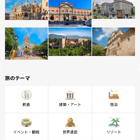
旅のテーマ
飲食
建築・アート
宿泊
イベント・観戦
世界遺産
リゾート