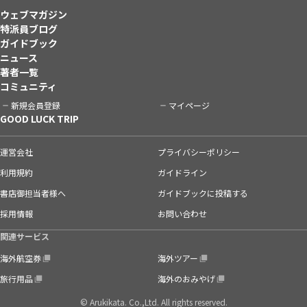
ウェブマガジン
特派員ブログ
ガイドブック
ニュース
著者一覧
コミュニティ
新規会員登録
マイページ
GOOD LUCK TRIP
運営会社
プライバシーポリシー
利用規約
ガイドライン
書店御担当者様へ
ガイドブックに投稿する
採用情報
お問い合わせ
関連サービス
海外航空券
海外ツアー
旅行用品
海外のおみやげ
© Arukikata. Co.,Ltd. All rights reserved.