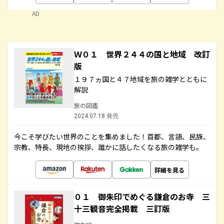
AD
Ｗ０１ 世界２４４の国と地域 改訂
版
１９７ヵ国と４７地域を旅の雑学とともに
解説
旅の図鑑
2024.07.18 発売
今こそ学びたい世界のことを集めました！首都、言語、民族、
宗教、特長、現地の挨拶、誰かに話したくなる旅の雑学も。
詳細を見る
０１ 御朱印でめぐる鎌倉のお寺 三
十三観音完全掲載 三訂版