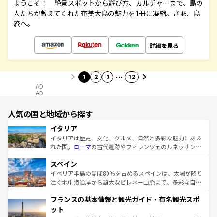
ようこそ！ 絶景スポットから遊び方、カルチャーまで、島の
人たちが教えてくれた奄美大島の魅力を1冊に凝縮。さあ、島
旅へ。
詳細を見る
…
1
2
3
12
AD
AD
人気の国と地域から探す
イタリア
イタリアは歴史、文化、グルメ、自然と多彩な魅力にあふ
れた国。
ローマ
の古代遺跡やフィレンツェのルネッサンス
美術、ヴェネツィアの運河など、歴史あるスポットはもち
スペイン
ろん、トスカーナの美しい田園風景やアマルフィ海岸の絶
景など、自然景観も見逃せない。観光の合間には、本場の
イベリア半島のほぼ80％を占めるスペインは、太陽が降り
ピザやパスタなど、絶品のイタリア料理を堪能することも
注ぐ地中海沿岸から雄大なピレネー山脈まで、多彩な自然
できる。朝目覚めてから夜眠るまで、すべての瞬間を楽し
と文化が詰まったヨーロッパ屈指の旅行先だ。多様な地域
フランスの基本情報と観光ガイド・有名観光スポ
ませてくれるイタリアで、忘れられない旅をしてみよう！
文化が根付くこの国では、情熱的なフラメンコ、熱気あふ
なお、新着のイタリア情報は
コンテンツ一覧
を参照してほ
れる闘牛、そして美味しいタパスが生活の一部となってい
ット
しい。
る。首都マドリードの洗練された雰囲気や、バルセロナの