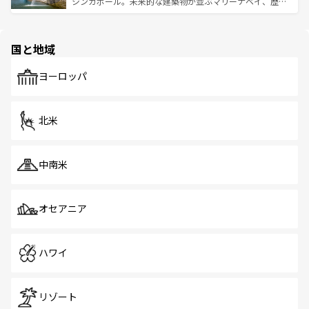
うな絶景から文化的な体験まで、香港を存分に楽しみ尽く
シンガポール。未来的な建築物が並ぶマリーナベイ、歴史
ける。 なお、新着のタイ情報は
コンテンツ一覧
を参照して
そう。 なお、新着の香港情報は
コンテンツ一覧
を参照して
と伝統を感じられるエスニックタウン、多数の緑豊かな公
ほしい。
ほしい。
園や自然保護区など、自然が調和した近代的な景観と文化
の多様性あふれるカラフルな町は、どこを歩いても新しい
国と地域
発見がある。さらに、治安のよさや充実した公共交通機関
も、旅行者にとっては魅力的なポイント。グルメも豊富
で、ホーカーズは地元の風情を楽しめる外せないスポット
ヨーロッパ
だ。訪れる人を飽きさせないシンガポールで、多様な魅力
を体感しよう。 なお、新着のシンガポール情報は
コンテン
ツ一覧
を参照してほしい。
北米
中南米
オセアニア
ハワイ
リゾート