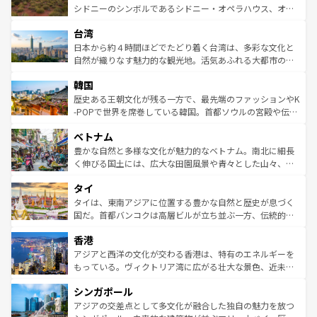
しみながら、その多様性と豊かな歴史を感じることができ
おすすめ。エメラルドグリーンに輝く海をはじめ、豊かな
シドニーのシンボルであるシドニー・オペラハウス、オー
るだろう。車でのロードトリップや列車の旅も、アメリカ
文化や歴史が息づいている。「アロハスピリット」と呼ば
ストラリア東海岸北部に広がる大サンゴ礁地帯グレートバ
ならではの贅沢な旅のスタイルだ。 なお、新着のアメリカ
台湾
れるおもてなしの心で訪れる人々を迎えてくれるハワイの
リアリーフや大陸中央部にそびえるウルル（エアーズロッ
情報は
コンテンツ一覧
を参照してほしい。
人々、おいしいローカルフードやハワイアンミュージッ
ク）、タスマニアの美しい原生林やケアンズの熱帯雨林な
日本から約４時間ほどでたどり着く台湾は、多彩な文化と
ク、伝統的なフラダンスなど、すべてがハワイの魅力を彩
ど、見どころがたくさん。また、カフェやワイン、オージ
自然が織りなす魅力的な観光地。活気あふれる大都市の台
っている。訪れるたびに新しい発見と感動が待っているハ
ービーフなどの食文化も豊かで、美味しいものであふれて
北やノスタルジックな町並みが人気な九份（ジォウフェ
ワイを、存分に味わってほしい。 なお、新着のハワイ情報
韓国
いる。アクティビティも充実しており、サーフィンやダイ
ン）、静ひつな山岳地帯である台湾東部など、都市の喧騒
は
コンテンツ一覧
を参照してほしい。
ビング、ハイキングなど、アウトドア好きにはたまらな
と山間の静けさが共存しており、訪れる人に新しい発見と
歴史ある王朝文化が残る一方で、最先端のファッションやK
い。オーストラリアの多彩な魅力を存分に味わいつくそ
驚きをもたらしてくれる。また、奥深い台湾の食文化も魅
-POPで世界を席巻している韓国。首都ソウルの宮殿や伝統
う。 なお、新着のオーストラリア情報は
コンテンツ一覧
を
力で、夜市などの屋台グルメから高級料理、ヘルシーで美
家屋が並ぶエリアでは韓国の歴史と文化に浸ることがで
参照してほしい。
ベトナム
容にもいいと評判のスイーツなど、バラエティ豊かな料理
き、地方に足を延ばせば四季折々の自然美を楽しむことが
が味わえる。 なお、新着の台湾情報は
コンテンツ一覧
を参
できる。そして、キムチや焼肉、絶品のストリートフード
豊かな自然と多様な文化が魅力的なベトナム。南北に細長
照してほしい。
まで、さまざまな韓国料理が待っている。夜には、韓国な
く伸びる国土には、広大な田園風景や青々とした山々、世
らではのナイトライフも堪能できる。あたたかいホスピタ
界遺産に登録された壮大な自然景観が点在し、都市部では
タイ
リティに包まれながら、韓国の多彩な魅力を心ゆくまで味
急速な発展と共に伝統が息づく。ハノイの古い町並みやホ
わってみてほしい。 なお、新着の韓国情報は
コンテンツ一
ーチミン市のフランス統治時代の建物も、独特の雰囲気を
タイは、東南アジアに位置する豊かな自然と歴史が息づく
覧
を参照してほしい。
醸し出している。また、バラエティの豊かさとおいしさで
国だ。首都バンコクは高層ビルが立ち並ぶ一方、伝統的な
世界中の食通を魅了してやまないベトナム料理も魅力のひ
寺院や市場がいたるところに点在し、古きよき文化と現代
香港
とつ。フォーやバインミー、ベトナムコーヒーなどは、ぜ
の活気が交差している。北部ではチェンマイなどの山岳地
ひ現地で味わいたい。どの地域を訪れてもあたたかい人々
帯で自然と触れ合い、南部ではプーケットやクラビの美し
アジアと西洋の文化が交わる香港は、特有のエネルギーを
が旅行者を迎えてくれるので、きっと忘れられない旅にな
いビーチでリゾート気分を楽しむことができる。タイ料理
もっている。ヴィクトリア湾に広がる壮大な景色、近未来
るはずだ。 なお、新着のベトナム情報は
コンテンツ一覧
を
は世界的に有名で、屋台から高級レストランまで味覚を刺
的なアートスポット、そして歴史と現代が融合した町並
参照してほしい。
シンガポール
激する。気候は一年中温暖で、どの季節にも異なる楽しみ
み、どこを訪れても感動するはず。観光スポットが密集し
が待っている。親しみやすいタイの人々、仏教を中心とし
ており、効率よく見どころを回れるのも魅力。息をのむよ
アジアの交差点として多文化が融合した独自の魅力を放つ
た文化、そして多様な観光資源が、訪れる旅人を魅了し続