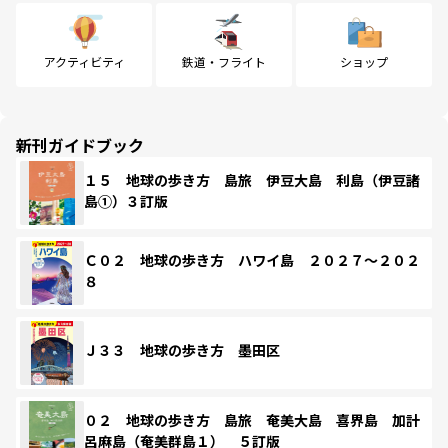
アクティビティ
鉄道・フライト
ショップ
新刊ガイドブック
１５ 地球の歩き方 島旅 伊豆大島 利島（伊豆諸
島①）３訂版
Ｃ０２ 地球の歩き方 ハワイ島 ２０２７～２０２
８
Ｊ３３ 地球の歩き方 墨田区
０２ 地球の歩き方 島旅 奄美大島 喜界島 加計
呂麻島（奄美群島１） ５訂版