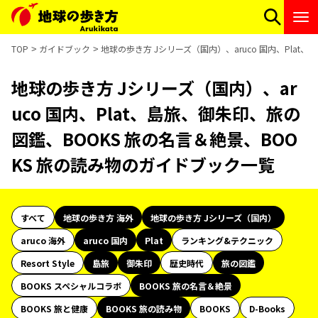
TOP
ガイドブック
地球の歩き方 Jシリーズ（国内）、aruco 国内、Pla
地球の歩き方 Jシリーズ（国内）、ar
uco 国内、Plat、島旅、御朱印、旅の
図鑑、BOOKS 旅の名言＆絶景、BOO
KS 旅の読み物のガイドブック一覧
すべて
地球の歩き方 海外
地球の歩き方 Jシリーズ（国内）
aruco 海外
aruco 国内
Plat
ランキング&テクニック
Resort Style
島旅
御朱印
歴史時代
旅の図鑑
BOOKS スペシャルコラボ
BOOKS 旅の名言＆絶景
BOOKS 旅と健康
BOOKS 旅の読み物
BOOKS
D-Books