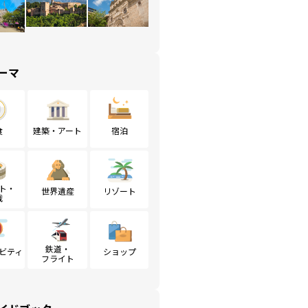
ーマ
食
建築・アート
宿泊
ト・
世界遺産
リゾート
戦
鉄道・
ビティ
ショップ
フライト