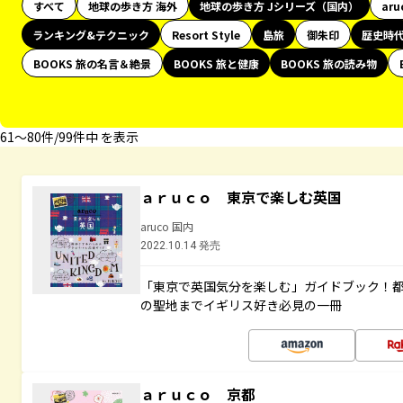
すべて
地球の歩き方 海外
地球の歩き方 Jシリーズ（国内）
aru
ランキング&テクニック
Resort Style
島旅
御朱印
歴史時
BOOKS 旅の名言＆絶景
BOOKS 旅と健康
BOOKS 旅の読み物
61〜80件/99件中 を表示
ａｒｕｃｏ 東京で楽しむ英国
aruco 国内
2022.10.14 発売
「東京で英国気分を楽しむ」ガイドブック！
の聖地までイギリス好き必見の一冊
ａｒｕｃｏ 京都