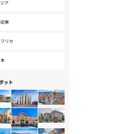
アジア
中近東
アフリカ
日本
ポット