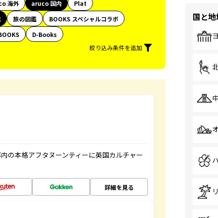
co 海外
aruco 国内
Plat
国と地
代
旅の図鑑
BOOKS スペシャルコラボ
BOOKS
D-Books
絞り込み条件を追加
都内の本格アフタヌーンティーに英国カルチャー
詳細を見る