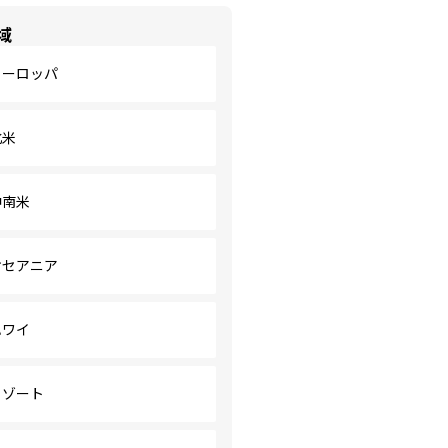
域
ヨーロッパ
北米
中南米
オセアニア
ハワイ
リゾート