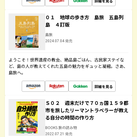
詳細を見る
０１ 地球の歩き方 島旅 五島列
島 ４訂版
島旅
2024.07.04 発売
ようこそ！世界遺産の教会、絶品島ごはん、古民家ステイな
ど、島の人が教えてくれた五島の魅力をギュッと凝縮。さあ、
島旅へ。
詳細を見る
Ｓ０２ 週末だけで７０ヵ国１５９都
市を旅したリーマントラベラーが教え
る自分の時間の作り方
BOOKS 旅の読み物
2022.07.21 発売