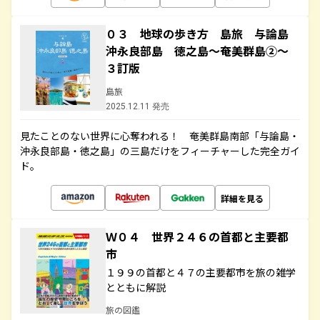
０３ 地球の歩き方 島旅 与論島
沖永良部島 徳之島～奄美群島②～
３訂版
島旅
2025.12.11 発売
見たことのない世界に心奪われる！ 奄美群島南部「与論島・
沖永良部島・徳之島」の三島だけをフィーチャーした完全ガイ
ド。
詳細を見る
Ｗ０４ 世界２４６の首都と主要都
市
１９９の首都と４７の主要都市を旅の雑学
とともに解説
旅の図鑑