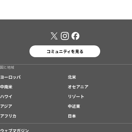
コミュニティを見る
国と地域
ヨーロッパ
北米
中南米
オセアニア
ハワイ
リゾート
アジア
中近東
アフリカ
日本
ウェブマガジン