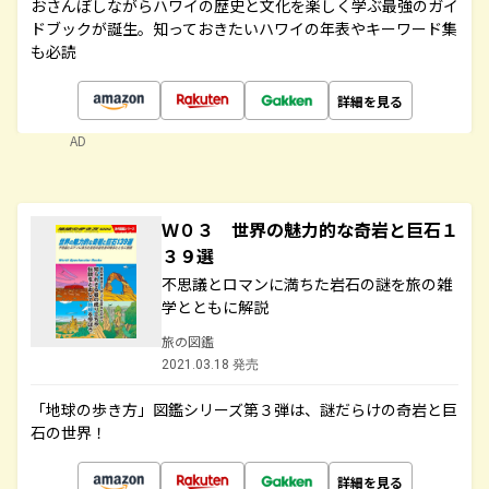
おさんぽしながらハワイの歴史と文化を楽しく学ぶ最強のガイ
ドブックが誕生。知っておきたいハワイの年表やキーワード集
も必読
詳細を見る
AD
Ｗ０３ 世界の魅力的な奇岩と巨石１
３９選
不思議とロマンに満ちた岩石の謎を旅の雑
学とともに解説
旅の図鑑
2021.03.18 発売
「地球の歩き方」図鑑シリーズ第３弾は、謎だらけの奇岩と巨
石の世界！
詳細を見る