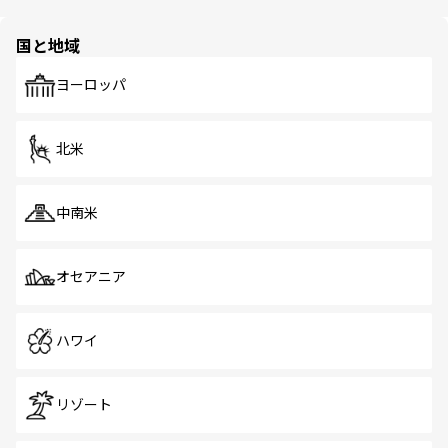
ほしい。
ほしい。
園や自然保護区など、自然が調和した近代的な景観と文化
の多様性あふれるカラフルな町は、どこを歩いても新しい
国と地域
発見がある。さらに、治安のよさや充実した公共交通機関
も、旅行者にとっては魅力的なポイント。グルメも豊富
で、ホーカーズは地元の風情を楽しめる外せないスポット
ヨーロッパ
だ。訪れる人を飽きさせないシンガポールで、多様な魅力
を体感しよう。 なお、新着のシンガポール情報は
コンテン
ツ一覧
を参照してほしい。
北米
中南米
オセアニア
ハワイ
リゾート