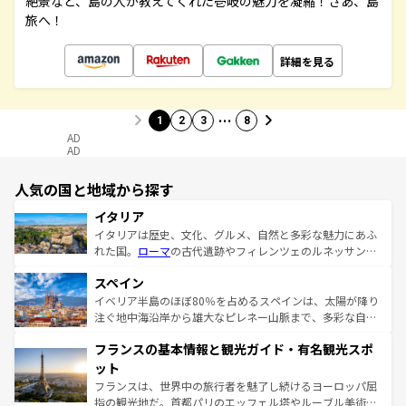
絶景など、島の人が教えてくれた壱岐の魅力を凝縮！さあ、島
旅へ！
詳細を見る
…
1
2
3
8
AD
AD
人気の国と地域から探す
イタリア
イタリアは歴史、文化、グルメ、自然と多彩な魅力にあふ
れた国。
ローマ
の古代遺跡やフィレンツェのルネッサンス
美術、ヴェネツィアの運河など、歴史あるスポットはもち
スペイン
ろん、トスカーナの美しい田園風景やアマルフィ海岸の絶
景など、自然景観も見逃せない。観光の合間には、本場の
イベリア半島のほぼ80％を占めるスペインは、太陽が降り
ピザやパスタなど、絶品のイタリア料理を堪能することも
注ぐ地中海沿岸から雄大なピレネー山脈まで、多彩な自然
できる。朝目覚めてから夜眠るまで、すべての瞬間を楽し
と文化が詰まったヨーロッパ屈指の旅行先だ。多様な地域
フランスの基本情報と観光ガイド・有名観光スポ
ませてくれるイタリアで、忘れられない旅をしてみよう！
文化が根付くこの国では、情熱的なフラメンコ、熱気あふ
なお、新着のイタリア情報は
コンテンツ一覧
を参照してほ
れる闘牛、そして美味しいタパスが生活の一部となってい
ット
しい。
る。首都マドリードの洗練された雰囲気や、バルセロナの
フランスは、世界中の旅行者を魅了し続けるヨーロッパ屈
アートに溢れた街角から、地方では古代ローマ遺跡や中世
指の観光地だ。首都パリのエッフェル塔やルーブル美術館