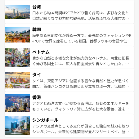
るだろう。車でのロードトリップや列車の旅も、アメリカ
文化や歴史が息づいている。「アロハスピリット」と呼ば
ストラリア東海岸北部に広がる大サンゴ礁地帯グレートバ
ならではの贅沢な旅のスタイルだ。 なお、新着のアメリカ
台湾
れるおもてなしの心で訪れる人々を迎えてくれるハワイの
リアリーフや大陸中央部にそびえるウルル（エアーズロッ
情報は
コンテンツ一覧
を参照してほしい。
人々、おいしいローカルフードやハワイアンミュージッ
ク）、タスマニアの美しい原生林やケアンズの熱帯雨林な
日本から約４時間ほどでたどり着く台湾は、多彩な文化と
ク、伝統的なフラダンスなど、すべてがハワイの魅力を彩
ど、見どころがたくさん。また、カフェやワイン、オージ
自然が織りなす魅力的な観光地。活気あふれる大都市の台
っている。訪れるたびに新しい発見と感動が待っているハ
ービーフなどの食文化も豊かで、美味しいものであふれて
北やノスタルジックな町並みが人気な九份（ジォウフェ
ワイを、存分に味わってほしい。 なお、新着のハワイ情報
韓国
いる。アクティビティも充実しており、サーフィンやダイ
ン）、静ひつな山岳地帯である台湾東部など、都市の喧騒
は
コンテンツ一覧
を参照してほしい。
ビング、ハイキングなど、アウトドア好きにはたまらな
と山間の静けさが共存しており、訪れる人に新しい発見と
歴史ある王朝文化が残る一方で、最先端のファッションやK
い。オーストラリアの多彩な魅力を存分に味わいつくそ
驚きをもたらしてくれる。また、奥深い台湾の食文化も魅
-POPで世界を席巻している韓国。首都ソウルの宮殿や伝統
う。 なお、新着のオーストラリア情報は
コンテンツ一覧
を
力で、夜市などの屋台グルメから高級料理、ヘルシーで美
家屋が並ぶエリアでは韓国の歴史と文化に浸ることがで
参照してほしい。
ベトナム
容にもいいと評判のスイーツなど、バラエティ豊かな料理
き、地方に足を延ばせば四季折々の自然美を楽しむことが
が味わえる。 なお、新着の台湾情報は
コンテンツ一覧
を参
できる。そして、キムチや焼肉、絶品のストリートフード
豊かな自然と多様な文化が魅力的なベトナム。南北に細長
照してほしい。
まで、さまざまな韓国料理が待っている。夜には、韓国な
く伸びる国土には、広大な田園風景や青々とした山々、世
らではのナイトライフも堪能できる。あたたかいホスピタ
界遺産に登録された壮大な自然景観が点在し、都市部では
タイ
リティに包まれながら、韓国の多彩な魅力を心ゆくまで味
急速な発展と共に伝統が息づく。ハノイの古い町並みやホ
わってみてほしい。 なお、新着の韓国情報は
コンテンツ一
ーチミン市のフランス統治時代の建物も、独特の雰囲気を
タイは、東南アジアに位置する豊かな自然と歴史が息づく
覧
を参照してほしい。
醸し出している。また、バラエティの豊かさとおいしさで
国だ。首都バンコクは高層ビルが立ち並ぶ一方、伝統的な
世界中の食通を魅了してやまないベトナム料理も魅力のひ
寺院や市場がいたるところに点在し、古きよき文化と現代
香港
とつ。フォーやバインミー、ベトナムコーヒーなどは、ぜ
の活気が交差している。北部ではチェンマイなどの山岳地
ひ現地で味わいたい。どの地域を訪れてもあたたかい人々
帯で自然と触れ合い、南部ではプーケットやクラビの美し
アジアと西洋の文化が交わる香港は、特有のエネルギーを
が旅行者を迎えてくれるので、きっと忘れられない旅にな
いビーチでリゾート気分を楽しむことができる。タイ料理
もっている。ヴィクトリア湾に広がる壮大な景色、近未来
るはずだ。 なお、新着のベトナム情報は
コンテンツ一覧
を
は世界的に有名で、屋台から高級レストランまで味覚を刺
的なアートスポット、そして歴史と現代が融合した町並
参照してほしい。
シンガポール
激する。気候は一年中温暖で、どの季節にも異なる楽しみ
み、どこを訪れても感動するはず。観光スポットが密集し
が待っている。親しみやすいタイの人々、仏教を中心とし
ており、効率よく見どころを回れるのも魅力。息をのむよ
アジアの交差点として多文化が融合した独自の魅力を放つ
た文化、そして多様な観光資源が、訪れる旅人を魅了し続
うな絶景から文化的な体験まで、香港を存分に楽しみ尽く
シンガポール。未来的な建築物が並ぶマリーナベイ、歴史
ける。 なお、新着のタイ情報は
コンテンツ一覧
を参照して
そう。 なお、新着の香港情報は
コンテンツ一覧
を参照して
と伝統を感じられるエスニックタウン、多数の緑豊かな公