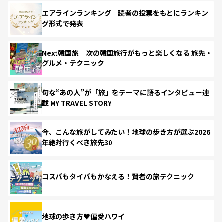
エアラインランキング 読者の投票をもとにランキン
グ形式で発表
Next韓国旅 次の韓国旅行がもっと楽しくなる 旅先・
グルメ・テクニック
旬な“あの人”が「旅」をテーマに語るインタビュー連
載 MY TRAVEL STORY
今、こんな旅がしてみたい！地球の歩き方が選ぶ2026
年絶対行くべき旅先30
コスパもタイパもかなえる！賢者の旅テクニック
地球の歩き方♥偏愛ハワイ