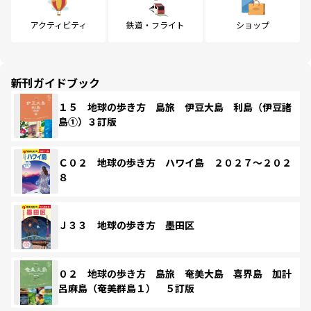
アクティビティ
鉄道・フライト
ショップ
新刊ガイドブック
１５ 地球の歩き方 島旅 伊豆大島 利島（伊豆諸
島①）３訂版
Ｃ０２ 地球の歩き方 ハワイ島 ２０２７～２０２
８
Ｊ３３ 地球の歩き方 墨田区
０２ 地球の歩き方 島旅 奄美大島 喜界島 加計
呂麻島（奄美群島１） ５訂版