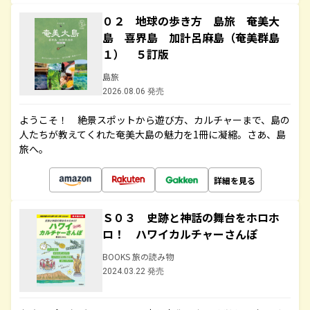
０２ 地球の歩き方 島旅 奄美大
島 喜界島 加計呂麻島（奄美群島
１） ５訂版
島旅
2026.08.06 発売
ようこそ！ 絶景スポットから遊び方、カルチャーまで、島の
人たちが教えてくれた奄美大島の魅力を1冊に凝縮。さあ、島
旅へ。
詳細を見る
Ｓ０３ 史跡と神話の舞台をホロホ
ロ！ ハワイカルチャーさんぽ
BOOKS 旅の読み物
2024.03.22 発売