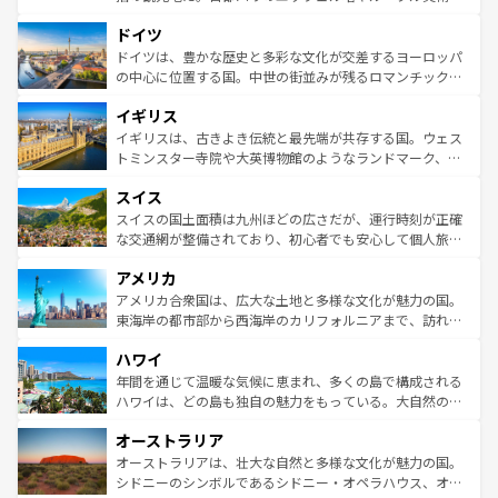
の城塞都市、穏やかなビーチリゾートまで多彩な表情を見
といった象徴的なスポットから、田舎町の古風な美しさま
せる。地方によって風土や気候が異なるスペインはその個
ドイツ
で、幅広い魅力が詰まっている。華麗な宮殿、歴史的な大
性で訪れる人を魅了する。 なお、新着のスペイン情報は
コ
聖堂、美しいビーチ、そして豊かな自然が、訪れる者を心
ドイツは、豊かな歴史と多彩な文化が交差するヨーロッパ
ンテンツ一覧
を参照してほしい。
から魅了する。また、フランスは美食の国としても知ら
の中心に位置する国。中世の街並みが残るロマンチック街
れ、フランス料理はユネスコ無形文化遺産にも登録されて
道から、未来を先取りするようなモダンな都市まで多様な
イギリス
いる。シャンパンの発祥地であるランス、プロヴァンスの
顔を持つこの国は、どこを歩いても飽きることがない。ベ
香り高いラベンダー畑など、多彩な楽しみ方が可能だ。さ
ルリンの文化的活気、バイエルン州のアルプスの絶景、そ
イギリスは、古きよき伝統と最先端が共存する国。ウェス
らに、パリ以外の地域にも魅力が溢れており、どの街角に
してライン川沿いのワイン畑といった風景は必見。ビール
トミンスター寺院や大英博物館のようなランドマーク、歴
も豊かな歴史と文化が息づいている。パリ以外の個性あふ
とソーセージを味わいながら地元の人と過ごす楽しい時間
史ある大学都市、美しい丘陵地帯や牧歌的な風景など、エ
れる地方に足を運ぶとそれぞれで全く異なる文化を体験で
スイス
は、お酒好きな人にはぜひ体験してほしい。 なお、新着の
リアごとに異なる魅力がある。また、優雅なアフタヌーン
きるだろう。 なお、新着のフランス情報は
コンテンツ一覧
ドイツ情報は
コンテンツ一覧
を参照してほしい。
ティー、ビール好きにはたまらない英国パブ、サッカー観
スイスの国土面積は九州ほどの広さだが、運行時刻が正確
を参照してほしい。
戦など、本場だからこそできる体験も豊富。イギリスを旅
な交通網が整備されており、初心者でも安心して個人旅行
して楽しみつくそう。 なお、新着のイギリス情報は
コンテ
を楽しめる。日本同様に時刻表どおりの旅が可能だ。中世
アメリカ
ンツ一覧
を参照してほしい。
の建物がそのまま残る町や、スイスならではのユニークな
博物館もあり、アルプス観光だけでなく町歩きも満喫する
アメリカ合衆国は、広大な土地と多様な文化が魅力の国。
ことができる。国民の所得が高いため物価も高いが、旅行
東海岸の都市部から西海岸のカリフォルニアまで、訪れる
者向けの交通パス提供のサービスもあり、うまく活用すれ
場所ごとに異なる風景と体験が待っている。ニューヨーク
ハワイ
ば市内交通費無料で観光を楽しむこともできる。 なお、新
のような巨大都市は、観光、ショッピング、エンターテイ
着のスイス情報は
コンテンツ一覧
を参照してほしい。
ンメントが詰まった刺激的なスポットだ。一方、アメリカ
年間を通じて温暖な気候に恵まれ、多くの島で構成される
西部には大自然が広がり、グランドキャニオンやイエロー
ハワイは、どの島も独自の魅力をもっている。大自然の神
ストーン国立公園といった絶景が堪能できる。さらに、南
秘を感じたいなら、火山が生み出した壮大な景観を誇るハ
オーストラリア
部のニューオーリンズでは、音楽と美食が融合した独特の
ワイ島は見逃せない。また、定番の観光地といえばオアフ
文化が魅力。旅行者はアメリカの各地域で異なる魅力を楽
島だが、静かな自然を求めるならマウイ島やカウアイ島が
オーストラリアは、壮大な自然と多様な文化が魅力の国。
しみながら、その多様性と豊かな歴史を感じることができ
おすすめ。エメラルドグリーンに輝く海をはじめ、豊かな
シドニーのシンボルであるシドニー・オペラハウス、オー