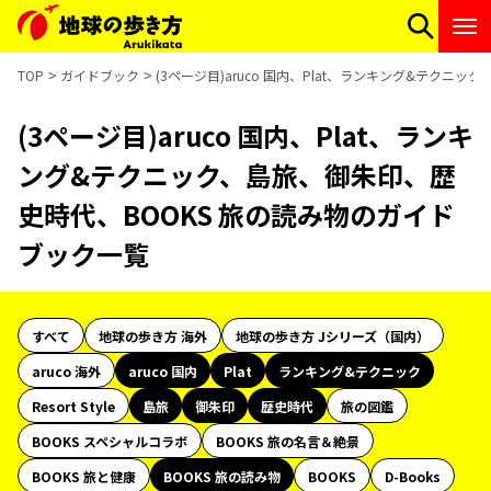
TOP
ガイドブック
(3ページ目)aruco 国内、Plat、ランキング&テクニ
(3ページ目)aruco 国内、Plat、ランキ
ング&テクニック、島旅、御朱印、歴
史時代、BOOKS 旅の読み物のガイド
ブック一覧
すべて
地球の歩き方 海外
地球の歩き方 Jシリーズ（国内）
aruco 海外
aruco 国内
Plat
ランキング&テクニック
Resort Style
島旅
御朱印
歴史時代
旅の図鑑
BOOKS スペシャルコラボ
BOOKS 旅の名言＆絶景
BOOKS 旅と健康
BOOKS 旅の読み物
BOOKS
D-Books