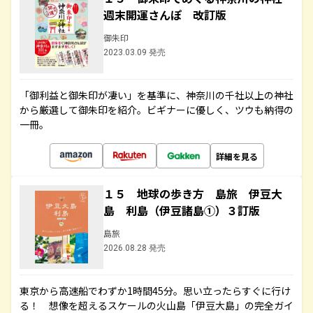
週末開運さんぽ 改訂版
御朱印
2023.03.09 発売
「御利益と御朱印が凄い」を基準に、神奈川の千社以上の神社
から厳選して御朱印を紹介。ビギナーに優しく、ツウも納得の
一冊。
詳細を見る
１５ 地球の歩き方 島旅 伊豆大
島 利島（伊豆諸島①）３訂版
島旅
2026.08.28 発売
東京から高速船でわずか1時間45分。思い立ったらすぐに行け
る！ 想像を超えるスケールの火山島「伊豆大島」の完全ガイ