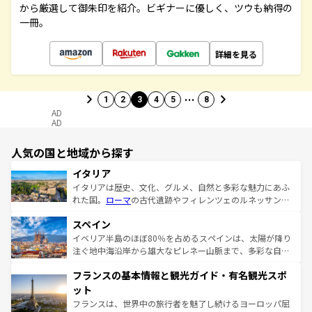
から厳選して御朱印を紹介。ビギナーに優しく、ツウも納得の
一冊。
詳細を見る
…
1
2
3
4
5
8
AD
AD
人気の国と地域から探す
イタリア
イタリアは歴史、文化、グルメ、自然と多彩な魅力にあふ
れた国。
ローマ
の古代遺跡やフィレンツェのルネッサンス
美術、ヴェネツィアの運河など、歴史あるスポットはもち
スペイン
ろん、トスカーナの美しい田園風景やアマルフィ海岸の絶
景など、自然景観も見逃せない。観光の合間には、本場の
イベリア半島のほぼ80％を占めるスペインは、太陽が降り
ピザやパスタなど、絶品のイタリア料理を堪能することも
注ぐ地中海沿岸から雄大なピレネー山脈まで、多彩な自然
できる。朝目覚めてから夜眠るまで、すべての瞬間を楽し
と文化が詰まったヨーロッパ屈指の旅行先だ。多様な地域
フランスの基本情報と観光ガイド・有名観光スポ
ませてくれるイタリアで、忘れられない旅をしてみよう！
文化が根付くこの国では、情熱的なフラメンコ、熱気あふ
なお、新着のイタリア情報は
コンテンツ一覧
を参照してほ
れる闘牛、そして美味しいタパスが生活の一部となってい
ット
しい。
る。首都マドリードの洗練された雰囲気や、バルセロナの
フランスは、世界中の旅行者を魅了し続けるヨーロッパ屈