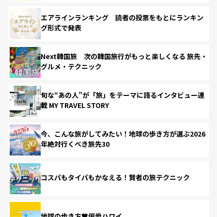
エアラインランキング 読者の投票をもとにランキン
グ形式で発表
Next韓国旅 次の韓国旅行がもっと楽しくなる 旅先・
グルメ・テクニック
旬な“あの人”が「旅」をテーマに語るインタビュー連
載 MY TRAVEL STORY
今、こんな旅がしてみたい！地球の歩き方が選ぶ2026
年絶対行くべき旅先30
コスパもタイパもかなえる！賢者の旅テクニック
地球の歩き方♥偏愛ハワイ