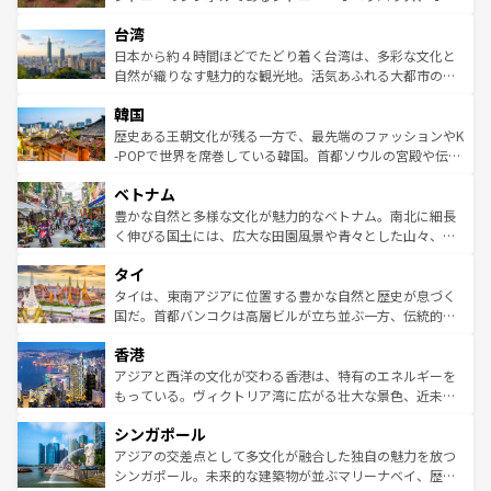
るだろう。車でのロードトリップや列車の旅も、アメリカ
文化や歴史が息づいている。「アロハスピリット」と呼ば
ストラリア東海岸北部に広がる大サンゴ礁地帯グレートバ
ならではの贅沢な旅のスタイルだ。 なお、新着のアメリカ
台湾
れるおもてなしの心で訪れる人々を迎えてくれるハワイの
リアリーフや大陸中央部にそびえるウルル（エアーズロッ
情報は
コンテンツ一覧
を参照してほしい。
人々、おいしいローカルフードやハワイアンミュージッ
ク）、タスマニアの美しい原生林やケアンズの熱帯雨林な
日本から約４時間ほどでたどり着く台湾は、多彩な文化と
ク、伝統的なフラダンスなど、すべてがハワイの魅力を彩
ど、見どころがたくさん。また、カフェやワイン、オージ
自然が織りなす魅力的な観光地。活気あふれる大都市の台
っている。訪れるたびに新しい発見と感動が待っているハ
ービーフなどの食文化も豊かで、美味しいものであふれて
北やノスタルジックな町並みが人気な九份（ジォウフェ
ワイを、存分に味わってほしい。 なお、新着のハワイ情報
韓国
いる。アクティビティも充実しており、サーフィンやダイ
ン）、静ひつな山岳地帯である台湾東部など、都市の喧騒
は
コンテンツ一覧
を参照してほしい。
ビング、ハイキングなど、アウトドア好きにはたまらな
と山間の静けさが共存しており、訪れる人に新しい発見と
歴史ある王朝文化が残る一方で、最先端のファッションやK
い。オーストラリアの多彩な魅力を存分に味わいつくそ
驚きをもたらしてくれる。また、奥深い台湾の食文化も魅
-POPで世界を席巻している韓国。首都ソウルの宮殿や伝統
う。 なお、新着のオーストラリア情報は
コンテンツ一覧
を
力で、夜市などの屋台グルメから高級料理、ヘルシーで美
家屋が並ぶエリアでは韓国の歴史と文化に浸ることがで
参照してほしい。
ベトナム
容にもいいと評判のスイーツなど、バラエティ豊かな料理
き、地方に足を延ばせば四季折々の自然美を楽しむことが
が味わえる。 なお、新着の台湾情報は
コンテンツ一覧
を参
できる。そして、キムチや焼肉、絶品のストリートフード
豊かな自然と多様な文化が魅力的なベトナム。南北に細長
照してほしい。
まで、さまざまな韓国料理が待っている。夜には、韓国な
く伸びる国土には、広大な田園風景や青々とした山々、世
らではのナイトライフも堪能できる。あたたかいホスピタ
界遺産に登録された壮大な自然景観が点在し、都市部では
タイ
リティに包まれながら、韓国の多彩な魅力を心ゆくまで味
急速な発展と共に伝統が息づく。ハノイの古い町並みやホ
わってみてほしい。 なお、新着の韓国情報は
コンテンツ一
ーチミン市のフランス統治時代の建物も、独特の雰囲気を
タイは、東南アジアに位置する豊かな自然と歴史が息づく
覧
を参照してほしい。
醸し出している。また、バラエティの豊かさとおいしさで
国だ。首都バンコクは高層ビルが立ち並ぶ一方、伝統的な
世界中の食通を魅了してやまないベトナム料理も魅力のひ
寺院や市場がいたるところに点在し、古きよき文化と現代
香港
とつ。フォーやバインミー、ベトナムコーヒーなどは、ぜ
の活気が交差している。北部ではチェンマイなどの山岳地
ひ現地で味わいたい。どの地域を訪れてもあたたかい人々
帯で自然と触れ合い、南部ではプーケットやクラビの美し
アジアと西洋の文化が交わる香港は、特有のエネルギーを
が旅行者を迎えてくれるので、きっと忘れられない旅にな
いビーチでリゾート気分を楽しむことができる。タイ料理
もっている。ヴィクトリア湾に広がる壮大な景色、近未来
るはずだ。 なお、新着のベトナム情報は
コンテンツ一覧
を
は世界的に有名で、屋台から高級レストランまで味覚を刺
的なアートスポット、そして歴史と現代が融合した町並
参照してほしい。
シンガポール
激する。気候は一年中温暖で、どの季節にも異なる楽しみ
み、どこを訪れても感動するはず。観光スポットが密集し
が待っている。親しみやすいタイの人々、仏教を中心とし
ており、効率よく見どころを回れるのも魅力。息をのむよ
アジアの交差点として多文化が融合した独自の魅力を放つ
た文化、そして多様な観光資源が、訪れる旅人を魅了し続
うな絶景から文化的な体験まで、香港を存分に楽しみ尽く
シンガポール。未来的な建築物が並ぶマリーナベイ、歴史