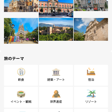
旅のテーマ
飲食
建築・アート
宿泊
イベント・観戦
世界遺産
リゾート