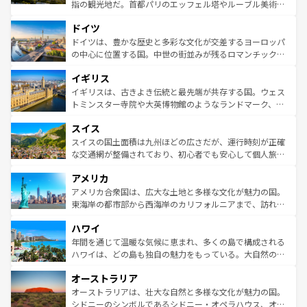
アートに溢れた街角から、地方では古代ローマ遺跡や中世
指の観光地だ。首都パリのエッフェル塔やルーブル美術館
の城塞都市、穏やかなビーチリゾートまで多彩な表情を見
といった象徴的なスポットから、田舎町の古風な美しさま
せる。地方によって風土や気候が異なるスペインはその個
ドイツ
で、幅広い魅力が詰まっている。華麗な宮殿、歴史的な大
性で訪れる人を魅了する。 なお、新着のスペイン情報は
コ
聖堂、美しいビーチ、そして豊かな自然が、訪れる者を心
ドイツは、豊かな歴史と多彩な文化が交差するヨーロッパ
ンテンツ一覧
を参照してほしい。
から魅了する。また、フランスは美食の国としても知ら
の中心に位置する国。中世の街並みが残るロマンチック街
れ、フランス料理はユネスコ無形文化遺産にも登録されて
道から、未来を先取りするようなモダンな都市まで多様な
イギリス
いる。シャンパンの発祥地であるランス、プロヴァンスの
顔を持つこの国は、どこを歩いても飽きることがない。ベ
香り高いラベンダー畑など、多彩な楽しみ方が可能だ。さ
ルリンの文化的活気、バイエルン州のアルプスの絶景、そ
イギリスは、古きよき伝統と最先端が共存する国。ウェス
らに、パリ以外の地域にも魅力が溢れており、どの街角に
してライン川沿いのワイン畑といった風景は必見。ビール
トミンスター寺院や大英博物館のようなランドマーク、歴
も豊かな歴史と文化が息づいている。パリ以外の個性あふ
とソーセージを味わいながら地元の人と過ごす楽しい時間
史ある大学都市、美しい丘陵地帯や牧歌的な風景など、エ
れる地方に足を運ぶとそれぞれで全く異なる文化を体験で
スイス
は、お酒好きな人にはぜひ体験してほしい。 なお、新着の
リアごとに異なる魅力がある。また、優雅なアフタヌーン
きるだろう。 なお、新着のフランス情報は
コンテンツ一覧
ドイツ情報は
コンテンツ一覧
を参照してほしい。
ティー、ビール好きにはたまらない英国パブ、サッカー観
スイスの国土面積は九州ほどの広さだが、運行時刻が正確
を参照してほしい。
戦など、本場だからこそできる体験も豊富。イギリスを旅
な交通網が整備されており、初心者でも安心して個人旅行
して楽しみつくそう。 なお、新着のイギリス情報は
コンテ
を楽しめる。日本同様に時刻表どおりの旅が可能だ。中世
アメリカ
ンツ一覧
を参照してほしい。
の建物がそのまま残る町や、スイスならではのユニークな
博物館もあり、アルプス観光だけでなく町歩きも満喫する
アメリカ合衆国は、広大な土地と多様な文化が魅力の国。
ことができる。国民の所得が高いため物価も高いが、旅行
東海岸の都市部から西海岸のカリフォルニアまで、訪れる
者向けの交通パス提供のサービスもあり、うまく活用すれ
場所ごとに異なる風景と体験が待っている。ニューヨーク
ハワイ
ば市内交通費無料で観光を楽しむこともできる。 なお、新
のような巨大都市は、観光、ショッピング、エンターテイ
着のスイス情報は
コンテンツ一覧
を参照してほしい。
ンメントが詰まった刺激的なスポットだ。一方、アメリカ
年間を通じて温暖な気候に恵まれ、多くの島で構成される
西部には大自然が広がり、グランドキャニオンやイエロー
ハワイは、どの島も独自の魅力をもっている。大自然の神
ストーン国立公園といった絶景が堪能できる。さらに、南
秘を感じたいなら、火山が生み出した壮大な景観を誇るハ
オーストラリア
部のニューオーリンズでは、音楽と美食が融合した独特の
ワイ島は見逃せない。また、定番の観光地といえばオアフ
文化が魅力。旅行者はアメリカの各地域で異なる魅力を楽
島だが、静かな自然を求めるならマウイ島やカウアイ島が
オーストラリアは、壮大な自然と多様な文化が魅力の国。
しみながら、その多様性と豊かな歴史を感じることができ
おすすめ。エメラルドグリーンに輝く海をはじめ、豊かな
シドニーのシンボルであるシドニー・オペラハウス、オー