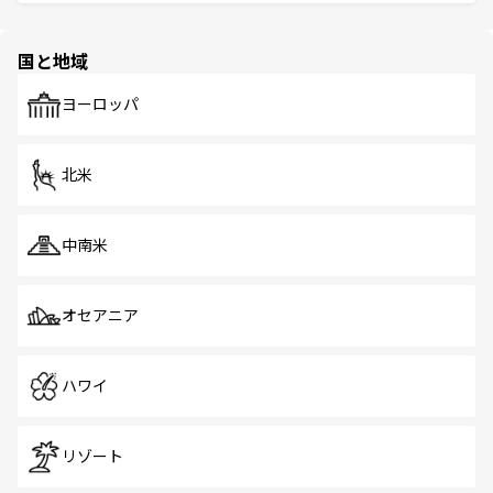
ける。 なお、新着のタイ情報は
コンテンツ一覧
を参照して
そう。 なお、新着の香港情報は
コンテンツ一覧
を参照して
と伝統を感じられるエスニックタウン、多数の緑豊かな公
ほしい。
ほしい。
園や自然保護区など、自然が調和した近代的な景観と文化
の多様性あふれるカラフルな町は、どこを歩いても新しい
国と地域
発見がある。さらに、治安のよさや充実した公共交通機関
も、旅行者にとっては魅力的なポイント。グルメも豊富
で、ホーカーズは地元の風情を楽しめる外せないスポット
ヨーロッパ
だ。訪れる人を飽きさせないシンガポールで、多様な魅力
を体感しよう。 なお、新着のシンガポール情報は
コンテン
ツ一覧
を参照してほしい。
北米
中南米
オセアニア
ハワイ
リゾート