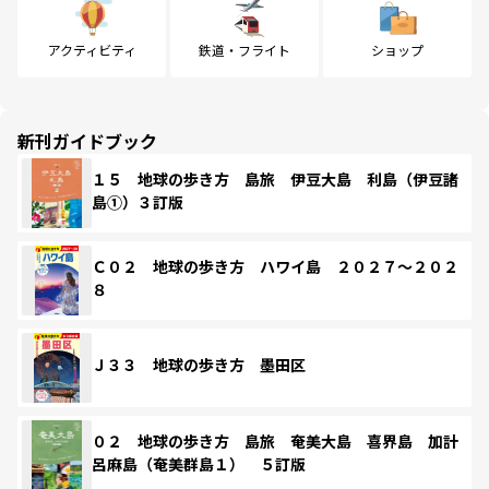
アクティビティ
鉄道・フライト
ショップ
新刊ガイドブック
１５ 地球の歩き方 島旅 伊豆大島 利島（伊豆諸
島①）３訂版
Ｃ０２ 地球の歩き方 ハワイ島 ２０２７～２０２
８
Ｊ３３ 地球の歩き方 墨田区
０２ 地球の歩き方 島旅 奄美大島 喜界島 加計
呂麻島（奄美群島１） ５訂版