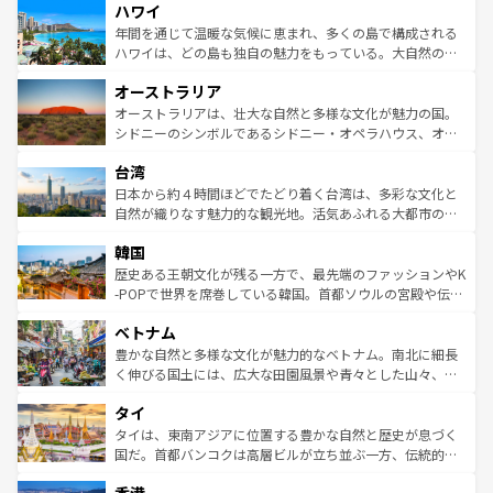
ハワイ
ば市内交通費無料で観光を楽しむこともできる。 なお、新
のような巨大都市は、観光、ショッピング、エンターテイ
着のスイス情報は
コンテンツ一覧
を参照してほしい。
ンメントが詰まった刺激的なスポットだ。一方、アメリカ
年間を通じて温暖な気候に恵まれ、多くの島で構成される
西部には大自然が広がり、グランドキャニオンやイエロー
ハワイは、どの島も独自の魅力をもっている。大自然の神
ストーン国立公園といった絶景が堪能できる。さらに、南
秘を感じたいなら、火山が生み出した壮大な景観を誇るハ
オーストラリア
部のニューオーリンズでは、音楽と美食が融合した独特の
ワイ島は見逃せない。また、定番の観光地といえばオアフ
文化が魅力。旅行者はアメリカの各地域で異なる魅力を楽
島だが、静かな自然を求めるならマウイ島やカウアイ島が
オーストラリアは、壮大な自然と多様な文化が魅力の国。
しみながら、その多様性と豊かな歴史を感じることができ
おすすめ。エメラルドグリーンに輝く海をはじめ、豊かな
シドニーのシンボルであるシドニー・オペラハウス、オー
るだろう。車でのロードトリップや列車の旅も、アメリカ
文化や歴史が息づいている。「アロハスピリット」と呼ば
ストラリア東海岸北部に広がる大サンゴ礁地帯グレートバ
ならではの贅沢な旅のスタイルだ。 なお、新着のアメリカ
台湾
れるおもてなしの心で訪れる人々を迎えてくれるハワイの
リアリーフや大陸中央部にそびえるウルル（エアーズロッ
情報は
コンテンツ一覧
を参照してほしい。
人々、おいしいローカルフードやハワイアンミュージッ
ク）、タスマニアの美しい原生林やケアンズの熱帯雨林な
日本から約４時間ほどでたどり着く台湾は、多彩な文化と
ク、伝統的なフラダンスなど、すべてがハワイの魅力を彩
ど、見どころがたくさん。また、カフェやワイン、オージ
自然が織りなす魅力的な観光地。活気あふれる大都市の台
っている。訪れるたびに新しい発見と感動が待っているハ
ービーフなどの食文化も豊かで、美味しいものであふれて
北やノスタルジックな町並みが人気な九份（ジォウフェ
ワイを、存分に味わってほしい。 なお、新着のハワイ情報
韓国
いる。アクティビティも充実しており、サーフィンやダイ
ン）、静ひつな山岳地帯である台湾東部など、都市の喧騒
は
コンテンツ一覧
を参照してほしい。
ビング、ハイキングなど、アウトドア好きにはたまらな
と山間の静けさが共存しており、訪れる人に新しい発見と
歴史ある王朝文化が残る一方で、最先端のファッションやK
い。オーストラリアの多彩な魅力を存分に味わいつくそ
驚きをもたらしてくれる。また、奥深い台湾の食文化も魅
-POPで世界を席巻している韓国。首都ソウルの宮殿や伝統
う。 なお、新着のオーストラリア情報は
コンテンツ一覧
を
力で、夜市などの屋台グルメから高級料理、ヘルシーで美
家屋が並ぶエリアでは韓国の歴史と文化に浸ることがで
参照してほしい。
ベトナム
容にもいいと評判のスイーツなど、バラエティ豊かな料理
き、地方に足を延ばせば四季折々の自然美を楽しむことが
が味わえる。 なお、新着の台湾情報は
コンテンツ一覧
を参
できる。そして、キムチや焼肉、絶品のストリートフード
豊かな自然と多様な文化が魅力的なベトナム。南北に細長
照してほしい。
まで、さまざまな韓国料理が待っている。夜には、韓国な
く伸びる国土には、広大な田園風景や青々とした山々、世
らではのナイトライフも堪能できる。あたたかいホスピタ
界遺産に登録された壮大な自然景観が点在し、都市部では
タイ
リティに包まれながら、韓国の多彩な魅力を心ゆくまで味
急速な発展と共に伝統が息づく。ハノイの古い町並みやホ
わってみてほしい。 なお、新着の韓国情報は
コンテンツ一
ーチミン市のフランス統治時代の建物も、独特の雰囲気を
タイは、東南アジアに位置する豊かな自然と歴史が息づく
覧
を参照してほしい。
醸し出している。また、バラエティの豊かさとおいしさで
国だ。首都バンコクは高層ビルが立ち並ぶ一方、伝統的な
世界中の食通を魅了してやまないベトナム料理も魅力のひ
寺院や市場がいたるところに点在し、古きよき文化と現代
とつ。フォーやバインミー、ベトナムコーヒーなどは、ぜ