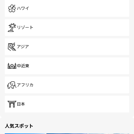
ハワイ
リゾート
アジア
中近東
アフリカ
日本
人気スポット