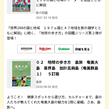
に解説
旅の図鑑
2021.03.18 発売
『世界244の国と地域 １９７ヵ国と４７地域を旅の雑学とと
もに解説』に続く、「地球の歩き方」の図鑑シリーズ第２弾が
登場！
詳細を見る
０２ 地球の歩き方 島旅 奄美大
島 喜界島 加計呂麻島（奄美群島
１） ５訂版
島旅
2026.08.06 発売
ようこそ！ 絶景スポットから遊び方、カルチャーまで、島の
人たちが教えてくれた奄美大島の魅力を1冊に凝縮。さあ、島
旅へ。