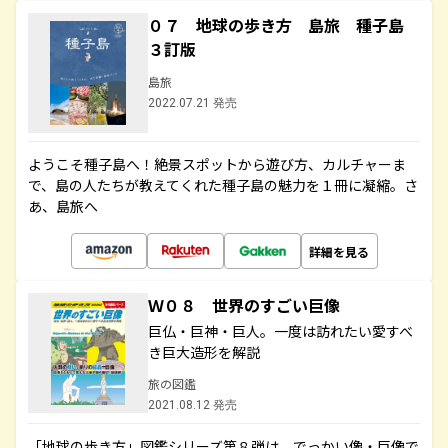
０７ 地球の歩き方 島旅 種子島
３訂版
島旅
2022.07.21 発売
ようこそ種子島へ！絶景スポットから遊び方、カルチャーま
で、島の人たちが教えてくれた種子島の魅力を１冊に凝縮。さ
あ、島旅へ
詳細を見る
Ｗ０８ 世界のすごい巨像
巨仏・巨神・巨人。一度は訪れたい愛すべ
き巨大造形を解説
旅の図鑑
2021.08.12 発売
「地球の歩き方」図鑑シリーズ第８弾は、でっかい像・巨像で