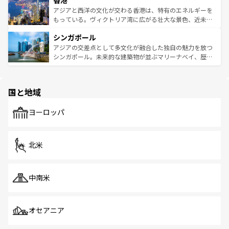
香港
の活気が交差している。北部ではチェンマイなどの山岳地
ひ現地で味わいたい。どの地域を訪れてもあたたかい人々
帯で自然と触れ合い、南部ではプーケットやクラビの美し
アジアと西洋の文化が交わる香港は、特有のエネルギーを
が旅行者を迎えてくれるので、きっと忘れられない旅にな
いビーチでリゾート気分を楽しむことができる。タイ料理
もっている。ヴィクトリア湾に広がる壮大な景色、近未来
るはずだ。 なお、新着のベトナム情報は
コンテンツ一覧
を
は世界的に有名で、屋台から高級レストランまで味覚を刺
的なアートスポット、そして歴史と現代が融合した町並
参照してほしい。
シンガポール
激する。気候は一年中温暖で、どの季節にも異なる楽しみ
み、どこを訪れても感動するはず。観光スポットが密集し
が待っている。親しみやすいタイの人々、仏教を中心とし
ており、効率よく見どころを回れるのも魅力。息をのむよ
アジアの交差点として多文化が融合した独自の魅力を放つ
た文化、そして多様な観光資源が、訪れる旅人を魅了し続
うな絶景から文化的な体験まで、香港を存分に楽しみ尽く
シンガポール。未来的な建築物が並ぶマリーナベイ、歴史
ける。 なお、新着のタイ情報は
コンテンツ一覧
を参照して
そう。 なお、新着の香港情報は
コンテンツ一覧
を参照して
と伝統を感じられるエスニックタウン、多数の緑豊かな公
ほしい。
ほしい。
園や自然保護区など、自然が調和した近代的な景観と文化
の多様性あふれるカラフルな町は、どこを歩いても新しい
国と地域
発見がある。さらに、治安のよさや充実した公共交通機関
も、旅行者にとっては魅力的なポイント。グルメも豊富
で、ホーカーズは地元の風情を楽しめる外せないスポット
ヨーロッパ
だ。訪れる人を飽きさせないシンガポールで、多様な魅力
を体感しよう。 なお、新着のシンガポール情報は
コンテン
ツ一覧
を参照してほしい。
北米
中南米
オセアニア