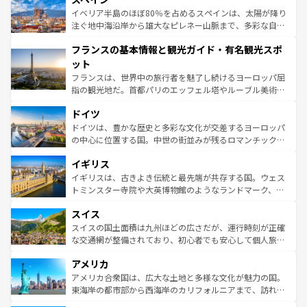
景など、自然景観も見逃せない。観光の合間には、本場の
イベリア半島のほぼ80％を占めるスペインは、太陽が降り
ピザやパスタなど、絶品のイタリア料理を堪能することも
注ぐ地中海沿岸から雄大なピレネー山脈まで、多彩な自然
できる。朝目覚めてから夜眠るまで、すべての瞬間を楽し
と文化が詰まったヨーロッパ屈指の旅行先だ。多様な地域
フランスの基本情報と観光ガイド・有名観光スポ
ませてくれるイタリアで、忘れられない旅をしてみよう！
文化が根付くこの国では、情熱的なフラメンコ、熱気あふ
なお、新着のイタリア情報は
コンテンツ一覧
を参照してほ
れる闘牛、そして美味しいタパスが生活の一部となってい
ット
しい。
る。首都マドリードの洗練された雰囲気や、バルセロナの
フランスは、世界中の旅行者を魅了し続けるヨーロッパ屈
アートに溢れた街角から、地方では古代ローマ遺跡や中世
指の観光地だ。首都パリのエッフェル塔やルーブル美術館
の城塞都市、穏やかなビーチリゾートまで多彩な表情を見
といった象徴的なスポットから、田舎町の古風な美しさま
せる。地方によって風土や気候が異なるスペインはその個
ドイツ
で、幅広い魅力が詰まっている。華麗な宮殿、歴史的な大
性で訪れる人を魅了する。 なお、新着のスペイン情報は
コ
聖堂、美しいビーチ、そして豊かな自然が、訪れる者を心
ドイツは、豊かな歴史と多彩な文化が交差するヨーロッパ
ンテンツ一覧
を参照してほしい。
から魅了する。また、フランスは美食の国としても知ら
の中心に位置する国。中世の街並みが残るロマンチック街
れ、フランス料理はユネスコ無形文化遺産にも登録されて
道から、未来を先取りするようなモダンな都市まで多様な
イギリス
いる。シャンパンの発祥地であるランス、プロヴァンスの
顔を持つこの国は、どこを歩いても飽きることがない。ベ
香り高いラベンダー畑など、多彩な楽しみ方が可能だ。さ
ルリンの文化的活気、バイエルン州のアルプスの絶景、そ
イギリスは、古きよき伝統と最先端が共存する国。ウェス
らに、パリ以外の地域にも魅力が溢れており、どの街角に
してライン川沿いのワイン畑といった風景は必見。ビール
トミンスター寺院や大英博物館のようなランドマーク、歴
も豊かな歴史と文化が息づいている。パリ以外の個性あふ
とソーセージを味わいながら地元の人と過ごす楽しい時間
史ある大学都市、美しい丘陵地帯や牧歌的な風景など、エ
れる地方に足を運ぶとそれぞれで全く異なる文化を体験で
スイス
は、お酒好きな人にはぜひ体験してほしい。 なお、新着の
リアごとに異なる魅力がある。また、優雅なアフタヌーン
きるだろう。 なお、新着のフランス情報は
コンテンツ一覧
ドイツ情報は
コンテンツ一覧
を参照してほしい。
ティー、ビール好きにはたまらない英国パブ、サッカー観
スイスの国土面積は九州ほどの広さだが、運行時刻が正確
を参照してほしい。
戦など、本場だからこそできる体験も豊富。イギリスを旅
な交通網が整備されており、初心者でも安心して個人旅行
して楽しみつくそう。 なお、新着のイギリス情報は
コンテ
を楽しめる。日本同様に時刻表どおりの旅が可能だ。中世
アメリカ
ンツ一覧
を参照してほしい。
の建物がそのまま残る町や、スイスならではのユニークな
博物館もあり、アルプス観光だけでなく町歩きも満喫する
アメリカ合衆国は、広大な土地と多様な文化が魅力の国。
ことができる。国民の所得が高いため物価も高いが、旅行
東海岸の都市部から西海岸のカリフォルニアまで、訪れる
者向けの交通パス提供のサービスもあり、うまく活用すれ
場所ごとに異なる風景と体験が待っている。ニューヨーク