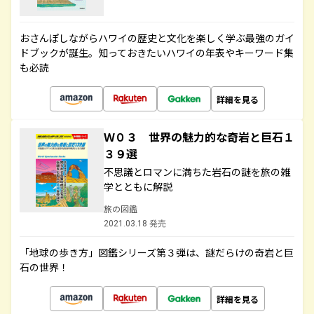
おさんぽしながらハワイの歴史と文化を楽しく学ぶ最強のガイ
ドブックが誕生。知っておきたいハワイの年表やキーワード集
も必読
詳細を見る
Ｗ０３ 世界の魅力的な奇岩と巨石１
３９選
不思議とロマンに満ちた岩石の謎を旅の雑
学とともに解説
旅の図鑑
2021.03.18 発売
「地球の歩き方」図鑑シリーズ第３弾は、謎だらけの奇岩と巨
石の世界！
詳細を見る