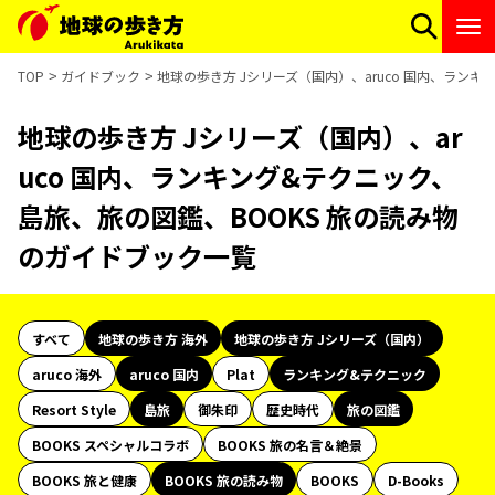
TOP
ガイドブック
地球の歩き方 Jシリーズ（国内）、aruco 国内、ラン
地球の歩き方 Jシリーズ（国内）、ar
uco 国内、ランキング&テクニック、
島旅、旅の図鑑、BOOKS 旅の読み物
のガイドブック一覧
すべて
地球の歩き方 海外
地球の歩き方 Jシリーズ（国内）
aruco 海外
aruco 国内
Plat
ランキング&テクニック
Resort Style
島旅
御朱印
歴史時代
旅の図鑑
BOOKS スペシャルコラボ
BOOKS 旅の名言＆絶景
BOOKS 旅と健康
BOOKS 旅の読み物
BOOKS
D-Books