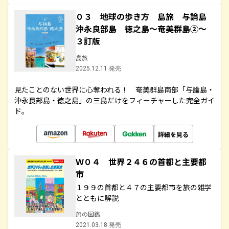
０３ 地球の歩き方 島旅 与論島
沖永良部島 徳之島～奄美群島②～
３訂版
島旅
2025.12.11 発売
見たことのない世界に心奪われる！ 奄美群島南部「与論島・
沖永良部島・徳之島」の三島だけをフィーチャーした完全ガイ
ド。
詳細を見る
Ｗ０４ 世界２４６の首都と主要都
市
１９９の首都と４７の主要都市を旅の雑学
とともに解説
旅の図鑑
2021.03.18 発売