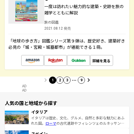
一度は訪れたい魅力的な建築・史跡を旅の
雑学とともに解説
旅の図鑑
2021.08.12 発売
「地球の歩き方」図鑑シリーズ第９弾は、歴史好き、建築好き
必見の「城・宮殿・城塞都市」が堪能できる１冊。
詳細を見る
…
1
2
3
9
AD
AD
人気の国と地域から探す
イタリア
イタリアは歴史、文化、グルメ、自然と多彩な魅力にあふ
れた国。
ローマ
の古代遺跡やフィレンツェのルネッサンス
美術、ヴェネツィアの運河など、歴史あるスポットはもち
スペイン
ろん、トスカーナの美しい田園風景やアマルフィ海岸の絶