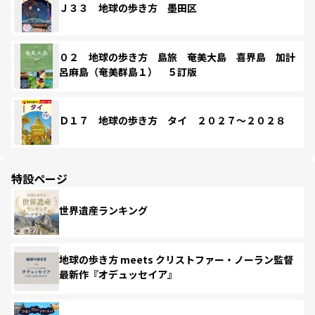
Ｊ３３ 地球の歩き方 墨田区
０２ 地球の歩き方 島旅 奄美大島 喜界島 加計
呂麻島（奄美群島１） ５訂版
Ｄ１７ 地球の歩き方 タイ ２０２７～２０２８
特設ページ
世界遺産ランキング
地球の歩き方 meets クリストファー・ノーラン監督
最新作『オデュッセイア』