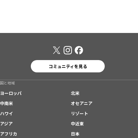
コミュニティを見る
国と地域
ヨーロッパ
北米
中南米
オセアニア
ハワイ
リゾート
アジア
中近東
アフリカ
日本