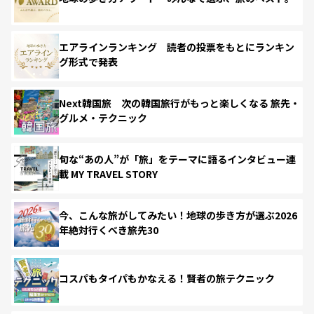
エアラインランキング 読者の投票をもとにランキン
グ形式で発表
Next韓国旅 次の韓国旅行がもっと楽しくなる 旅先・
グルメ・テクニック
旬な“あの人”が「旅」をテーマに語るインタビュー連
載 MY TRAVEL STORY
今、こんな旅がしてみたい！地球の歩き方が選ぶ2026
年絶対行くべき旅先30
コスパもタイパもかなえる！賢者の旅テクニック