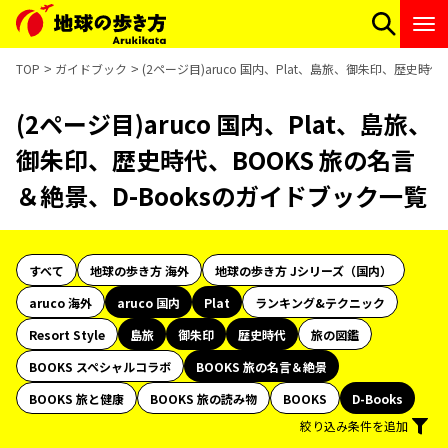
TOP
ガイドブック
(2ページ目)aruco 国内、Plat、島旅、御朱印、歴史時
(2ページ目)aruco 国内、Plat、島旅、
御朱印、歴史時代、BOOKS 旅の名言
＆絶景、D-Booksのガイドブック一覧
すべて
地球の歩き方 海外
地球の歩き方 Jシリーズ（国内）
aruco 海外
aruco 国内
Plat
ランキング&テクニック
Resort Style
島旅
御朱印
歴史時代
旅の図鑑
BOOKS スペシャルコラボ
BOOKS 旅の名言＆絶景
BOOKS 旅と健康
BOOKS 旅の読み物
BOOKS
D-Books
絞り込み条件を追加