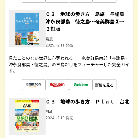
０３ 地球の歩き方 島旅 与論島
沖永良部島 徳之島～奄美群島②～
３訂版
島旅
2025.12.11 発売
見たことのない世界に心奪われる！ 奄美群島南部「与論島・
沖永良部島・徳之島」の三島だけをフィーチャーした完全ガイ
ド。
詳細を見る
０３ 地球の歩き方 Ｐｌａｔ 台北
Plat
2024.12.19 発売