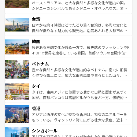
しみながら、その多様性と豊かな歴史を感じることができ
おすすめ。エメラルドグリーンに輝く海をはじめ、豊かな
オーストラリアは、壮大な自然と多様な文化が魅力の国。
るだろう。車でのロードトリップや列車の旅も、アメリカ
文化や歴史が息づいている。「アロハスピリット」と呼ば
シドニーのシンボルであるシドニー・オペラハウス、オー
ならではの贅沢な旅のスタイルだ。 なお、新着のアメリカ
れるおもてなしの心で訪れる人々を迎えてくれるハワイの
ストラリア東海岸北部に広がる大サンゴ礁地帯グレートバ
情報は
コンテンツ一覧
を参照してほしい。
人々、おいしいローカルフードやハワイアンミュージッ
台湾
リアリーフや大陸中央部にそびえるウルル（エアーズロッ
ク、伝統的なフラダンスなど、すべてがハワイの魅力を彩
ク）、タスマニアの美しい原生林やケアンズの熱帯雨林な
日本から約４時間ほどでたどり着く台湾は、多彩な文化と
っている。訪れるたびに新しい発見と感動が待っているハ
ど、見どころがたくさん。また、カフェやワイン、オージ
自然が織りなす魅力的な観光地。活気あふれる大都市の台
ワイを、存分に味わってほしい。 なお、新着のハワイ情報
ービーフなどの食文化も豊かで、美味しいものであふれて
北やノスタルジックな町並みが人気な九份（ジォウフェ
は
コンテンツ一覧
を参照してほしい。
韓国
いる。アクティビティも充実しており、サーフィンやダイ
ン）、静ひつな山岳地帯である台湾東部など、都市の喧騒
ビング、ハイキングなど、アウトドア好きにはたまらな
と山間の静けさが共存しており、訪れる人に新しい発見と
歴史ある王朝文化が残る一方で、最先端のファッションやK
い。オーストラリアの多彩な魅力を存分に味わいつくそ
驚きをもたらしてくれる。また、奥深い台湾の食文化も魅
-POPで世界を席巻している韓国。首都ソウルの宮殿や伝統
う。 なお、新着のオーストラリア情報は
コンテンツ一覧
を
力で、夜市などの屋台グルメから高級料理、ヘルシーで美
家屋が並ぶエリアでは韓国の歴史と文化に浸ることがで
参照してほしい。
ベトナム
容にもいいと評判のスイーツなど、バラエティ豊かな料理
き、地方に足を延ばせば四季折々の自然美を楽しむことが
が味わえる。 なお、新着の台湾情報は
コンテンツ一覧
を参
できる。そして、キムチや焼肉、絶品のストリートフード
豊かな自然と多様な文化が魅力的なベトナム。南北に細長
照してほしい。
まで、さまざまな韓国料理が待っている。夜には、韓国な
く伸びる国土には、広大な田園風景や青々とした山々、世
らではのナイトライフも堪能できる。あたたかいホスピタ
界遺産に登録された壮大な自然景観が点在し、都市部では
タイ
リティに包まれながら、韓国の多彩な魅力を心ゆくまで味
急速な発展と共に伝統が息づく。ハノイの古い町並みやホ
わってみてほしい。 なお、新着の韓国情報は
コンテンツ一
ーチミン市のフランス統治時代の建物も、独特の雰囲気を
タイは、東南アジアに位置する豊かな自然と歴史が息づく
覧
を参照してほしい。
醸し出している。また、バラエティの豊かさとおいしさで
国だ。首都バンコクは高層ビルが立ち並ぶ一方、伝統的な
世界中の食通を魅了してやまないベトナム料理も魅力のひ
寺院や市場がいたるところに点在し、古きよき文化と現代
香港
とつ。フォーやバインミー、ベトナムコーヒーなどは、ぜ
の活気が交差している。北部ではチェンマイなどの山岳地
ひ現地で味わいたい。どの地域を訪れてもあたたかい人々
帯で自然と触れ合い、南部ではプーケットやクラビの美し
アジアと西洋の文化が交わる香港は、特有のエネルギーを
が旅行者を迎えてくれるので、きっと忘れられない旅にな
いビーチでリゾート気分を楽しむことができる。タイ料理
もっている。ヴィクトリア湾に広がる壮大な景色、近未来
るはずだ。 なお、新着のベトナム情報は
コンテンツ一覧
を
は世界的に有名で、屋台から高級レストランまで味覚を刺
的なアートスポット、そして歴史と現代が融合した町並
参照してほしい。
シンガポール
激する。気候は一年中温暖で、どの季節にも異なる楽しみ
み、どこを訪れても感動するはず。観光スポットが密集し
が待っている。親しみやすいタイの人々、仏教を中心とし
ており、効率よく見どころを回れるのも魅力。息をのむよ
アジアの交差点として多文化が融合した独自の魅力を放つ