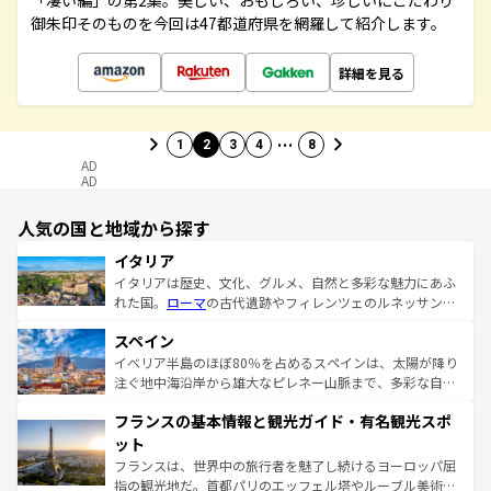
「凄い編」の第2集。美しい、おもしろい、珍しいにこだわり
御朱印そのものを今回は47都道府県を網羅して紹介します。
詳細を見る
…
1
2
3
4
8
AD
AD
人気の国と地域から探す
イタリア
イタリアは歴史、文化、グルメ、自然と多彩な魅力にあふ
れた国。
ローマ
の古代遺跡やフィレンツェのルネッサンス
美術、ヴェネツィアの運河など、歴史あるスポットはもち
スペイン
ろん、トスカーナの美しい田園風景やアマルフィ海岸の絶
景など、自然景観も見逃せない。観光の合間には、本場の
イベリア半島のほぼ80％を占めるスペインは、太陽が降り
ピザやパスタなど、絶品のイタリア料理を堪能することも
注ぐ地中海沿岸から雄大なピレネー山脈まで、多彩な自然
できる。朝目覚めてから夜眠るまで、すべての瞬間を楽し
と文化が詰まったヨーロッパ屈指の旅行先だ。多様な地域
フランスの基本情報と観光ガイド・有名観光スポ
ませてくれるイタリアで、忘れられない旅をしてみよう！
文化が根付くこの国では、情熱的なフラメンコ、熱気あふ
なお、新着のイタリア情報は
コンテンツ一覧
を参照してほ
れる闘牛、そして美味しいタパスが生活の一部となってい
ット
しい。
る。首都マドリードの洗練された雰囲気や、バルセロナの
フランスは、世界中の旅行者を魅了し続けるヨーロッパ屈
アートに溢れた街角から、地方では古代ローマ遺跡や中世
指の観光地だ。首都パリのエッフェル塔やルーブル美術館