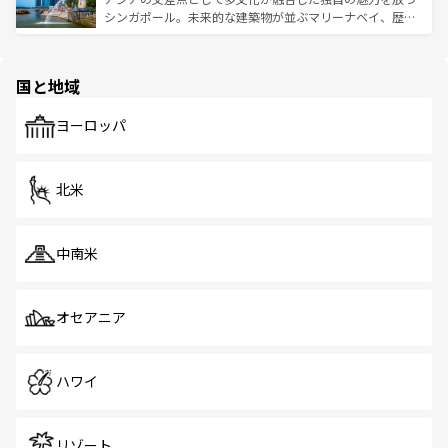
た文化、そして多様な観光資源が、訪れる旅人を魅了し続
うな絶景から文化的な体験まで、香港を存分に楽しみ尽く
シンガポール。未来的な建築物が並ぶマリーナベイ、歴史
ける。 なお、新着のタイ情報は
コンテンツ一覧
を参照して
そう。 なお、新着の香港情報は
コンテンツ一覧
を参照して
と伝統を感じられるエスニックタウン、多数の緑豊かな公
ほしい。
ほしい。
園や自然保護区など、自然が調和した近代的な景観と文化
の多様性あふれるカラフルな町は、どこを歩いても新しい
国と地域
発見がある。さらに、治安のよさや充実した公共交通機関
も、旅行者にとっては魅力的なポイント。グルメも豊富
で、ホーカーズは地元の風情を楽しめる外せないスポット
ヨーロッパ
だ。訪れる人を飽きさせないシンガポールで、多様な魅力
を体感しよう。 なお、新着のシンガポール情報は
コンテン
ツ一覧
を参照してほしい。
北米
中南米
オセアニア
ハワイ
リゾート