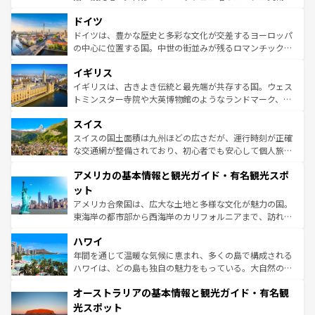
の城塞都市、穏やかなビーチリゾートまで多彩な表情を見
といった象徴的なスポットから、田舎町の古風な美しさま
せる。地方によって風土や気候が異なるスペインはその個
ドイツ
で、幅広い魅力が詰まっている。華麗な宮殿、歴史的な大
性で訪れる人を魅了する。 なお、新着のスペイン情報は
コ
聖堂、美しいビーチ、そして豊かな自然が、訪れる者を心
ドイツは、豊かな歴史と多彩な文化が交差するヨーロッパ
ンテンツ一覧
を参照してほしい。
から魅了する。また、フランスは美食の国としても知ら
の中心に位置する国。中世の街並みが残るロマンチック街
れ、フランス料理はユネスコ無形文化遺産にも登録されて
道から、未来を先取りするようなモダンな都市まで多様な
イギリス
いる。シャンパンの発祥地であるランス、プロヴァンスの
顔を持つこの国は、どこを歩いても飽きることがない。ベ
香り高いラベンダー畑など、多彩な楽しみ方が可能だ。さ
ルリンの文化的活気、バイエルン州のアルプスの絶景、そ
イギリスは、古きよき伝統と最先端が共存する国。ウェス
らに、パリ以外の地域にも魅力が溢れており、どの街角に
してライン川沿いのワイン畑といった風景は必見。ビール
トミンスター寺院や大英博物館のようなランドマーク、歴
も豊かな歴史と文化が息づいている。パリ以外の個性あふ
とソーセージを味わいながら地元の人と過ごす楽しい時間
史ある大学都市、美しい丘陵地帯や牧歌的な風景など、エ
れる地方に足を運ぶとそれぞれで全く異なる文化を体験で
スイス
は、お酒好きな人にはぜひ体験してほしい。 なお、新着の
リアごとに異なる魅力がある。また、優雅なアフタヌーン
きるだろう。 なお、新着のフランス情報は
コンテンツ一覧
ドイツ情報は
コンテンツ一覧
を参照してほしい。
ティー、ビール好きにはたまらない英国パブ、サッカー観
スイスの国土面積は九州ほどの広さだが、運行時刻が正確
を参照してほしい。
戦など、本場だからこそできる体験も豊富。イギリスを旅
な交通網が整備されており、初心者でも安心して個人旅行
して楽しみつくそう。 なお、新着のイギリス情報は
コンテ
を楽しめる。日本同様に時刻表どおりの旅が可能だ。中世
アメリカの基本情報と観光ガイド・有名観光スポ
ンツ一覧
を参照してほしい。
の建物がそのまま残る町や、スイスならではのユニークな
博物館もあり、アルプス観光だけでなく町歩きも満喫する
ット
ことができる。国民の所得が高いため物価も高いが、旅行
アメリカ合衆国は、広大な土地と多様な文化が魅力の国。
者向けの交通パス提供のサービスもあり、うまく活用すれ
東海岸の都市部から西海岸のカリフォルニアまで、訪れる
ば市内交通費無料で観光を楽しむこともできる。 なお、新
場所ごとに異なる風景と体験が待っている。ニューヨーク
着のスイス情報は
コンテンツ一覧
を参照してほしい。
ハワイ
のような巨大都市は、観光、ショッピング、エンターテイ
ンメントが詰まった刺激的なスポットだ。一方、アメリカ
年間を通じて温暖な気候に恵まれ、多くの島で構成される
西部には大自然が広がり、グランドキャニオンやイエロー
ハワイは、どの島も独自の魅力をもっている。大自然の神
ストーン国立公園といった絶景が堪能できる。さらに、南
秘を感じたいなら、火山が生み出した壮大な景観を誇るハ
オーストラリアの基本情報と観光ガイド・有名観
部のニューオーリンズでは、音楽と美食が融合した独特の
ワイ島は見逃せない。また、定番の観光地といえばオアフ
文化が魅力。旅行者はアメリカの各地域で異なる魅力を楽
島だが、静かな自然を求めるならマウイ島やカウアイ島が
光スポット