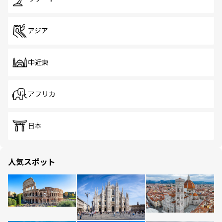
アジア
中近東
アフリカ
日本
人気スポット