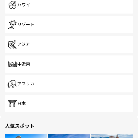
ハワイ
リゾート
アジア
中近東
アフリカ
日本
人気スポット