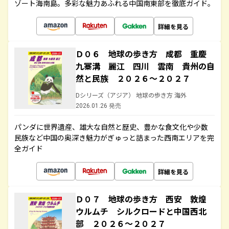
ゾート海南島。多彩な魅力あふれる中国南東部を徹底ガイド。
詳細を見る
Ｄ０６ 地球の歩き方 成都 重慶
九寨溝 麗江 四川 雲南 貴州の自
然と民族 ２０２６～２０２７
Dシリーズ（アジア） 地球の歩き方 海外
2026.01.26 発売
パンダに世界遺産、雄大な自然と歴史、豊かな食文化や少数
民族など中国の奥深き魅力がぎゅっと詰まった西南エリアを完
全ガイド
詳細を見る
Ｄ０７ 地球の歩き方 西安 敦煌
ウルムチ シルクロードと中国西北
部 ２０２６～２０２７