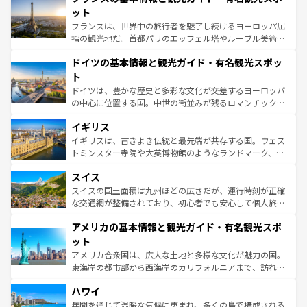
なお、新着のイタリア情報は
コンテンツ一覧
を参照してほ
れる闘牛、そして美味しいタパスが生活の一部となってい
ット
しい。
る。首都マドリードの洗練された雰囲気や、バルセロナの
フランスは、世界中の旅行者を魅了し続けるヨーロッパ屈
アートに溢れた街角から、地方では古代ローマ遺跡や中世
指の観光地だ。首都パリのエッフェル塔やルーブル美術館
の城塞都市、穏やかなビーチリゾートまで多彩な表情を見
といった象徴的なスポットから、田舎町の古風な美しさま
せる。地方によって風土や気候が異なるスペインはその個
ドイツの基本情報と観光ガイド・有名観光スポッ
で、幅広い魅力が詰まっている。華麗な宮殿、歴史的な大
性で訪れる人を魅了する。 なお、新着のスペイン情報は
コ
聖堂、美しいビーチ、そして豊かな自然が、訪れる者を心
ト
ンテンツ一覧
を参照してほしい。
から魅了する。また、フランスは美食の国としても知ら
ドイツは、豊かな歴史と多彩な文化が交差するヨーロッパ
れ、フランス料理はユネスコ無形文化遺産にも登録されて
の中心に位置する国。中世の街並みが残るロマンチック街
いる。シャンパンの発祥地であるランス、プロヴァンスの
道から、未来を先取りするようなモダンな都市まで多様な
香り高いラベンダー畑など、多彩な楽しみ方が可能だ。さ
イギリス
顔を持つこの国は、どこを歩いても飽きることがない。ベ
らに、パリ以外の地域にも魅力が溢れており、どの街角に
ルリンの文化的活気、バイエルン州のアルプスの絶景、そ
イギリスは、古きよき伝統と最先端が共存する国。ウェス
も豊かな歴史と文化が息づいている。パリ以外の個性あふ
してライン川沿いのワイン畑といった風景は必見。ビール
トミンスター寺院や大英博物館のようなランドマーク、歴
れる地方に足を運ぶとそれぞれで全く異なる文化を体験で
とソーセージを味わいながら地元の人と過ごす楽しい時間
史ある大学都市、美しい丘陵地帯や牧歌的な風景など、エ
きるだろう。 なお、新着のフランス情報は
コンテンツ一覧
スイス
は、お酒好きな人にはぜひ体験してほしい。 なお、新着の
リアごとに異なる魅力がある。また、優雅なアフタヌーン
を参照してほしい。
ドイツ情報は
コンテンツ一覧
を参照してほしい。
ティー、ビール好きにはたまらない英国パブ、サッカー観
スイスの国土面積は九州ほどの広さだが、運行時刻が正確
戦など、本場だからこそできる体験も豊富。イギリスを旅
な交通網が整備されており、初心者でも安心して個人旅行
して楽しみつくそう。 なお、新着のイギリス情報は
コンテ
を楽しめる。日本同様に時刻表どおりの旅が可能だ。中世
アメリカの基本情報と観光ガイド・有名観光スポ
ンツ一覧
を参照してほしい。
の建物がそのまま残る町や、スイスならではのユニークな
博物館もあり、アルプス観光だけでなく町歩きも満喫する
ット
ことができる。国民の所得が高いため物価も高いが、旅行
アメリカ合衆国は、広大な土地と多様な文化が魅力の国。
者向けの交通パス提供のサービスもあり、うまく活用すれ
東海岸の都市部から西海岸のカリフォルニアまで、訪れる
ば市内交通費無料で観光を楽しむこともできる。 なお、新
場所ごとに異なる風景と体験が待っている。ニューヨーク
着のスイス情報は
コンテンツ一覧
を参照してほしい。
ハワイ
のような巨大都市は、観光、ショッピング、エンターテイ
ンメントが詰まった刺激的なスポットだ。一方、アメリカ
年間を通じて温暖な気候に恵まれ、多くの島で構成される