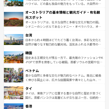
西部には大自然が広がり、グランドキャニオンやイエロー
ハワイは、どの島も独自の魅力をもっている。大自然の神
ストーン国立公園といった絶景が堪能できる。さらに、南
秘を感じたいなら、火山が生み出した壮大な景観を誇るハ
オーストラリアの基本情報と観光ガイド・有名観
部のニューオーリンズでは、音楽と美食が融合した独特の
ワイ島は見逃せない。また、定番の観光地といえばオアフ
文化が魅力。旅行者はアメリカの各地域で異なる魅力を楽
島だが、静かな自然を求めるならマウイ島やカウアイ島が
光スポット
しみながら、その多様性と豊かな歴史を感じることができ
おすすめ。エメラルドグリーンに輝く海をはじめ、豊かな
オーストラリアは、壮大な自然と多様な文化が魅力の国。
るだろう。車でのロードトリップや列車の旅も、アメリカ
文化や歴史が息づいている。「アロハスピリット」と呼ば
シドニーのシンボルであるシドニー・オペラハウス、オー
ならではの贅沢な旅のスタイルだ。 なお、新着のアメリカ
れるおもてなしの心で訪れる人々を迎えてくれるハワイの
ストラリア東海岸北部に広がる大サンゴ礁地帯グレートバ
情報は
コンテンツ一覧
を参照してほしい。
人々、おいしいローカルフードやハワイアンミュージッ
台湾
リアリーフや大陸中央部にそびえるウルル（エアーズロッ
ク、伝統的なフラダンスなど、すべてがハワイの魅力を彩
ク）、タスマニアの美しい原生林やケアンズの熱帯雨林な
日本から約４時間ほどでたどり着く台湾は、多彩な文化と
っている。訪れるたびに新しい発見と感動が待っているハ
ど、見どころがたくさん。また、カフェやワイン、オージ
自然が織りなす魅力的な観光地。活気あふれる大都市の台
ワイを、存分に味わってほしい。 なお、新着のハワイ情報
ービーフなどの食文化も豊かで、美味しいものであふれて
北やノスタルジックな町並みが人気な九份（ジォウフェ
は
コンテンツ一覧
を参照してほしい。
韓国
いる。アクティビティも充実しており、サーフィンやダイ
ン）、静ひつな山岳地帯である台湾東部など、都市の喧騒
ビング、ハイキングなど、アウトドア好きにはたまらな
と山間の静けさが共存しており、訪れる人に新しい発見と
歴史ある王朝文化が残る一方で、最先端のファッションやK
い。オーストラリアの多彩な魅力を存分に味わいつくそ
驚きをもたらしてくれる。また、奥深い台湾の食文化も魅
-POPで世界を席巻している韓国。首都ソウルの宮殿や伝統
う。 なお、新着のオーストラリア情報は
コンテンツ一覧
を
力で、夜市などの屋台グルメから高級料理、ヘルシーで美
家屋が並ぶエリアでは韓国の歴史と文化に浸ることがで
参照してほしい。
ベトナム
容にもいいと評判のスイーツなど、バラエティ豊かな料理
き、地方に足を延ばせば四季折々の自然美を楽しむことが
が味わえる。 なお、新着の台湾情報は
コンテンツ一覧
を参
できる。そして、キムチや焼肉、絶品のストリートフード
豊かな自然と多様な文化が魅力的なベトナム。南北に細長
照してほしい。
まで、さまざまな韓国料理が待っている。夜には、韓国な
く伸びる国土には、広大な田園風景や青々とした山々、世
らではのナイトライフも堪能できる。あたたかいホスピタ
界遺産に登録された壮大な自然景観が点在し、都市部では
タイ
リティに包まれながら、韓国の多彩な魅力を心ゆくまで味
急速な発展と共に伝統が息づく。ハノイの古い町並みやホ
わってみてほしい。 なお、新着の韓国情報は
コンテンツ一
ーチミン市のフランス統治時代の建物も、独特の雰囲気を
タイは、東南アジアに位置する豊かな自然と歴史が息づく
覧
を参照してほしい。
醸し出している。また、バラエティの豊かさとおいしさで
国だ。首都バンコクは高層ビルが立ち並ぶ一方、伝統的な
世界中の食通を魅了してやまないベトナム料理も魅力のひ
寺院や市場がいたるところに点在し、古きよき文化と現代
香港
とつ。フォーやバインミー、ベトナムコーヒーなどは、ぜ
の活気が交差している。北部ではチェンマイなどの山岳地