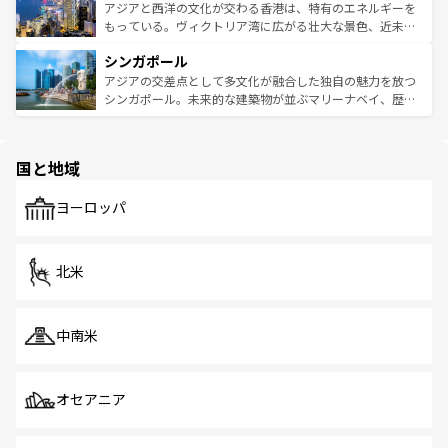
ひ現地で味わいたい。どの地域を訪れてもあたたかい人々
帯で自然と触れ合い、南部ではプーケットやクラビの美し
アジアと西洋の文化が交わる香港は、特有のエネルギーを
が旅行者を迎えてくれるので、きっと忘れられない旅にな
いビーチでリゾート気分を楽しむことができる。タイ料理
もっている。ヴィクトリア湾に広がる壮大な景色、近未来
るはずだ。 なお、新着のベトナム情報は
コンテンツ一覧
を
は世界的に有名で、屋台から高級レストランまで味覚を刺
的なアートスポット、そして歴史と現代が融合した町並
参照してほしい。
シンガポール
激する。気候は一年中温暖で、どの季節にも異なる楽しみ
み、どこを訪れても感動するはず。観光スポットが密集し
が待っている。親しみやすいタイの人々、仏教を中心とし
ており、効率よく見どころを回れるのも魅力。息をのむよ
アジアの交差点として多文化が融合した独自の魅力を放つ
た文化、そして多様な観光資源が、訪れる旅人を魅了し続
うな絶景から文化的な体験まで、香港を存分に楽しみ尽く
シンガポール。未来的な建築物が並ぶマリーナベイ、歴史
ける。 なお、新着のタイ情報は
コンテンツ一覧
を参照して
そう。 なお、新着の香港情報は
コンテンツ一覧
を参照して
と伝統を感じられるエスニックタウン、多数の緑豊かな公
ほしい。
ほしい。
園や自然保護区など、自然が調和した近代的な景観と文化
の多様性あふれるカラフルな町は、どこを歩いても新しい
国と地域
発見がある。さらに、治安のよさや充実した公共交通機関
も、旅行者にとっては魅力的なポイント。グルメも豊富
で、ホーカーズは地元の風情を楽しめる外せないスポット
ヨーロッパ
だ。訪れる人を飽きさせないシンガポールで、多様な魅力
を体感しよう。 なお、新着のシンガポール情報は
コンテン
ツ一覧
を参照してほしい。
北米
中南米
オセアニア