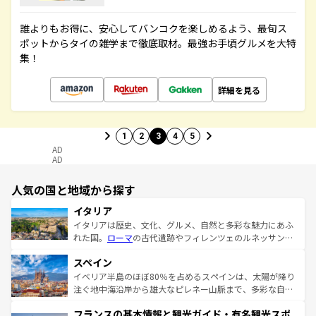
誰よりもお得に、安心してバンコクを楽しめるよう、最旬ス
ポットからタイの雑学まで徹底取材。最強お手頃グルメを大特
集！
詳細を見る
1
2
3
4
5
AD
AD
人気の国と地域から探す
イタリア
イタリアは歴史、文化、グルメ、自然と多彩な魅力にあふ
れた国。
ローマ
の古代遺跡やフィレンツェのルネッサンス
美術、ヴェネツィアの運河など、歴史あるスポットはもち
スペイン
ろん、トスカーナの美しい田園風景やアマルフィ海岸の絶
景など、自然景観も見逃せない。観光の合間には、本場の
イベリア半島のほぼ80％を占めるスペインは、太陽が降り
ピザやパスタなど、絶品のイタリア料理を堪能することも
注ぐ地中海沿岸から雄大なピレネー山脈まで、多彩な自然
できる。朝目覚めてから夜眠るまで、すべての瞬間を楽し
と文化が詰まったヨーロッパ屈指の旅行先だ。多様な地域
フランスの基本情報と観光ガイド・有名観光スポ
ませてくれるイタリアで、忘れられない旅をしてみよう！
文化が根付くこの国では、情熱的なフラメンコ、熱気あふ