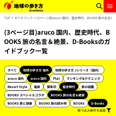
TOP
ガイドブック
(3ページ目)aruco 国内、歴史時代、BOOKS 旅の名言
(3ページ目)aruco 国内、歴史時代、B
OOKS 旅の名言＆絶景、D-Booksのガ
イドブック一覧
すべて
地球の歩き方 海外
地球の歩き方 Jシリーズ（国内）
aruco 海外
aruco 国内
Plat
ランキング&テクニック
Resort Style
島旅
御朱印
歴史時代
旅の図鑑
BOOKS スペシャルコラボ
BOOKS 旅の名言＆絶景
BOOKS 旅と健康
BOOKS 旅の読み物
BOOKS
D-Books
絞り込み条件を追加