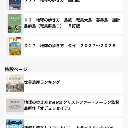
０２ 地球の歩き方 島旅 奄美大島 喜界島 加計
呂麻島（奄美群島１） ５訂版
Ｄ１７ 地球の歩き方 タイ ２０２７～２０２８
特設ページ
世界遺産ランキング
地球の歩き方 meets クリストファー・ノーラン監督
最新作『オデュッセイア』
準備も滞在もスマートに！ トラベルハック2026