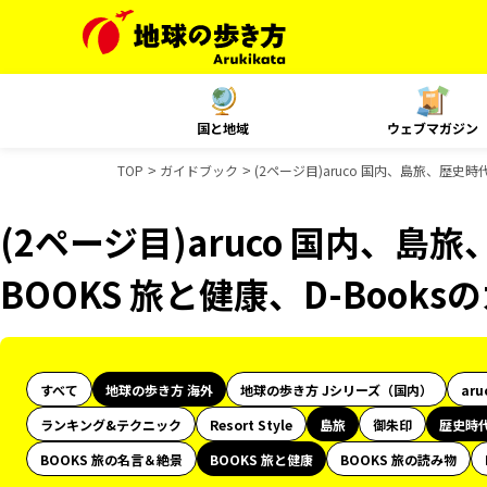
国と地域
ウェブマガジン
TOP
ガイドブック
(2ページ目)aruco 国内、島旅、歴史
(2ページ目)aruco 国内、
BOOKS 旅と健康、D-Book
すべて
地球の歩き方 海外
地球の歩き方 Jシリーズ（国内）
aru
ランキング&テクニック
Resort Style
島旅
御朱印
歴史時
BOOKS 旅の名言＆絶景
BOOKS 旅と健康
BOOKS 旅の読み物