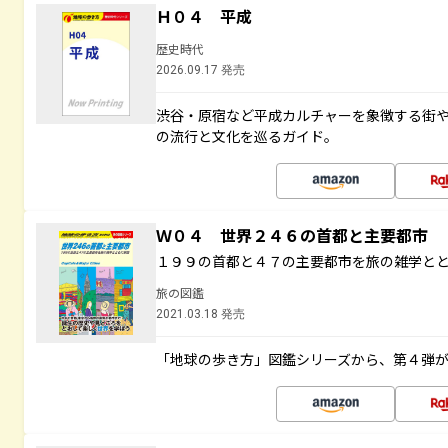
Ｈ０４ 平成
歴史時代
2026.09.17 発売
渋谷・原宿など平成カルチャーを象徴する街
の流行と文化を巡るガイド。
Ｗ０４ 世界２４６の首都と主要都市
１９９の首都と４７の主要都市を旅の雑学と
旅の図鑑
2021.03.18 発売
「地球の歩き方」図鑑シリーズから、第４弾