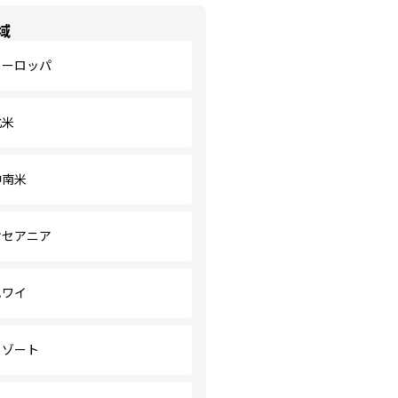
域
ヨーロッパ
北米
中南米
オセアニア
ハワイ
リゾート