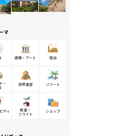
ーマ
食
建築・アート
宿泊
ト・
世界遺産
リゾート
戦
鉄道・
ビティ
ショップ
フライト