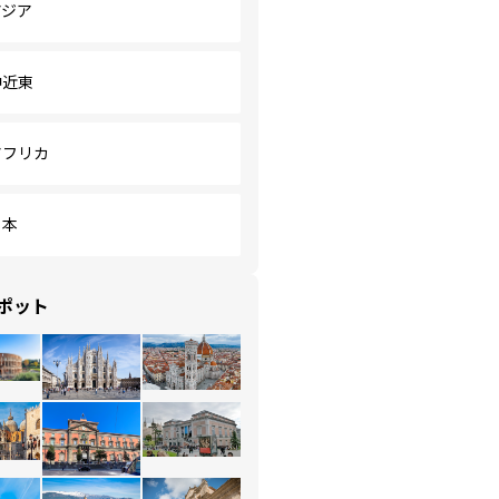
アジア
中近東
アフリカ
日本
ポット