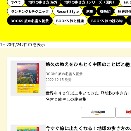
すべて
地球の歩き方 海外
地球の歩き方 Jシリーズ（国内）
aru
ランキング&テクニック
Resort Style
島旅
御朱印
歴史時
BOOKS 旅の名言＆絶景
BOOKS 旅と健康
BOOKS 旅の読み物
1〜20件/242件中 を表示
悠久の教えをひもとく中国のことばと絶
BOOKS 旅の名言＆絶景
2022.12.15 発売
世界を４０年以上歩いてきた「地球の歩き方
名言と癒やしの絶景集
今すぐ旅に出たくなる！地球の歩き方の