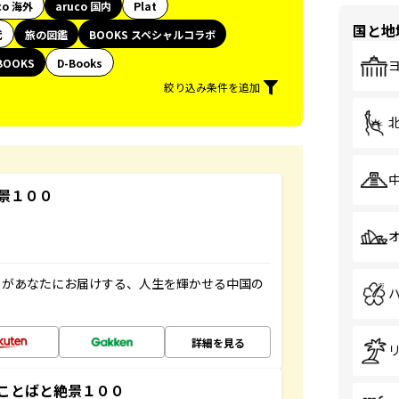
co 海外
aruco 国内
Plat
国と地
代
旅の図鑑
BOOKS スペシャルコラボ
BOOKS
D-Books
絞り込み条件を追加
景１００
」があなたにお届けする、人生を輝かせる中国の
詳細を見る
ことばと絶景１００