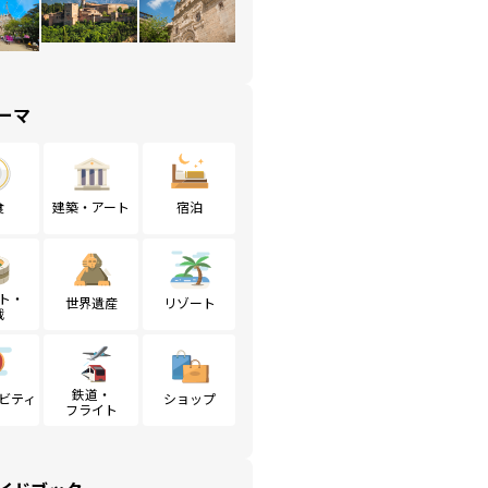
ーマ
食
建築・アート
宿泊
ト・
世界遺産
リゾート
戦
鉄道・
ビティ
ショップ
フライト