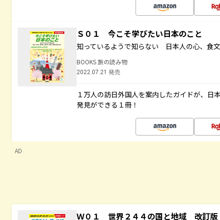
Ｓ０１ 今こそ学びたい日本のこと
知っているようで知らない 日本人の心、食
BOOKS 旅の読み物
2022.07.21 発売
１万人の訪日外国人を案内したガイドが、日
発見ができる１冊！
AD
Ｗ０１ 世界２４４の国と地域 改訂版