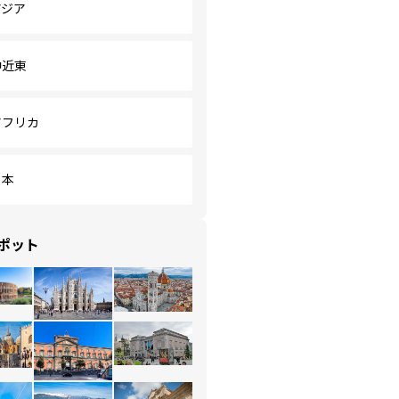
アジア
中近東
アフリカ
日本
ポット