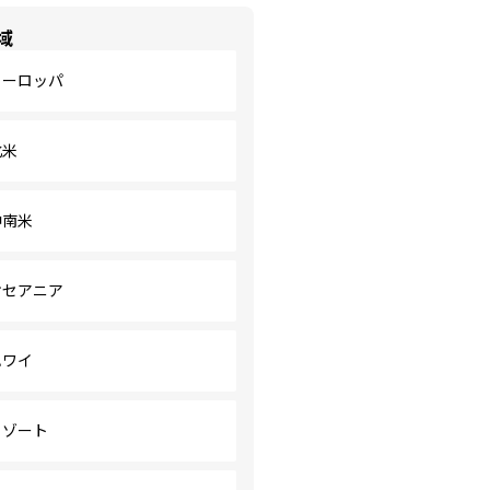
域
ヨーロッパ
北米
中南米
オセアニア
ハワイ
リゾート