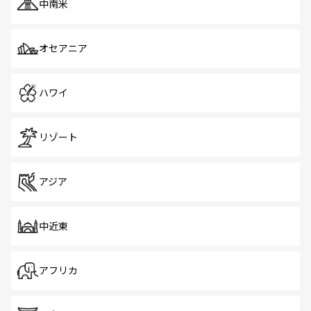
中南米
オセアニア
ハワイ
リゾート
アジア
中近東
アフリカ