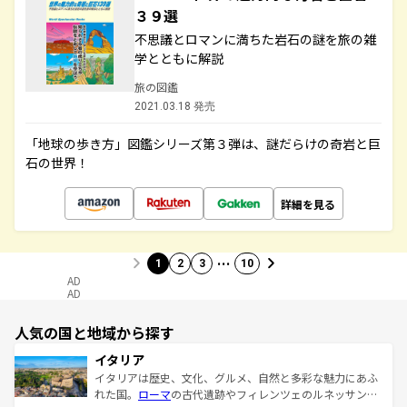
３９選
不思議とロマンに満ちた岩石の謎を旅の雑
学とともに解説
旅の図鑑
2021.03.18 発売
「地球の歩き方」図鑑シリーズ第３弾は、謎だらけの奇岩と巨
石の世界！
詳細を見る
…
1
2
3
10
AD
AD
人気の国と地域から探す
イタリア
イタリアは歴史、文化、グルメ、自然と多彩な魅力にあふ
れた国。
ローマ
の古代遺跡やフィレンツェのルネッサンス