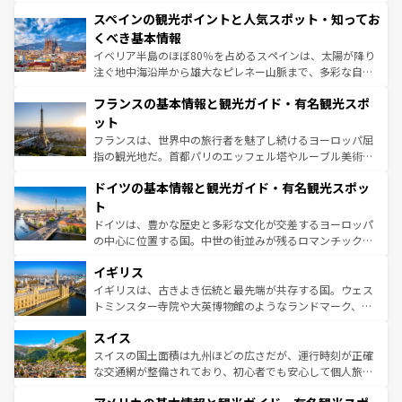
美術、ヴェネツィアの運河など、歴史あるスポットはもち
スペインの観光ポイントと人気スポット・知ってお
ろん、トスカーナの美しい田園風景やアマルフィ海岸の絶
景など、自然景観も見逃せない。観光の合間には、本場の
くべき基本情報
ピザやパスタなど、絶品のイタリア料理を堪能することも
イベリア半島のほぼ80％を占めるスペインは、太陽が降り
できる。朝目覚めてから夜眠るまで、すべての瞬間を楽し
注ぐ地中海沿岸から雄大なピレネー山脈まで、多彩な自然
ませてくれるイタリアで、忘れられない旅をしてみよう！
と文化が詰まったヨーロッパ屈指の旅行先だ。多様な地域
なお、新着のイタリア情報は
コンテンツ一覧
を参照してほ
フランスの基本情報と観光ガイド・有名観光スポ
文化が根付くこの国では、情熱的なフラメンコ、熱気あふ
しい。
れる闘牛、そして美味しいタパスが生活の一部となってい
ット
る。首都マドリードの洗練された雰囲気や、バルセロナの
フランスは、世界中の旅行者を魅了し続けるヨーロッパ屈
アートに溢れた街角から、地方では古代ローマ遺跡や中世
指の観光地だ。首都パリのエッフェル塔やルーブル美術館
の城塞都市、穏やかなビーチリゾートまで多彩な表情を見
といった象徴的なスポットから、田舎町の古風な美しさま
せる。地方によって風土や気候が異なるスペインはその個
ドイツの基本情報と観光ガイド・有名観光スポッ
で、幅広い魅力が詰まっている。華麗な宮殿、歴史的な大
性で訪れる人を魅了する。 なお、新着のスペイン情報は
コ
聖堂、美しいビーチ、そして豊かな自然が、訪れる者を心
ト
ンテンツ一覧
を参照してほしい。
から魅了する。また、フランスは美食の国としても知ら
ドイツは、豊かな歴史と多彩な文化が交差するヨーロッパ
れ、フランス料理はユネスコ無形文化遺産にも登録されて
の中心に位置する国。中世の街並みが残るロマンチック街
いる。シャンパンの発祥地であるランス、プロヴァンスの
道から、未来を先取りするようなモダンな都市まで多様な
香り高いラベンダー畑など、多彩な楽しみ方が可能だ。さ
イギリス
顔を持つこの国は、どこを歩いても飽きることがない。ベ
らに、パリ以外の地域にも魅力が溢れており、どの街角に
ルリンの文化的活気、バイエルン州のアルプスの絶景、そ
イギリスは、古きよき伝統と最先端が共存する国。ウェス
も豊かな歴史と文化が息づいている。パリ以外の個性あふ
してライン川沿いのワイン畑といった風景は必見。ビール
トミンスター寺院や大英博物館のようなランドマーク、歴
れる地方に足を運ぶとそれぞれで全く異なる文化を体験で
とソーセージを味わいながら地元の人と過ごす楽しい時間
史ある大学都市、美しい丘陵地帯や牧歌的な風景など、エ
きるだろう。 なお、新着のフランス情報は
コンテンツ一覧
スイス
は、お酒好きな人にはぜひ体験してほしい。 なお、新着の
リアごとに異なる魅力がある。また、優雅なアフタヌーン
を参照してほしい。
ドイツ情報は
コンテンツ一覧
を参照してほしい。
ティー、ビール好きにはたまらない英国パブ、サッカー観
スイスの国土面積は九州ほどの広さだが、運行時刻が正確
戦など、本場だからこそできる体験も豊富。イギリスを旅
な交通網が整備されており、初心者でも安心して個人旅行
して楽しみつくそう。 なお、新着のイギリス情報は
コンテ
を楽しめる。日本同様に時刻表どおりの旅が可能だ。中世