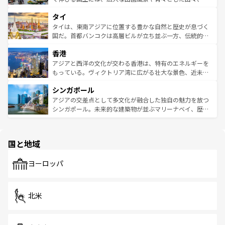
らではのナイトライフも堪能できる。あたたかいホスピタ
界遺産に登録された壮大な自然景観が点在し、都市部では
タイ
リティに包まれながら、韓国の多彩な魅力を心ゆくまで味
急速な発展と共に伝統が息づく。ハノイの古い町並みやホ
わってみてほしい。 なお、新着の韓国情報は
コンテンツ一
ーチミン市のフランス統治時代の建物も、独特の雰囲気を
タイは、東南アジアに位置する豊かな自然と歴史が息づく
覧
を参照してほしい。
醸し出している。また、バラエティの豊かさとおいしさで
国だ。首都バンコクは高層ビルが立ち並ぶ一方、伝統的な
世界中の食通を魅了してやまないベトナム料理も魅力のひ
寺院や市場がいたるところに点在し、古きよき文化と現代
香港
とつ。フォーやバインミー、ベトナムコーヒーなどは、ぜ
の活気が交差している。北部ではチェンマイなどの山岳地
ひ現地で味わいたい。どの地域を訪れてもあたたかい人々
帯で自然と触れ合い、南部ではプーケットやクラビの美し
アジアと西洋の文化が交わる香港は、特有のエネルギーを
が旅行者を迎えてくれるので、きっと忘れられない旅にな
いビーチでリゾート気分を楽しむことができる。タイ料理
もっている。ヴィクトリア湾に広がる壮大な景色、近未来
るはずだ。 なお、新着のベトナム情報は
コンテンツ一覧
を
は世界的に有名で、屋台から高級レストランまで味覚を刺
的なアートスポット、そして歴史と現代が融合した町並
参照してほしい。
シンガポール
激する。気候は一年中温暖で、どの季節にも異なる楽しみ
み、どこを訪れても感動するはず。観光スポットが密集し
が待っている。親しみやすいタイの人々、仏教を中心とし
ており、効率よく見どころを回れるのも魅力。息をのむよ
アジアの交差点として多文化が融合した独自の魅力を放つ
た文化、そして多様な観光資源が、訪れる旅人を魅了し続
うな絶景から文化的な体験まで、香港を存分に楽しみ尽く
シンガポール。未来的な建築物が並ぶマリーナベイ、歴史
ける。 なお、新着のタイ情報は
コンテンツ一覧
を参照して
そう。 なお、新着の香港情報は
コンテンツ一覧
を参照して
と伝統を感じられるエスニックタウン、多数の緑豊かな公
ほしい。
ほしい。
園や自然保護区など、自然が調和した近代的な景観と文化
の多様性あふれるカラフルな町は、どこを歩いても新しい
国と地域
発見がある。さらに、治安のよさや充実した公共交通機関
も、旅行者にとっては魅力的なポイント。グルメも豊富
で、ホーカーズは地元の風情を楽しめる外せないスポット
ヨーロッパ
だ。訪れる人を飽きさせないシンガポールで、多様な魅力
を体感しよう。 なお、新着のシンガポール情報は
コンテン
ツ一覧
を参照してほしい。
北米