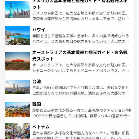
アメリカの基本情報と観光ガイド・有名観光スポ
ンツ一覧
を参照してほしい。
の建物がそのまま残る町や、スイスならではのユニークな
博物館もあり、アルプス観光だけでなく町歩きも満喫する
ット
ことができる。国民の所得が高いため物価も高いが、旅行
アメリカ合衆国は、広大な土地と多様な文化が魅力の国。
者向けの交通パス提供のサービスもあり、うまく活用すれ
東海岸の都市部から西海岸のカリフォルニアまで、訪れる
ば市内交通費無料で観光を楽しむこともできる。 なお、新
場所ごとに異なる風景と体験が待っている。ニューヨーク
着のスイス情報は
コンテンツ一覧
を参照してほしい。
ハワイ
のような巨大都市は、観光、ショッピング、エンターテイ
ンメントが詰まった刺激的なスポットだ。一方、アメリカ
年間を通じて温暖な気候に恵まれ、多くの島で構成される
西部には大自然が広がり、グランドキャニオンやイエロー
ハワイは、どの島も独自の魅力をもっている。大自然の神
ストーン国立公園といった絶景が堪能できる。さらに、南
秘を感じたいなら、火山が生み出した壮大な景観を誇るハ
オーストラリアの基本情報と観光ガイド・有名観
部のニューオーリンズでは、音楽と美食が融合した独特の
ワイ島は見逃せない。また、定番の観光地といえばオアフ
文化が魅力。旅行者はアメリカの各地域で異なる魅力を楽
島だが、静かな自然を求めるならマウイ島やカウアイ島が
光スポット
しみながら、その多様性と豊かな歴史を感じることができ
おすすめ。エメラルドグリーンに輝く海をはじめ、豊かな
オーストラリアは、壮大な自然と多様な文化が魅力の国。
るだろう。車でのロードトリップや列車の旅も、アメリカ
文化や歴史が息づいている。「アロハスピリット」と呼ば
シドニーのシンボルであるシドニー・オペラハウス、オー
ならではの贅沢な旅のスタイルだ。 なお、新着のアメリカ
れるおもてなしの心で訪れる人々を迎えてくれるハワイの
ストラリア東海岸北部に広がる大サンゴ礁地帯グレートバ
情報は
コンテンツ一覧
を参照してほしい。
人々、おいしいローカルフードやハワイアンミュージッ
台湾
リアリーフや大陸中央部にそびえるウルル（エアーズロッ
ク、伝統的なフラダンスなど、すべてがハワイの魅力を彩
ク）、タスマニアの美しい原生林やケアンズの熱帯雨林な
日本から約４時間ほどでたどり着く台湾は、多彩な文化と
っている。訪れるたびに新しい発見と感動が待っているハ
ど、見どころがたくさん。また、カフェやワイン、オージ
自然が織りなす魅力的な観光地。活気あふれる大都市の台
ワイを、存分に味わってほしい。 なお、新着のハワイ情報
ービーフなどの食文化も豊かで、美味しいものであふれて
北やノスタルジックな町並みが人気な九份（ジォウフェ
は
コンテンツ一覧
を参照してほしい。
韓国
いる。アクティビティも充実しており、サーフィンやダイ
ン）、静ひつな山岳地帯である台湾東部など、都市の喧騒
ビング、ハイキングなど、アウトドア好きにはたまらな
と山間の静けさが共存しており、訪れる人に新しい発見と
歴史ある王朝文化が残る一方で、最先端のファッションやK
い。オーストラリアの多彩な魅力を存分に味わいつくそ
驚きをもたらしてくれる。また、奥深い台湾の食文化も魅
-POPで世界を席巻している韓国。首都ソウルの宮殿や伝統
う。 なお、新着のオーストラリア情報は
コンテンツ一覧
を
力で、夜市などの屋台グルメから高級料理、ヘルシーで美
家屋が並ぶエリアでは韓国の歴史と文化に浸ることがで
参照してほしい。
ベトナム
容にもいいと評判のスイーツなど、バラエティ豊かな料理
き、地方に足を延ばせば四季折々の自然美を楽しむことが
が味わえる。 なお、新着の台湾情報は
コンテンツ一覧
を参
できる。そして、キムチや焼肉、絶品のストリートフード
豊かな自然と多様な文化が魅力的なベトナム。南北に細長
照してほしい。
まで、さまざまな韓国料理が待っている。夜には、韓国な
く伸びる国土には、広大な田園風景や青々とした山々、世