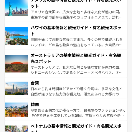
博物館もあり、アルプス観光だけでなく町歩きも満喫する
ット
ことができる。国民の所得が高いため物価も高いが、旅行
アメリカ合衆国は、広大な土地と多様な文化が魅力の国。
者向けの交通パス提供のサービスもあり、うまく活用すれ
東海岸の都市部から西海岸のカリフォルニアまで、訪れる
ば市内交通費無料で観光を楽しむこともできる。 なお、新
場所ごとに異なる風景と体験が待っている。ニューヨーク
着のスイス情報は
コンテンツ一覧
を参照してほしい。
ハワイの基本情報と観光ガイド・有名観光スポッ
のような巨大都市は、観光、ショッピング、エンターテイ
ンメントが詰まった刺激的なスポットだ。一方、アメリカ
ト
西部には大自然が広がり、グランドキャニオンやイエロー
年間を通じて温暖な気候に恵まれ、多くの島で構成される
ストーン国立公園といった絶景が堪能できる。さらに、南
ハワイは、どの島も独自の魅力をもっている。大自然の神
部のニューオーリンズでは、音楽と美食が融合した独特の
秘を感じたいなら、火山が生み出した壮大な景観を誇るハ
文化が魅力。旅行者はアメリカの各地域で異なる魅力を楽
オーストラリアの基本情報と観光ガイド・有名観
ワイ島は見逃せない。また、定番の観光地といえばオアフ
しみながら、その多様性と豊かな歴史を感じることができ
島だが、静かな自然を求めるならマウイ島やカウアイ島が
光スポット
るだろう。車でのロードトリップや列車の旅も、アメリカ
おすすめ。エメラルドグリーンに輝く海をはじめ、豊かな
オーストラリアは、壮大な自然と多様な文化が魅力の国。
ならではの贅沢な旅のスタイルだ。 なお、新着のアメリカ
文化や歴史が息づいている。「アロハスピリット」と呼ば
シドニーのシンボルであるシドニー・オペラハウス、オー
情報は
コンテンツ一覧
を参照してほしい。
れるおもてなしの心で訪れる人々を迎えてくれるハワイの
ストラリア東海岸北部に広がる大サンゴ礁地帯グレートバ
人々、おいしいローカルフードやハワイアンミュージッ
台湾
リアリーフや大陸中央部にそびえるウルル（エアーズロッ
ク、伝統的なフラダンスなど、すべてがハワイの魅力を彩
ク）、タスマニアの美しい原生林やケアンズの熱帯雨林な
日本から約４時間ほどでたどり着く台湾は、多彩な文化と
っている。訪れるたびに新しい発見と感動が待っているハ
ど、見どころがたくさん。また、カフェやワイン、オージ
自然が織りなす魅力的な観光地。活気あふれる大都市の台
ワイを、存分に味わってほしい。 なお、新着のハワイ情報
ービーフなどの食文化も豊かで、美味しいものであふれて
北やノスタルジックな町並みが人気な九份（ジォウフェ
は
コンテンツ一覧
を参照してほしい。
韓国
いる。アクティビティも充実しており、サーフィンやダイ
ン）、静ひつな山岳地帯である台湾東部など、都市の喧騒
ビング、ハイキングなど、アウトドア好きにはたまらな
と山間の静けさが共存しており、訪れる人に新しい発見と
歴史ある王朝文化が残る一方で、最先端のファッションやK
い。オーストラリアの多彩な魅力を存分に味わいつくそ
驚きをもたらしてくれる。また、奥深い台湾の食文化も魅
-POPで世界を席巻している韓国。首都ソウルの宮殿や伝統
う。 なお、新着のオーストラリア情報は
コンテンツ一覧
を
力で、夜市などの屋台グルメから高級料理、ヘルシーで美
家屋が並ぶエリアでは韓国の歴史と文化に浸ることがで
参照してほしい。
ベトナムの基本情報と観光ガイド・有名観光スポ
容にもいいと評判のスイーツなど、バラエティ豊かな料理
き、地方に足を延ばせば四季折々の自然美を楽しむことが
が味わえる。 なお、新着の台湾情報は
コンテンツ一覧
を参
できる。そして、キムチや焼肉、絶品のストリートフード