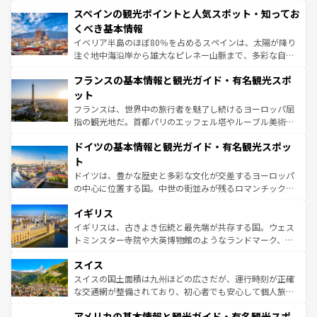
美術、ヴェネツィアの運河など、歴史あるスポットはもち
スペインの観光ポイントと人気スポット・知ってお
ろん、トスカーナの美しい田園風景やアマルフィ海岸の絶
景など、自然景観も見逃せない。観光の合間には、本場の
くべき基本情報
ピザやパスタなど、絶品のイタリア料理を堪能することも
イベリア半島のほぼ80％を占めるスペインは、太陽が降り
できる。朝目覚めてから夜眠るまで、すべての瞬間を楽し
注ぐ地中海沿岸から雄大なピレネー山脈まで、多彩な自然
ませてくれるイタリアで、忘れられない旅をしてみよう！
と文化が詰まったヨーロッパ屈指の旅行先だ。多様な地域
なお、新着のイタリア情報は
コンテンツ一覧
を参照してほ
フランスの基本情報と観光ガイド・有名観光スポ
文化が根付くこの国では、情熱的なフラメンコ、熱気あふ
しい。
れる闘牛、そして美味しいタパスが生活の一部となってい
ット
る。首都マドリードの洗練された雰囲気や、バルセロナの
フランスは、世界中の旅行者を魅了し続けるヨーロッパ屈
アートに溢れた街角から、地方では古代ローマ遺跡や中世
指の観光地だ。首都パリのエッフェル塔やルーブル美術館
の城塞都市、穏やかなビーチリゾートまで多彩な表情を見
といった象徴的なスポットから、田舎町の古風な美しさま
せる。地方によって風土や気候が異なるスペインはその個
ドイツの基本情報と観光ガイド・有名観光スポッ
で、幅広い魅力が詰まっている。華麗な宮殿、歴史的な大
性で訪れる人を魅了する。 なお、新着のスペイン情報は
コ
聖堂、美しいビーチ、そして豊かな自然が、訪れる者を心
ト
ンテンツ一覧
を参照してほしい。
から魅了する。また、フランスは美食の国としても知ら
ドイツは、豊かな歴史と多彩な文化が交差するヨーロッパ
れ、フランス料理はユネスコ無形文化遺産にも登録されて
の中心に位置する国。中世の街並みが残るロマンチック街
いる。シャンパンの発祥地であるランス、プロヴァンスの
道から、未来を先取りするようなモダンな都市まで多様な
香り高いラベンダー畑など、多彩な楽しみ方が可能だ。さ
イギリス
顔を持つこの国は、どこを歩いても飽きることがない。ベ
らに、パリ以外の地域にも魅力が溢れており、どの街角に
ルリンの文化的活気、バイエルン州のアルプスの絶景、そ
イギリスは、古きよき伝統と最先端が共存する国。ウェス
も豊かな歴史と文化が息づいている。パリ以外の個性あふ
してライン川沿いのワイン畑といった風景は必見。ビール
トミンスター寺院や大英博物館のようなランドマーク、歴
れる地方に足を運ぶとそれぞれで全く異なる文化を体験で
とソーセージを味わいながら地元の人と過ごす楽しい時間
史ある大学都市、美しい丘陵地帯や牧歌的な風景など、エ
きるだろう。 なお、新着のフランス情報は
コンテンツ一覧
スイス
は、お酒好きな人にはぜひ体験してほしい。 なお、新着の
リアごとに異なる魅力がある。また、優雅なアフタヌーン
を参照してほしい。
ドイツ情報は
コンテンツ一覧
を参照してほしい。
ティー、ビール好きにはたまらない英国パブ、サッカー観
スイスの国土面積は九州ほどの広さだが、運行時刻が正確
戦など、本場だからこそできる体験も豊富。イギリスを旅
な交通網が整備されており、初心者でも安心して個人旅行
して楽しみつくそう。 なお、新着のイギリス情報は
コンテ
を楽しめる。日本同様に時刻表どおりの旅が可能だ。中世
アメリカの基本情報と観光ガイド・有名観光スポ
ンツ一覧
を参照してほしい。
の建物がそのまま残る町や、スイスならではのユニークな