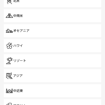
北米
中南米
オセアニア
ハワイ
リゾート
アジア
中近東