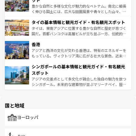
ット
照してほしい。
まで、さまざまな韓国料理が待っている。夜には、韓国な
豊かな自然と多様な文化が魅力的なベトナム。南北に細長
らではのナイトライフも堪能できる。あたたかいホスピタ
く伸びる国土には、広大な田園風景や青々とした山々、世
リティに包まれながら、韓国の多彩な魅力を心ゆくまで味
界遺産に登録された壮大な自然景観が点在し、都市部では
わってみてほしい。 なお、新着の韓国情報は
コンテンツ一
タイの基本情報と観光ガイド・有名観光スポット
急速な発展と共に伝統が息づく。ハノイの古い町並みやホ
覧
を参照してほしい。
ーチミン市のフランス統治時代の建物も、独特の雰囲気を
タイは、東南アジアに位置する豊かな自然と歴史が息づく
醸し出している。また、バラエティの豊かさとおいしさで
国だ。首都バンコクは高層ビルが立ち並ぶ一方、伝統的な
世界中の食通を魅了してやまないベトナム料理も魅力のひ
寺院や市場がいたるところに点在し、古きよき文化と現代
香港
とつ。フォーやバインミー、ベトナムコーヒーなどは、ぜ
の活気が交差している。北部ではチェンマイなどの山岳地
ひ現地で味わいたい。どの地域を訪れてもあたたかい人々
帯で自然と触れ合い、南部ではプーケットやクラビの美し
アジアと西洋の文化が交わる香港は、特有のエネルギーを
が旅行者を迎えてくれるので、きっと忘れられない旅にな
いビーチでリゾート気分を楽しむことができる。タイ料理
もっている。ヴィクトリア湾に広がる壮大な景色、近未来
るはずだ。 なお、新着のベトナム情報は
コンテンツ一覧
を
は世界的に有名で、屋台から高級レストランまで味覚を刺
的なアートスポット、そして歴史と現代が融合した町並
参照してほしい。
シンガポールの基本情報と観光ガイド・有名観光
激する。気候は一年中温暖で、どの季節にも異なる楽しみ
み、どこを訪れても感動するはず。観光スポットが密集し
が待っている。親しみやすいタイの人々、仏教を中心とし
ており、効率よく見どころを回れるのも魅力。息をのむよ
スポット
た文化、そして多様な観光資源が、訪れる旅人を魅了し続
うな絶景から文化的な体験まで、香港を存分に楽しみ尽く
アジアの交差点として多文化が融合した独自の魅力を放つ
ける。 なお、新着のタイ情報は
コンテンツ一覧
を参照して
そう。 なお、新着の香港情報は
コンテンツ一覧
を参照して
シンガポール。未来的な建築物が並ぶマリーナベイ、歴史
ほしい。
ほしい。
と伝統を感じられるエスニックタウン、多数の緑豊かな公
園や自然保護区など、自然が調和した近代的な景観と文化
の多様性あふれるカラフルな町は、どこを歩いても新しい
国と地域
発見がある。さらに、治安のよさや充実した公共交通機関
も、旅行者にとっては魅力的なポイント。グルメも豊富
で、ホーカーズは地元の風情を楽しめる外せないスポット
ヨーロッパ
だ。訪れる人を飽きさせないシンガポールで、多様な魅力
を体感しよう。 なお、新着のシンガポール情報は
コンテン
ツ一覧
を参照してほしい。