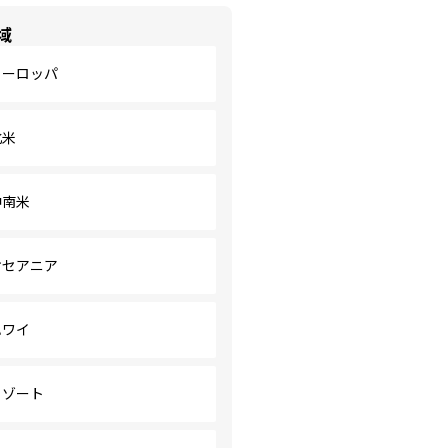
域
ヨーロッパ
北米
中南米
オセアニア
ハワイ
リゾート