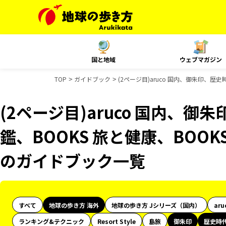
国と地域
ウェブマガジン
TOP
ガイドブック
(2ページ目)aruco 国内、御朱印、歴
(2ページ目)aruco 国内、
鑑、BOOKS 旅と健康、BOOK
のガイドブック一覧
すべて
地球の歩き方 海外
地球の歩き方 Jシリーズ（国内）
aru
ランキング&テクニック
Resort Style
島旅
御朱印
歴史時