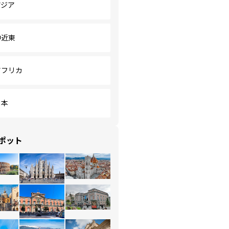
アジア
中近東
アフリカ
日本
ポット