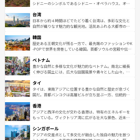
しみながら、その多様性と豊かな歴史を感じることができ
おすすめ。エメラルドグリーンに輝く海をはじめ、豊かな
シドニーのシンボルであるシドニー・オペラハウス、オー
るだろう。車でのロードトリップや列車の旅も、アメリカ
文化や歴史が息づいている。「アロハスピリット」と呼ば
ストラリア東海岸北部に広がる大サンゴ礁地帯グレートバ
ならではの贅沢な旅のスタイルだ。 なお、新着のアメリカ
台湾
れるおもてなしの心で訪れる人々を迎えてくれるハワイの
リアリーフや大陸中央部にそびえるウルル（エアーズロッ
情報は
コンテンツ一覧
を参照してほしい。
人々、おいしいローカルフードやハワイアンミュージッ
ク）、タスマニアの美しい原生林やケアンズの熱帯雨林な
日本から約４時間ほどでたどり着く台湾は、多彩な文化と
ク、伝統的なフラダンスなど、すべてがハワイの魅力を彩
ど、見どころがたくさん。また、カフェやワイン、オージ
自然が織りなす魅力的な観光地。活気あふれる大都市の台
っている。訪れるたびに新しい発見と感動が待っているハ
ービーフなどの食文化も豊かで、美味しいものであふれて
北やノスタルジックな町並みが人気な九份（ジォウフェ
ワイを、存分に味わってほしい。 なお、新着のハワイ情報
韓国
いる。アクティビティも充実しており、サーフィンやダイ
ン）、静ひつな山岳地帯である台湾東部など、都市の喧騒
は
コンテンツ一覧
を参照してほしい。
ビング、ハイキングなど、アウトドア好きにはたまらな
と山間の静けさが共存しており、訪れる人に新しい発見と
歴史ある王朝文化が残る一方で、最先端のファッションやK
い。オーストラリアの多彩な魅力を存分に味わいつくそ
驚きをもたらしてくれる。また、奥深い台湾の食文化も魅
-POPで世界を席巻している韓国。首都ソウルの宮殿や伝統
う。 なお、新着のオーストラリア情報は
コンテンツ一覧
を
力で、夜市などの屋台グルメから高級料理、ヘルシーで美
家屋が並ぶエリアでは韓国の歴史と文化に浸ることがで
参照してほしい。
ベトナム
容にもいいと評判のスイーツなど、バラエティ豊かな料理
き、地方に足を延ばせば四季折々の自然美を楽しむことが
が味わえる。 なお、新着の台湾情報は
コンテンツ一覧
を参
できる。そして、キムチや焼肉、絶品のストリートフード
豊かな自然と多様な文化が魅力的なベトナム。南北に細長
照してほしい。
まで、さまざまな韓国料理が待っている。夜には、韓国な
く伸びる国土には、広大な田園風景や青々とした山々、世
らではのナイトライフも堪能できる。あたたかいホスピタ
界遺産に登録された壮大な自然景観が点在し、都市部では
タイ
リティに包まれながら、韓国の多彩な魅力を心ゆくまで味
急速な発展と共に伝統が息づく。ハノイの古い町並みやホ
わってみてほしい。 なお、新着の韓国情報は
コンテンツ一
ーチミン市のフランス統治時代の建物も、独特の雰囲気を
タイは、東南アジアに位置する豊かな自然と歴史が息づく
覧
を参照してほしい。
醸し出している。また、バラエティの豊かさとおいしさで
国だ。首都バンコクは高層ビルが立ち並ぶ一方、伝統的な
世界中の食通を魅了してやまないベトナム料理も魅力のひ
寺院や市場がいたるところに点在し、古きよき文化と現代
香港
とつ。フォーやバインミー、ベトナムコーヒーなどは、ぜ
の活気が交差している。北部ではチェンマイなどの山岳地
ひ現地で味わいたい。どの地域を訪れてもあたたかい人々
帯で自然と触れ合い、南部ではプーケットやクラビの美し
アジアと西洋の文化が交わる香港は、特有のエネルギーを
が旅行者を迎えてくれるので、きっと忘れられない旅にな
いビーチでリゾート気分を楽しむことができる。タイ料理
もっている。ヴィクトリア湾に広がる壮大な景色、近未来
るはずだ。 なお、新着のベトナム情報は
コンテンツ一覧
を
は世界的に有名で、屋台から高級レストランまで味覚を刺
的なアートスポット、そして歴史と現代が融合した町並
参照してほしい。
シンガポール
激する。気候は一年中温暖で、どの季節にも異なる楽しみ
み、どこを訪れても感動するはず。観光スポットが密集し
が待っている。親しみやすいタイの人々、仏教を中心とし
ており、効率よく見どころを回れるのも魅力。息をのむよ
アジアの交差点として多文化が融合した独自の魅力を放つ
た文化、そして多様な観光資源が、訪れる旅人を魅了し続
うな絶景から文化的な体験まで、香港を存分に楽しみ尽く