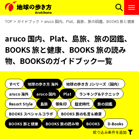
TOP
ガイドブック
aruco 国内、Plat、島旅、旅の図鑑、BOOKS 旅と健
aruco 国内、Plat、島旅、旅の図鑑、
BOOKS 旅と健康、BOOKS 旅の読み
物、BOOKSのガイドブック一覧
すべて
地球の歩き方 海外
地球の歩き方 Jシリーズ（国内）
aruco 海外
aruco 国内
Plat
ランキング&テクニック
Resort Style
島旅
御朱印
歴史時代
旅の図鑑
BOOKS スペシャルコラボ
BOOKS 旅の名言＆絶景
BOOKS 旅と健康
BOOKS 旅の読み物
BOOKS
D-Books
絞り込み条件を追加