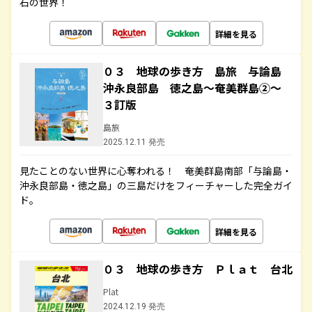
石の世界！
詳細を見る
０３ 地球の歩き方 島旅 与論島
沖永良部島 徳之島～奄美群島②～
３訂版
島旅
2025.12.11 発売
見たことのない世界に心奪われる！ 奄美群島南部「与論島・
沖永良部島・徳之島」の三島だけをフィーチャーした完全ガイ
ド。
詳細を見る
０３ 地球の歩き方 Ｐｌａｔ 台北
Plat
2024.12.19 発売