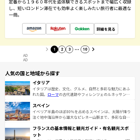
定番から１９６０年代を追体験できるスポットまで幅広く収録
し、短いロンドン滞在でも効率よく楽しみたい旅行者に最適な
一冊。
詳細を見る
…
1
2
3
10
AD
AD
人気の国と地域から探す
イタリア
イタリアは歴史、文化、グルメ、自然と多彩な魅力にあふ
れた国。
ローマ
の古代遺跡やフィレンツェのルネッサンス
美術、ヴェネツィアの運河など、歴史あるスポットはもち
スペイン
ろん、トスカーナの美しい田園風景やアマルフィ海岸の絶
景など、自然景観も見逃せない。観光の合間には、本場の
イベリア半島のほぼ80％を占めるスペインは、太陽が降り
ピザやパスタなど、絶品のイタリア料理を堪能することも
注ぐ地中海沿岸から雄大なピレネー山脈まで、多彩な自然
できる。朝目覚めてから夜眠るまで、すべての瞬間を楽し
と文化が詰まったヨーロッパ屈指の旅行先だ。多様な地域
フランスの基本情報と観光ガイド・有名観光スポ
ませてくれるイタリアで、忘れられない旅をしてみよう！
文化が根付くこの国では、情熱的なフラメンコ、熱気あふ
なお、新着のイタリア情報は
コンテンツ一覧
を参照してほ
れる闘牛、そして美味しいタパスが生活の一部となってい
ット
しい。
る。首都マドリードの洗練された雰囲気や、バルセロナの