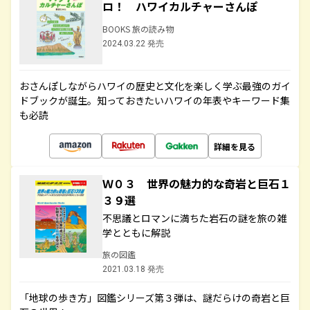
ロ！ ハワイカルチャーさんぽ
BOOKS 旅の読み物
2024.03.22 発売
おさんぽしながらハワイの歴史と文化を楽しく学ぶ最強のガイ
ドブックが誕生。知っておきたいハワイの年表やキーワード集
も必読
詳細を見る
Ｗ０３ 世界の魅力的な奇岩と巨石１
３９選
不思議とロマンに満ちた岩石の謎を旅の雑
学とともに解説
旅の図鑑
2021.03.18 発売
「地球の歩き方」図鑑シリーズ第３弾は、謎だらけの奇岩と巨