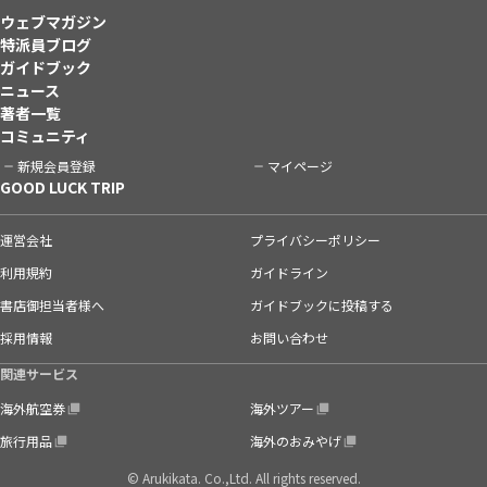
ウェブマガジン
特派員ブログ
ガイドブック
ニュース
著者一覧
コミュニティ
新規会員登録
マイページ
GOOD LUCK TRIP
運営会社
プライバシーポリシー
利用規約
ガイドライン
書店御担当者様へ
ガイドブックに投稿する
採用情報
お問い合わせ
関連サービス
海外航空券
海外ツアー
旅行用品
海外のおみやげ
© Arukikata. Co.,Ltd. All rights reserved.