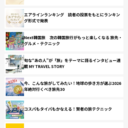
エアラインランキング 読者の投票をもとにランキン
グ形式で発表
Next韓国旅 次の韓国旅行がもっと楽しくなる 旅先・
グルメ・テクニック
旬な“あの人”が「旅」をテーマに語るインタビュー連
載 MY TRAVEL STORY
今、こんな旅がしてみたい！地球の歩き方が選ぶ2026
年絶対行くべき旅先30
コスパもタイパもかなえる！賢者の旅テクニック