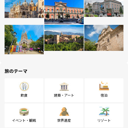
旅のテーマ
飲食
建築・アート
宿泊
イベント・観戦
世界遺産
リゾート