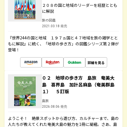
２０８の国と地域のリーダーを経歴ととも
に解説
旅の図鑑
2021.03.18 発売
『世界244の国と地域 １９７ヵ国と４７地域を旅の雑学とと
もに解説』に続く、「地球の歩き方」の図鑑シリーズ第２弾が
登場！
詳細を見る
０２ 地球の歩き方 島旅 奄美大
島 喜界島 加計呂麻島（奄美群島
１） ５訂版
島旅
2026.08.06 発売
ようこそ！ 絶景スポットから遊び方、カルチャーまで、島の
人たちが教えてくれた奄美大島の魅力を1冊に凝縮。さあ、島