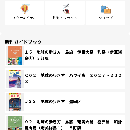
アクティビティ
鉄道・フライト
ショップ
新刊ガイドブック
１５ 地球の歩き方 島旅 伊豆大島 利島（伊豆諸
島①）３訂版
Ｃ０２ 地球の歩き方 ハワイ島 ２０２７～２０２
８
Ｊ３３ 地球の歩き方 墨田区
０２ 地球の歩き方 島旅 奄美大島 喜界島 加計
呂麻島（奄美群島１） ５訂版