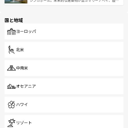
シンガポール。未来的な建築物が並ぶマリーナベイ、歴史
ける。 なお、新着のタイ情報は
コンテンツ一覧
を参照して
そう。 なお、新着の香港情報は
コンテンツ一覧
を参照して
と伝統を感じられるエスニックタウン、多数の緑豊かな公
ほしい。
ほしい。
園や自然保護区など、自然が調和した近代的な景観と文化
の多様性あふれるカラフルな町は、どこを歩いても新しい
国と地域
発見がある。さらに、治安のよさや充実した公共交通機関
も、旅行者にとっては魅力的なポイント。グルメも豊富
で、ホーカーズは地元の風情を楽しめる外せないスポット
ヨーロッパ
だ。訪れる人を飽きさせないシンガポールで、多様な魅力
を体感しよう。 なお、新着のシンガポール情報は
コンテン
ツ一覧
を参照してほしい。
北米
中南米
オセアニア
ハワイ
リゾート