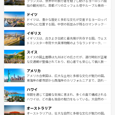
フランスは、世界中の旅行者を魅了し続けるヨーロッパ屈
アートに溢れた街角から、地方では古代ローマ遺跡や中世
指の観光地だ。首都パリのエッフェル塔やルーブル美術館
の城塞都市、穏やかなビーチリゾートまで多彩な表情を見
といった象徴的なスポットから、田舎町の古風な美しさま
せる。地方によって風土や気候が異なるスペインはその個
ドイツ
で、幅広い魅力が詰まっている。華麗な宮殿、歴史的な大
性で訪れる人を魅了する。 なお、新着のスペイン情報は
コ
聖堂、美しいビーチ、そして豊かな自然が、訪れる者を心
ドイツは、豊かな歴史と多彩な文化が交差するヨーロッパ
ンテンツ一覧
を参照してほしい。
から魅了する。また、フランスは美食の国としても知ら
の中心に位置する国。中世の街並みが残るロマンチック街
れ、フランス料理はユネスコ無形文化遺産にも登録されて
道から、未来を先取りするようなモダンな都市まで多様な
イギリス
いる。シャンパンの発祥地であるランス、プロヴァンスの
顔を持つこの国は、どこを歩いても飽きることがない。ベ
香り高いラベンダー畑など、多彩な楽しみ方が可能だ。さ
ルリンの文化的活気、バイエルン州のアルプスの絶景、そ
イギリスは、古きよき伝統と最先端が共存する国。ウェス
らに、パリ以外の地域にも魅力が溢れており、どの街角に
してライン川沿いのワイン畑といった風景は必見。ビール
トミンスター寺院や大英博物館のようなランドマーク、歴
も豊かな歴史と文化が息づいている。パリ以外の個性あふ
とソーセージを味わいながら地元の人と過ごす楽しい時間
史ある大学都市、美しい丘陵地帯や牧歌的な風景など、エ
れる地方に足を運ぶとそれぞれで全く異なる文化を体験で
スイス
は、お酒好きな人にはぜひ体験してほしい。 なお、新着の
リアごとに異なる魅力がある。また、優雅なアフタヌーン
きるだろう。 なお、新着のフランス情報は
コンテンツ一覧
ドイツ情報は
コンテンツ一覧
を参照してほしい。
ティー、ビール好きにはたまらない英国パブ、サッカー観
スイスの国土面積は九州ほどの広さだが、運行時刻が正確
を参照してほしい。
戦など、本場だからこそできる体験も豊富。イギリスを旅
な交通網が整備されており、初心者でも安心して個人旅行
して楽しみつくそう。 なお、新着のイギリス情報は
コンテ
を楽しめる。日本同様に時刻表どおりの旅が可能だ。中世
アメリカ
ンツ一覧
を参照してほしい。
の建物がそのまま残る町や、スイスならではのユニークな
博物館もあり、アルプス観光だけでなく町歩きも満喫する
アメリカ合衆国は、広大な土地と多様な文化が魅力の国。
ことができる。国民の所得が高いため物価も高いが、旅行
東海岸の都市部から西海岸のカリフォルニアまで、訪れる
者向けの交通パス提供のサービスもあり、うまく活用すれ
場所ごとに異なる風景と体験が待っている。ニューヨーク
ハワイ
ば市内交通費無料で観光を楽しむこともできる。 なお、新
のような巨大都市は、観光、ショッピング、エンターテイ
着のスイス情報は
コンテンツ一覧
を参照してほしい。
ンメントが詰まった刺激的なスポットだ。一方、アメリカ
年間を通じて温暖な気候に恵まれ、多くの島で構成される
西部には大自然が広がり、グランドキャニオンやイエロー
ハワイは、どの島も独自の魅力をもっている。大自然の神
ストーン国立公園といった絶景が堪能できる。さらに、南
秘を感じたいなら、火山が生み出した壮大な景観を誇るハ
オーストラリア
部のニューオーリンズでは、音楽と美食が融合した独特の
ワイ島は見逃せない。また、定番の観光地といえばオアフ
文化が魅力。旅行者はアメリカの各地域で異なる魅力を楽
島だが、静かな自然を求めるならマウイ島やカウアイ島が
オーストラリアは、壮大な自然と多様な文化が魅力の国。