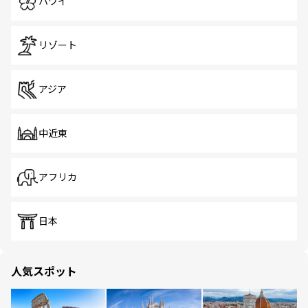
ハワイ
リゾート
アジア
中近東
アフリカ
日本
人気スポット