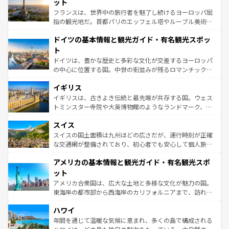
れる闘牛、そして美味しいタパスが生活の一部となってい
ット
る。首都マドリードの洗練された雰囲気や、バルセロナの
フランスは、世界中の旅行者を魅了し続けるヨーロッパ屈
アートに溢れた街角から、地方では古代ローマ遺跡や中世
指の観光地だ。首都パリのエッフェル塔やルーブル美術館
の城塞都市、穏やかなビーチリゾートまで多彩な表情を見
といった象徴的なスポットから、田舎町の古風な美しさま
せる。地方によって風土や気候が異なるスペインはその個
ドイツの基本情報と観光ガイド・有名観光スポッ
で、幅広い魅力が詰まっている。華麗な宮殿、歴史的な大
性で訪れる人を魅了する。 なお、新着のスペイン情報は
コ
聖堂、美しいビーチ、そして豊かな自然が、訪れる者を心
ト
ンテンツ一覧
を参照してほしい。
から魅了する。また、フランスは美食の国としても知ら
ドイツは、豊かな歴史と多彩な文化が交差するヨーロッパ
れ、フランス料理はユネスコ無形文化遺産にも登録されて
の中心に位置する国。中世の街並みが残るロマンチック街
いる。シャンパンの発祥地であるランス、プロヴァンスの
道から、未来を先取りするようなモダンな都市まで多様な
香り高いラベンダー畑など、多彩な楽しみ方が可能だ。さ
イギリス
顔を持つこの国は、どこを歩いても飽きることがない。ベ
らに、パリ以外の地域にも魅力が溢れており、どの街角に
ルリンの文化的活気、バイエルン州のアルプスの絶景、そ
イギリスは、古きよき伝統と最先端が共存する国。ウェス
も豊かな歴史と文化が息づいている。パリ以外の個性あふ
してライン川沿いのワイン畑といった風景は必見。ビール
トミンスター寺院や大英博物館のようなランドマーク、歴
れる地方に足を運ぶとそれぞれで全く異なる文化を体験で
とソーセージを味わいながら地元の人と過ごす楽しい時間
史ある大学都市、美しい丘陵地帯や牧歌的な風景など、エ
きるだろう。 なお、新着のフランス情報は
コンテンツ一覧
スイス
は、お酒好きな人にはぜひ体験してほしい。 なお、新着の
リアごとに異なる魅力がある。また、優雅なアフタヌーン
を参照してほしい。
ドイツ情報は
コンテンツ一覧
を参照してほしい。
ティー、ビール好きにはたまらない英国パブ、サッカー観
スイスの国土面積は九州ほどの広さだが、運行時刻が正確
戦など、本場だからこそできる体験も豊富。イギリスを旅
な交通網が整備されており、初心者でも安心して個人旅行
して楽しみつくそう。 なお、新着のイギリス情報は
コンテ
を楽しめる。日本同様に時刻表どおりの旅が可能だ。中世
アメリカの基本情報と観光ガイド・有名観光スポ
ンツ一覧
を参照してほしい。
の建物がそのまま残る町や、スイスならではのユニークな
博物館もあり、アルプス観光だけでなく町歩きも満喫する
ット
ことができる。国民の所得が高いため物価も高いが、旅行
アメリカ合衆国は、広大な土地と多様な文化が魅力の国。
者向けの交通パス提供のサービスもあり、うまく活用すれ
東海岸の都市部から西海岸のカリフォルニアまで、訪れる
ば市内交通費無料で観光を楽しむこともできる。 なお、新
場所ごとに異なる風景と体験が待っている。ニューヨーク
着のスイス情報は
コンテンツ一覧
を参照してほしい。
ハワイ
のような巨大都市は、観光、ショッピング、エンターテイ
ンメントが詰まった刺激的なスポットだ。一方、アメリカ
年間を通じて温暖な気候に恵まれ、多くの島で構成される
西部には大自然が広がり、グランドキャニオンやイエロー