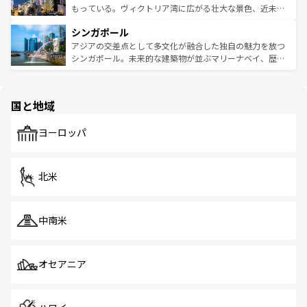
が旅行者を迎えてくれるので、きっと忘れられない旅にな
いビーチでリゾート気分を楽しむことができる。タイ料理
もっている。ヴィクトリア湾に広がる壮大な景色、近未来
るはずだ。 なお、新着のベトナム情報は
コンテンツ一覧
を
は世界的に有名で、屋台から高級レストランまで味覚を刺
的なアートスポット、そして歴史と現代が融合した町並
参照してほしい。
シンガポール
激する。気候は一年中温暖で、どの季節にも異なる楽しみ
み、どこを訪れても感動するはず。観光スポットが密集し
が待っている。親しみやすいタイの人々、仏教を中心とし
ており、効率よく見どころを回れるのも魅力。息をのむよ
アジアの交差点として多文化が融合した独自の魅力を放つ
た文化、そして多様な観光資源が、訪れる旅人を魅了し続
うな絶景から文化的な体験まで、香港を存分に楽しみ尽く
シンガポール。未来的な建築物が並ぶマリーナベイ、歴史
ける。 なお、新着のタイ情報は
コンテンツ一覧
を参照して
そう。 なお、新着の香港情報は
コンテンツ一覧
を参照して
と伝統を感じられるエスニックタウン、多数の緑豊かな公
ほしい。
ほしい。
園や自然保護区など、自然が調和した近代的な景観と文化
の多様性あふれるカラフルな町は、どこを歩いても新しい
国と地域
発見がある。さらに、治安のよさや充実した公共交通機関
も、旅行者にとっては魅力的なポイント。グルメも豊富
で、ホーカーズは地元の風情を楽しめる外せないスポット
ヨーロッパ
だ。訪れる人を飽きさせないシンガポールで、多様な魅力
を体感しよう。 なお、新着のシンガポール情報は
コンテン
ツ一覧
を参照してほしい。
北米
中南米
オセアニア