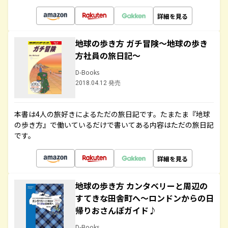
詳細を見る
地球の歩き方 ガチ冒険～地球の歩き
方社員の旅日記～
D-Books
2018.04.12 発売
本書は4人の旅好きによるただの旅日記です。たまたま『地球
の歩き方』で働いているだけで書いてある内容はただの旅日記
です。
詳細を見る
地球の歩き方 カンタベリーと周辺の
すてきな田舎町へ～ロンドンからの日
帰りおさんぽガイド♪
D-Books