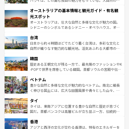
ハワイは、どの島も独自の魅力をもっている。大自然の神
ストーン国立公園といった絶景が堪能できる。さらに、南
秘を感じたいなら、火山が生み出した壮大な景観を誇るハ
オーストラリアの基本情報と観光ガイド・有名観
部のニューオーリンズでは、音楽と美食が融合した独特の
ワイ島は見逃せない。また、定番の観光地といえばオアフ
文化が魅力。旅行者はアメリカの各地域で異なる魅力を楽
島だが、静かな自然を求めるならマウイ島やカウアイ島が
光スポット
しみながら、その多様性と豊かな歴史を感じることができ
おすすめ。エメラルドグリーンに輝く海をはじめ、豊かな
オーストラリアは、壮大な自然と多様な文化が魅力の国。
るだろう。車でのロードトリップや列車の旅も、アメリカ
文化や歴史が息づいている。「アロハスピリット」と呼ば
シドニーのシンボルであるシドニー・オペラハウス、オー
ならではの贅沢な旅のスタイルだ。 なお、新着のアメリカ
れるおもてなしの心で訪れる人々を迎えてくれるハワイの
ストラリア東海岸北部に広がる大サンゴ礁地帯グレートバ
情報は
コンテンツ一覧
を参照してほしい。
人々、おいしいローカルフードやハワイアンミュージッ
台湾
リアリーフや大陸中央部にそびえるウルル（エアーズロッ
ク、伝統的なフラダンスなど、すべてがハワイの魅力を彩
ク）、タスマニアの美しい原生林やケアンズの熱帯雨林な
日本から約４時間ほどでたどり着く台湾は、多彩な文化と
っている。訪れるたびに新しい発見と感動が待っているハ
ど、見どころがたくさん。また、カフェやワイン、オージ
自然が織りなす魅力的な観光地。活気あふれる大都市の台
ワイを、存分に味わってほしい。 なお、新着のハワイ情報
ービーフなどの食文化も豊かで、美味しいものであふれて
北やノスタルジックな町並みが人気な九份（ジォウフェ
は
コンテンツ一覧
を参照してほしい。
韓国
いる。アクティビティも充実しており、サーフィンやダイ
ン）、静ひつな山岳地帯である台湾東部など、都市の喧騒
ビング、ハイキングなど、アウトドア好きにはたまらな
と山間の静けさが共存しており、訪れる人に新しい発見と
歴史ある王朝文化が残る一方で、最先端のファッションやK
い。オーストラリアの多彩な魅力を存分に味わいつくそ
驚きをもたらしてくれる。また、奥深い台湾の食文化も魅
-POPで世界を席巻している韓国。首都ソウルの宮殿や伝統
う。 なお、新着のオーストラリア情報は
コンテンツ一覧
を
力で、夜市などの屋台グルメから高級料理、ヘルシーで美
家屋が並ぶエリアでは韓国の歴史と文化に浸ることがで
参照してほしい。
ベトナム
容にもいいと評判のスイーツなど、バラエティ豊かな料理
き、地方に足を延ばせば四季折々の自然美を楽しむことが
が味わえる。 なお、新着の台湾情報は
コンテンツ一覧
を参
できる。そして、キムチや焼肉、絶品のストリートフード
豊かな自然と多様な文化が魅力的なベトナム。南北に細長
照してほしい。
まで、さまざまな韓国料理が待っている。夜には、韓国な
く伸びる国土には、広大な田園風景や青々とした山々、世
らではのナイトライフも堪能できる。あたたかいホスピタ
界遺産に登録された壮大な自然景観が点在し、都市部では
タイ
リティに包まれながら、韓国の多彩な魅力を心ゆくまで味
急速な発展と共に伝統が息づく。ハノイの古い町並みやホ
わってみてほしい。 なお、新着の韓国情報は
コンテンツ一
ーチミン市のフランス統治時代の建物も、独特の雰囲気を
タイは、東南アジアに位置する豊かな自然と歴史が息づく
覧
を参照してほしい。
醸し出している。また、バラエティの豊かさとおいしさで
国だ。首都バンコクは高層ビルが立ち並ぶ一方、伝統的な
世界中の食通を魅了してやまないベトナム料理も魅力のひ
寺院や市場がいたるところに点在し、古きよき文化と現代
香港
とつ。フォーやバインミー、ベトナムコーヒーなどは、ぜ
の活気が交差している。北部ではチェンマイなどの山岳地
ひ現地で味わいたい。どの地域を訪れてもあたたかい人々
帯で自然と触れ合い、南部ではプーケットやクラビの美し
アジアと西洋の文化が交わる香港は、特有のエネルギーを