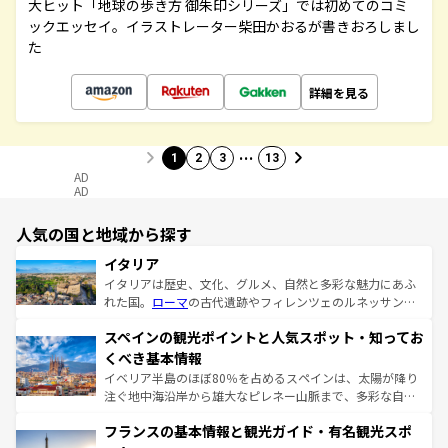
大ヒット「地球の歩き方 御朱印シリーズ」では初めてのコミ
ックエッセイ。イラストレーター柴田かおるが書きおろしまし
た
詳細を見る
…
1
2
3
13
AD
AD
人気の国と地域から探す
イタリア
イタリアは歴史、文化、グルメ、自然と多彩な魅力にあふ
れた国。
ローマ
の古代遺跡やフィレンツェのルネッサンス
美術、ヴェネツィアの運河など、歴史あるスポットはもち
スペインの観光ポイントと人気スポット・知ってお
ろん、トスカーナの美しい田園風景やアマルフィ海岸の絶
景など、自然景観も見逃せない。観光の合間には、本場の
くべき基本情報
ピザやパスタなど、絶品のイタリア料理を堪能することも
イベリア半島のほぼ80％を占めるスペインは、太陽が降り
できる。朝目覚めてから夜眠るまで、すべての瞬間を楽し
注ぐ地中海沿岸から雄大なピレネー山脈まで、多彩な自然
ませてくれるイタリアで、忘れられない旅をしてみよう！
と文化が詰まったヨーロッパ屈指の旅行先だ。多様な地域
なお、新着のイタリア情報は
コンテンツ一覧
を参照してほ
フランスの基本情報と観光ガイド・有名観光スポ
文化が根付くこの国では、情熱的なフラメンコ、熱気あふ
しい。