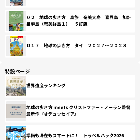
０２ 地球の歩き方 島旅 奄美大島 喜界島 加計
呂麻島（奄美群島１） ５訂版
Ｄ１７ 地球の歩き方 タイ ２０２７～２０２８
特設ページ
世界遺産ランキング
地球の歩き方 meets クリストファー・ノーラン監督
最新作『オデュッセイア』
準備も滞在もスマートに！ トラベルハック2026