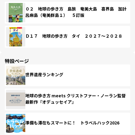
０２ 地球の歩き方 島旅 奄美大島 喜界島 加計
呂麻島（奄美群島１） ５訂版
Ｄ１７ 地球の歩き方 タイ ２０２７～２０２８
特設ページ
世界遺産ランキング
地球の歩き方 meets クリストファー・ノーラン監督
最新作『オデュッセイア』
準備も滞在もスマートに！ トラベルハック2026