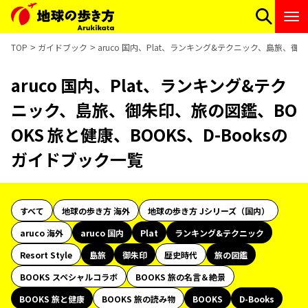
TOP
ガイドブック
aruco 国内、Plat、ランキング&テクニック、島旅、御朱
aruco 国内、Plat、ランキング&テク
ニック、島旅、御朱印、旅の図鑑、BO
OKS 旅と健康、BOOKS、D-Booksの
ガイドブック一覧
すべて
地球の歩き方 海外
地球の歩き方 Jシリーズ（国内）
aruco 海外
aruco 国内
Plat
ランキング&テクニック
Resort Style
島旅
御朱印
歴史時代
旅の図鑑
BOOKS スペシャルコラボ
BOOKS 旅の名言＆絶景
BOOKS 旅と健康
BOOKS 旅の読み物
BOOKS
D-Books