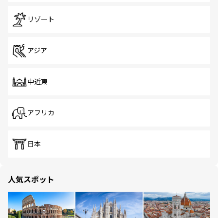
リゾート
アジア
中近東
アフリカ
日本
人気スポット