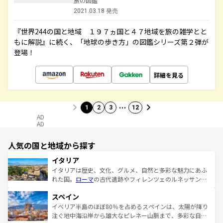
旅の図鑑
2021.03.18 発売
『世界244の国と地域 １９７ヵ国と４７地域を旅の雑学とと
もに解説』に続く、「地球の歩き方」の図鑑シリーズ第２弾が
登場！
詳細を見る
…
1
2
3
12
AD
AD
人気の国と地域から探す
イタリア
イタリアは歴史、文化、グルメ、自然と多彩な魅力にあふ
れた国。
ローマ
の古代遺跡やフィレンツェのルネッサンス
美術、ヴェネツィアの運河など、歴史あるスポットはもち
スペイン
ろん、トスカーナの美しい田園風景やアマルフィ海岸の絶
景など、自然景観も見逃せない。観光の合間には、本場の
イベリア半島のほぼ80％を占めるスペインは、太陽が降り
ピザやパスタなど、絶品のイタリア料理を堪能することも
注ぐ地中海沿岸から雄大なピレネー山脈まで、多彩な自然