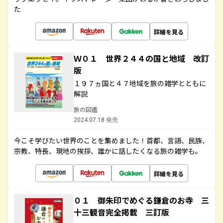
た
詳細を見る
Ｗ０１ 世界２４４の国と地域 改訂
版
１９７ヵ国と４７地域を旅の雑学とともに
解説
旅の図鑑
2024.07.18 発売
今こそ学びたい世界のことを集めました！首都、言語、民族、
宗教、特長、現地の挨拶、誰かに話したくなる旅の雑学も。
詳細を見る
０１ 御朱印でめぐる鎌倉のお寺 三
十三観音完全掲載 三訂版