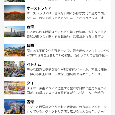
ストーン国立公園といった絶景が堪能できる。さらに、南
秘を感じたいなら、火山が生み出した壮大な景観を誇るハ
オーストラリア
部のニューオーリンズでは、音楽と美食が融合した独特の
ワイ島は見逃せない。また、定番の観光地といえばオアフ
文化が魅力。旅行者はアメリカの各地域で異なる魅力を楽
島だが、静かな自然を求めるならマウイ島やカウアイ島が
オーストラリアは、壮大な自然と多様な文化が魅力の国。
しみながら、その多様性と豊かな歴史を感じることができ
おすすめ。エメラルドグリーンに輝く海をはじめ、豊かな
シドニーのシンボルであるシドニー・オペラハウス、オー
るだろう。車でのロードトリップや列車の旅も、アメリカ
文化や歴史が息づいている。「アロハスピリット」と呼ば
ストラリア東海岸北部に広がる大サンゴ礁地帯グレートバ
ならではの贅沢な旅のスタイルだ。 なお、新着のアメリカ
台湾
れるおもてなしの心で訪れる人々を迎えてくれるハワイの
リアリーフや大陸中央部にそびえるウルル（エアーズロッ
情報は
コンテンツ一覧
を参照してほしい。
人々、おいしいローカルフードやハワイアンミュージッ
ク）、タスマニアの美しい原生林やケアンズの熱帯雨林な
日本から約４時間ほどでたどり着く台湾は、多彩な文化と
ク、伝統的なフラダンスなど、すべてがハワイの魅力を彩
ど、見どころがたくさん。また、カフェやワイン、オージ
自然が織りなす魅力的な観光地。活気あふれる大都市の台
っている。訪れるたびに新しい発見と感動が待っているハ
ービーフなどの食文化も豊かで、美味しいものであふれて
北やノスタルジックな町並みが人気な九份（ジォウフェ
ワイを、存分に味わってほしい。 なお、新着のハワイ情報
韓国
いる。アクティビティも充実しており、サーフィンやダイ
ン）、静ひつな山岳地帯である台湾東部など、都市の喧騒
は
コンテンツ一覧
を参照してほしい。
ビング、ハイキングなど、アウトドア好きにはたまらな
と山間の静けさが共存しており、訪れる人に新しい発見と
歴史ある王朝文化が残る一方で、最先端のファッションやK
い。オーストラリアの多彩な魅力を存分に味わいつくそ
驚きをもたらしてくれる。また、奥深い台湾の食文化も魅
-POPで世界を席巻している韓国。首都ソウルの宮殿や伝統
う。 なお、新着のオーストラリア情報は
コンテンツ一覧
を
力で、夜市などの屋台グルメから高級料理、ヘルシーで美
家屋が並ぶエリアでは韓国の歴史と文化に浸ることがで
参照してほしい。
ベトナム
容にもいいと評判のスイーツなど、バラエティ豊かな料理
き、地方に足を延ばせば四季折々の自然美を楽しむことが
が味わえる。 なお、新着の台湾情報は
コンテンツ一覧
を参
できる。そして、キムチや焼肉、絶品のストリートフード
豊かな自然と多様な文化が魅力的なベトナム。南北に細長
照してほしい。
まで、さまざまな韓国料理が待っている。夜には、韓国な
く伸びる国土には、広大な田園風景や青々とした山々、世
らではのナイトライフも堪能できる。あたたかいホスピタ
界遺産に登録された壮大な自然景観が点在し、都市部では
タイ
リティに包まれながら、韓国の多彩な魅力を心ゆくまで味
急速な発展と共に伝統が息づく。ハノイの古い町並みやホ
わってみてほしい。 なお、新着の韓国情報は
コンテンツ一
ーチミン市のフランス統治時代の建物も、独特の雰囲気を
タイは、東南アジアに位置する豊かな自然と歴史が息づく
覧
を参照してほしい。
醸し出している。また、バラエティの豊かさとおいしさで
国だ。首都バンコクは高層ビルが立ち並ぶ一方、伝統的な
世界中の食通を魅了してやまないベトナム料理も魅力のひ
寺院や市場がいたるところに点在し、古きよき文化と現代
香港
とつ。フォーやバインミー、ベトナムコーヒーなどは、ぜ
の活気が交差している。北部ではチェンマイなどの山岳地
ひ現地で味わいたい。どの地域を訪れてもあたたかい人々
帯で自然と触れ合い、南部ではプーケットやクラビの美し
アジアと西洋の文化が交わる香港は、特有のエネルギーを
が旅行者を迎えてくれるので、きっと忘れられない旅にな
いビーチでリゾート気分を楽しむことができる。タイ料理
もっている。ヴィクトリア湾に広がる壮大な景色、近未来