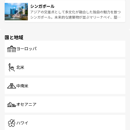
るはずだ。 なお、新着のベトナム情報は
コンテンツ一覧
を
は世界的に有名で、屋台から高級レストランまで味覚を刺
的なアートスポット、そして歴史と現代が融合した町並
参照してほしい。
シンガポール
激する。気候は一年中温暖で、どの季節にも異なる楽しみ
み、どこを訪れても感動するはず。観光スポットが密集し
が待っている。親しみやすいタイの人々、仏教を中心とし
ており、効率よく見どころを回れるのも魅力。息をのむよ
アジアの交差点として多文化が融合した独自の魅力を放つ
た文化、そして多様な観光資源が、訪れる旅人を魅了し続
うな絶景から文化的な体験まで、香港を存分に楽しみ尽く
シンガポール。未来的な建築物が並ぶマリーナベイ、歴史
ける。 なお、新着のタイ情報は
コンテンツ一覧
を参照して
そう。 なお、新着の香港情報は
コンテンツ一覧
を参照して
と伝統を感じられるエスニックタウン、多数の緑豊かな公
ほしい。
ほしい。
園や自然保護区など、自然が調和した近代的な景観と文化
の多様性あふれるカラフルな町は、どこを歩いても新しい
国と地域
発見がある。さらに、治安のよさや充実した公共交通機関
も、旅行者にとっては魅力的なポイント。グルメも豊富
で、ホーカーズは地元の風情を楽しめる外せないスポット
ヨーロッパ
だ。訪れる人を飽きさせないシンガポールで、多様な魅力
を体感しよう。 なお、新着のシンガポール情報は
コンテン
ツ一覧
を参照してほしい。
北米
中南米
オセアニア
ハワイ