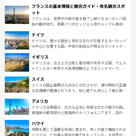
できる。朝目覚めてから夜眠るまで、すべての瞬間を楽し
と文化が詰まったヨーロッパ屈指の旅行先だ。多様な地域
フランスの基本情報と観光ガイド・有名観光スポ
ませてくれるイタリアで、忘れられない旅をしてみよう！
文化が根付くこの国では、情熱的なフラメンコ、熱気あふ
なお、新着のイタリア情報は
コンテンツ一覧
を参照してほ
れる闘牛、そして美味しいタパスが生活の一部となってい
ット
しい。
る。首都マドリードの洗練された雰囲気や、バルセロナの
フランスは、世界中の旅行者を魅了し続けるヨーロッパ屈
アートに溢れた街角から、地方では古代ローマ遺跡や中世
指の観光地だ。首都パリのエッフェル塔やルーブル美術館
の城塞都市、穏やかなビーチリゾートまで多彩な表情を見
といった象徴的なスポットから、田舎町の古風な美しさま
せる。地方によって風土や気候が異なるスペインはその個
ドイツ
で、幅広い魅力が詰まっている。華麗な宮殿、歴史的な大
性で訪れる人を魅了する。 なお、新着のスペイン情報は
コ
聖堂、美しいビーチ、そして豊かな自然が、訪れる者を心
ドイツは、豊かな歴史と多彩な文化が交差するヨーロッパ
ンテンツ一覧
を参照してほしい。
から魅了する。また、フランスは美食の国としても知ら
の中心に位置する国。中世の街並みが残るロマンチック街
れ、フランス料理はユネスコ無形文化遺産にも登録されて
道から、未来を先取りするようなモダンな都市まで多様な
イギリス
いる。シャンパンの発祥地であるランス、プロヴァンスの
顔を持つこの国は、どこを歩いても飽きることがない。ベ
香り高いラベンダー畑など、多彩な楽しみ方が可能だ。さ
ルリンの文化的活気、バイエルン州のアルプスの絶景、そ
イギリスは、古きよき伝統と最先端が共存する国。ウェス
らに、パリ以外の地域にも魅力が溢れており、どの街角に
してライン川沿いのワイン畑といった風景は必見。ビール
トミンスター寺院や大英博物館のようなランドマーク、歴
も豊かな歴史と文化が息づいている。パリ以外の個性あふ
とソーセージを味わいながら地元の人と過ごす楽しい時間
史ある大学都市、美しい丘陵地帯や牧歌的な風景など、エ
れる地方に足を運ぶとそれぞれで全く異なる文化を体験で
スイス
は、お酒好きな人にはぜひ体験してほしい。 なお、新着の
リアごとに異なる魅力がある。また、優雅なアフタヌーン
きるだろう。 なお、新着のフランス情報は
コンテンツ一覧
ドイツ情報は
コンテンツ一覧
を参照してほしい。
ティー、ビール好きにはたまらない英国パブ、サッカー観
スイスの国土面積は九州ほどの広さだが、運行時刻が正確
を参照してほしい。
戦など、本場だからこそできる体験も豊富。イギリスを旅
な交通網が整備されており、初心者でも安心して個人旅行
して楽しみつくそう。 なお、新着のイギリス情報は
コンテ
を楽しめる。日本同様に時刻表どおりの旅が可能だ。中世
アメリカ
ンツ一覧
を参照してほしい。
の建物がそのまま残る町や、スイスならではのユニークな
博物館もあり、アルプス観光だけでなく町歩きも満喫する
アメリカ合衆国は、広大な土地と多様な文化が魅力の国。
ことができる。国民の所得が高いため物価も高いが、旅行
東海岸の都市部から西海岸のカリフォルニアまで、訪れる
者向けの交通パス提供のサービスもあり、うまく活用すれ
場所ごとに異なる風景と体験が待っている。ニューヨーク
ハワイ
ば市内交通費無料で観光を楽しむこともできる。 なお、新
のような巨大都市は、観光、ショッピング、エンターテイ
着のスイス情報は
コンテンツ一覧
を参照してほしい。
ンメントが詰まった刺激的なスポットだ。一方、アメリカ
年間を通じて温暖な気候に恵まれ、多くの島で構成される
西部には大自然が広がり、グランドキャニオンやイエロー
ハワイは、どの島も独自の魅力をもっている。大自然の神