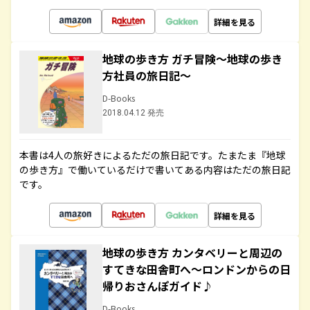
詳細を見る
地球の歩き方 ガチ冒険～地球の歩き
方社員の旅日記～
D-Books
2018.04.12 発売
本書は4人の旅好きによるただの旅日記です。たまたま『地球
の歩き方』で働いているだけで書いてある内容はただの旅日記
です。
詳細を見る
地球の歩き方 カンタベリーと周辺の
すてきな田舎町へ～ロンドンからの日
帰りおさんぽガイド♪
D-Books