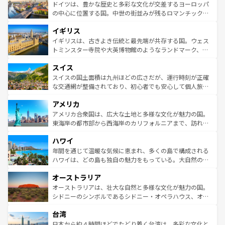
性で訪れる人を魅了する。 なお、新着のスペイン情報は
コ
聖堂、美しいビーチ、そして豊かな自然が、訪れる者を心
ドイツは、豊かな歴史と多彩な文化が交差するヨーロッパ
ンテンツ一覧
を参照してほしい。
から魅了する。また、フランスは美食の国としても知ら
の中心に位置する国。中世の街並みが残るロマンチック街
れ、フランス料理はユネスコ無形文化遺産にも登録されて
道から、未来を先取りするようなモダンな都市まで多様な
イギリス
いる。シャンパンの発祥地であるランス、プロヴァンスの
顔を持つこの国は、どこを歩いても飽きることがない。ベ
香り高いラベンダー畑など、多彩な楽しみ方が可能だ。さ
ルリンの文化的活気、バイエルン州のアルプスの絶景、そ
イギリスは、古きよき伝統と最先端が共存する国。ウェス
らに、パリ以外の地域にも魅力が溢れており、どの街角に
してライン川沿いのワイン畑といった風景は必見。ビール
トミンスター寺院や大英博物館のようなランドマーク、歴
も豊かな歴史と文化が息づいている。パリ以外の個性あふ
とソーセージを味わいながら地元の人と過ごす楽しい時間
史ある大学都市、美しい丘陵地帯や牧歌的な風景など、エ
れる地方に足を運ぶとそれぞれで全く異なる文化を体験で
スイス
は、お酒好きな人にはぜひ体験してほしい。 なお、新着の
リアごとに異なる魅力がある。また、優雅なアフタヌーン
きるだろう。 なお、新着のフランス情報は
コンテンツ一覧
ドイツ情報は
コンテンツ一覧
を参照してほしい。
ティー、ビール好きにはたまらない英国パブ、サッカー観
スイスの国土面積は九州ほどの広さだが、運行時刻が正確
を参照してほしい。
戦など、本場だからこそできる体験も豊富。イギリスを旅
な交通網が整備されており、初心者でも安心して個人旅行
して楽しみつくそう。 なお、新着のイギリス情報は
コンテ
を楽しめる。日本同様に時刻表どおりの旅が可能だ。中世
アメリカ
ンツ一覧
を参照してほしい。
の建物がそのまま残る町や、スイスならではのユニークな
博物館もあり、アルプス観光だけでなく町歩きも満喫する
アメリカ合衆国は、広大な土地と多様な文化が魅力の国。
ことができる。国民の所得が高いため物価も高いが、旅行
東海岸の都市部から西海岸のカリフォルニアまで、訪れる
者向けの交通パス提供のサービスもあり、うまく活用すれ
場所ごとに異なる風景と体験が待っている。ニューヨーク
ハワイ
ば市内交通費無料で観光を楽しむこともできる。 なお、新
のような巨大都市は、観光、ショッピング、エンターテイ
着のスイス情報は
コンテンツ一覧
を参照してほしい。
ンメントが詰まった刺激的なスポットだ。一方、アメリカ
年間を通じて温暖な気候に恵まれ、多くの島で構成される
西部には大自然が広がり、グランドキャニオンやイエロー
ハワイは、どの島も独自の魅力をもっている。大自然の神
ストーン国立公園といった絶景が堪能できる。さらに、南
秘を感じたいなら、火山が生み出した壮大な景観を誇るハ
オーストラリア
部のニューオーリンズでは、音楽と美食が融合した独特の
ワイ島は見逃せない。また、定番の観光地といえばオアフ
文化が魅力。旅行者はアメリカの各地域で異なる魅力を楽
島だが、静かな自然を求めるならマウイ島やカウアイ島が
オーストラリアは、壮大な自然と多様な文化が魅力の国。
しみながら、その多様性と豊かな歴史を感じることができ
おすすめ。エメラルドグリーンに輝く海をはじめ、豊かな
シドニーのシンボルであるシドニー・オペラハウス、オー
るだろう。車でのロードトリップや列車の旅も、アメリカ
文化や歴史が息づいている。「アロハスピリット」と呼ば
ストラリア東海岸北部に広がる大サンゴ礁地帯グレートバ
ならではの贅沢な旅のスタイルだ。 なお、新着のアメリカ
台湾
れるおもてなしの心で訪れる人々を迎えてくれるハワイの
リアリーフや大陸中央部にそびえるウルル（エアーズロッ
情報は
コンテンツ一覧
を参照してほしい。
人々、おいしいローカルフードやハワイアンミュージッ
ク）、タスマニアの美しい原生林やケアンズの熱帯雨林な
日本から約４時間ほどでたどり着く台湾は、多彩な文化と