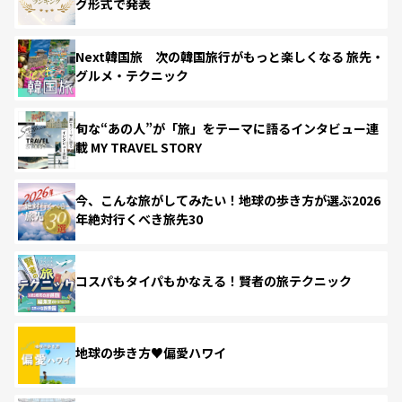
グ形式で発表
Next韓国旅 次の韓国旅行がもっと楽しくなる 旅先・
グルメ・テクニック
旬な“あの人”が「旅」をテーマに語るインタビュー連
載 MY TRAVEL STORY
今、こんな旅がしてみたい！地球の歩き方が選ぶ2026
年絶対行くべき旅先30
コスパもタイパもかなえる！賢者の旅テクニック
地球の歩き方♥偏愛ハワイ