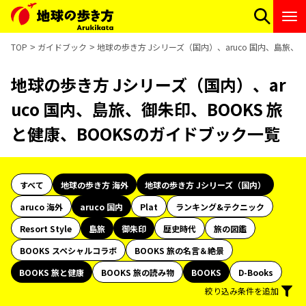
TOP
ガイドブック
地球の歩き方 Jシリーズ（国内）、aruco 国内、島旅、
地球の歩き方 Jシリーズ（国内）、ar
uco 国内、島旅、御朱印、BOOKS 旅
と健康、BOOKSのガイドブック一覧
すべて
地球の歩き方 海外
地球の歩き方 Jシリーズ（国内）
aruco 海外
aruco 国内
Plat
ランキング&テクニック
Resort Style
島旅
御朱印
歴史時代
旅の図鑑
BOOKS スペシャルコラボ
BOOKS 旅の名言＆絶景
BOOKS 旅と健康
BOOKS 旅の読み物
BOOKS
D-Books
絞り込み条件を追加