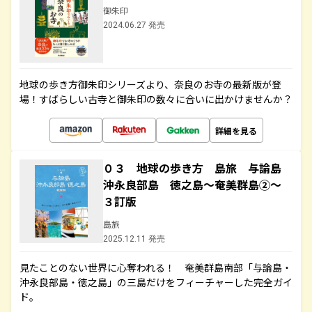
御朱印
2024.06.27 発売
地球の歩き方御朱印シリーズより、奈良のお寺の最新版が登
場！すばらしい古寺と御朱印の数々に合いに出かけませんか？
詳細を見る
０３ 地球の歩き方 島旅 与論島
沖永良部島 徳之島～奄美群島②～
３訂版
島旅
2025.12.11 発売
見たことのない世界に心奪われる！ 奄美群島南部「与論島・
沖永良部島・徳之島」の三島だけをフィーチャーした完全ガイ
ド。