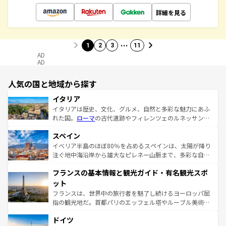
詳細を見る
…
1
2
3
11
AD
AD
人気の国と地域から探す
イタリア
イタリアは歴史、文化、グルメ、自然と多彩な魅力にあふ
れた国。
ローマ
の古代遺跡やフィレンツェのルネッサンス
美術、ヴェネツィアの運河など、歴史あるスポットはもち
スペイン
ろん、トスカーナの美しい田園風景やアマルフィ海岸の絶
景など、自然景観も見逃せない。観光の合間には、本場の
イベリア半島のほぼ80％を占めるスペインは、太陽が降り
ピザやパスタなど、絶品のイタリア料理を堪能することも
注ぐ地中海沿岸から雄大なピレネー山脈まで、多彩な自然
できる。朝目覚めてから夜眠るまで、すべての瞬間を楽し
と文化が詰まったヨーロッパ屈指の旅行先だ。多様な地域
フランスの基本情報と観光ガイド・有名観光スポ
ませてくれるイタリアで、忘れられない旅をしてみよう！
文化が根付くこの国では、情熱的なフラメンコ、熱気あふ
なお、新着のイタリア情報は
コンテンツ一覧
を参照してほ
れる闘牛、そして美味しいタパスが生活の一部となってい
ット
しい。
る。首都マドリードの洗練された雰囲気や、バルセロナの
フランスは、世界中の旅行者を魅了し続けるヨーロッパ屈
アートに溢れた街角から、地方では古代ローマ遺跡や中世
指の観光地だ。首都パリのエッフェル塔やルーブル美術館
の城塞都市、穏やかなビーチリゾートまで多彩な表情を見
といった象徴的なスポットから、田舎町の古風な美しさま
せる。地方によって風土や気候が異なるスペインはその個
ドイツ
で、幅広い魅力が詰まっている。華麗な宮殿、歴史的な大