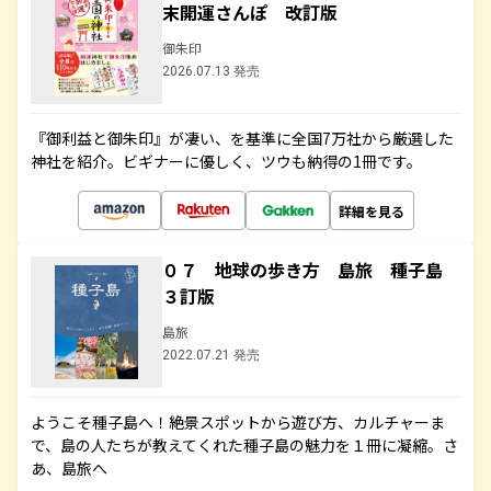
末開運さんぽ 改訂版
御朱印
2026.07.13 発売
『御利益と御朱印』が凄い、を基準に全国7万社から厳選した
神社を紹介。ビギナーに優しく、ツウも納得の1冊です。
詳細を見る
０７ 地球の歩き方 島旅 種子島
３訂版
島旅
2022.07.21 発売
ようこそ種子島へ！絶景スポットから遊び方、カルチャーま
で、島の人たちが教えてくれた種子島の魅力を１冊に凝縮。さ
あ、島旅へ