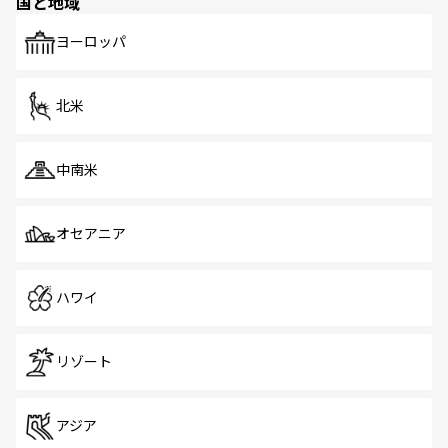
国と地域
発見がある。さらに、治安のよさや充実した公共交通機関
も、旅行者にとっては魅力的なポイント。グルメも豊富
で、ホーカーズは地元の風情を楽しめる外せないスポット
ヨーロッパ
だ。訪れる人を飽きさせないシンガポールで、多様な魅力
を体感しよう。 なお、新着のシンガポール情報は
コンテン
ツ一覧
を参照してほしい。
北米
中南米
オセアニア
ハワイ
リゾート
アジア