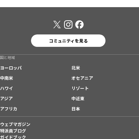
コミュニティを見る
国と地域
ヨーロッパ
北米
中南米
オセアニア
ハワイ
リゾート
アジア
中近東
アフリカ
日本
ウェブマガジン
特派員ブログ
ガイドブック