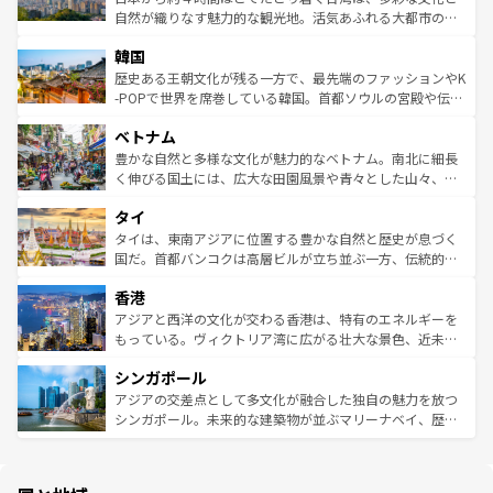
ク、伝統的なフラダンスなど、すべてがハワイの魅力を彩
ど、見どころがたくさん。また、カフェやワイン、オージ
自然が織りなす魅力的な観光地。活気あふれる大都市の台
っている。訪れるたびに新しい発見と感動が待っているハ
ービーフなどの食文化も豊かで、美味しいものであふれて
北やノスタルジックな町並みが人気な九份（ジォウフェ
ワイを、存分に味わってほしい。 なお、新着のハワイ情報
韓国
いる。アクティビティも充実しており、サーフィンやダイ
ン）、静ひつな山岳地帯である台湾東部など、都市の喧騒
は
コンテンツ一覧
を参照してほしい。
ビング、ハイキングなど、アウトドア好きにはたまらな
と山間の静けさが共存しており、訪れる人に新しい発見と
歴史ある王朝文化が残る一方で、最先端のファッションやK
い。オーストラリアの多彩な魅力を存分に味わいつくそ
驚きをもたらしてくれる。また、奥深い台湾の食文化も魅
-POPで世界を席巻している韓国。首都ソウルの宮殿や伝統
う。 なお、新着のオーストラリア情報は
コンテンツ一覧
を
力で、夜市などの屋台グルメから高級料理、ヘルシーで美
家屋が並ぶエリアでは韓国の歴史と文化に浸ることがで
参照してほしい。
ベトナム
容にもいいと評判のスイーツなど、バラエティ豊かな料理
き、地方に足を延ばせば四季折々の自然美を楽しむことが
が味わえる。 なお、新着の台湾情報は
コンテンツ一覧
を参
できる。そして、キムチや焼肉、絶品のストリートフード
豊かな自然と多様な文化が魅力的なベトナム。南北に細長
照してほしい。
まで、さまざまな韓国料理が待っている。夜には、韓国な
く伸びる国土には、広大な田園風景や青々とした山々、世
らではのナイトライフも堪能できる。あたたかいホスピタ
界遺産に登録された壮大な自然景観が点在し、都市部では
タイ
リティに包まれながら、韓国の多彩な魅力を心ゆくまで味
急速な発展と共に伝統が息づく。ハノイの古い町並みやホ
わってみてほしい。 なお、新着の韓国情報は
コンテンツ一
ーチミン市のフランス統治時代の建物も、独特の雰囲気を
タイは、東南アジアに位置する豊かな自然と歴史が息づく
覧
を参照してほしい。
醸し出している。また、バラエティの豊かさとおいしさで
国だ。首都バンコクは高層ビルが立ち並ぶ一方、伝統的な
世界中の食通を魅了してやまないベトナム料理も魅力のひ
寺院や市場がいたるところに点在し、古きよき文化と現代
香港
とつ。フォーやバインミー、ベトナムコーヒーなどは、ぜ
の活気が交差している。北部ではチェンマイなどの山岳地
ひ現地で味わいたい。どの地域を訪れてもあたたかい人々
帯で自然と触れ合い、南部ではプーケットやクラビの美し
アジアと西洋の文化が交わる香港は、特有のエネルギーを
が旅行者を迎えてくれるので、きっと忘れられない旅にな
いビーチでリゾート気分を楽しむことができる。タイ料理
もっている。ヴィクトリア湾に広がる壮大な景色、近未来
るはずだ。 なお、新着のベトナム情報は
コンテンツ一覧
を
は世界的に有名で、屋台から高級レストランまで味覚を刺
的なアートスポット、そして歴史と現代が融合した町並
参照してほしい。
シンガポール
激する。気候は一年中温暖で、どの季節にも異なる楽しみ
み、どこを訪れても感動するはず。観光スポットが密集し
が待っている。親しみやすいタイの人々、仏教を中心とし
ており、効率よく見どころを回れるのも魅力。息をのむよ
アジアの交差点として多文化が融合した独自の魅力を放つ
た文化、そして多様な観光資源が、訪れる旅人を魅了し続
うな絶景から文化的な体験まで、香港を存分に楽しみ尽く
シンガポール。未来的な建築物が並ぶマリーナベイ、歴史
ける。 なお、新着のタイ情報は
コンテンツ一覧
を参照して
そう。 なお、新着の香港情報は
コンテンツ一覧
を参照して
と伝統を感じられるエスニックタウン、多数の緑豊かな公
ほしい。
ほしい。
園や自然保護区など、自然が調和した近代的な景観と文化
の多様性あふれるカラフルな町は、どこを歩いても新しい