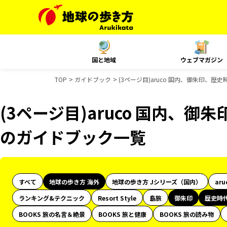
国と地域
ウェブマガジン
TOP
ガイドブック
(3ページ目)aruco 国内、御朱印、歴史
(3ページ目)aruco 国内、御朱
のガイドブック一覧
すべて
地球の歩き方 海外
地球の歩き方 Jシリーズ（国内）
aru
ランキング&テクニック
Resort Style
島旅
御朱印
歴史時
BOOKS 旅の名言＆絶景
BOOKS 旅と健康
BOOKS 旅の読み物