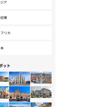
アジア
中近東
アフリカ
日本
ポット