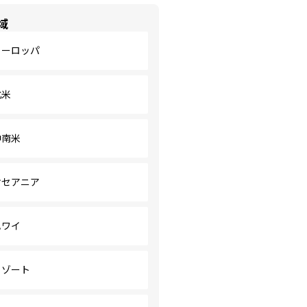
域
ヨーロッパ
北米
中南米
オセアニア
ハワイ
リゾート