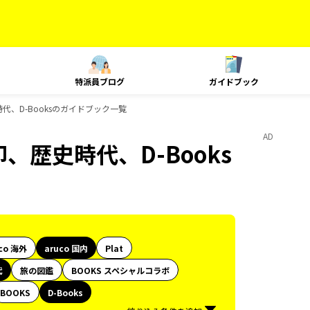
特派員ブログ
ガイドブック
時代、D-Booksのガイドブック一覧
AD
印、歴史時代、D-Books
co 海外
aruco 国内
Plat
代
旅の図鑑
BOOKS スペシャルコラボ
BOOKS
D-Books