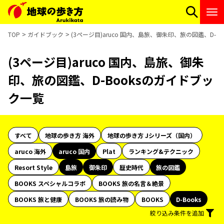
TOP
ガイドブック
(3ページ目)aruco 国内、島旅、御朱印、旅の図鑑、D-B
(3ページ目)aruco 国内、島旅、御朱
印、旅の図鑑、D-Booksのガイドブッ
ク一覧
すべて
地球の歩き方 海外
地球の歩き方 Jシリーズ（国内）
aruco 海外
aruco 国内
Plat
ランキング&テクニック
Resort Style
島旅
御朱印
歴史時代
旅の図鑑
BOOKS スペシャルコラボ
BOOKS 旅の名言＆絶景
BOOKS 旅と健康
BOOKS 旅の読み物
BOOKS
D-Books
絞り込み条件を追加