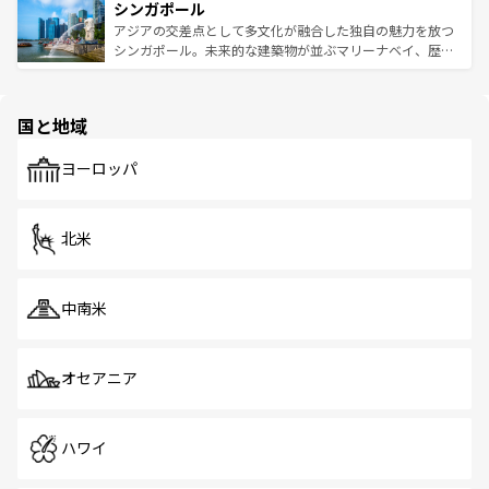
参照してほしい。
シンガポール
激する。気候は一年中温暖で、どの季節にも異なる楽しみ
み、どこを訪れても感動するはず。観光スポットが密集し
が待っている。親しみやすいタイの人々、仏教を中心とし
ており、効率よく見どころを回れるのも魅力。息をのむよ
アジアの交差点として多文化が融合した独自の魅力を放つ
た文化、そして多様な観光資源が、訪れる旅人を魅了し続
うな絶景から文化的な体験まで、香港を存分に楽しみ尽く
シンガポール。未来的な建築物が並ぶマリーナベイ、歴史
ける。 なお、新着のタイ情報は
コンテンツ一覧
を参照して
そう。 なお、新着の香港情報は
コンテンツ一覧
を参照して
と伝統を感じられるエスニックタウン、多数の緑豊かな公
ほしい。
ほしい。
園や自然保護区など、自然が調和した近代的な景観と文化
の多様性あふれるカラフルな町は、どこを歩いても新しい
国と地域
発見がある。さらに、治安のよさや充実した公共交通機関
も、旅行者にとっては魅力的なポイント。グルメも豊富
で、ホーカーズは地元の風情を楽しめる外せないスポット
ヨーロッパ
だ。訪れる人を飽きさせないシンガポールで、多様な魅力
を体感しよう。 なお、新着のシンガポール情報は
コンテン
ツ一覧
を参照してほしい。
北米
中南米
オセアニア
ハワイ