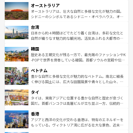
秘を感じたいなら、火山が生み出した壮大な景観を誇るハ
オーストラリア
部のニューオーリンズでは、音楽と美食が融合した独特の
ワイ島は見逃せない。また、定番の観光地といえばオアフ
文化が魅力。旅行者はアメリカの各地域で異なる魅力を楽
島だが、静かな自然を求めるならマウイ島やカウアイ島が
オーストラリアは、壮大な自然と多様な文化が魅力の国。
しみながら、その多様性と豊かな歴史を感じることができ
おすすめ。エメラルドグリーンに輝く海をはじめ、豊かな
シドニーのシンボルであるシドニー・オペラハウス、オー
るだろう。車でのロードトリップや列車の旅も、アメリカ
文化や歴史が息づいている。「アロハスピリット」と呼ば
ストラリア東海岸北部に広がる大サンゴ礁地帯グレートバ
ならではの贅沢な旅のスタイルだ。 なお、新着のアメリカ
台湾
れるおもてなしの心で訪れる人々を迎えてくれるハワイの
リアリーフや大陸中央部にそびえるウルル（エアーズロッ
情報は
コンテンツ一覧
を参照してほしい。
人々、おいしいローカルフードやハワイアンミュージッ
ク）、タスマニアの美しい原生林やケアンズの熱帯雨林な
日本から約４時間ほどでたどり着く台湾は、多彩な文化と
ク、伝統的なフラダンスなど、すべてがハワイの魅力を彩
ど、見どころがたくさん。また、カフェやワイン、オージ
自然が織りなす魅力的な観光地。活気あふれる大都市の台
っている。訪れるたびに新しい発見と感動が待っているハ
ービーフなどの食文化も豊かで、美味しいものであふれて
北やノスタルジックな町並みが人気な九份（ジォウフェ
ワイを、存分に味わってほしい。 なお、新着のハワイ情報
韓国
いる。アクティビティも充実しており、サーフィンやダイ
ン）、静ひつな山岳地帯である台湾東部など、都市の喧騒
は
コンテンツ一覧
を参照してほしい。
ビング、ハイキングなど、アウトドア好きにはたまらな
と山間の静けさが共存しており、訪れる人に新しい発見と
歴史ある王朝文化が残る一方で、最先端のファッションやK
い。オーストラリアの多彩な魅力を存分に味わいつくそ
驚きをもたらしてくれる。また、奥深い台湾の食文化も魅
-POPで世界を席巻している韓国。首都ソウルの宮殿や伝統
う。 なお、新着のオーストラリア情報は
コンテンツ一覧
を
力で、夜市などの屋台グルメから高級料理、ヘルシーで美
家屋が並ぶエリアでは韓国の歴史と文化に浸ることがで
参照してほしい。
ベトナム
容にもいいと評判のスイーツなど、バラエティ豊かな料理
き、地方に足を延ばせば四季折々の自然美を楽しむことが
が味わえる。 なお、新着の台湾情報は
コンテンツ一覧
を参
できる。そして、キムチや焼肉、絶品のストリートフード
豊かな自然と多様な文化が魅力的なベトナム。南北に細長
照してほしい。
まで、さまざまな韓国料理が待っている。夜には、韓国な
く伸びる国土には、広大な田園風景や青々とした山々、世
らではのナイトライフも堪能できる。あたたかいホスピタ
界遺産に登録された壮大な自然景観が点在し、都市部では
タイ
リティに包まれながら、韓国の多彩な魅力を心ゆくまで味
急速な発展と共に伝統が息づく。ハノイの古い町並みやホ
わってみてほしい。 なお、新着の韓国情報は
コンテンツ一
ーチミン市のフランス統治時代の建物も、独特の雰囲気を
タイは、東南アジアに位置する豊かな自然と歴史が息づく
覧
を参照してほしい。
醸し出している。また、バラエティの豊かさとおいしさで
国だ。首都バンコクは高層ビルが立ち並ぶ一方、伝統的な
世界中の食通を魅了してやまないベトナム料理も魅力のひ
寺院や市場がいたるところに点在し、古きよき文化と現代
香港
とつ。フォーやバインミー、ベトナムコーヒーなどは、ぜ
の活気が交差している。北部ではチェンマイなどの山岳地
ひ現地で味わいたい。どの地域を訪れてもあたたかい人々
帯で自然と触れ合い、南部ではプーケットやクラビの美し
アジアと西洋の文化が交わる香港は、特有のエネルギーを
が旅行者を迎えてくれるので、きっと忘れられない旅にな
いビーチでリゾート気分を楽しむことができる。タイ料理
もっている。ヴィクトリア湾に広がる壮大な景色、近未来
るはずだ。 なお、新着のベトナム情報は
コンテンツ一覧
を
は世界的に有名で、屋台から高級レストランまで味覚を刺
的なアートスポット、そして歴史と現代が融合した町並