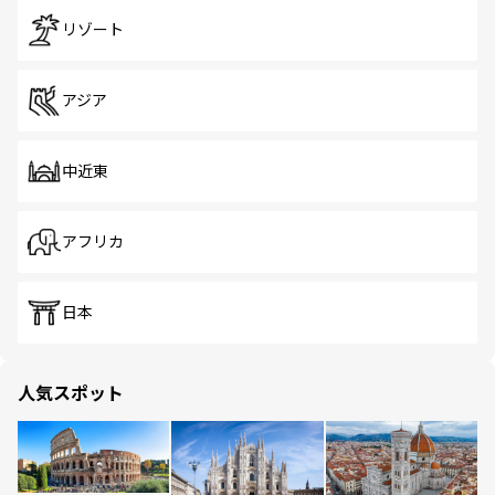
リゾート
アジア
中近東
アフリカ
日本
人気スポット