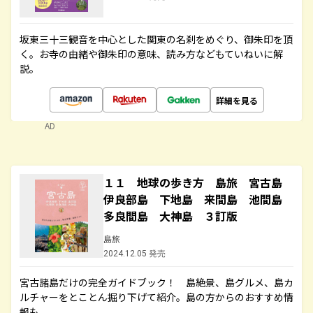
坂東三十三観音を中心とした関東の名刹をめぐり、御朱印を頂
く。お寺の由緒や御朱印の意味、読み方などもていねいに解
説。
詳細を見る
AD
１１ 地球の歩き方 島旅 宮古島
伊良部島 下地島 来間島 池間島
多良間島 大神島 ３訂版
島旅
2024.12.05 発売
宮古諸島だけの完全ガイドブック！ 島絶景、島グルメ、島カ
ルチャーをとことん掘り下げて紹介。島の方からのおすすめ情
報も。