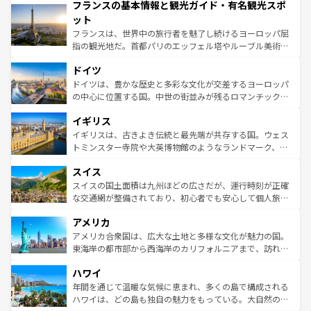
フランスの基本情報と観光ガイド・有名観光スポ
ませてくれるイタリアで、忘れられない旅をしてみよう！
文化が根付くこの国では、情熱的なフラメンコ、熱気あふ
なお、新着のイタリア情報は
コンテンツ一覧
を参照してほ
れる闘牛、そして美味しいタパスが生活の一部となってい
ット
しい。
る。首都マドリードの洗練された雰囲気や、バルセロナの
フランスは、世界中の旅行者を魅了し続けるヨーロッパ屈
アートに溢れた街角から、地方では古代ローマ遺跡や中世
指の観光地だ。首都パリのエッフェル塔やルーブル美術館
の城塞都市、穏やかなビーチリゾートまで多彩な表情を見
といった象徴的なスポットから、田舎町の古風な美しさま
せる。地方によって風土や気候が異なるスペインはその個
ドイツ
で、幅広い魅力が詰まっている。華麗な宮殿、歴史的な大
性で訪れる人を魅了する。 なお、新着のスペイン情報は
コ
聖堂、美しいビーチ、そして豊かな自然が、訪れる者を心
ドイツは、豊かな歴史と多彩な文化が交差するヨーロッパ
ンテンツ一覧
を参照してほしい。
から魅了する。また、フランスは美食の国としても知ら
の中心に位置する国。中世の街並みが残るロマンチック街
れ、フランス料理はユネスコ無形文化遺産にも登録されて
道から、未来を先取りするようなモダンな都市まで多様な
イギリス
いる。シャンパンの発祥地であるランス、プロヴァンスの
顔を持つこの国は、どこを歩いても飽きることがない。ベ
香り高いラベンダー畑など、多彩な楽しみ方が可能だ。さ
ルリンの文化的活気、バイエルン州のアルプスの絶景、そ
イギリスは、古きよき伝統と最先端が共存する国。ウェス
らに、パリ以外の地域にも魅力が溢れており、どの街角に
してライン川沿いのワイン畑といった風景は必見。ビール
トミンスター寺院や大英博物館のようなランドマーク、歴
も豊かな歴史と文化が息づいている。パリ以外の個性あふ
とソーセージを味わいながら地元の人と過ごす楽しい時間
史ある大学都市、美しい丘陵地帯や牧歌的な風景など、エ
れる地方に足を運ぶとそれぞれで全く異なる文化を体験で
スイス
は、お酒好きな人にはぜひ体験してほしい。 なお、新着の
リアごとに異なる魅力がある。また、優雅なアフタヌーン
きるだろう。 なお、新着のフランス情報は
コンテンツ一覧
ドイツ情報は
コンテンツ一覧
を参照してほしい。
ティー、ビール好きにはたまらない英国パブ、サッカー観
スイスの国土面積は九州ほどの広さだが、運行時刻が正確
を参照してほしい。
戦など、本場だからこそできる体験も豊富。イギリスを旅
な交通網が整備されており、初心者でも安心して個人旅行
して楽しみつくそう。 なお、新着のイギリス情報は
コンテ
を楽しめる。日本同様に時刻表どおりの旅が可能だ。中世
アメリカ
ンツ一覧
を参照してほしい。
の建物がそのまま残る町や、スイスならではのユニークな
博物館もあり、アルプス観光だけでなく町歩きも満喫する
アメリカ合衆国は、広大な土地と多様な文化が魅力の国。
ことができる。国民の所得が高いため物価も高いが、旅行
東海岸の都市部から西海岸のカリフォルニアまで、訪れる
者向けの交通パス提供のサービスもあり、うまく活用すれ
場所ごとに異なる風景と体験が待っている。ニューヨーク
ハワイ
ば市内交通費無料で観光を楽しむこともできる。 なお、新
のような巨大都市は、観光、ショッピング、エンターテイ
着のスイス情報は
コンテンツ一覧
を参照してほしい。
ンメントが詰まった刺激的なスポットだ。一方、アメリカ
年間を通じて温暖な気候に恵まれ、多くの島で構成される
西部には大自然が広がり、グランドキャニオンやイエロー
ハワイは、どの島も独自の魅力をもっている。大自然の神
ストーン国立公園といった絶景が堪能できる。さらに、南