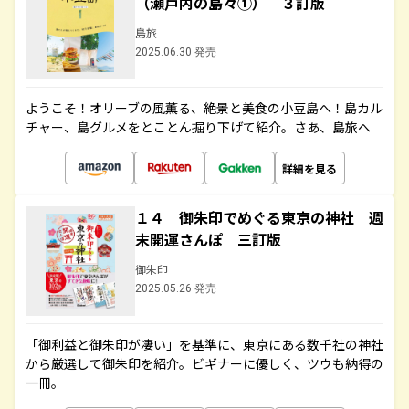
（瀬戸内の島々①） ３訂版
島旅
2025.06.30 発売
ようこそ！オリーブの風薫る、絶景と美食の小豆島へ！島カル
チャー、島グルメをとことん掘り下げて紹介。さあ、島旅へ
詳細を見る
１４ 御朱印でめぐる東京の神社 週
末開運さんぽ 三訂版
御朱印
2025.05.26 発売
「御利益と御朱印が凄い」を基準に、東京にある数千社の神社
から厳選して御朱印を紹介。ビギナーに優しく、ツウも納得の
一冊。