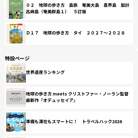
０２ 地球の歩き方 島旅 奄美大島 喜界島 加計
呂麻島（奄美群島１） ５訂版
Ｄ１７ 地球の歩き方 タイ ２０２７～２０２８
特設ページ
世界遺産ランキング
地球の歩き方 meets クリストファー・ノーラン監督
最新作『オデュッセイア』
準備も滞在もスマートに！ トラベルハック2026