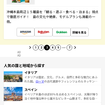
沖縄本島周辺１５離島を「観る・遊ぶ・食べる・泊まる」視点
で徹底ガイド！ 島の文化や絶景、モデルプランも満載の一
冊。
詳細を見る
…
1
2
3
4
5
7
AD
AD
人気の国と地域から探す
イタリア
イタリアは歴史、文化、グルメ、自然と多彩な魅力にあふ
れた国。
ローマ
の古代遺跡やフィレンツェのルネッサンス
美術、ヴェネツィアの運河など、歴史あるスポットはもち
スペイン
ろん、トスカーナの美しい田園風景やアマルフィ海岸の絶
景など、自然景観も見逃せない。観光の合間には、本場の
イベリア半島のほぼ80％を占めるスペインは、太陽が降り
ピザやパスタなど、絶品のイタリア料理を堪能することも
注ぐ地中海沿岸から雄大なピレネー山脈まで、多彩な自然
できる。朝目覚めてから夜眠るまで、すべての瞬間を楽し
と文化が詰まったヨーロッパ屈指の旅行先だ。多様な地域