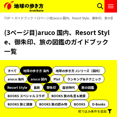
TOP
ガイドブック
(3ページ目)aruco 国内、Resort Style、御朱印、旅
(3ページ目)aruco 国内、Resort Styl
e、御朱印、旅の図鑑のガイドブック
一覧
すべて
地球の歩き方 海外
地球の歩き方 Jシリーズ（国内）
aruco 海外
aruco 国内
Plat
ランキング&テクニック
Resort Style
島旅
御朱印
歴史時代
旅の図鑑
BOOKS スペシャルコラボ
BOOKS 旅の名言＆絶景
BOOKS 旅と健康
BOOKS 旅の読み物
BOOKS
D-Books
絞り込み条件を追加