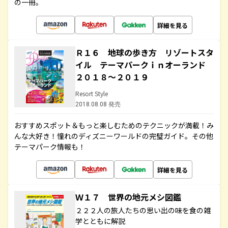
の一冊。
詳細を見る
Ｒ１６ 地球の歩き方 リゾートスタ
イル テーマパークｉｎオーランド
２０１８～２０１９
Resort Style
2018.08.08 発売
おすすめスポット＆もっと楽しむためのテクニックが満載！み
んな大好き！憧れのディズニーワールドの完璧ガイド。その他
テーマパーク情報も！
詳細を見る
Ｗ１７ 世界の地元メシ図鑑
２２２人の旅人たちの思い出の味を食の雑
学とともに解説