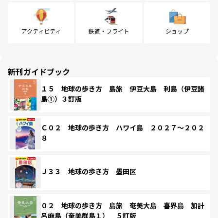
アクティビティ
鉄道・フライト
ショップ
新刊ガイドブック
１５ 地球の歩き方 島旅 伊豆大島 利島（伊豆諸
島①）３訂版
Ｃ０２ 地球の歩き方 ハワイ島 ２０２７～２０２
８
Ｊ３３ 地球の歩き方 墨田区
０２ 地球の歩き方 島旅 奄美大島 喜界島 加計
呂麻島（奄美群島１） ５訂版