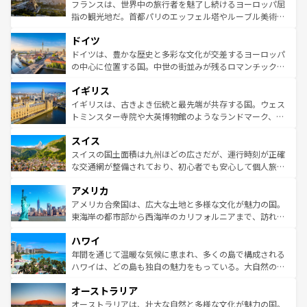
しい。
る。首都マドリードの洗練された雰囲気や、バルセロナの
フランスは、世界中の旅行者を魅了し続けるヨーロッパ屈
アートに溢れた街角から、地方では古代ローマ遺跡や中世
指の観光地だ。首都パリのエッフェル塔やルーブル美術館
の城塞都市、穏やかなビーチリゾートまで多彩な表情を見
といった象徴的なスポットから、田舎町の古風な美しさま
せる。地方によって風土や気候が異なるスペインはその個
ドイツ
で、幅広い魅力が詰まっている。華麗な宮殿、歴史的な大
性で訪れる人を魅了する。 なお、新着のスペイン情報は
コ
聖堂、美しいビーチ、そして豊かな自然が、訪れる者を心
ドイツは、豊かな歴史と多彩な文化が交差するヨーロッパ
ンテンツ一覧
を参照してほしい。
から魅了する。また、フランスは美食の国としても知ら
の中心に位置する国。中世の街並みが残るロマンチック街
れ、フランス料理はユネスコ無形文化遺産にも登録されて
道から、未来を先取りするようなモダンな都市まで多様な
イギリス
いる。シャンパンの発祥地であるランス、プロヴァンスの
顔を持つこの国は、どこを歩いても飽きることがない。ベ
香り高いラベンダー畑など、多彩な楽しみ方が可能だ。さ
ルリンの文化的活気、バイエルン州のアルプスの絶景、そ
イギリスは、古きよき伝統と最先端が共存する国。ウェス
らに、パリ以外の地域にも魅力が溢れており、どの街角に
してライン川沿いのワイン畑といった風景は必見。ビール
トミンスター寺院や大英博物館のようなランドマーク、歴
も豊かな歴史と文化が息づいている。パリ以外の個性あふ
とソーセージを味わいながら地元の人と過ごす楽しい時間
史ある大学都市、美しい丘陵地帯や牧歌的な風景など、エ
れる地方に足を運ぶとそれぞれで全く異なる文化を体験で
スイス
は、お酒好きな人にはぜひ体験してほしい。 なお、新着の
リアごとに異なる魅力がある。また、優雅なアフタヌーン
きるだろう。 なお、新着のフランス情報は
コンテンツ一覧
ドイツ情報は
コンテンツ一覧
を参照してほしい。
ティー、ビール好きにはたまらない英国パブ、サッカー観
スイスの国土面積は九州ほどの広さだが、運行時刻が正確
を参照してほしい。
戦など、本場だからこそできる体験も豊富。イギリスを旅
な交通網が整備されており、初心者でも安心して個人旅行
して楽しみつくそう。 なお、新着のイギリス情報は
コンテ
を楽しめる。日本同様に時刻表どおりの旅が可能だ。中世
アメリカ
ンツ一覧
を参照してほしい。
の建物がそのまま残る町や、スイスならではのユニークな
博物館もあり、アルプス観光だけでなく町歩きも満喫する
アメリカ合衆国は、広大な土地と多様な文化が魅力の国。
ことができる。国民の所得が高いため物価も高いが、旅行
東海岸の都市部から西海岸のカリフォルニアまで、訪れる
者向けの交通パス提供のサービスもあり、うまく活用すれ
場所ごとに異なる風景と体験が待っている。ニューヨーク
ハワイ
ば市内交通費無料で観光を楽しむこともできる。 なお、新
のような巨大都市は、観光、ショッピング、エンターテイ
着のスイス情報は
コンテンツ一覧
を参照してほしい。
ンメントが詰まった刺激的なスポットだ。一方、アメリカ
年間を通じて温暖な気候に恵まれ、多くの島で構成される
西部には大自然が広がり、グランドキャニオンやイエロー
ハワイは、どの島も独自の魅力をもっている。大自然の神
ストーン国立公園といった絶景が堪能できる。さらに、南
秘を感じたいなら、火山が生み出した壮大な景観を誇るハ
オーストラリア
部のニューオーリンズでは、音楽と美食が融合した独特の
ワイ島は見逃せない。また、定番の観光地といえばオアフ
文化が魅力。旅行者はアメリカの各地域で異なる魅力を楽
島だが、静かな自然を求めるならマウイ島やカウアイ島が
オーストラリアは、壮大な自然と多様な文化が魅力の国。