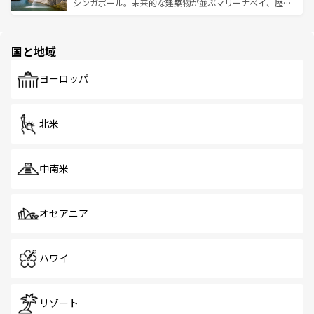
た文化、そして多様な観光資源が、訪れる旅人を魅了し続
うな絶景から文化的な体験まで、香港を存分に楽しみ尽く
シンガポール。未来的な建築物が並ぶマリーナベイ、歴史
ける。 なお、新着のタイ情報は
コンテンツ一覧
を参照して
そう。 なお、新着の香港情報は
コンテンツ一覧
を参照して
と伝統を感じられるエスニックタウン、多数の緑豊かな公
ほしい。
ほしい。
園や自然保護区など、自然が調和した近代的な景観と文化
の多様性あふれるカラフルな町は、どこを歩いても新しい
国と地域
発見がある。さらに、治安のよさや充実した公共交通機関
も、旅行者にとっては魅力的なポイント。グルメも豊富
で、ホーカーズは地元の風情を楽しめる外せないスポット
ヨーロッパ
だ。訪れる人を飽きさせないシンガポールで、多様な魅力
を体感しよう。 なお、新着のシンガポール情報は
コンテン
ツ一覧
を参照してほしい。
北米
中南米
オセアニア
ハワイ
リゾート