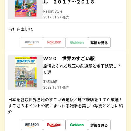
ル ２０１７～２０１８
Resort Style
2017.01.27 発売
当社在庫切れ
詳細を見る
Ｗ２０ 世界のすごい駅
旅情あふれる珠玉の鉄道駅と地下鉄駅１７
０選
旅の図鑑
2022.10.11 発売
日本を含む世界各地のすごい鉄道駅と地下鉄駅を１７０厳選！
すごさのポイントや旅にまつわる雑学を美しい写真とともに紹
介
詳細を見る