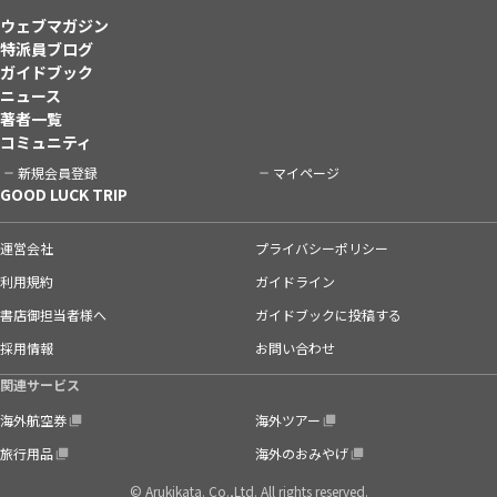
ウェブマガジン
特派員ブログ
ガイドブック
ニュース
著者一覧
コミュニティ
新規会員登録
マイページ
GOOD LUCK TRIP
運営会社
プライバシーポリシー
利用規約
ガイドライン
書店御担当者様へ
ガイドブックに投稿する
採用情報
お問い合わせ
関連サービス
海外航空券
海外ツアー
旅行用品
海外のおみやげ
© Arukikata. Co.,Ltd. All rights reserved.