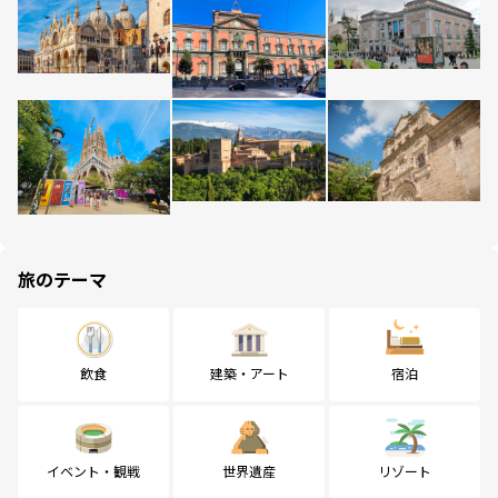
旅のテーマ
飲食
建築・アート
宿泊
イベント・観戦
世界遺産
リゾート