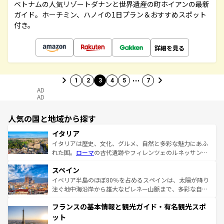
ベトナムの人気リゾートダナンと世界遺産の町ホイアンの最新
ガイド。ホーチミン、ハノイの1日プラン＆おすすめスポット
付き。
詳細を見る
…
1
2
3
4
5
7
AD
AD
人気の国と地域から探す
イタリア
イタリアは歴史、文化、グルメ、自然と多彩な魅力にあふ
れた国。
ローマ
の古代遺跡やフィレンツェのルネッサンス
美術、ヴェネツィアの運河など、歴史あるスポットはもち
スペイン
ろん、トスカーナの美しい田園風景やアマルフィ海岸の絶
景など、自然景観も見逃せない。観光の合間には、本場の
イベリア半島のほぼ80％を占めるスペインは、太陽が降り
ピザやパスタなど、絶品のイタリア料理を堪能することも
注ぐ地中海沿岸から雄大なピレネー山脈まで、多彩な自然
できる。朝目覚めてから夜眠るまで、すべての瞬間を楽し
と文化が詰まったヨーロッパ屈指の旅行先だ。多様な地域
フランスの基本情報と観光ガイド・有名観光スポ
ませてくれるイタリアで、忘れられない旅をしてみよう！
文化が根付くこの国では、情熱的なフラメンコ、熱気あふ
なお、新着のイタリア情報は
コンテンツ一覧
を参照してほ
れる闘牛、そして美味しいタパスが生活の一部となってい
ット