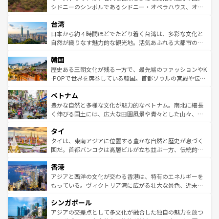
しみながら、その多様性と豊かな歴史を感じることができ
おすすめ。エメラルドグリーンに輝く海をはじめ、豊かな
シドニーのシンボルであるシドニー・オペラハウス、オー
るだろう。車でのロードトリップや列車の旅も、アメリカ
文化や歴史が息づいている。「アロハスピリット」と呼ば
ストラリア東海岸北部に広がる大サンゴ礁地帯グレートバ
ならではの贅沢な旅のスタイルだ。 なお、新着のアメリカ
台湾
れるおもてなしの心で訪れる人々を迎えてくれるハワイの
リアリーフや大陸中央部にそびえるウルル（エアーズロッ
情報は
コンテンツ一覧
を参照してほしい。
人々、おいしいローカルフードやハワイアンミュージッ
ク）、タスマニアの美しい原生林やケアンズの熱帯雨林な
日本から約４時間ほどでたどり着く台湾は、多彩な文化と
ク、伝統的なフラダンスなど、すべてがハワイの魅力を彩
ど、見どころがたくさん。また、カフェやワイン、オージ
自然が織りなす魅力的な観光地。活気あふれる大都市の台
っている。訪れるたびに新しい発見と感動が待っているハ
ービーフなどの食文化も豊かで、美味しいものであふれて
北やノスタルジックな町並みが人気な九份（ジォウフェ
ワイを、存分に味わってほしい。 なお、新着のハワイ情報
韓国
いる。アクティビティも充実しており、サーフィンやダイ
ン）、静ひつな山岳地帯である台湾東部など、都市の喧騒
は
コンテンツ一覧
を参照してほしい。
ビング、ハイキングなど、アウトドア好きにはたまらな
と山間の静けさが共存しており、訪れる人に新しい発見と
歴史ある王朝文化が残る一方で、最先端のファッションやK
い。オーストラリアの多彩な魅力を存分に味わいつくそ
驚きをもたらしてくれる。また、奥深い台湾の食文化も魅
-POPで世界を席巻している韓国。首都ソウルの宮殿や伝統
う。 なお、新着のオーストラリア情報は
コンテンツ一覧
を
力で、夜市などの屋台グルメから高級料理、ヘルシーで美
家屋が並ぶエリアでは韓国の歴史と文化に浸ることがで
参照してほしい。
ベトナム
容にもいいと評判のスイーツなど、バラエティ豊かな料理
き、地方に足を延ばせば四季折々の自然美を楽しむことが
が味わえる。 なお、新着の台湾情報は
コンテンツ一覧
を参
できる。そして、キムチや焼肉、絶品のストリートフード
豊かな自然と多様な文化が魅力的なベトナム。南北に細長
照してほしい。
まで、さまざまな韓国料理が待っている。夜には、韓国な
く伸びる国土には、広大な田園風景や青々とした山々、世
らではのナイトライフも堪能できる。あたたかいホスピタ
界遺産に登録された壮大な自然景観が点在し、都市部では
タイ
リティに包まれながら、韓国の多彩な魅力を心ゆくまで味
急速な発展と共に伝統が息づく。ハノイの古い町並みやホ
わってみてほしい。 なお、新着の韓国情報は
コンテンツ一
ーチミン市のフランス統治時代の建物も、独特の雰囲気を
タイは、東南アジアに位置する豊かな自然と歴史が息づく
覧
を参照してほしい。
醸し出している。また、バラエティの豊かさとおいしさで
国だ。首都バンコクは高層ビルが立ち並ぶ一方、伝統的な
世界中の食通を魅了してやまないベトナム料理も魅力のひ
寺院や市場がいたるところに点在し、古きよき文化と現代
香港
とつ。フォーやバインミー、ベトナムコーヒーなどは、ぜ
の活気が交差している。北部ではチェンマイなどの山岳地
ひ現地で味わいたい。どの地域を訪れてもあたたかい人々
帯で自然と触れ合い、南部ではプーケットやクラビの美し
アジアと西洋の文化が交わる香港は、特有のエネルギーを
が旅行者を迎えてくれるので、きっと忘れられない旅にな
いビーチでリゾート気分を楽しむことができる。タイ料理
もっている。ヴィクトリア湾に広がる壮大な景色、近未来
るはずだ。 なお、新着のベトナム情報は
コンテンツ一覧
を
は世界的に有名で、屋台から高級レストランまで味覚を刺
的なアートスポット、そして歴史と現代が融合した町並
参照してほしい。
シンガポール
激する。気候は一年中温暖で、どの季節にも異なる楽しみ
み、どこを訪れても感動するはず。観光スポットが密集し
が待っている。親しみやすいタイの人々、仏教を中心とし
ており、効率よく見どころを回れるのも魅力。息をのむよ
アジアの交差点として多文化が融合した独自の魅力を放つ