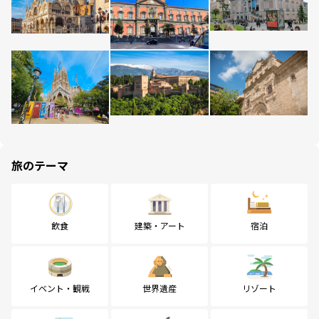
旅のテーマ
飲食
建築・アート
宿泊
イベント・観戦
世界遺産
リゾート