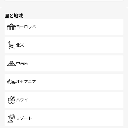
ける。 なお、新着のタイ情報は
コンテンツ一覧
を参照して
そう。 なお、新着の香港情報は
コンテンツ一覧
を参照して
と伝統を感じられるエスニックタウン、多数の緑豊かな公
ほしい。
ほしい。
園や自然保護区など、自然が調和した近代的な景観と文化
の多様性あふれるカラフルな町は、どこを歩いても新しい
国と地域
発見がある。さらに、治安のよさや充実した公共交通機関
も、旅行者にとっては魅力的なポイント。グルメも豊富
で、ホーカーズは地元の風情を楽しめる外せないスポット
ヨーロッパ
だ。訪れる人を飽きさせないシンガポールで、多様な魅力
を体感しよう。 なお、新着のシンガポール情報は
コンテン
ツ一覧
を参照してほしい。
北米
中南米
オセアニア
ハワイ
リゾート