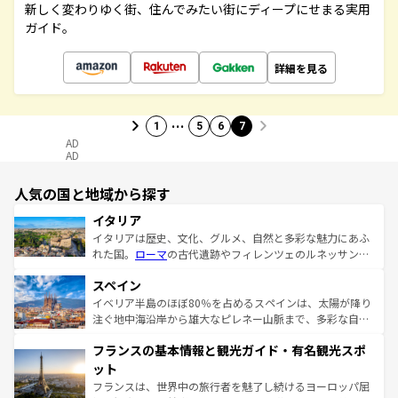
新しく変わりゆく街、住んでみたい街にディープにせまる実用
ガイド。
詳細を見る
…
1
5
6
7
AD
AD
人気の国と地域から探す
イタリア
イタリアは歴史、文化、グルメ、自然と多彩な魅力にあふ
れた国。
ローマ
の古代遺跡やフィレンツェのルネッサンス
美術、ヴェネツィアの運河など、歴史あるスポットはもち
スペイン
ろん、トスカーナの美しい田園風景やアマルフィ海岸の絶
景など、自然景観も見逃せない。観光の合間には、本場の
イベリア半島のほぼ80％を占めるスペインは、太陽が降り
ピザやパスタなど、絶品のイタリア料理を堪能することも
注ぐ地中海沿岸から雄大なピレネー山脈まで、多彩な自然
できる。朝目覚めてから夜眠るまで、すべての瞬間を楽し
と文化が詰まったヨーロッパ屈指の旅行先だ。多様な地域
フランスの基本情報と観光ガイド・有名観光スポ
ませてくれるイタリアで、忘れられない旅をしてみよう！
文化が根付くこの国では、情熱的なフラメンコ、熱気あふ
なお、新着のイタリア情報は
コンテンツ一覧
を参照してほ
れる闘牛、そして美味しいタパスが生活の一部となってい
ット
しい。
る。首都マドリードの洗練された雰囲気や、バルセロナの
フランスは、世界中の旅行者を魅了し続けるヨーロッパ屈