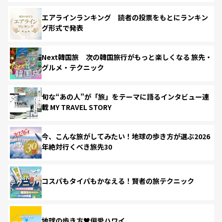
エアラインランキング 読者の投票をもとにランキン
グ形式で発表
Next韓国旅 次の韓国旅行がもっと楽しくなる 旅先・
グルメ・テクニック
旬な“あの人”が「旅」をテーマに語るインタビュー連
載 MY TRAVEL STORY
今、こんな旅がしてみたい！地球の歩き方が選ぶ2026
年絶対行くべき旅先30
コスパもタイパもかなえる！賢者の旅テクニック
地球の歩き方♥偏愛ハワイ