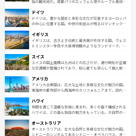
アートに溢れた街角から、地方では古代ローマ遺跡や中世
指の観光地だ。首都パリのエッフェル塔やルーブル美術館
の城塞都市、穏やかなビーチリゾートまで多彩な表情を見
といった象徴的なスポットから、田舎町の古風な美しさま
せる。地方によって風土や気候が異なるスペインはその個
ドイツ
で、幅広い魅力が詰まっている。華麗な宮殿、歴史的な大
性で訪れる人を魅了する。 なお、新着のスペイン情報は
コ
聖堂、美しいビーチ、そして豊かな自然が、訪れる者を心
ドイツは、豊かな歴史と多彩な文化が交差するヨーロッパ
ンテンツ一覧
を参照してほしい。
から魅了する。また、フランスは美食の国としても知ら
の中心に位置する国。中世の街並みが残るロマンチック街
れ、フランス料理はユネスコ無形文化遺産にも登録されて
道から、未来を先取りするようなモダンな都市まで多様な
イギリス
いる。シャンパンの発祥地であるランス、プロヴァンスの
顔を持つこの国は、どこを歩いても飽きることがない。ベ
香り高いラベンダー畑など、多彩な楽しみ方が可能だ。さ
ルリンの文化的活気、バイエルン州のアルプスの絶景、そ
イギリスは、古きよき伝統と最先端が共存する国。ウェス
らに、パリ以外の地域にも魅力が溢れており、どの街角に
してライン川沿いのワイン畑といった風景は必見。ビール
トミンスター寺院や大英博物館のようなランドマーク、歴
も豊かな歴史と文化が息づいている。パリ以外の個性あふ
とソーセージを味わいながら地元の人と過ごす楽しい時間
史ある大学都市、美しい丘陵地帯や牧歌的な風景など、エ
れる地方に足を運ぶとそれぞれで全く異なる文化を体験で
スイス
は、お酒好きな人にはぜひ体験してほしい。 なお、新着の
リアごとに異なる魅力がある。また、優雅なアフタヌーン
きるだろう。 なお、新着のフランス情報は
コンテンツ一覧
ドイツ情報は
コンテンツ一覧
を参照してほしい。
ティー、ビール好きにはたまらない英国パブ、サッカー観
スイスの国土面積は九州ほどの広さだが、運行時刻が正確
を参照してほしい。
戦など、本場だからこそできる体験も豊富。イギリスを旅
な交通網が整備されており、初心者でも安心して個人旅行
して楽しみつくそう。 なお、新着のイギリス情報は
コンテ
を楽しめる。日本同様に時刻表どおりの旅が可能だ。中世
アメリカ
ンツ一覧
を参照してほしい。
の建物がそのまま残る町や、スイスならではのユニークな
博物館もあり、アルプス観光だけでなく町歩きも満喫する
アメリカ合衆国は、広大な土地と多様な文化が魅力の国。
ことができる。国民の所得が高いため物価も高いが、旅行
東海岸の都市部から西海岸のカリフォルニアまで、訪れる
者向けの交通パス提供のサービスもあり、うまく活用すれ
場所ごとに異なる風景と体験が待っている。ニューヨーク
ハワイ
ば市内交通費無料で観光を楽しむこともできる。 なお、新
のような巨大都市は、観光、ショッピング、エンターテイ
着のスイス情報は
コンテンツ一覧
を参照してほしい。
ンメントが詰まった刺激的なスポットだ。一方、アメリカ
年間を通じて温暖な気候に恵まれ、多くの島で構成される
西部には大自然が広がり、グランドキャニオンやイエロー
ハワイは、どの島も独自の魅力をもっている。大自然の神
ストーン国立公園といった絶景が堪能できる。さらに、南
秘を感じたいなら、火山が生み出した壮大な景観を誇るハ
オーストラリア
部のニューオーリンズでは、音楽と美食が融合した独特の
ワイ島は見逃せない。また、定番の観光地といえばオアフ
文化が魅力。旅行者はアメリカの各地域で異なる魅力を楽
島だが、静かな自然を求めるならマウイ島やカウアイ島が
オーストラリアは、壮大な自然と多様な文化が魅力の国。
しみながら、その多様性と豊かな歴史を感じることができ
おすすめ。エメラルドグリーンに輝く海をはじめ、豊かな
シドニーのシンボルであるシドニー・オペラハウス、オー