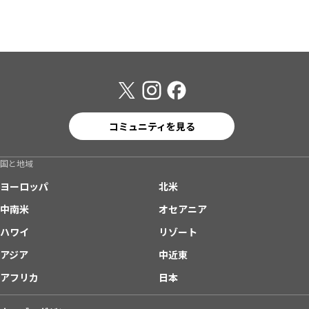
コミュニティを見る
国と地域
ヨーロッパ
北米
中南米
オセアニア
ハワイ
リゾート
アジア
中近東
アフリカ
日本