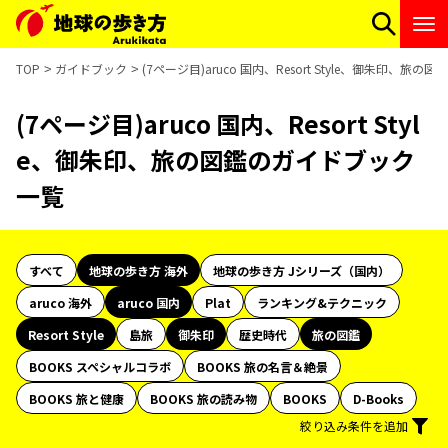
TOP
ガイドブック
(7ページ目)aruco 国内、Resort Style、御朱印、旅
(7ページ目)aruco 国内、Resort Styl
e、御朱印、旅の図鑑のガイドブック
一覧
すべて
地球の歩き方 海外
地球の歩き方 Jシリーズ（国内）
aruco 海外
aruco 国内
Plat
ランキング&テクニック
Resort Style
島旅
御朱印
歴史時代
旅の図鑑
BOOKS スペシャルコラボ
BOOKS 旅の名言＆絶景
BOOKS 旅と健康
BOOKS 旅の読み物
BOOKS
D-Books
絞り込み条件を追加