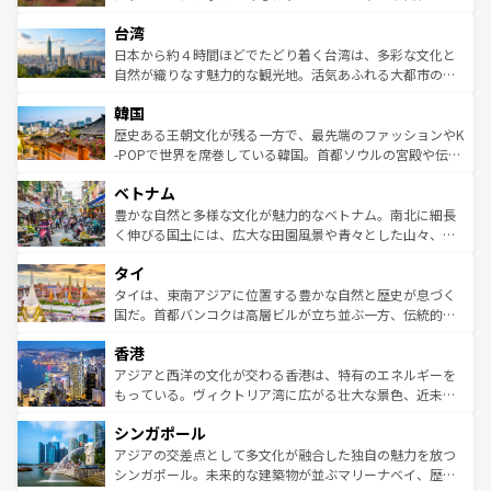
るだろう。車でのロードトリップや列車の旅も、アメリカ
文化や歴史が息づいている。「アロハスピリット」と呼ば
ストラリア東海岸北部に広がる大サンゴ礁地帯グレートバ
ならではの贅沢な旅のスタイルだ。 なお、新着のアメリカ
台湾
れるおもてなしの心で訪れる人々を迎えてくれるハワイの
リアリーフや大陸中央部にそびえるウルル（エアーズロッ
情報は
コンテンツ一覧
を参照してほしい。
人々、おいしいローカルフードやハワイアンミュージッ
ク）、タスマニアの美しい原生林やケアンズの熱帯雨林な
日本から約４時間ほどでたどり着く台湾は、多彩な文化と
ク、伝統的なフラダンスなど、すべてがハワイの魅力を彩
ど、見どころがたくさん。また、カフェやワイン、オージ
自然が織りなす魅力的な観光地。活気あふれる大都市の台
っている。訪れるたびに新しい発見と感動が待っているハ
ービーフなどの食文化も豊かで、美味しいものであふれて
北やノスタルジックな町並みが人気な九份（ジォウフェ
ワイを、存分に味わってほしい。 なお、新着のハワイ情報
韓国
いる。アクティビティも充実しており、サーフィンやダイ
ン）、静ひつな山岳地帯である台湾東部など、都市の喧騒
は
コンテンツ一覧
を参照してほしい。
ビング、ハイキングなど、アウトドア好きにはたまらな
と山間の静けさが共存しており、訪れる人に新しい発見と
歴史ある王朝文化が残る一方で、最先端のファッションやK
い。オーストラリアの多彩な魅力を存分に味わいつくそ
驚きをもたらしてくれる。また、奥深い台湾の食文化も魅
-POPで世界を席巻している韓国。首都ソウルの宮殿や伝統
う。 なお、新着のオーストラリア情報は
コンテンツ一覧
を
力で、夜市などの屋台グルメから高級料理、ヘルシーで美
家屋が並ぶエリアでは韓国の歴史と文化に浸ることがで
参照してほしい。
ベトナム
容にもいいと評判のスイーツなど、バラエティ豊かな料理
き、地方に足を延ばせば四季折々の自然美を楽しむことが
が味わえる。 なお、新着の台湾情報は
コンテンツ一覧
を参
できる。そして、キムチや焼肉、絶品のストリートフード
豊かな自然と多様な文化が魅力的なベトナム。南北に細長
照してほしい。
まで、さまざまな韓国料理が待っている。夜には、韓国な
く伸びる国土には、広大な田園風景や青々とした山々、世
らではのナイトライフも堪能できる。あたたかいホスピタ
界遺産に登録された壮大な自然景観が点在し、都市部では
タイ
リティに包まれながら、韓国の多彩な魅力を心ゆくまで味
急速な発展と共に伝統が息づく。ハノイの古い町並みやホ
わってみてほしい。 なお、新着の韓国情報は
コンテンツ一
ーチミン市のフランス統治時代の建物も、独特の雰囲気を
タイは、東南アジアに位置する豊かな自然と歴史が息づく
覧
を参照してほしい。
醸し出している。また、バラエティの豊かさとおいしさで
国だ。首都バンコクは高層ビルが立ち並ぶ一方、伝統的な
世界中の食通を魅了してやまないベトナム料理も魅力のひ
寺院や市場がいたるところに点在し、古きよき文化と現代
香港
とつ。フォーやバインミー、ベトナムコーヒーなどは、ぜ
の活気が交差している。北部ではチェンマイなどの山岳地
ひ現地で味わいたい。どの地域を訪れてもあたたかい人々
帯で自然と触れ合い、南部ではプーケットやクラビの美し
アジアと西洋の文化が交わる香港は、特有のエネルギーを
が旅行者を迎えてくれるので、きっと忘れられない旅にな
いビーチでリゾート気分を楽しむことができる。タイ料理
もっている。ヴィクトリア湾に広がる壮大な景色、近未来
るはずだ。 なお、新着のベトナム情報は
コンテンツ一覧
を
は世界的に有名で、屋台から高級レストランまで味覚を刺
的なアートスポット、そして歴史と現代が融合した町並
参照してほしい。
シンガポール
激する。気候は一年中温暖で、どの季節にも異なる楽しみ
み、どこを訪れても感動するはず。観光スポットが密集し
が待っている。親しみやすいタイの人々、仏教を中心とし
ており、効率よく見どころを回れるのも魅力。息をのむよ
アジアの交差点として多文化が融合した独自の魅力を放つ
た文化、そして多様な観光資源が、訪れる旅人を魅了し続
うな絶景から文化的な体験まで、香港を存分に楽しみ尽く
シンガポール。未来的な建築物が並ぶマリーナベイ、歴史