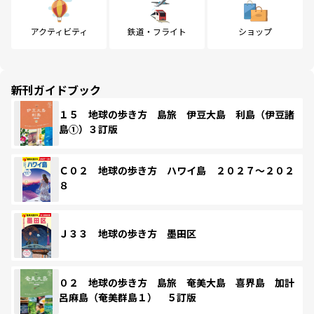
アクティビティ
鉄道・フライト
ショップ
新刊ガイドブック
１５ 地球の歩き方 島旅 伊豆大島 利島（伊豆諸
島①）３訂版
Ｃ０２ 地球の歩き方 ハワイ島 ２０２７～２０２
８
Ｊ３３ 地球の歩き方 墨田区
０２ 地球の歩き方 島旅 奄美大島 喜界島 加計
呂麻島（奄美群島１） ５訂版