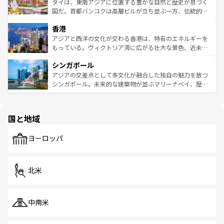
わってみてほしい。 なお、新着の韓国情報は
コンテンツ一
ーチミン市のフランス統治時代の建物も、独特の雰囲気を
タイは、東南アジアに位置する豊かな自然と歴史が息づく
覧
を参照してほしい。
醸し出している。また、バラエティの豊かさとおいしさで
国だ。首都バンコクは高層ビルが立ち並ぶ一方、伝統的な
世界中の食通を魅了してやまないベトナム料理も魅力のひ
寺院や市場がいたるところに点在し、古きよき文化と現代
香港
とつ。フォーやバインミー、ベトナムコーヒーなどは、ぜ
の活気が交差している。北部ではチェンマイなどの山岳地
ひ現地で味わいたい。どの地域を訪れてもあたたかい人々
帯で自然と触れ合い、南部ではプーケットやクラビの美し
アジアと西洋の文化が交わる香港は、特有のエネルギーを
が旅行者を迎えてくれるので、きっと忘れられない旅にな
いビーチでリゾート気分を楽しむことができる。タイ料理
もっている。ヴィクトリア湾に広がる壮大な景色、近未来
るはずだ。 なお、新着のベトナム情報は
コンテンツ一覧
を
は世界的に有名で、屋台から高級レストランまで味覚を刺
的なアートスポット、そして歴史と現代が融合した町並
参照してほしい。
シンガポール
激する。気候は一年中温暖で、どの季節にも異なる楽しみ
み、どこを訪れても感動するはず。観光スポットが密集し
が待っている。親しみやすいタイの人々、仏教を中心とし
ており、効率よく見どころを回れるのも魅力。息をのむよ
アジアの交差点として多文化が融合した独自の魅力を放つ
た文化、そして多様な観光資源が、訪れる旅人を魅了し続
うな絶景から文化的な体験まで、香港を存分に楽しみ尽く
シンガポール。未来的な建築物が並ぶマリーナベイ、歴史
ける。 なお、新着のタイ情報は
コンテンツ一覧
を参照して
そう。 なお、新着の香港情報は
コンテンツ一覧
を参照して
と伝統を感じられるエスニックタウン、多数の緑豊かな公
ほしい。
ほしい。
園や自然保護区など、自然が調和した近代的な景観と文化
の多様性あふれるカラフルな町は、どこを歩いても新しい
国と地域
発見がある。さらに、治安のよさや充実した公共交通機関
も、旅行者にとっては魅力的なポイント。グルメも豊富
で、ホーカーズは地元の風情を楽しめる外せないスポット
ヨーロッパ
だ。訪れる人を飽きさせないシンガポールで、多様な魅力
を体感しよう。 なお、新着のシンガポール情報は
コンテン
ツ一覧
を参照してほしい。
北米
中南米