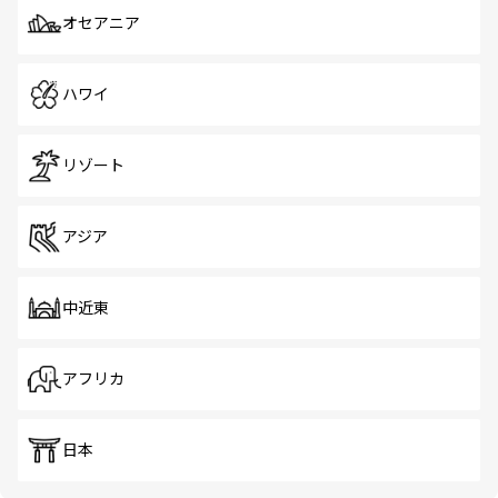
オセアニア
ハワイ
リゾート
アジア
中近東
アフリカ
日本