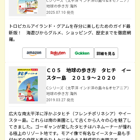
Cシリーズ（太平洋 インド洋の島々&オセアニア）
地球の歩き方 海外
2025.07.10 発売
トロピカルアイランド・グアムを存分に楽しむためのガイド最
新版！ 海遊びからグルメ、ショッピング、歴史までを徹底網
羅。
詳細を見る
Ｃ０５ 地球の歩き方 タヒチ イー
スター島 ２０１９～２０２０
Cシリーズ（太平洋 インド洋の島々&オセアニア）
地球の歩き方 海外
2019.03.27 発売
広大な南太平洋に浮かぶタヒチ（フレンチポリネシア）やイー
スター島。これらは南の楽園として古くから人々の心を魅了し
てきました。ゴーギャンが愛したタヒチはハネムーナーが憧れ
る極上のリゾート地です。モアイ像で有名なイースター島も手
付かずの自然と素朴な人々に出会える魅惑的な楽園です。