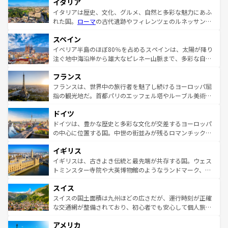
イタリア
イタリアは歴史、文化、グルメ、自然と多彩な魅力にあふ
れた国。
ローマ
の古代遺跡やフィレンツェのルネッサンス
美術、ヴェネツィアの運河など、歴史あるスポットはもち
スペイン
ろん、トスカーナの美しい田園風景やアマルフィ海岸の絶
景など、自然景観も見逃せない。観光の合間には、本場の
イベリア半島のほぼ80％を占めるスペインは、太陽が降り
ピザやパスタなど、絶品のイタリア料理を堪能することも
注ぐ地中海沿岸から雄大なピレネー山脈まで、多彩な自然
できる。朝目覚めてから夜眠るまで、すべての瞬間を楽し
と文化が詰まったヨーロッパ屈指の旅行先だ。多様な地域
フランス
ませてくれるイタリアで、忘れられない旅をしてみよう！
文化が根付くこの国では、情熱的なフラメンコ、熱気あふ
なお、新着のイタリア情報は
コンテンツ一覧
を参照してほ
れる闘牛、そして美味しいタパスが生活の一部となってい
フランスは、世界中の旅行者を魅了し続けるヨーロッパ屈
しい。
る。首都マドリードの洗練された雰囲気や、バルセロナの
指の観光地だ。首都パリのエッフェル塔やルーブル美術館
アートに溢れた街角から、地方では古代ローマ遺跡や中世
といった象徴的なスポットから、田舎町の古風な美しさま
ドイツ
の城塞都市、穏やかなビーチリゾートまで多彩な表情を見
で、幅広い魅力が詰まっている。華麗な宮殿、歴史的な大
せる。地方によって風土や気候が異なるスペインはその個
聖堂、美しいビーチ、そして豊かな自然が、訪れる者を心
ドイツは、豊かな歴史と多彩な文化が交差するヨーロッパ
性で訪れる人を魅了する。 なお、新着のスペイン情報は
コ
から魅了する。また、フランスは美食の国としても知ら
の中心に位置する国。中世の街並みが残るロマンチック街
ンテンツ一覧
を参照してほしい。
れ、フランス料理はユネスコ無形文化遺産にも登録されて
道から、未来を先取りするようなモダンな都市まで多様な
イギリス
いる。シャンパンの発祥地であるランス、プロヴァンスの
顔を持つこの国は、どこを歩いても飽きることがない。ベ
香り高いラベンダー畑など、多彩な楽しみ方が可能だ。さ
ルリンの文化的活気、バイエルン州のアルプスの絶景、そ
イギリスは、古きよき伝統と最先端が共存する国。ウェス
らに、パリ以外の地域にも魅力が溢れており、どの街角に
してライン川沿いのワイン畑といった風景は必見。ビール
トミンスター寺院や大英博物館のようなランドマーク、歴
も豊かな歴史と文化が息づいている。パリ以外の個性あふ
とソーセージを味わいながら地元の人と過ごす楽しい時間
史ある大学都市、美しい丘陵地帯や牧歌的な風景など、エ
れる地方に足を運ぶとそれぞれで全く異なる文化を体験で
スイス
は、お酒好きな人にはぜひ体験してほしい。 なお、新着の
リアごとに異なる魅力がある。また、優雅なアフタヌーン
きるだろう。 なお、新着のフランス情報は
コンテンツ一覧
ドイツ情報は
コンテンツ一覧
を参照してほしい。
ティー、ビール好きにはたまらない英国パブ、サッカー観
スイスの国土面積は九州ほどの広さだが、運行時刻が正確
を参照してほしい。
戦など、本場だからこそできる体験も豊富。イギリスを旅
な交通網が整備されており、初心者でも安心して個人旅行
して楽しみつくそう。 なお、新着のイギリス情報は
コンテ
を楽しめる。日本同様に時刻表どおりの旅が可能だ。中世
アメリカ
ンツ一覧
を参照してほしい。
の建物がそのまま残る町や、スイスならではのユニークな