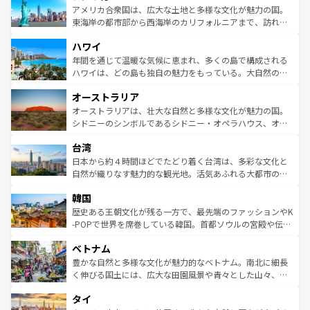
博物館もあり、アルプス観光だけでなく町歩きも満喫する
アメリカ合衆国は、広大な土地と多様な文化が魅力の国。
ことができる。国民の所得が高いため物価も高いが、旅行
東海岸の都市部から西海岸のカリフォルニアまで、訪れる
者向けの交通パス提供のサービスもあり、うまく活用すれ
場所ごとに異なる風景と体験が待っている。ニューヨーク
ハワイ
ば市内交通費無料で観光を楽しむこともできる。 なお、新
のような巨大都市は、観光、ショッピング、エンターテイ
着のスイス情報は
コンテンツ一覧
を参照してほしい。
ンメントが詰まった刺激的なスポットだ。一方、アメリカ
年間を通じて温暖な気候に恵まれ、多くの島で構成される
西部には大自然が広がり、グランドキャニオンやイエロー
ハワイは、どの島も独自の魅力をもっている。大自然の神
ストーン国立公園といった絶景が堪能できる。さらに、南
秘を感じたいなら、火山が生み出した壮大な景観を誇るハ
オーストラリア
部のニューオーリンズでは、音楽と美食が融合した独特の
ワイ島は見逃せない。また、定番の観光地といえばオアフ
文化が魅力。旅行者はアメリカの各地域で異なる魅力を楽
島だが、静かな自然を求めるならマウイ島やカウアイ島が
オーストラリアは、壮大な自然と多様な文化が魅力の国。
しみながら、その多様性と豊かな歴史を感じることができ
おすすめ。エメラルドグリーンに輝く海をはじめ、豊かな
シドニーのシンボルであるシドニー・オペラハウス、オー
るだろう。車でのロードトリップや列車の旅も、アメリカ
文化や歴史が息づいている。「アロハスピリット」と呼ば
ストラリア東海岸北部に広がる大サンゴ礁地帯グレートバ
ならではの贅沢な旅のスタイルだ。 なお、新着のアメリカ
台湾
れるおもてなしの心で訪れる人々を迎えてくれるハワイの
リアリーフや大陸中央部にそびえるウルル（エアーズロッ
情報は
コンテンツ一覧
を参照してほしい。
人々、おいしいローカルフードやハワイアンミュージッ
ク）、タスマニアの美しい原生林やケアンズの熱帯雨林な
日本から約４時間ほどでたどり着く台湾は、多彩な文化と
ク、伝統的なフラダンスなど、すべてがハワイの魅力を彩
ど、見どころがたくさん。また、カフェやワイン、オージ
自然が織りなす魅力的な観光地。活気あふれる大都市の台
っている。訪れるたびに新しい発見と感動が待っているハ
ービーフなどの食文化も豊かで、美味しいものであふれて
北やノスタルジックな町並みが人気な九份（ジォウフェ
ワイを、存分に味わってほしい。 なお、新着のハワイ情報
韓国
いる。アクティビティも充実しており、サーフィンやダイ
ン）、静ひつな山岳地帯である台湾東部など、都市の喧騒
は
コンテンツ一覧
を参照してほしい。
ビング、ハイキングなど、アウトドア好きにはたまらな
と山間の静けさが共存しており、訪れる人に新しい発見と
歴史ある王朝文化が残る一方で、最先端のファッションやK
い。オーストラリアの多彩な魅力を存分に味わいつくそ
驚きをもたらしてくれる。また、奥深い台湾の食文化も魅
-POPで世界を席巻している韓国。首都ソウルの宮殿や伝統
う。 なお、新着のオーストラリア情報は
コンテンツ一覧
を
力で、夜市などの屋台グルメから高級料理、ヘルシーで美
家屋が並ぶエリアでは韓国の歴史と文化に浸ることがで
参照してほしい。
ベトナム
容にもいいと評判のスイーツなど、バラエティ豊かな料理
き、地方に足を延ばせば四季折々の自然美を楽しむことが
が味わえる。 なお、新着の台湾情報は
コンテンツ一覧
を参
できる。そして、キムチや焼肉、絶品のストリートフード
豊かな自然と多様な文化が魅力的なベトナム。南北に細長
照してほしい。
まで、さまざまな韓国料理が待っている。夜には、韓国な
く伸びる国土には、広大な田園風景や青々とした山々、世
らではのナイトライフも堪能できる。あたたかいホスピタ
界遺産に登録された壮大な自然景観が点在し、都市部では
タイ
リティに包まれながら、韓国の多彩な魅力を心ゆくまで味
急速な発展と共に伝統が息づく。ハノイの古い町並みやホ