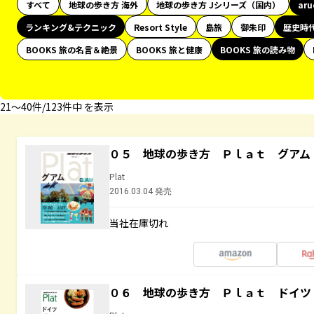
すべて
地球の歩き方 海外
地球の歩き方 Jシリーズ（国内）
ar
ランキング&テクニック
Resort Style
島旅
御朱印
歴史時
BOOKS 旅の名言＆絶景
BOOKS 旅と健康
BOOKS 旅の読み物
21〜40件/123件中 を表示
０５ 地球の歩き方 Ｐｌａｔ グアム
Plat
2016.03.04 発売
当社在庫切れ
０６ 地球の歩き方 Ｐｌａｔ ドイツ