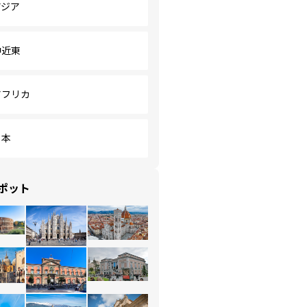
アジア
中近東
アフリカ
日本
ポット