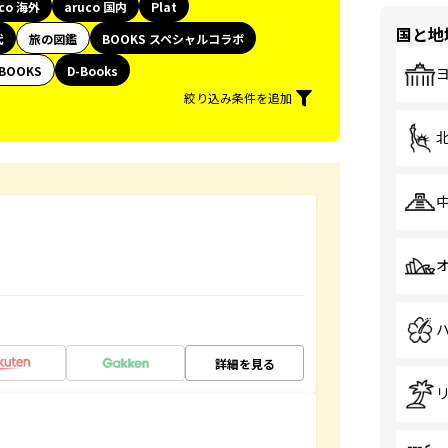
uco 海外
aruco 国内
Plat
国と地
代
旅の図鑑
BOOKS スペシャルコラボ
BOOKS
D-Books
絞り込み条件を追加
詳細を見る