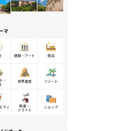
ーマ
食
建築・アート
宿泊
ト・
世界遺産
リゾート
戦
鉄道・
ビティ
ショップ
フライト