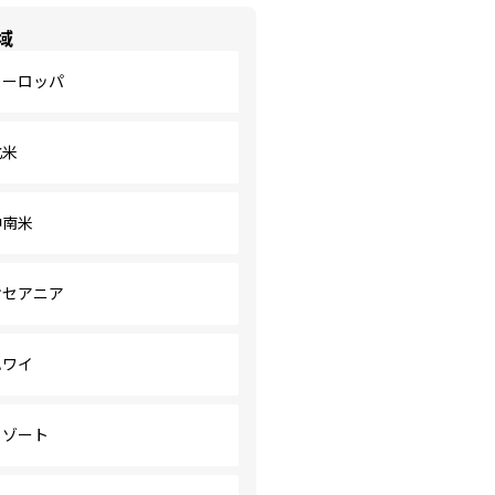
域
ヨーロッパ
北米
中南米
オセアニア
ハワイ
リゾート