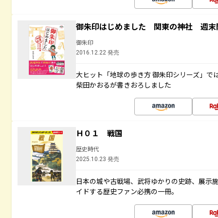
御朱印はじめました 関東の神社 週末
御朱印
2016.12.22 発売
大ヒット「地球の歩き方 御朱印シリーズ」で
柴田かおるが書きおろしました
Ｈ０１ 戦国
歴史時代
2025.10.23 発売
日本の城や古戦場、武将ゆかりの史跡、展示
イドする歴史ファン必携の一冊。