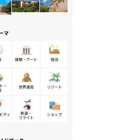
ーマ
食
建築・アート
宿泊
ト・
世界遺産
リゾート
戦
鉄道・
ビティ
ショップ
フライト