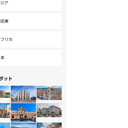
アジア
中近東
アフリカ
日本
ポット