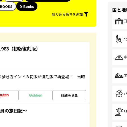
BOOKS
D-Books
国と地
絞り込み条件を追加
-1983（初版復刻版）
球の歩き方インドの初版が復刻版で再登場！ 当時
詳細を見る
社員の旅日記～