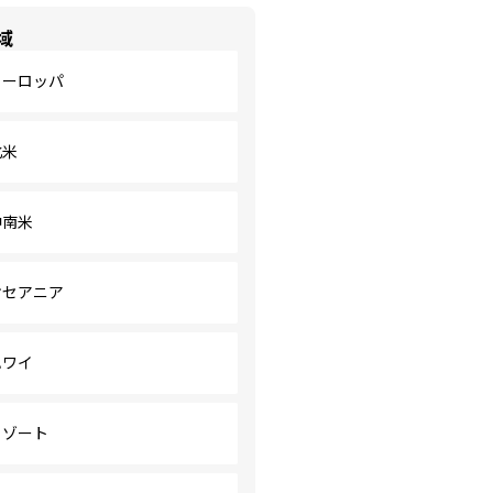
域
ヨーロッパ
北米
中南米
オセアニア
ハワイ
リゾート