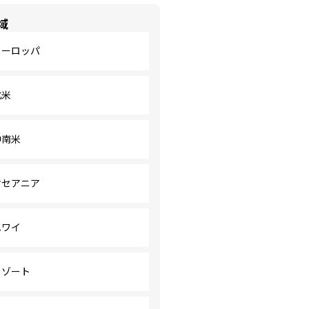
域
ヨーロッパ
北米
中南米
オセアニア
ハワイ
リゾート