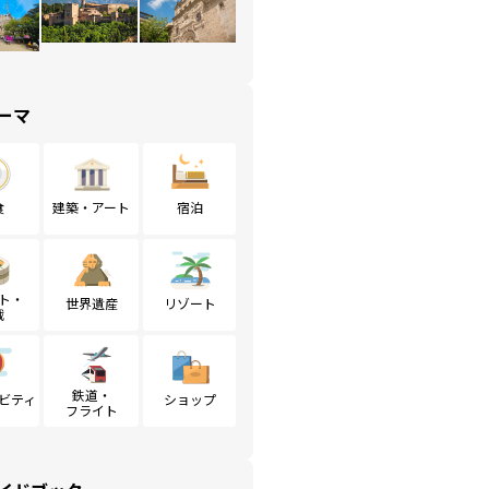
ーマ
食
建築・アート
宿泊
ト・
世界遺産
リゾート
戦
鉄道・
ビティ
ショップ
フライト