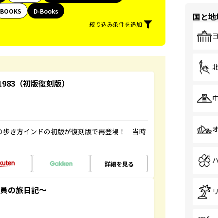
BOOKS
D-Books
国と地
絞り込み条件を追加
-1983（初版復刻版）
球の歩き方インドの初版が復刻版で再登場！ 当時
詳細を見る
社員の旅日記～