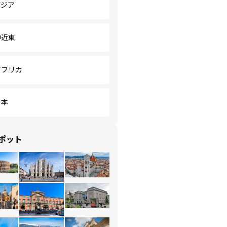
アジア
中近東
アフリカ
日本
ポット