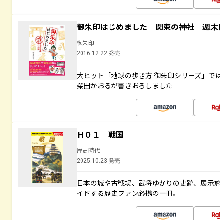
御朱印はじめました 関東の神社 週末
御朱印
2016.12.22 発売
大ヒット「地球の歩き方 御朱印シリーズ」で
柴田かおるが書きおろしました
Ｈ０１ 戦国
歴史時代
2025.10.23 発売
日本の城や古戦場、武将ゆかりの史跡、展示
イドする歴史ファン必携の一冊。