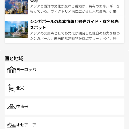
香港
とつ。フォーやバインミー、ベトナムコーヒーなどは、ぜ
の活気が交差している。北部ではチェンマイなどの山岳地
ひ現地で味わいたい。どの地域を訪れてもあたたかい人々
帯で自然と触れ合い、南部ではプーケットやクラビの美し
アジアと西洋の文化が交わる香港は、特有のエネルギーを
が旅行者を迎えてくれるので、きっと忘れられない旅にな
いビーチでリゾート気分を楽しむことができる。タイ料理
もっている。ヴィクトリア湾に広がる壮大な景色、近未来
るはずだ。 なお、新着のベトナム情報は
コンテンツ一覧
を
は世界的に有名で、屋台から高級レストランまで味覚を刺
的なアートスポット、そして歴史と現代が融合した町並
参照してほしい。
シンガポールの基本情報と観光ガイド・有名観光
激する。気候は一年中温暖で、どの季節にも異なる楽しみ
み、どこを訪れても感動するはず。観光スポットが密集し
が待っている。親しみやすいタイの人々、仏教を中心とし
ており、効率よく見どころを回れるのも魅力。息をのむよ
スポット
た文化、そして多様な観光資源が、訪れる旅人を魅了し続
うな絶景から文化的な体験まで、香港を存分に楽しみ尽く
アジアの交差点として多文化が融合した独自の魅力を放つ
ける。 なお、新着のタイ情報は
コンテンツ一覧
を参照して
そう。 なお、新着の香港情報は
コンテンツ一覧
を参照して
シンガポール。未来的な建築物が並ぶマリーナベイ、歴史
ほしい。
ほしい。
と伝統を感じられるエスニックタウン、多数の緑豊かな公
園や自然保護区など、自然が調和した近代的な景観と文化
の多様性あふれるカラフルな町は、どこを歩いても新しい
国と地域
発見がある。さらに、治安のよさや充実した公共交通機関
も、旅行者にとっては魅力的なポイント。グルメも豊富
で、ホーカーズは地元の風情を楽しめる外せないスポット
ヨーロッパ
だ。訪れる人を飽きさせないシンガポールで、多様な魅力
を体感しよう。 なお、新着のシンガポール情報は
コンテン
ツ一覧
を参照してほしい。
北米
中南米
オセアニア