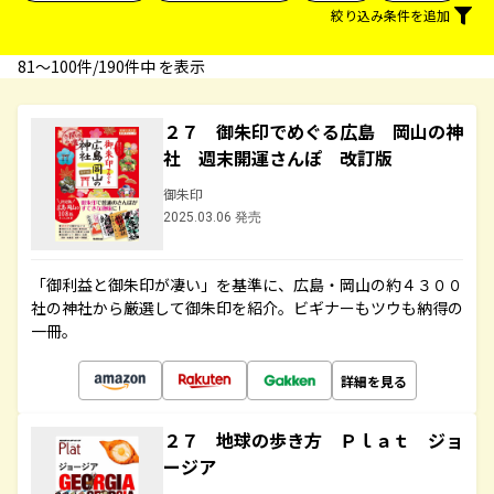
絞り込み条件を追加
81〜100件/190件中 を表示
２７ 御朱印でめぐる広島 岡山の神
社 週末開運さんぽ 改訂版
御朱印
2025.03.06 発売
「御利益と御朱印が凄い」を基準に、広島・岡山の約４３００
社の神社から厳選して御朱印を紹介。ビギナーもツウも納得の
一冊。
詳細を見る
２７ 地球の歩き方 Ｐｌａｔ ジョ
ージア