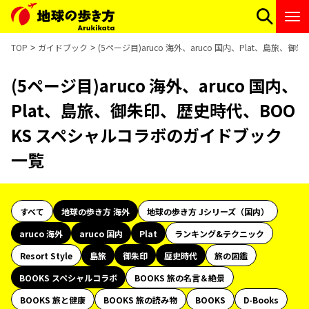
TOP
ガイドブック
(5ページ目)aruco 海外、aruco 国内、Plat、島
(5ページ目)aruco 海外、aruco 国内、
Plat、島旅、御朱印、歴史時代、BOO
KS スペシャルコラボのガイドブック
一覧
すべて
地球の歩き方 海外
地球の歩き方 Jシリーズ（国内）
aruco 海外
aruco 国内
Plat
ランキング&テクニック
Resort Style
島旅
御朱印
歴史時代
旅の図鑑
BOOKS スペシャルコラボ
BOOKS 旅の名言＆絶景
BOOKS 旅と健康
BOOKS 旅の読み物
BOOKS
D-Books