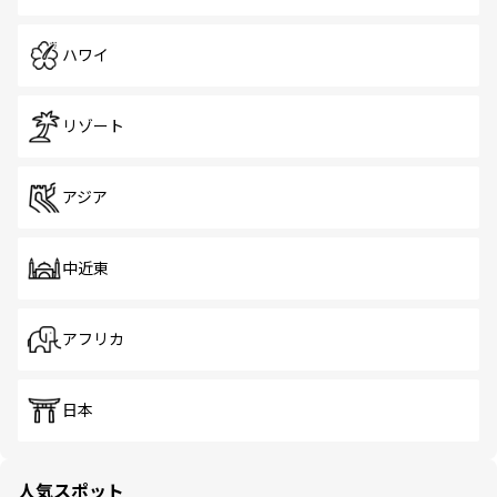
ハワイ
リゾート
アジア
中近東
アフリカ
日本
人気スポット