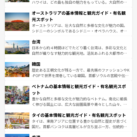
ストーン国立公園といった絶景が堪能できる。さらに、南
ハワイは、どの島も独自の魅力をもっている。大自然の神
部のニューオーリンズでは、音楽と美食が融合した独特の
秘を感じたいなら、火山が生み出した壮大な景観を誇るハ
文化が魅力。旅行者はアメリカの各地域で異なる魅力を楽
オーストラリアの基本情報と観光ガイド・有名観
ワイ島は見逃せない。また、定番の観光地といえばオアフ
しみながら、その多様性と豊かな歴史を感じることができ
島だが、静かな自然を求めるならマウイ島やカウアイ島が
光スポット
るだろう。車でのロードトリップや列車の旅も、アメリカ
おすすめ。エメラルドグリーンに輝く海をはじめ、豊かな
オーストラリアは、壮大な自然と多様な文化が魅力の国。
ならではの贅沢な旅のスタイルだ。 なお、新着のアメリカ
文化や歴史が息づいている。「アロハスピリット」と呼ば
シドニーのシンボルであるシドニー・オペラハウス、オー
情報は
コンテンツ一覧
を参照してほしい。
れるおもてなしの心で訪れる人々を迎えてくれるハワイの
ストラリア東海岸北部に広がる大サンゴ礁地帯グレートバ
人々、おいしいローカルフードやハワイアンミュージッ
台湾
リアリーフや大陸中央部にそびえるウルル（エアーズロッ
ク、伝統的なフラダンスなど、すべてがハワイの魅力を彩
ク）、タスマニアの美しい原生林やケアンズの熱帯雨林な
日本から約４時間ほどでたどり着く台湾は、多彩な文化と
っている。訪れるたびに新しい発見と感動が待っているハ
ど、見どころがたくさん。また、カフェやワイン、オージ
自然が織りなす魅力的な観光地。活気あふれる大都市の台
ワイを、存分に味わってほしい。 なお、新着のハワイ情報
ービーフなどの食文化も豊かで、美味しいものであふれて
北やノスタルジックな町並みが人気な九份（ジォウフェ
は
コンテンツ一覧
を参照してほしい。
韓国
いる。アクティビティも充実しており、サーフィンやダイ
ン）、静ひつな山岳地帯である台湾東部など、都市の喧騒
ビング、ハイキングなど、アウトドア好きにはたまらな
と山間の静けさが共存しており、訪れる人に新しい発見と
歴史ある王朝文化が残る一方で、最先端のファッションやK
い。オーストラリアの多彩な魅力を存分に味わいつくそ
驚きをもたらしてくれる。また、奥深い台湾の食文化も魅
-POPで世界を席巻している韓国。首都ソウルの宮殿や伝統
う。 なお、新着のオーストラリア情報は
コンテンツ一覧
を
力で、夜市などの屋台グルメから高級料理、ヘルシーで美
家屋が並ぶエリアでは韓国の歴史と文化に浸ることがで
参照してほしい。
ベトナムの基本情報と観光ガイド・有名観光スポ
容にもいいと評判のスイーツなど、バラエティ豊かな料理
き、地方に足を延ばせば四季折々の自然美を楽しむことが
が味わえる。 なお、新着の台湾情報は
コンテンツ一覧
を参
できる。そして、キムチや焼肉、絶品のストリートフード
ット
照してほしい。
まで、さまざまな韓国料理が待っている。夜には、韓国な
豊かな自然と多様な文化が魅力的なベトナム。南北に細長
らではのナイトライフも堪能できる。あたたかいホスピタ
く伸びる国土には、広大な田園風景や青々とした山々、世
リティに包まれながら、韓国の多彩な魅力を心ゆくまで味
界遺産に登録された壮大な自然景観が点在し、都市部では
わってみてほしい。 なお、新着の韓国情報は
コンテンツ一
タイの基本情報と観光ガイド・有名観光スポット
急速な発展と共に伝統が息づく。ハノイの古い町並みやホ
覧
を参照してほしい。
ーチミン市のフランス統治時代の建物も、独特の雰囲気を
タイは、東南アジアに位置する豊かな自然と歴史が息づく
醸し出している。また、バラエティの豊かさとおいしさで
国だ。首都バンコクは高層ビルが立ち並ぶ一方、伝統的な
世界中の食通を魅了してやまないベトナム料理も魅力のひ
寺院や市場がいたるところに点在し、古きよき文化と現代