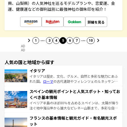
県、山梨県）の人気神社を巡るモデルプランや、恋愛運、金
運、健康運などの御利益別に最強神社の御朱印を紹介！
詳細を見る
…
…
1
3
4
5
6
7
10
AD
AD
人気の国と地域から探す
イタリア
イタリアは歴史、文化、グルメ、自然と多彩な魅力にあふ
れた国。
ローマ
の古代遺跡やフィレンツェのルネッサンス
美術、ヴェネツィアの運河など、歴史あるスポットはもち
スペインの観光ポイントと人気スポット・知ってお
ろん、トスカーナの美しい田園風景やアマルフィ海岸の絶
景など、自然景観も見逃せない。観光の合間には、本場の
くべき基本情報
ピザやパスタなど、絶品のイタリア料理を堪能することも
イベリア半島のほぼ80％を占めるスペインは、太陽が降り
できる。朝目覚めてから夜眠るまで、すべての瞬間を楽し
注ぐ地中海沿岸から雄大なピレネー山脈まで、多彩な自然
ませてくれるイタリアで、忘れられない旅をしてみよう！
と文化が詰まったヨーロッパ屈指の旅行先だ。多様な地域
なお、新着のイタリア情報は
コンテンツ一覧
を参照してほ
フランスの基本情報と観光ガイド・有名観光スポ
文化が根付くこの国では、情熱的なフラメンコ、熱気あふ
しい。
れる闘牛、そして美味しいタパスが生活の一部となってい
ット