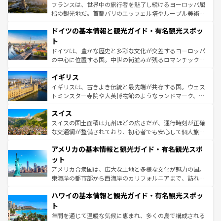
る。首都マドリードの洗練された雰囲気や、バルセロナの
フランスは、世界中の旅行者を魅了し続けるヨーロッパ屈
アートに溢れた街角から、地方では古代ローマ遺跡や中世
指の観光地だ。首都パリのエッフェル塔やルーブル美術館
の城塞都市、穏やかなビーチリゾートまで多彩な表情を見
といった象徴的なスポットから、田舎町の古風な美しさま
せる。地方によって風土や気候が異なるスペインはその個
ドイツの基本情報と観光ガイド・有名観光スポッ
で、幅広い魅力が詰まっている。華麗な宮殿、歴史的な大
性で訪れる人を魅了する。 なお、新着のスペイン情報は
コ
聖堂、美しいビーチ、そして豊かな自然が、訪れる者を心
ト
ンテンツ一覧
を参照してほしい。
から魅了する。また、フランスは美食の国としても知ら
ドイツは、豊かな歴史と多彩な文化が交差するヨーロッパ
れ、フランス料理はユネスコ無形文化遺産にも登録されて
の中心に位置する国。中世の街並みが残るロマンチック街
いる。シャンパンの発祥地であるランス、プロヴァンスの
道から、未来を先取りするようなモダンな都市まで多様な
香り高いラベンダー畑など、多彩な楽しみ方が可能だ。さ
イギリス
顔を持つこの国は、どこを歩いても飽きることがない。ベ
らに、パリ以外の地域にも魅力が溢れており、どの街角に
ルリンの文化的活気、バイエルン州のアルプスの絶景、そ
イギリスは、古きよき伝統と最先端が共存する国。ウェス
も豊かな歴史と文化が息づいている。パリ以外の個性あふ
してライン川沿いのワイン畑といった風景は必見。ビール
トミンスター寺院や大英博物館のようなランドマーク、歴
れる地方に足を運ぶとそれぞれで全く異なる文化を体験で
とソーセージを味わいながら地元の人と過ごす楽しい時間
史ある大学都市、美しい丘陵地帯や牧歌的な風景など、エ
きるだろう。 なお、新着のフランス情報は
コンテンツ一覧
スイス
は、お酒好きな人にはぜひ体験してほしい。 なお、新着の
リアごとに異なる魅力がある。また、優雅なアフタヌーン
を参照してほしい。
ドイツ情報は
コンテンツ一覧
を参照してほしい。
ティー、ビール好きにはたまらない英国パブ、サッカー観
スイスの国土面積は九州ほどの広さだが、運行時刻が正確
戦など、本場だからこそできる体験も豊富。イギリスを旅
な交通網が整備されており、初心者でも安心して個人旅行
して楽しみつくそう。 なお、新着のイギリス情報は
コンテ
を楽しめる。日本同様に時刻表どおりの旅が可能だ。中世
アメリカの基本情報と観光ガイド・有名観光スポ
ンツ一覧
を参照してほしい。
の建物がそのまま残る町や、スイスならではのユニークな
博物館もあり、アルプス観光だけでなく町歩きも満喫する
ット
ことができる。国民の所得が高いため物価も高いが、旅行
アメリカ合衆国は、広大な土地と多様な文化が魅力の国。
者向けの交通パス提供のサービスもあり、うまく活用すれ
東海岸の都市部から西海岸のカリフォルニアまで、訪れる
ば市内交通費無料で観光を楽しむこともできる。 なお、新
場所ごとに異なる風景と体験が待っている。ニューヨーク
着のスイス情報は
コンテンツ一覧
を参照してほしい。
ハワイの基本情報と観光ガイド・有名観光スポッ
のような巨大都市は、観光、ショッピング、エンターテイ
ンメントが詰まった刺激的なスポットだ。一方、アメリカ
ト
西部には大自然が広がり、グランドキャニオンやイエロー
年間を通じて温暖な気候に恵まれ、多くの島で構成される