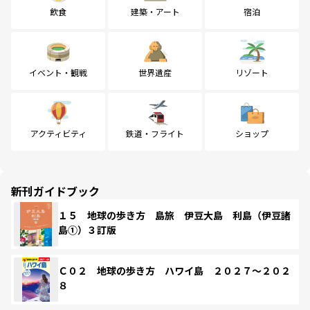
飲食
建築・アート
宿泊
イベント・観戦
世界遺産
リゾート
アクティビティ
鉄道・フライト
ショップ
新刊ガイドブック
１５ 地球の歩き方 島旅 伊豆大島 利島（伊豆諸
島①）３訂版
Ｃ０２ 地球の歩き方 ハワイ島 ２０２７～２０２
８