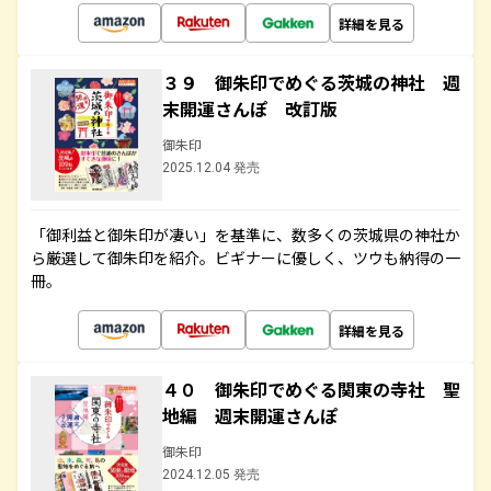
詳細を見る
３９ 御朱印でめぐる茨城の神社 週
末開運さんぽ 改訂版
御朱印
2025.12.04 発売
「御利益と御朱印が凄い」を基準に、数多くの茨城県の神社か
ら厳選して御朱印を紹介。ビギナーに優しく、ツウも納得の一
冊。
詳細を見る
４０ 御朱印でめぐる関東の寺社 聖
地編 週末開運さんぽ
御朱印
2024.12.05 発売