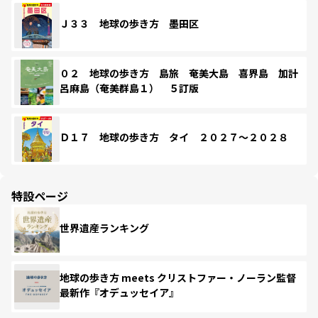
Ｊ３３ 地球の歩き方 墨田区
０２ 地球の歩き方 島旅 奄美大島 喜界島 加計
呂麻島（奄美群島１） ５訂版
Ｄ１７ 地球の歩き方 タイ ２０２７～２０２８
特設ページ
世界遺産ランキング
地球の歩き方 meets クリストファー・ノーラン監督
最新作『オデュッセイア』