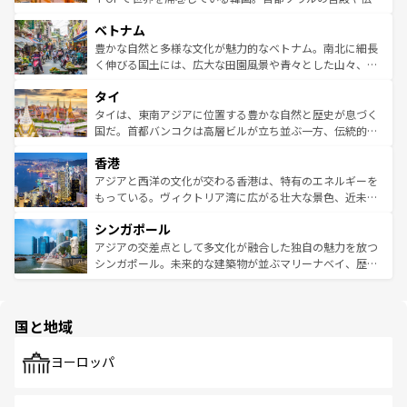
う。 なお、新着のオーストラリア情報は
コンテンツ一覧
を
力で、夜市などの屋台グルメから高級料理、ヘルシーで美
家屋が並ぶエリアでは韓国の歴史と文化に浸ることがで
参照してほしい。
ベトナム
容にもいいと評判のスイーツなど、バラエティ豊かな料理
き、地方に足を延ばせば四季折々の自然美を楽しむことが
が味わえる。 なお、新着の台湾情報は
コンテンツ一覧
を参
できる。そして、キムチや焼肉、絶品のストリートフード
豊かな自然と多様な文化が魅力的なベトナム。南北に細長
照してほしい。
まで、さまざまな韓国料理が待っている。夜には、韓国な
く伸びる国土には、広大な田園風景や青々とした山々、世
らではのナイトライフも堪能できる。あたたかいホスピタ
界遺産に登録された壮大な自然景観が点在し、都市部では
タイ
リティに包まれながら、韓国の多彩な魅力を心ゆくまで味
急速な発展と共に伝統が息づく。ハノイの古い町並みやホ
わってみてほしい。 なお、新着の韓国情報は
コンテンツ一
ーチミン市のフランス統治時代の建物も、独特の雰囲気を
タイは、東南アジアに位置する豊かな自然と歴史が息づく
覧
を参照してほしい。
醸し出している。また、バラエティの豊かさとおいしさで
国だ。首都バンコクは高層ビルが立ち並ぶ一方、伝統的な
世界中の食通を魅了してやまないベトナム料理も魅力のひ
寺院や市場がいたるところに点在し、古きよき文化と現代
香港
とつ。フォーやバインミー、ベトナムコーヒーなどは、ぜ
の活気が交差している。北部ではチェンマイなどの山岳地
ひ現地で味わいたい。どの地域を訪れてもあたたかい人々
帯で自然と触れ合い、南部ではプーケットやクラビの美し
アジアと西洋の文化が交わる香港は、特有のエネルギーを
が旅行者を迎えてくれるので、きっと忘れられない旅にな
いビーチでリゾート気分を楽しむことができる。タイ料理
もっている。ヴィクトリア湾に広がる壮大な景色、近未来
るはずだ。 なお、新着のベトナム情報は
コンテンツ一覧
を
は世界的に有名で、屋台から高級レストランまで味覚を刺
的なアートスポット、そして歴史と現代が融合した町並
参照してほしい。
シンガポール
激する。気候は一年中温暖で、どの季節にも異なる楽しみ
み、どこを訪れても感動するはず。観光スポットが密集し
が待っている。親しみやすいタイの人々、仏教を中心とし
ており、効率よく見どころを回れるのも魅力。息をのむよ
アジアの交差点として多文化が融合した独自の魅力を放つ
た文化、そして多様な観光資源が、訪れる旅人を魅了し続
うな絶景から文化的な体験まで、香港を存分に楽しみ尽く
シンガポール。未来的な建築物が並ぶマリーナベイ、歴史
ける。 なお、新着のタイ情報は
コンテンツ一覧
を参照して
そう。 なお、新着の香港情報は
コンテンツ一覧
を参照して
と伝統を感じられるエスニックタウン、多数の緑豊かな公
ほしい。
ほしい。
園や自然保護区など、自然が調和した近代的な景観と文化
の多様性あふれるカラフルな町は、どこを歩いても新しい
国と地域
発見がある。さらに、治安のよさや充実した公共交通機関
も、旅行者にとっては魅力的なポイント。グルメも豊富
で、ホーカーズは地元の風情を楽しめる外せないスポット
ヨーロッパ
だ。訪れる人を飽きさせないシンガポールで、多様な魅力
を体感しよう。 なお、新着のシンガポール情報は
コンテン