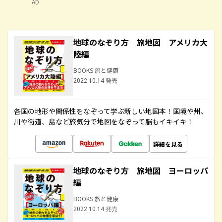
AD
地球のなぞり方 旅地図 アメリカ大
陸編
BOOKS 旅と健康
2022.10.14 発売
各国の地形や関係性をなぞって学ぶ新しい地図本！国境や州、
川や街道、島など旅気分で地図をなぞって脳もイキイキ！
詳細を見る
地球のなぞり方 旅地図 ヨーロッパ
編
BOOKS 旅と健康
2022.10.14 発売