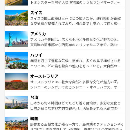
らに、パリ以外の地域にも魅力が溢れており、どの街角に
してライン川沿いのワイン畑といった風景は必見。ビール
トミンスター寺院や大英博物館のようなランドマーク、歴
も豊かな歴史と文化が息づいている。パリ以外の個性あふ
とソーセージを味わいながら地元の人と過ごす楽しい時間
史ある大学都市、美しい丘陵地帯や牧歌的な風景など、エ
れる地方に足を運ぶとそれぞれで全く異なる文化を体験で
スイス
は、お酒好きな人にはぜひ体験してほしい。 なお、新着の
リアごとに異なる魅力がある。また、優雅なアフタヌーン
きるだろう。 なお、新着のフランス情報は
コンテンツ一覧
ドイツ情報は
コンテンツ一覧
を参照してほしい。
ティー、ビール好きにはたまらない英国パブ、サッカー観
スイスの国土面積は九州ほどの広さだが、運行時刻が正確
を参照してほしい。
戦など、本場だからこそできる体験も豊富。イギリスを旅
な交通網が整備されており、初心者でも安心して個人旅行
して楽しみつくそう。 なお、新着のイギリス情報は
コンテ
を楽しめる。日本同様に時刻表どおりの旅が可能だ。中世
アメリカ
ンツ一覧
を参照してほしい。
の建物がそのまま残る町や、スイスならではのユニークな
博物館もあり、アルプス観光だけでなく町歩きも満喫する
アメリカ合衆国は、広大な土地と多様な文化が魅力の国。
ことができる。国民の所得が高いため物価も高いが、旅行
東海岸の都市部から西海岸のカリフォルニアまで、訪れる
者向けの交通パス提供のサービスもあり、うまく活用すれ
場所ごとに異なる風景と体験が待っている。ニューヨーク
ハワイ
ば市内交通費無料で観光を楽しむこともできる。 なお、新
のような巨大都市は、観光、ショッピング、エンターテイ
着のスイス情報は
コンテンツ一覧
を参照してほしい。
ンメントが詰まった刺激的なスポットだ。一方、アメリカ
年間を通じて温暖な気候に恵まれ、多くの島で構成される
西部には大自然が広がり、グランドキャニオンやイエロー
ハワイは、どの島も独自の魅力をもっている。大自然の神
ストーン国立公園といった絶景が堪能できる。さらに、南
秘を感じたいなら、火山が生み出した壮大な景観を誇るハ
オーストラリア
部のニューオーリンズでは、音楽と美食が融合した独特の
ワイ島は見逃せない。また、定番の観光地といえばオアフ
文化が魅力。旅行者はアメリカの各地域で異なる魅力を楽
島だが、静かな自然を求めるならマウイ島やカウアイ島が
オーストラリアは、壮大な自然と多様な文化が魅力の国。
しみながら、その多様性と豊かな歴史を感じることができ
おすすめ。エメラルドグリーンに輝く海をはじめ、豊かな
シドニーのシンボルであるシドニー・オペラハウス、オー
るだろう。車でのロードトリップや列車の旅も、アメリカ
文化や歴史が息づいている。「アロハスピリット」と呼ば
ストラリア東海岸北部に広がる大サンゴ礁地帯グレートバ
ならではの贅沢な旅のスタイルだ。 なお、新着のアメリカ
台湾
れるおもてなしの心で訪れる人々を迎えてくれるハワイの
リアリーフや大陸中央部にそびえるウルル（エアーズロッ
情報は
コンテンツ一覧
を参照してほしい。
人々、おいしいローカルフードやハワイアンミュージッ
ク）、タスマニアの美しい原生林やケアンズの熱帯雨林な
日本から約４時間ほどでたどり着く台湾は、多彩な文化と
ク、伝統的なフラダンスなど、すべてがハワイの魅力を彩
ど、見どころがたくさん。また、カフェやワイン、オージ
自然が織りなす魅力的な観光地。活気あふれる大都市の台
っている。訪れるたびに新しい発見と感動が待っているハ
ービーフなどの食文化も豊かで、美味しいものであふれて
北やノスタルジックな町並みが人気な九份（ジォウフェ
ワイを、存分に味わってほしい。 なお、新着のハワイ情報
韓国
いる。アクティビティも充実しており、サーフィンやダイ
ン）、静ひつな山岳地帯である台湾東部など、都市の喧騒
は
コンテンツ一覧
を参照してほしい。
ビング、ハイキングなど、アウトドア好きにはたまらな
と山間の静けさが共存しており、訪れる人に新しい発見と
歴史ある王朝文化が残る一方で、最先端のファッションやK
い。オーストラリアの多彩な魅力を存分に味わいつくそ
驚きをもたらしてくれる。また、奥深い台湾の食文化も魅
-POPで世界を席巻している韓国。首都ソウルの宮殿や伝統