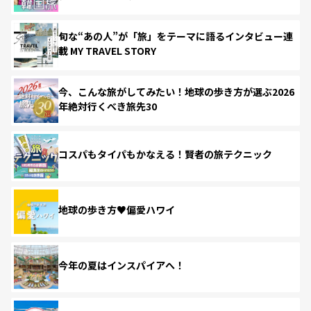
旬な“あの人”が「旅」をテーマに語るインタビュー連
載 MY TRAVEL STORY
今、こんな旅がしてみたい！地球の歩き方が選ぶ2026
年絶対行くべき旅先30
コスパもタイパもかなえる！賢者の旅テクニック
地球の歩き方♥偏愛ハワイ
今年の夏はインスパイアへ！