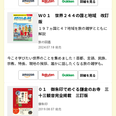
詳細を見る
Ｗ０１ 世界２４４の国と地域 改訂
版
１９７ヵ国と４７地域を旅の雑学とともに
解説
旅の図鑑
2024.07.18 発売
今こそ学びたい世界のことを集めました！首都、言語、民族、
宗教、特長、現地の挨拶、誰かに話したくなる旅の雑学も。
詳細を見る
０１ 御朱印でめぐる鎌倉のお寺 三
十三観音完全掲載 三訂版
御朱印
2019.08.07 発売