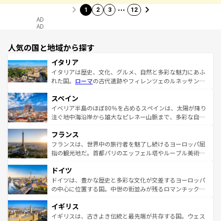
…
1
2
3
12
AD
AD
人気の国と地域から探す
イタリア
イタリアは歴史、文化、グルメ、自然と多彩な魅力にあふ
れた国。
ローマ
の古代遺跡やフィレンツェのルネッサンス
美術、ヴェネツィアの運河など、歴史あるスポットはもち
スペイン
ろん、トスカーナの美しい田園風景やアマルフィ海岸の絶
景など、自然景観も見逃せない。観光の合間には、本場の
イベリア半島のほぼ80％を占めるスペインは、太陽が降り
ピザやパスタなど、絶品のイタリア料理を堪能することも
注ぐ地中海沿岸から雄大なピレネー山脈まで、多彩な自然
できる。朝目覚めてから夜眠るまで、すべての瞬間を楽し
と文化が詰まったヨーロッパ屈指の旅行先だ。多様な地域
フランス
ませてくれるイタリアで、忘れられない旅をしてみよう！
文化が根付くこの国では、情熱的なフラメンコ、熱気あふ
なお、新着のイタリア情報は
コンテンツ一覧
を参照してほ
れる闘牛、そして美味しいタパスが生活の一部となってい
フランスは、世界中の旅行者を魅了し続けるヨーロッパ屈
しい。
る。首都マドリードの洗練された雰囲気や、バルセロナの
指の観光地だ。首都パリのエッフェル塔やルーブル美術館
アートに溢れた街角から、地方では古代ローマ遺跡や中世
といった象徴的なスポットから、田舎町の古風な美しさま
ドイツ
の城塞都市、穏やかなビーチリゾートまで多彩な表情を見
で、幅広い魅力が詰まっている。華麗な宮殿、歴史的な大
せる。地方によって風土や気候が異なるスペインはその個
聖堂、美しいビーチ、そして豊かな自然が、訪れる者を心
ドイツは、豊かな歴史と多彩な文化が交差するヨーロッパ
性で訪れる人を魅了する。 なお、新着のスペイン情報は
コ
から魅了する。また、フランスは美食の国としても知ら
の中心に位置する国。中世の街並みが残るロマンチック街
ンテンツ一覧
を参照してほしい。
れ、フランス料理はユネスコ無形文化遺産にも登録されて
道から、未来を先取りするようなモダンな都市まで多様な
イギリス
いる。シャンパンの発祥地であるランス、プロヴァンスの
顔を持つこの国は、どこを歩いても飽きることがない。ベ
香り高いラベンダー畑など、多彩な楽しみ方が可能だ。さ
ルリンの文化的活気、バイエルン州のアルプスの絶景、そ
イギリスは、古きよき伝統と最先端が共存する国。ウェス