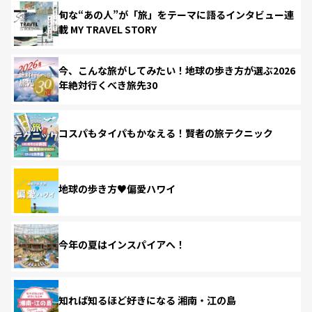
旬な“あの人”が「旅」をテーマに語るインタビュー連
載 MY TRAVEL STORY
今、こんな旅がしてみたい！地球の歩き方が選ぶ2026
年絶対行くべき旅先30
コスパもタイパもかなえる！賢者の旅テクニック
地球の歩き方♥偏愛ハワイ
今年の夏はインスパイアへ！
知れば知るほど好きになる 湘南・江の島