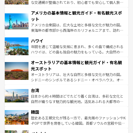
戦など、本場だからこそできる体験も豊富。イギリスを旅
な交通網が整備されており、初心者でも安心して個人旅行
して楽しみつくそう。 なお、新着のイギリス情報は
コンテ
を楽しめる。日本同様に時刻表どおりの旅が可能だ。中世
アメリカの基本情報と観光ガイド・有名観光スポ
ンツ一覧
を参照してほしい。
の建物がそのまま残る町や、スイスならではのユニークな
博物館もあり、アルプス観光だけでなく町歩きも満喫する
ット
ことができる。国民の所得が高いため物価も高いが、旅行
アメリカ合衆国は、広大な土地と多様な文化が魅力の国。
者向けの交通パス提供のサービスもあり、うまく活用すれ
東海岸の都市部から西海岸のカリフォルニアまで、訪れる
ば市内交通費無料で観光を楽しむこともできる。 なお、新
場所ごとに異なる風景と体験が待っている。ニューヨーク
着のスイス情報は
コンテンツ一覧
を参照してほしい。
ハワイ
のような巨大都市は、観光、ショッピング、エンターテイ
ンメントが詰まった刺激的なスポットだ。一方、アメリカ
年間を通じて温暖な気候に恵まれ、多くの島で構成される
西部には大自然が広がり、グランドキャニオンやイエロー
ハワイは、どの島も独自の魅力をもっている。大自然の神
ストーン国立公園といった絶景が堪能できる。さらに、南
秘を感じたいなら、火山が生み出した壮大な景観を誇るハ
オーストラリアの基本情報と観光ガイド・有名観
部のニューオーリンズでは、音楽と美食が融合した独特の
ワイ島は見逃せない。また、定番の観光地といえばオアフ
文化が魅力。旅行者はアメリカの各地域で異なる魅力を楽
島だが、静かな自然を求めるならマウイ島やカウアイ島が
光スポット
しみながら、その多様性と豊かな歴史を感じることができ
おすすめ。エメラルドグリーンに輝く海をはじめ、豊かな
オーストラリアは、壮大な自然と多様な文化が魅力の国。
るだろう。車でのロードトリップや列車の旅も、アメリカ
文化や歴史が息づいている。「アロハスピリット」と呼ば
シドニーのシンボルであるシドニー・オペラハウス、オー
ならではの贅沢な旅のスタイルだ。 なお、新着のアメリカ
れるおもてなしの心で訪れる人々を迎えてくれるハワイの
ストラリア東海岸北部に広がる大サンゴ礁地帯グレートバ
情報は
コンテンツ一覧
を参照してほしい。
人々、おいしいローカルフードやハワイアンミュージッ
台湾
リアリーフや大陸中央部にそびえるウルル（エアーズロッ
ク、伝統的なフラダンスなど、すべてがハワイの魅力を彩
ク）、タスマニアの美しい原生林やケアンズの熱帯雨林な
日本から約４時間ほどでたどり着く台湾は、多彩な文化と
っている。訪れるたびに新しい発見と感動が待っているハ
ど、見どころがたくさん。また、カフェやワイン、オージ
自然が織りなす魅力的な観光地。活気あふれる大都市の台
ワイを、存分に味わってほしい。 なお、新着のハワイ情報
ービーフなどの食文化も豊かで、美味しいものであふれて
北やノスタルジックな町並みが人気な九份（ジォウフェ
は
コンテンツ一覧
を参照してほしい。
韓国
いる。アクティビティも充実しており、サーフィンやダイ
ン）、静ひつな山岳地帯である台湾東部など、都市の喧騒
ビング、ハイキングなど、アウトドア好きにはたまらな
と山間の静けさが共存しており、訪れる人に新しい発見と
歴史ある王朝文化が残る一方で、最先端のファッションやK
い。オーストラリアの多彩な魅力を存分に味わいつくそ
驚きをもたらしてくれる。また、奥深い台湾の食文化も魅
-POPで世界を席巻している韓国。首都ソウルの宮殿や伝統
う。 なお、新着のオーストラリア情報は
コンテンツ一覧
を
力で、夜市などの屋台グルメから高級料理、ヘルシーで美
家屋が並ぶエリアでは韓国の歴史と文化に浸ることがで