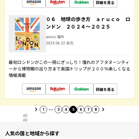
詳細を見る
０６ 地球の歩き方 ａｒｕｃｏ ロ
ンドン ２０２４～２０２５
aruco 海外
2023.06.22 発売
最旬ロンドンがこの一冊にぎっしり！憧れのアフタヌーンティ
ーから博物館の巡り方まで英国トリップが２００％楽しくなる
情報満載
詳細を見る
…
1
3
4
5
6
7
8
AD
AD
人気の国と地域から探す