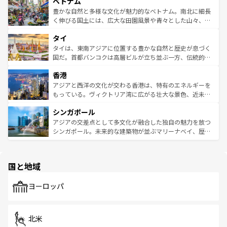
参照してほしい。
ベトナム
容にもいいと評判のスイーツなど、バラエティ豊かな料理
き、地方に足を延ばせば四季折々の自然美を楽しむことが
が味わえる。 なお、新着の台湾情報は
コンテンツ一覧
を参
できる。そして、キムチや焼肉、絶品のストリートフード
豊かな自然と多様な文化が魅力的なベトナム。南北に細長
照してほしい。
まで、さまざまな韓国料理が待っている。夜には、韓国な
く伸びる国土には、広大な田園風景や青々とした山々、世
らではのナイトライフも堪能できる。あたたかいホスピタ
界遺産に登録された壮大な自然景観が点在し、都市部では
タイ
リティに包まれながら、韓国の多彩な魅力を心ゆくまで味
急速な発展と共に伝統が息づく。ハノイの古い町並みやホ
わってみてほしい。 なお、新着の韓国情報は
コンテンツ一
ーチミン市のフランス統治時代の建物も、独特の雰囲気を
タイは、東南アジアに位置する豊かな自然と歴史が息づく
覧
を参照してほしい。
醸し出している。また、バラエティの豊かさとおいしさで
国だ。首都バンコクは高層ビルが立ち並ぶ一方、伝統的な
世界中の食通を魅了してやまないベトナム料理も魅力のひ
寺院や市場がいたるところに点在し、古きよき文化と現代
香港
とつ。フォーやバインミー、ベトナムコーヒーなどは、ぜ
の活気が交差している。北部ではチェンマイなどの山岳地
ひ現地で味わいたい。どの地域を訪れてもあたたかい人々
帯で自然と触れ合い、南部ではプーケットやクラビの美し
アジアと西洋の文化が交わる香港は、特有のエネルギーを
が旅行者を迎えてくれるので、きっと忘れられない旅にな
いビーチでリゾート気分を楽しむことができる。タイ料理
もっている。ヴィクトリア湾に広がる壮大な景色、近未来
るはずだ。 なお、新着のベトナム情報は
コンテンツ一覧
を
は世界的に有名で、屋台から高級レストランまで味覚を刺
的なアートスポット、そして歴史と現代が融合した町並
参照してほしい。
シンガポール
激する。気候は一年中温暖で、どの季節にも異なる楽しみ
み、どこを訪れても感動するはず。観光スポットが密集し
が待っている。親しみやすいタイの人々、仏教を中心とし
ており、効率よく見どころを回れるのも魅力。息をのむよ
アジアの交差点として多文化が融合した独自の魅力を放つ
た文化、そして多様な観光資源が、訪れる旅人を魅了し続
うな絶景から文化的な体験まで、香港を存分に楽しみ尽く
シンガポール。未来的な建築物が並ぶマリーナベイ、歴史
ける。 なお、新着のタイ情報は
コンテンツ一覧
を参照して
そう。 なお、新着の香港情報は
コンテンツ一覧
を参照して
と伝統を感じられるエスニックタウン、多数の緑豊かな公
ほしい。
ほしい。
園や自然保護区など、自然が調和した近代的な景観と文化
の多様性あふれるカラフルな町は、どこを歩いても新しい
国と地域
発見がある。さらに、治安のよさや充実した公共交通機関
も、旅行者にとっては魅力的なポイント。グルメも豊富
で、ホーカーズは地元の風情を楽しめる外せないスポット
ヨーロッパ
だ。訪れる人を飽きさせないシンガポールで、多様な魅力
を体感しよう。 なお、新着のシンガポール情報は
コンテン
ツ一覧
を参照してほしい。
北米