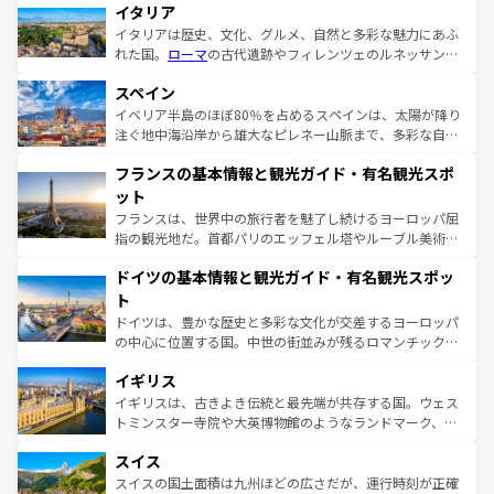
イタリア
イタリアは歴史、文化、グルメ、自然と多彩な魅力にあふ
れた国。
ローマ
の古代遺跡やフィレンツェのルネッサンス
美術、ヴェネツィアの運河など、歴史あるスポットはもち
スペイン
ろん、トスカーナの美しい田園風景やアマルフィ海岸の絶
景など、自然景観も見逃せない。観光の合間には、本場の
イベリア半島のほぼ80％を占めるスペインは、太陽が降り
ピザやパスタなど、絶品のイタリア料理を堪能することも
注ぐ地中海沿岸から雄大なピレネー山脈まで、多彩な自然
できる。朝目覚めてから夜眠るまで、すべての瞬間を楽し
と文化が詰まったヨーロッパ屈指の旅行先だ。多様な地域
フランスの基本情報と観光ガイド・有名観光スポ
ませてくれるイタリアで、忘れられない旅をしてみよう！
文化が根付くこの国では、情熱的なフラメンコ、熱気あふ
なお、新着のイタリア情報は
コンテンツ一覧
を参照してほ
れる闘牛、そして美味しいタパスが生活の一部となってい
ット
しい。
る。首都マドリードの洗練された雰囲気や、バルセロナの
フランスは、世界中の旅行者を魅了し続けるヨーロッパ屈
アートに溢れた街角から、地方では古代ローマ遺跡や中世
指の観光地だ。首都パリのエッフェル塔やルーブル美術館
の城塞都市、穏やかなビーチリゾートまで多彩な表情を見
といった象徴的なスポットから、田舎町の古風な美しさま
せる。地方によって風土や気候が異なるスペインはその個
ドイツの基本情報と観光ガイド・有名観光スポッ
で、幅広い魅力が詰まっている。華麗な宮殿、歴史的な大
性で訪れる人を魅了する。 なお、新着のスペイン情報は
コ
聖堂、美しいビーチ、そして豊かな自然が、訪れる者を心
ト
ンテンツ一覧
を参照してほしい。
から魅了する。また、フランスは美食の国としても知ら
ドイツは、豊かな歴史と多彩な文化が交差するヨーロッパ
れ、フランス料理はユネスコ無形文化遺産にも登録されて
の中心に位置する国。中世の街並みが残るロマンチック街
いる。シャンパンの発祥地であるランス、プロヴァンスの
道から、未来を先取りするようなモダンな都市まで多様な
香り高いラベンダー畑など、多彩な楽しみ方が可能だ。さ
イギリス
顔を持つこの国は、どこを歩いても飽きることがない。ベ
らに、パリ以外の地域にも魅力が溢れており、どの街角に
ルリンの文化的活気、バイエルン州のアルプスの絶景、そ
イギリスは、古きよき伝統と最先端が共存する国。ウェス
も豊かな歴史と文化が息づいている。パリ以外の個性あふ
してライン川沿いのワイン畑といった風景は必見。ビール
トミンスター寺院や大英博物館のようなランドマーク、歴
れる地方に足を運ぶとそれぞれで全く異なる文化を体験で
とソーセージを味わいながら地元の人と過ごす楽しい時間
史ある大学都市、美しい丘陵地帯や牧歌的な風景など、エ
きるだろう。 なお、新着のフランス情報は
コンテンツ一覧
スイス
は、お酒好きな人にはぜひ体験してほしい。 なお、新着の
リアごとに異なる魅力がある。また、優雅なアフタヌーン
を参照してほしい。
ドイツ情報は
コンテンツ一覧
を参照してほしい。
ティー、ビール好きにはたまらない英国パブ、サッカー観
スイスの国土面積は九州ほどの広さだが、運行時刻が正確