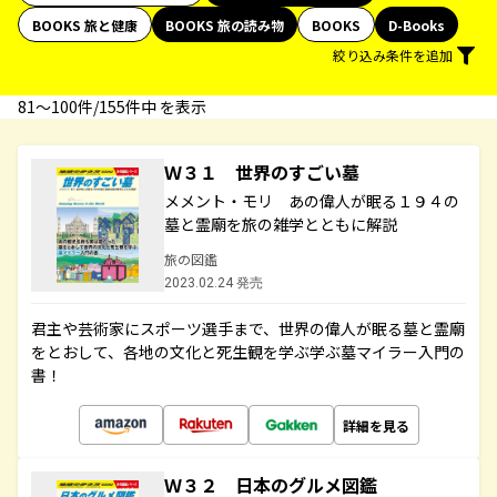
BOOKS 旅と健康
BOOKS 旅の読み物
BOOKS
D-Books
絞り込み条件を追加
81〜100件/155件中 を表示
Ｗ３１ 世界のすごい墓
メメント・モリ あの偉人が眠る１９４の
墓と霊廟を旅の雑学とともに解説
旅の図鑑
2023.02.24 発売
君主や芸術家にスポーツ選手まで、世界の偉人が眠る墓と霊廟
をとおして、各地の文化と死生観を学ぶ学ぶ墓マイラー入門の
書！
詳細を見る
Ｗ３２ 日本のグルメ図鑑