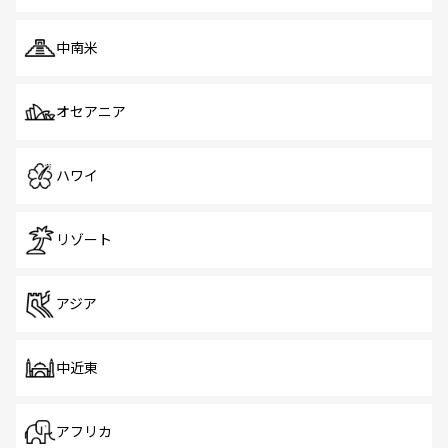
中南米
オセアニア
ハワイ
リゾート
アジア
中近東
アフリカ