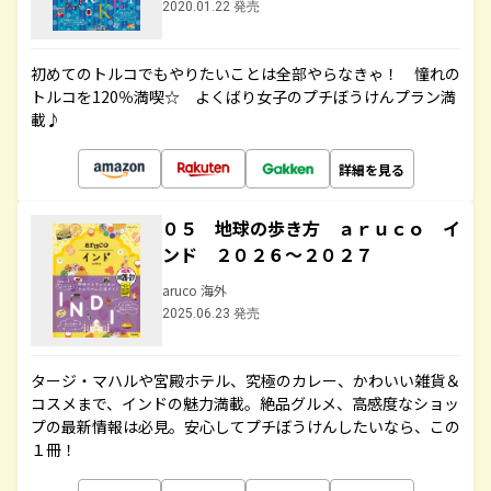
2020.01.22 発売
初めてのトルコでもやりたいことは全部やらなきゃ！ 憧れの
トルコを120％満喫☆ よくばり女子のプチぼうけんプラン満
載♪
詳細を見る
０５ 地球の歩き方 ａｒｕｃｏ イ
ンド ２０２６～２０２７
aruco 海外
2025.06.23 発売
タージ・マハルや宮殿ホテル、究極のカレー、かわいい雑貨＆
コスメまで、インドの魅力満載。絶品グルメ、高感度なショッ
プの最新情報は必見。安心してプチぼうけんしたいなら、この
１冊！