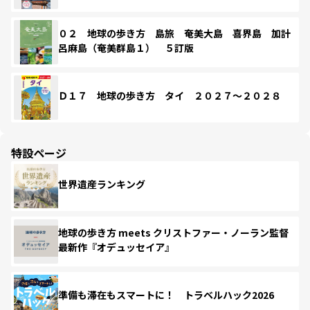
０２ 地球の歩き方 島旅 奄美大島 喜界島 加計
呂麻島（奄美群島１） ５訂版
Ｄ１７ 地球の歩き方 タイ ２０２７～２０２８
特設ページ
世界遺産ランキング
地球の歩き方 meets クリストファー・ノーラン監督
最新作『オデュッセイア』
準備も滞在もスマートに！ トラベルハック2026