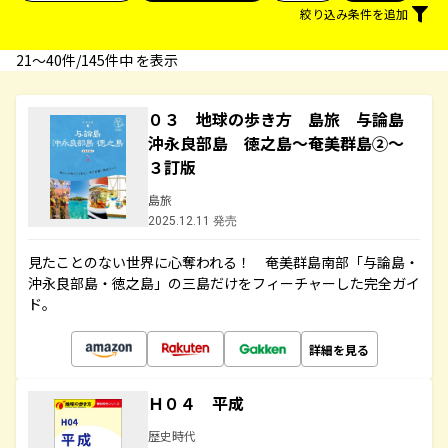
絞り込み条件を追加
21〜40件/145件中 を表示
０３ 地球の歩き方 島旅 与論島
沖永良部島 徳之島～奄美群島②～
３訂版
島旅
2025.12.11 発売
見たことのない世界に心奪われる！ 奄美群島南部「与論島・
沖永良部島・徳之島」の三島だけをフィーチャーした完全ガイ
ド。
詳細を見る
Ｈ０４ 平成
歴史時代