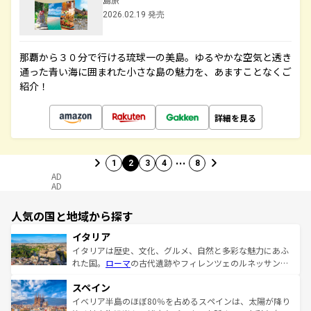
2026.02.19 発売
那覇から３０分で行ける琉球一の美島。ゆるやかな空気と透き
通った青い海に囲まれた小さな島の魅力を、あますことなくご
紹介！
詳細を見る
…
1
2
3
4
8
AD
AD
人気の国と地域から探す
イタリア
イタリアは歴史、文化、グルメ、自然と多彩な魅力にあふ
れた国。
ローマ
の古代遺跡やフィレンツェのルネッサンス
美術、ヴェネツィアの運河など、歴史あるスポットはもち
スペイン
ろん、トスカーナの美しい田園風景やアマルフィ海岸の絶
景など、自然景観も見逃せない。観光の合間には、本場の
イベリア半島のほぼ80％を占めるスペインは、太陽が降り