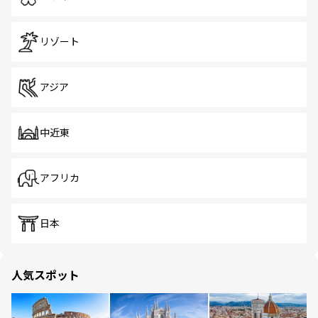
リゾート
アジア
中近東
アフリカ
日本
人気スポット