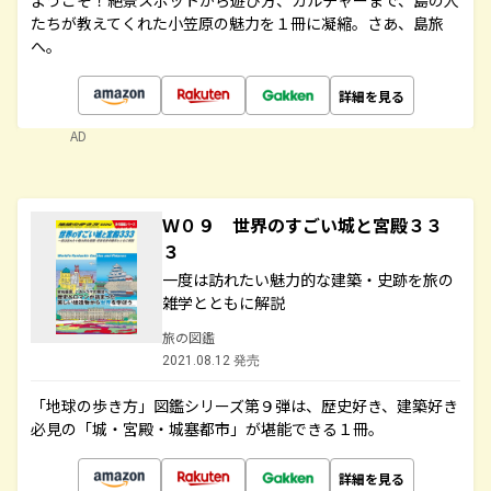
ようこそ！絶景スポットから遊び方、カルチャーまで、島の人
たちが教えてくれた小笠原の魅力を１冊に凝縮。さあ、島旅
へ。
詳細を見る
AD
Ｗ０９ 世界のすごい城と宮殿３３
３
一度は訪れたい魅力的な建築・史跡を旅の
雑学とともに解説
旅の図鑑
2021.08.12 発売
「地球の歩き方」図鑑シリーズ第９弾は、歴史好き、建築好き
必見の「城・宮殿・城塞都市」が堪能できる１冊。
詳細を見る