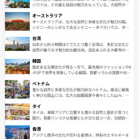
西部には大自然が広がり、グランドキャニオンやイエロー
ハワイは、どの島も独自の魅力をもっている。大自然の神
ストーン国立公園といった絶景が堪能できる。さらに、南
秘を感じたいなら、火山が生み出した壮大な景観を誇るハ
オーストラリア
部のニューオーリンズでは、音楽と美食が融合した独特の
ワイ島は見逃せない。また、定番の観光地といえばオアフ
文化が魅力。旅行者はアメリカの各地域で異なる魅力を楽
島だが、静かな自然を求めるならマウイ島やカウアイ島が
オーストラリアは、壮大な自然と多様な文化が魅力の国。
しみながら、その多様性と豊かな歴史を感じることができ
おすすめ。エメラルドグリーンに輝く海をはじめ、豊かな
シドニーのシンボルであるシドニー・オペラハウス、オー
るだろう。車でのロードトリップや列車の旅も、アメリカ
文化や歴史が息づいている。「アロハスピリット」と呼ば
ストラリア東海岸北部に広がる大サンゴ礁地帯グレートバ
ならではの贅沢な旅のスタイルだ。 なお、新着のアメリカ
台湾
れるおもてなしの心で訪れる人々を迎えてくれるハワイの
リアリーフや大陸中央部にそびえるウルル（エアーズロッ
情報は
コンテンツ一覧
を参照してほしい。
人々、おいしいローカルフードやハワイアンミュージッ
ク）、タスマニアの美しい原生林やケアンズの熱帯雨林な
日本から約４時間ほどでたどり着く台湾は、多彩な文化と
ク、伝統的なフラダンスなど、すべてがハワイの魅力を彩
ど、見どころがたくさん。また、カフェやワイン、オージ
自然が織りなす魅力的な観光地。活気あふれる大都市の台
っている。訪れるたびに新しい発見と感動が待っているハ
ービーフなどの食文化も豊かで、美味しいものであふれて
北やノスタルジックな町並みが人気な九份（ジォウフェ
ワイを、存分に味わってほしい。 なお、新着のハワイ情報
韓国
いる。アクティビティも充実しており、サーフィンやダイ
ン）、静ひつな山岳地帯である台湾東部など、都市の喧騒
は
コンテンツ一覧
を参照してほしい。
ビング、ハイキングなど、アウトドア好きにはたまらな
と山間の静けさが共存しており、訪れる人に新しい発見と
歴史ある王朝文化が残る一方で、最先端のファッションやK
い。オーストラリアの多彩な魅力を存分に味わいつくそ
驚きをもたらしてくれる。また、奥深い台湾の食文化も魅
-POPで世界を席巻している韓国。首都ソウルの宮殿や伝統
う。 なお、新着のオーストラリア情報は
コンテンツ一覧
を
力で、夜市などの屋台グルメから高級料理、ヘルシーで美
家屋が並ぶエリアでは韓国の歴史と文化に浸ることがで
参照してほしい。
ベトナム
容にもいいと評判のスイーツなど、バラエティ豊かな料理
き、地方に足を延ばせば四季折々の自然美を楽しむことが
が味わえる。 なお、新着の台湾情報は
コンテンツ一覧
を参
できる。そして、キムチや焼肉、絶品のストリートフード
豊かな自然と多様な文化が魅力的なベトナム。南北に細長
照してほしい。
まで、さまざまな韓国料理が待っている。夜には、韓国な
く伸びる国土には、広大な田園風景や青々とした山々、世
らではのナイトライフも堪能できる。あたたかいホスピタ
界遺産に登録された壮大な自然景観が点在し、都市部では
タイ
リティに包まれながら、韓国の多彩な魅力を心ゆくまで味
急速な発展と共に伝統が息づく。ハノイの古い町並みやホ
わってみてほしい。 なお、新着の韓国情報は
コンテンツ一
ーチミン市のフランス統治時代の建物も、独特の雰囲気を
タイは、東南アジアに位置する豊かな自然と歴史が息づく
覧
を参照してほしい。
醸し出している。また、バラエティの豊かさとおいしさで
国だ。首都バンコクは高層ビルが立ち並ぶ一方、伝統的な
世界中の食通を魅了してやまないベトナム料理も魅力のひ
寺院や市場がいたるところに点在し、古きよき文化と現代
香港
とつ。フォーやバインミー、ベトナムコーヒーなどは、ぜ
の活気が交差している。北部ではチェンマイなどの山岳地
ひ現地で味わいたい。どの地域を訪れてもあたたかい人々
帯で自然と触れ合い、南部ではプーケットやクラビの美し
アジアと西洋の文化が交わる香港は、特有のエネルギーを