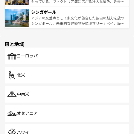
が旅行者を迎えてくれるので、きっと忘れられない旅にな
いビーチでリゾート気分を楽しむことができる。タイ料理
もっている。ヴィクトリア湾に広がる壮大な景色、近未来
るはずだ。 なお、新着のベトナム情報は
コンテンツ一覧
を
は世界的に有名で、屋台から高級レストランまで味覚を刺
的なアートスポット、そして歴史と現代が融合した町並
参照してほしい。
シンガポール
激する。気候は一年中温暖で、どの季節にも異なる楽しみ
み、どこを訪れても感動するはず。観光スポットが密集し
が待っている。親しみやすいタイの人々、仏教を中心とし
ており、効率よく見どころを回れるのも魅力。息をのむよ
アジアの交差点として多文化が融合した独自の魅力を放つ
た文化、そして多様な観光資源が、訪れる旅人を魅了し続
うな絶景から文化的な体験まで、香港を存分に楽しみ尽く
シンガポール。未来的な建築物が並ぶマリーナベイ、歴史
ける。 なお、新着のタイ情報は
コンテンツ一覧
を参照して
そう。 なお、新着の香港情報は
コンテンツ一覧
を参照して
と伝統を感じられるエスニックタウン、多数の緑豊かな公
ほしい。
ほしい。
園や自然保護区など、自然が調和した近代的な景観と文化
の多様性あふれるカラフルな町は、どこを歩いても新しい
国と地域
発見がある。さらに、治安のよさや充実した公共交通機関
も、旅行者にとっては魅力的なポイント。グルメも豊富
で、ホーカーズは地元の風情を楽しめる外せないスポット
ヨーロッパ
だ。訪れる人を飽きさせないシンガポールで、多様な魅力
を体感しよう。 なお、新着のシンガポール情報は
コンテン
ツ一覧
を参照してほしい。
北米
中南米
オセアニア
ハワイ