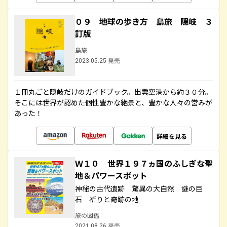
０９ 地球の歩き方 島旅 隠岐 ３
訂版
島旅
2023.05.25 発売
１冊丸ごと隠岐だけのガイドブック。出雲空港から約３０分。
そこには世界が認めた個性豊かな絶景と、豊かな人々の営みが
あった！
詳細を見る
Ｗ１０ 世界１９７ヵ国のふしぎな聖
地＆パワースポット
神秘の古代遺跡 驚異の大自然 謎の巨
石 祈りと奇跡の地
旅の図鑑
2021.08.26 発売