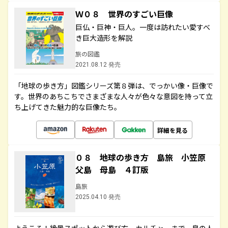
Ｗ０８ 世界のすごい巨像
巨仏・巨神・巨人。一度は訪れたい愛すべ
き巨大造形を解説
旅の図鑑
2021.08.12 発売
「地球の歩き方」図鑑シリーズ第８弾は、でっかい像・巨像で
す。世界のあちこちでさまざまな人々が色々な意図を持って立
ち上げてきた魅力的な巨像たち。
詳細を見る
０８ 地球の歩き方 島旅 小笠原
父島 母島 ４訂版
島旅
2025.04.10 発売