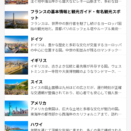
ピザやパスタなど、絶品のイタリア料理を堪能することも
注ぐ地中海沿岸から雄大なピレネー山脈まで、多彩な自然
できる。朝目覚めてから夜眠るまで、すべての瞬間を楽し
と文化が詰まったヨーロッパ屈指の旅行先だ。多様な地域
フランスの基本情報と観光ガイド・有名観光スポ
ませてくれるイタリアで、忘れられない旅をしてみよう！
文化が根付くこの国では、情熱的なフラメンコ、熱気あふ
なお、新着のイタリア情報は
コンテンツ一覧
を参照してほ
れる闘牛、そして美味しいタパスが生活の一部となってい
ット
しい。
る。首都マドリードの洗練された雰囲気や、バルセロナの
フランスは、世界中の旅行者を魅了し続けるヨーロッパ屈
アートに溢れた街角から、地方では古代ローマ遺跡や中世
指の観光地だ。首都パリのエッフェル塔やルーブル美術館
の城塞都市、穏やかなビーチリゾートまで多彩な表情を見
といった象徴的なスポットから、田舎町の古風な美しさま
せる。地方によって風土や気候が異なるスペインはその個
ドイツ
で、幅広い魅力が詰まっている。華麗な宮殿、歴史的な大
性で訪れる人を魅了する。 なお、新着のスペイン情報は
コ
聖堂、美しいビーチ、そして豊かな自然が、訪れる者を心
ドイツは、豊かな歴史と多彩な文化が交差するヨーロッパ
ンテンツ一覧
を参照してほしい。
から魅了する。また、フランスは美食の国としても知ら
の中心に位置する国。中世の街並みが残るロマンチック街
れ、フランス料理はユネスコ無形文化遺産にも登録されて
道から、未来を先取りするようなモダンな都市まで多様な
イギリス
いる。シャンパンの発祥地であるランス、プロヴァンスの
顔を持つこの国は、どこを歩いても飽きることがない。ベ
香り高いラベンダー畑など、多彩な楽しみ方が可能だ。さ
ルリンの文化的活気、バイエルン州のアルプスの絶景、そ
イギリスは、古きよき伝統と最先端が共存する国。ウェス
らに、パリ以外の地域にも魅力が溢れており、どの街角に
してライン川沿いのワイン畑といった風景は必見。ビール
トミンスター寺院や大英博物館のようなランドマーク、歴
も豊かな歴史と文化が息づいている。パリ以外の個性あふ
とソーセージを味わいながら地元の人と過ごす楽しい時間
史ある大学都市、美しい丘陵地帯や牧歌的な風景など、エ
れる地方に足を運ぶとそれぞれで全く異なる文化を体験で
スイス
は、お酒好きな人にはぜひ体験してほしい。 なお、新着の
リアごとに異なる魅力がある。また、優雅なアフタヌーン
きるだろう。 なお、新着のフランス情報は
コンテンツ一覧
ドイツ情報は
コンテンツ一覧
を参照してほしい。
ティー、ビール好きにはたまらない英国パブ、サッカー観
スイスの国土面積は九州ほどの広さだが、運行時刻が正確
を参照してほしい。
戦など、本場だからこそできる体験も豊富。イギリスを旅
な交通網が整備されており、初心者でも安心して個人旅行
して楽しみつくそう。 なお、新着のイギリス情報は
コンテ
を楽しめる。日本同様に時刻表どおりの旅が可能だ。中世
アメリカ
ンツ一覧
を参照してほしい。
の建物がそのまま残る町や、スイスならではのユニークな
博物館もあり、アルプス観光だけでなく町歩きも満喫する
アメリカ合衆国は、広大な土地と多様な文化が魅力の国。
ことができる。国民の所得が高いため物価も高いが、旅行
東海岸の都市部から西海岸のカリフォルニアまで、訪れる
者向けの交通パス提供のサービスもあり、うまく活用すれ
場所ごとに異なる風景と体験が待っている。ニューヨーク
ハワイ
ば市内交通費無料で観光を楽しむこともできる。 なお、新
のような巨大都市は、観光、ショッピング、エンターテイ
着のスイス情報は
コンテンツ一覧
を参照してほしい。
ンメントが詰まった刺激的なスポットだ。一方、アメリカ
年間を通じて温暖な気候に恵まれ、多くの島で構成される