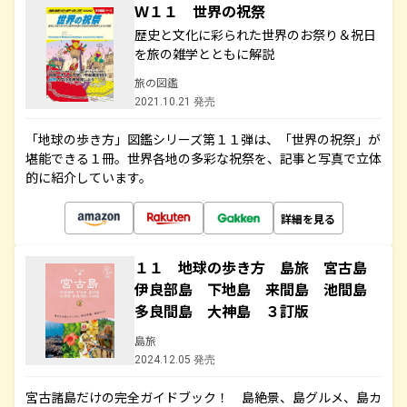
Ｗ１１ 世界の祝祭
歴史と文化に彩られた世界のお祭り＆祝日
を旅の雑学とともに解説
旅の図鑑
2021.10.21 発売
「地球の歩き方」図鑑シリーズ第１１弾は、「世界の祝祭」が
堪能できる１冊。世界各地の多彩な祝祭を、記事と写真で立体
的に紹介しています。
詳細を見る
１１ 地球の歩き方 島旅 宮古島
伊良部島 下地島 来間島 池間島
多良間島 大神島 ３訂版
島旅
2024.12.05 発売
宮古諸島だけの完全ガイドブック！ 島絶景、島グルメ、島カ