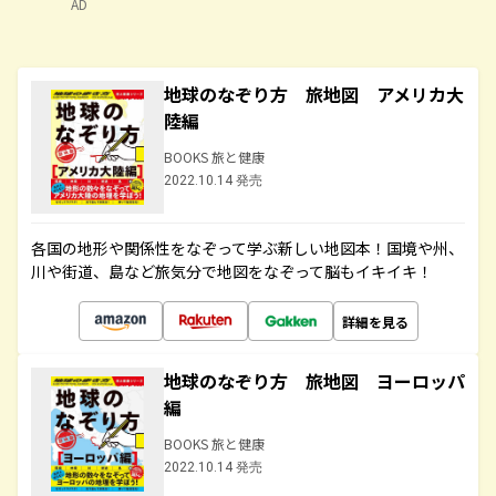
AD
地球のなぞり方 旅地図 アメリカ大
陸編
BOOKS 旅と健康
2022.10.14 発売
各国の地形や関係性をなぞって学ぶ新しい地図本！国境や州、
川や街道、島など旅気分で地図をなぞって脳もイキイキ！
詳細を見る
地球のなぞり方 旅地図 ヨーロッパ
編
BOOKS 旅と健康
2022.10.14 発売