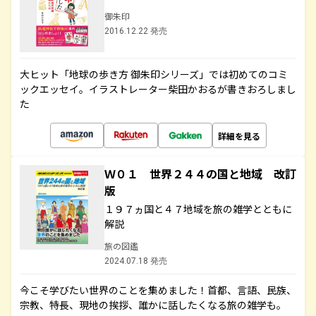
御朱印
2016.12.22 発売
大ヒット「地球の歩き方 御朱印シリーズ」では初めてのコミ
ックエッセイ。イラストレーター柴田かおるが書きおろしまし
た
詳細を見る
Ｗ０１ 世界２４４の国と地域 改訂
版
１９７ヵ国と４７地域を旅の雑学とともに
解説
旅の図鑑
2024.07.18 発売
今こそ学びたい世界のことを集めました！首都、言語、民族、
宗教、特長、現地の挨拶、誰かに話したくなる旅の雑学も。