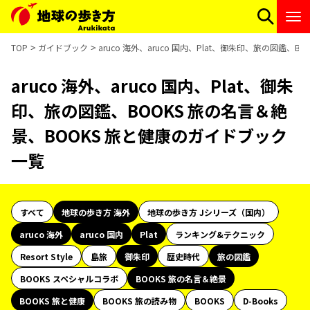
TOP
ガイドブック
aruco 海外、aruco 国内、Plat、御朱印、旅の図鑑
aruco 海外、aruco 国内、Plat、御朱
印、旅の図鑑、BOOKS 旅の名言＆絶
景、BOOKS 旅と健康のガイドブック
一覧
すべて
地球の歩き方 海外
地球の歩き方 Jシリーズ（国内）
aruco 海外
aruco 国内
Plat
ランキング&テクニック
Resort Style
島旅
御朱印
歴史時代
旅の図鑑
BOOKS スペシャルコラボ
BOOKS 旅の名言＆絶景
BOOKS 旅と健康
BOOKS 旅の読み物
BOOKS
D-Books