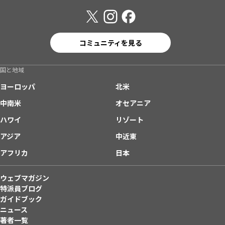
コミュニティを見る
国と地域
ヨーロッパ
北米
中南米
オセアニア
ハワイ
リゾート
アジア
中近東
アフリカ
日本
ウェブマガジン
特派員ブログ
ガイドブック
ニュース
著者一覧