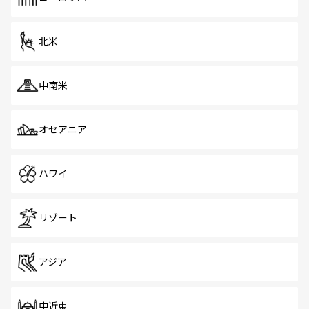
だ。訪れる人を飽きさせないシンガポールで、多様な魅力
を体感しよう。 なお、新着のシンガポール情報は
コンテン
ツ一覧
を参照してほしい。
北米
中南米
オセアニア
ハワイ
リゾート
アジア
中近東