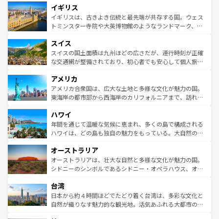
イギリス
いる。シャンパンの発祥地であるランス、プロヴァンスの
顔を持つこの国は、どこを歩いても飽きることがない。ベ
香り高いラベンダー畑など、多彩な楽しみ方が可能だ。さ
ルリンの文化的活気、バイエルン州のアルプスの絶景、そ
イギリスは、古きよき伝統と最先端が共存する国。ウェス
らに、パリ以外の地域にも魅力が溢れており、どの街角に
してライン川沿いのワイン畑といった風景は必見。ビール
トミンスター寺院や大英博物館のようなランドマーク、歴
も豊かな歴史と文化が息づいている。パリ以外の個性あふ
とソーセージを味わいながら地元の人と過ごす楽しい時間
史ある大学都市、美しい丘陵地帯や牧歌的な風景など、エ
れる地方に足を運ぶとそれぞれで全く異なる文化を体験で
スイス
は、お酒好きな人にはぜひ体験してほしい。 なお、新着の
リアごとに異なる魅力がある。また、優雅なアフタヌーン
きるだろう。 なお、新着のフランス情報は
コンテンツ一覧
ドイツ情報は
コンテンツ一覧
を参照してほしい。
ティー、ビール好きにはたまらない英国パブ、サッカー観
スイスの国土面積は九州ほどの広さだが、運行時刻が正確
を参照してほしい。
戦など、本場だからこそできる体験も豊富。イギリスを旅
な交通網が整備されており、初心者でも安心して個人旅行
して楽しみつくそう。 なお、新着のイギリス情報は
コンテ
を楽しめる。日本同様に時刻表どおりの旅が可能だ。中世
アメリカ
ンツ一覧
を参照してほしい。
の建物がそのまま残る町や、スイスならではのユニークな
博物館もあり、アルプス観光だけでなく町歩きも満喫する
アメリカ合衆国は、広大な土地と多様な文化が魅力の国。
ことができる。国民の所得が高いため物価も高いが、旅行
東海岸の都市部から西海岸のカリフォルニアまで、訪れる
者向けの交通パス提供のサービスもあり、うまく活用すれ
場所ごとに異なる風景と体験が待っている。ニューヨーク
ハワイ
ば市内交通費無料で観光を楽しむこともできる。 なお、新
のような巨大都市は、観光、ショッピング、エンターテイ
着のスイス情報は
コンテンツ一覧
を参照してほしい。
ンメントが詰まった刺激的なスポットだ。一方、アメリカ
年間を通じて温暖な気候に恵まれ、多くの島で構成される
西部には大自然が広がり、グランドキャニオンやイエロー
ハワイは、どの島も独自の魅力をもっている。大自然の神
ストーン国立公園といった絶景が堪能できる。さらに、南
秘を感じたいなら、火山が生み出した壮大な景観を誇るハ
オーストラリア
部のニューオーリンズでは、音楽と美食が融合した独特の
ワイ島は見逃せない。また、定番の観光地といえばオアフ
文化が魅力。旅行者はアメリカの各地域で異なる魅力を楽
島だが、静かな自然を求めるならマウイ島やカウアイ島が
オーストラリアは、壮大な自然と多様な文化が魅力の国。
しみながら、その多様性と豊かな歴史を感じることができ
おすすめ。エメラルドグリーンに輝く海をはじめ、豊かな
シドニーのシンボルであるシドニー・オペラハウス、オー
るだろう。車でのロードトリップや列車の旅も、アメリカ
文化や歴史が息づいている。「アロハスピリット」と呼ば
ストラリア東海岸北部に広がる大サンゴ礁地帯グレートバ
ならではの贅沢な旅のスタイルだ。 なお、新着のアメリカ
台湾
れるおもてなしの心で訪れる人々を迎えてくれるハワイの
リアリーフや大陸中央部にそびえるウルル（エアーズロッ
情報は
コンテンツ一覧
を参照してほしい。
人々、おいしいローカルフードやハワイアンミュージッ
ク）、タスマニアの美しい原生林やケアンズの熱帯雨林な
日本から約４時間ほどでたどり着く台湾は、多彩な文化と
ク、伝統的なフラダンスなど、すべてがハワイの魅力を彩
ど、見どころがたくさん。また、カフェやワイン、オージ
自然が織りなす魅力的な観光地。活気あふれる大都市の台
っている。訪れるたびに新しい発見と感動が待っているハ
ービーフなどの食文化も豊かで、美味しいものであふれて
北やノスタルジックな町並みが人気な九份（ジォウフェ