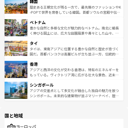
ワイを、存分に味わってほしい。 なお、新着のハワイ情報
韓国
いる。アクティビティも充実しており、サーフィンやダイ
ン）、静ひつな山岳地帯である台湾東部など、都市の喧騒
は
コンテンツ一覧
を参照してほしい。
ビング、ハイキングなど、アウトドア好きにはたまらな
と山間の静けさが共存しており、訪れる人に新しい発見と
歴史ある王朝文化が残る一方で、最先端のファッションやK
い。オーストラリアの多彩な魅力を存分に味わいつくそ
驚きをもたらしてくれる。また、奥深い台湾の食文化も魅
-POPで世界を席巻している韓国。首都ソウルの宮殿や伝統
う。 なお、新着のオーストラリア情報は
コンテンツ一覧
を
力で、夜市などの屋台グルメから高級料理、ヘルシーで美
家屋が並ぶエリアでは韓国の歴史と文化に浸ることがで
参照してほしい。
ベトナム
容にもいいと評判のスイーツなど、バラエティ豊かな料理
き、地方に足を延ばせば四季折々の自然美を楽しむことが
が味わえる。 なお、新着の台湾情報は
コンテンツ一覧
を参
できる。そして、キムチや焼肉、絶品のストリートフード
豊かな自然と多様な文化が魅力的なベトナム。南北に細長
照してほしい。
まで、さまざまな韓国料理が待っている。夜には、韓国な
く伸びる国土には、広大な田園風景や青々とした山々、世
らではのナイトライフも堪能できる。あたたかいホスピタ
界遺産に登録された壮大な自然景観が点在し、都市部では
タイ
リティに包まれながら、韓国の多彩な魅力を心ゆくまで味
急速な発展と共に伝統が息づく。ハノイの古い町並みやホ
わってみてほしい。 なお、新着の韓国情報は
コンテンツ一
ーチミン市のフランス統治時代の建物も、独特の雰囲気を
タイは、東南アジアに位置する豊かな自然と歴史が息づく
覧
を参照してほしい。
醸し出している。また、バラエティの豊かさとおいしさで
国だ。首都バンコクは高層ビルが立ち並ぶ一方、伝統的な
世界中の食通を魅了してやまないベトナム料理も魅力のひ
寺院や市場がいたるところに点在し、古きよき文化と現代
香港
とつ。フォーやバインミー、ベトナムコーヒーなどは、ぜ
の活気が交差している。北部ではチェンマイなどの山岳地
ひ現地で味わいたい。どの地域を訪れてもあたたかい人々
帯で自然と触れ合い、南部ではプーケットやクラビの美し
アジアと西洋の文化が交わる香港は、特有のエネルギーを
が旅行者を迎えてくれるので、きっと忘れられない旅にな
いビーチでリゾート気分を楽しむことができる。タイ料理
もっている。ヴィクトリア湾に広がる壮大な景色、近未来
るはずだ。 なお、新着のベトナム情報は
コンテンツ一覧
を
は世界的に有名で、屋台から高級レストランまで味覚を刺
的なアートスポット、そして歴史と現代が融合した町並
参照してほしい。
シンガポール
激する。気候は一年中温暖で、どの季節にも異なる楽しみ
み、どこを訪れても感動するはず。観光スポットが密集し
が待っている。親しみやすいタイの人々、仏教を中心とし
ており、効率よく見どころを回れるのも魅力。息をのむよ
アジアの交差点として多文化が融合した独自の魅力を放つ
た文化、そして多様な観光資源が、訪れる旅人を魅了し続
うな絶景から文化的な体験まで、香港を存分に楽しみ尽く
シンガポール。未来的な建築物が並ぶマリーナベイ、歴史
ける。 なお、新着のタイ情報は
コンテンツ一覧
を参照して
そう。 なお、新着の香港情報は
コンテンツ一覧
を参照して
と伝統を感じられるエスニックタウン、多数の緑豊かな公
ほしい。
ほしい。
園や自然保護区など、自然が調和した近代的な景観と文化
の多様性あふれるカラフルな町は、どこを歩いても新しい
国と地域
発見がある。さらに、治安のよさや充実した公共交通機関
も、旅行者にとっては魅力的なポイント。グルメも豊富
で、ホーカーズは地元の風情を楽しめる外せないスポット
ヨーロッパ