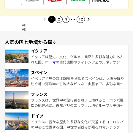
…
1
2
3
12
AD
AD
人気の国と地域から探す
イタリア
イタリアは歴史、文化、グルメ、自然と多彩な魅力にあふ
れた国。
ローマ
の古代遺跡やフィレンツェのルネッサンス
美術、ヴェネツィアの運河など、歴史あるスポットはもち
スペイン
ろん、トスカーナの美しい田園風景やアマルフィ海岸の絶
景など、自然景観も見逃せない。観光の合間には、本場の
イベリア半島のほぼ80％を占めるスペインは、太陽が降り
ピザやパスタなど、絶品のイタリア料理を堪能することも
注ぐ地中海沿岸から雄大なピレネー山脈まで、多彩な自然
できる。朝目覚めてから夜眠るまで、すべての瞬間を楽し
と文化が詰まったヨーロッパ屈指の旅行先だ。多様な地域
フランス
ませてくれるイタリアで、忘れられない旅をしてみよう！
文化が根付くこの国では、情熱的なフラメンコ、熱気あふ
なお、新着のイタリア情報は
コンテンツ一覧
を参照してほ
れる闘牛、そして美味しいタパスが生活の一部となってい
フランスは、世界中の旅行者を魅了し続けるヨーロッパ屈
しい。
る。首都マドリードの洗練された雰囲気や、バルセロナの
指の観光地だ。首都パリのエッフェル塔やルーブル美術館
アートに溢れた街角から、地方では古代ローマ遺跡や中世
といった象徴的なスポットから、田舎町の古風な美しさま
ドイツ
の城塞都市、穏やかなビーチリゾートまで多彩な表情を見
で、幅広い魅力が詰まっている。華麗な宮殿、歴史的な大
せる。地方によって風土や気候が異なるスペインはその個
聖堂、美しいビーチ、そして豊かな自然が、訪れる者を心
ドイツは、豊かな歴史と多彩な文化が交差するヨーロッパ
性で訪れる人を魅了する。 なお、新着のスペイン情報は
コ
から魅了する。また、フランスは美食の国としても知ら
の中心に位置する国。中世の街並みが残るロマンチック街
ンテンツ一覧
を参照してほしい。
れ、フランス料理はユネスコ無形文化遺産にも登録されて
道から、未来を先取りするようなモダンな都市まで多様な