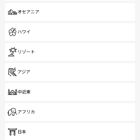
オセアニア
ハワイ
リゾート
アジア
中近東
アフリカ
日本