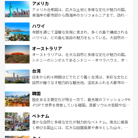
アメリカ
ンツ一覧
を参照してほしい。
の建物がそのまま残る町や、スイスならではのユニークな
博物館もあり、アルプス観光だけでなく町歩きも満喫する
アメリカ合衆国は、広大な土地と多様な文化が魅力の国。
ことができる。国民の所得が高いため物価も高いが、旅行
東海岸の都市部から西海岸のカリフォルニアまで、訪れる
者向けの交通パス提供のサービスもあり、うまく活用すれ
場所ごとに異なる風景と体験が待っている。ニューヨーク
ハワイ
ば市内交通費無料で観光を楽しむこともできる。 なお、新
のような巨大都市は、観光、ショッピング、エンターテイ
着のスイス情報は
コンテンツ一覧
を参照してほしい。
ンメントが詰まった刺激的なスポットだ。一方、アメリカ
年間を通じて温暖な気候に恵まれ、多くの島で構成される
西部には大自然が広がり、グランドキャニオンやイエロー
ハワイは、どの島も独自の魅力をもっている。大自然の神
ストーン国立公園といった絶景が堪能できる。さらに、南
秘を感じたいなら、火山が生み出した壮大な景観を誇るハ
オーストラリア
部のニューオーリンズでは、音楽と美食が融合した独特の
ワイ島は見逃せない。また、定番の観光地といえばオアフ
文化が魅力。旅行者はアメリカの各地域で異なる魅力を楽
島だが、静かな自然を求めるならマウイ島やカウアイ島が
オーストラリアは、壮大な自然と多様な文化が魅力の国。
しみながら、その多様性と豊かな歴史を感じることができ
おすすめ。エメラルドグリーンに輝く海をはじめ、豊かな
シドニーのシンボルであるシドニー・オペラハウス、オー
るだろう。車でのロードトリップや列車の旅も、アメリカ
文化や歴史が息づいている。「アロハスピリット」と呼ば
ストラリア東海岸北部に広がる大サンゴ礁地帯グレートバ
ならではの贅沢な旅のスタイルだ。 なお、新着のアメリカ
台湾
れるおもてなしの心で訪れる人々を迎えてくれるハワイの
リアリーフや大陸中央部にそびえるウルル（エアーズロッ
情報は
コンテンツ一覧
を参照してほしい。
人々、おいしいローカルフードやハワイアンミュージッ
ク）、タスマニアの美しい原生林やケアンズの熱帯雨林な
日本から約４時間ほどでたどり着く台湾は、多彩な文化と
ク、伝統的なフラダンスなど、すべてがハワイの魅力を彩
ど、見どころがたくさん。また、カフェやワイン、オージ
自然が織りなす魅力的な観光地。活気あふれる大都市の台
っている。訪れるたびに新しい発見と感動が待っているハ
ービーフなどの食文化も豊かで、美味しいものであふれて
北やノスタルジックな町並みが人気な九份（ジォウフェ
ワイを、存分に味わってほしい。 なお、新着のハワイ情報
韓国
いる。アクティビティも充実しており、サーフィンやダイ
ン）、静ひつな山岳地帯である台湾東部など、都市の喧騒
は
コンテンツ一覧
を参照してほしい。
ビング、ハイキングなど、アウトドア好きにはたまらな
と山間の静けさが共存しており、訪れる人に新しい発見と
歴史ある王朝文化が残る一方で、最先端のファッションやK
い。オーストラリアの多彩な魅力を存分に味わいつくそ
驚きをもたらしてくれる。また、奥深い台湾の食文化も魅
-POPで世界を席巻している韓国。首都ソウルの宮殿や伝統
う。 なお、新着のオーストラリア情報は
コンテンツ一覧
を
力で、夜市などの屋台グルメから高級料理、ヘルシーで美
家屋が並ぶエリアでは韓国の歴史と文化に浸ることがで
参照してほしい。
ベトナム
容にもいいと評判のスイーツなど、バラエティ豊かな料理
き、地方に足を延ばせば四季折々の自然美を楽しむことが
が味わえる。 なお、新着の台湾情報は
コンテンツ一覧
を参
できる。そして、キムチや焼肉、絶品のストリートフード
豊かな自然と多様な文化が魅力的なベトナム。南北に細長
照してほしい。
まで、さまざまな韓国料理が待っている。夜には、韓国な
く伸びる国土には、広大な田園風景や青々とした山々、世
らではのナイトライフも堪能できる。あたたかいホスピタ
界遺産に登録された壮大な自然景観が点在し、都市部では