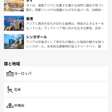
タイ
リティに包まれながら、韓国の多彩な魅力を心ゆくまで味
急速な発展と共に伝統が息づく。ハノイの古い町並みやホ
わってみてほしい。 なお、新着の韓国情報は
コンテンツ一
ーチミン市のフランス統治時代の建物も、独特の雰囲気を
タイは、東南アジアに位置する豊かな自然と歴史が息づく
覧
を参照してほしい。
醸し出している。また、バラエティの豊かさとおいしさで
国だ。首都バンコクは高層ビルが立ち並ぶ一方、伝統的な
世界中の食通を魅了してやまないベトナム料理も魅力のひ
寺院や市場がいたるところに点在し、古きよき文化と現代
香港
とつ。フォーやバインミー、ベトナムコーヒーなどは、ぜ
の活気が交差している。北部ではチェンマイなどの山岳地
ひ現地で味わいたい。どの地域を訪れてもあたたかい人々
帯で自然と触れ合い、南部ではプーケットやクラビの美し
アジアと西洋の文化が交わる香港は、特有のエネルギーを
が旅行者を迎えてくれるので、きっと忘れられない旅にな
いビーチでリゾート気分を楽しむことができる。タイ料理
もっている。ヴィクトリア湾に広がる壮大な景色、近未来
るはずだ。 なお、新着のベトナム情報は
コンテンツ一覧
を
は世界的に有名で、屋台から高級レストランまで味覚を刺
的なアートスポット、そして歴史と現代が融合した町並
参照してほしい。
シンガポール
激する。気候は一年中温暖で、どの季節にも異なる楽しみ
み、どこを訪れても感動するはず。観光スポットが密集し
が待っている。親しみやすいタイの人々、仏教を中心とし
ており、効率よく見どころを回れるのも魅力。息をのむよ
アジアの交差点として多文化が融合した独自の魅力を放つ
た文化、そして多様な観光資源が、訪れる旅人を魅了し続
うな絶景から文化的な体験まで、香港を存分に楽しみ尽く
シンガポール。未来的な建築物が並ぶマリーナベイ、歴史
ける。 なお、新着のタイ情報は
コンテンツ一覧
を参照して
そう。 なお、新着の香港情報は
コンテンツ一覧
を参照して
と伝統を感じられるエスニックタウン、多数の緑豊かな公
ほしい。
ほしい。
園や自然保護区など、自然が調和した近代的な景観と文化
の多様性あふれるカラフルな町は、どこを歩いても新しい
国と地域
発見がある。さらに、治安のよさや充実した公共交通機関
も、旅行者にとっては魅力的なポイント。グルメも豊富
で、ホーカーズは地元の風情を楽しめる外せないスポット
ヨーロッパ
だ。訪れる人を飽きさせないシンガポールで、多様な魅力
を体感しよう。 なお、新着のシンガポール情報は
コンテン
ツ一覧
を参照してほしい。
北米
中南米