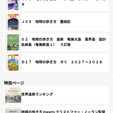
８
Ｊ３３ 地球の歩き方 墨田区
０２ 地球の歩き方 島旅 奄美大島 喜界島 加計
呂麻島（奄美群島１） ５訂版
Ｄ１７ 地球の歩き方 タイ ２０２７～２０２８
特設ページ
世界遺産ランキング
地球の歩き方 meets クリストファー・ノーラン監督