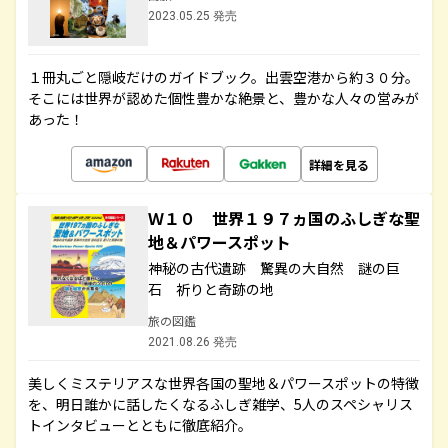
2023.05.25 発売
１冊丸ごと隠岐だけのガイドブック。出雲空港から約３０分。
そこには世界が認めた個性豊かな絶景と、豊かな人々の営みが
あった！
詳細を見る
Ｗ１０ 世界１９７ヵ国のふしぎな聖
地＆パワースポット
神秘の古代遺跡 驚異の大自然 謎の巨
石 祈りと奇跡の地
旅の図鑑
2021.08.26 発売
美しくミステリアスな世界各国の聖地＆パワースポットの特徴
を、明日誰かに話したくなるふしぎ雑学、5人のスペシャリス
トインタビューとともに徹底紹介。