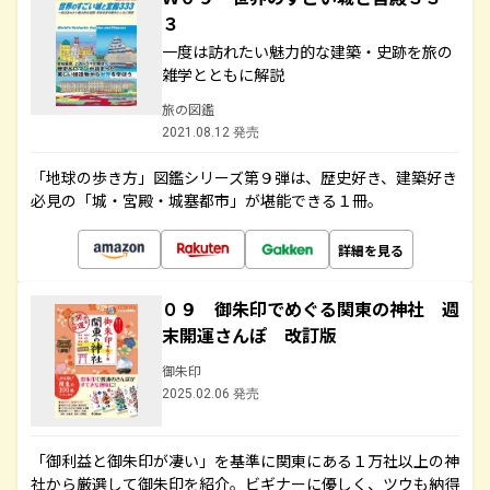
３
一度は訪れたい魅力的な建築・史跡を旅の
雑学とともに解説
旅の図鑑
2021.08.12 発売
「地球の歩き方」図鑑シリーズ第９弾は、歴史好き、建築好き
必見の「城・宮殿・城塞都市」が堪能できる１冊。
詳細を見る
０９ 御朱印でめぐる関東の神社 週
末開運さんぽ 改訂版
御朱印
2025.02.06 発売
「御利益と御朱印が凄い」を基準に関東にある１万社以上の神
社から厳選して御朱印を紹介。ビギナーに優しく、ツウも納得