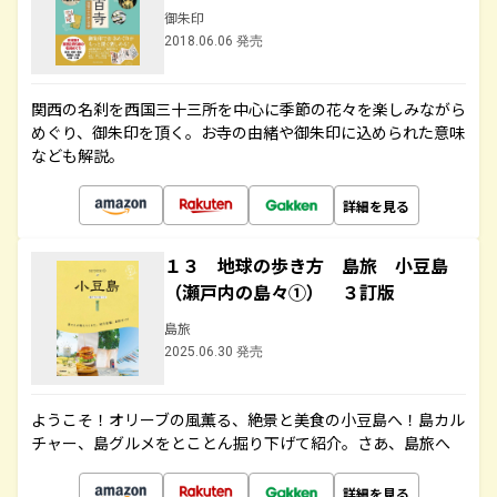
御朱印
2018.06.06 発売
関西の名刹を西国三十三所を中心に季節の花々を楽しみながら
めぐり、御朱印を頂く。お寺の由緒や御朱印に込められた意味
なども解説。
詳細を見る
１３ 地球の歩き方 島旅 小豆島
（瀬戸内の島々①） ３訂版
島旅
2025.06.30 発売
ようこそ！オリーブの風薫る、絶景と美食の小豆島へ！島カル
チャー、島グルメをとことん掘り下げて紹介。さあ、島旅へ
詳細を見る