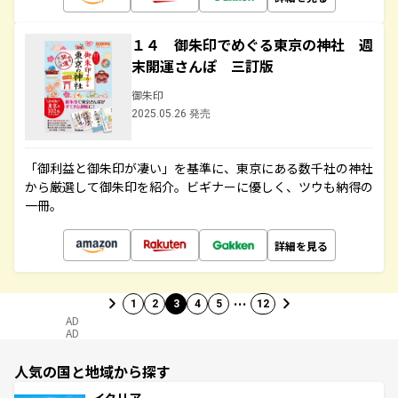
１４ 御朱印でめぐる東京の神社 週
末開運さんぽ 三訂版
御朱印
2025.05.26 発売
「御利益と御朱印が凄い」を基準に、東京にある数千社の神社
から厳選して御朱印を紹介。ビギナーに優しく、ツウも納得の
一冊。
詳細を見る
…
1
2
3
4
5
12
AD
AD
人気の国と地域から探す