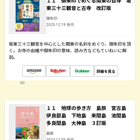
１１ 御朱印でめぐる関東の百寺 坂
東三十三観音と古寺 改訂版
御朱印
2025.12.19 発売
坂東三十三観音を中心とした関東の名刹をめぐり、御朱印を頂
く。お寺の由緒や御朱印の意味、読み方などもていねいに解
説。
詳細を見る
AD
１１ 地球の歩き方 島旅 宮古島
伊良部島 下地島 来間島 池間島
多良間島 大神島 ３訂版
島旅
2024.12.05 発売