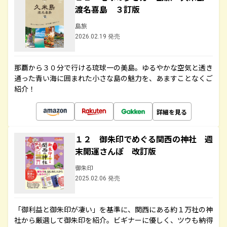
渡名喜島 ３訂版
島旅
2026.02.19 発売
那覇から３０分で行ける琉球一の美島。ゆるやかな空気と透き
通った青い海に囲まれた小さな島の魅力を、あますことなくご
紹介！
詳細を見る
１２ 御朱印でめぐる関西の神社 週
末開運さんぽ 改訂版
御朱印
2025.02.06 発売
「御利益と御朱印が凄い」を基準に、関西にある約１万社の神
社から厳選して御朱印を紹介。ビギナーに優しく、ツウも納得