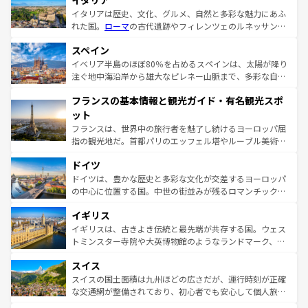
イタリア
イタリアは歴史、文化、グルメ、自然と多彩な魅力にあふ
れた国。
ローマ
の古代遺跡やフィレンツェのルネッサンス
美術、ヴェネツィアの運河など、歴史あるスポットはもち
スペイン
ろん、トスカーナの美しい田園風景やアマルフィ海岸の絶
景など、自然景観も見逃せない。観光の合間には、本場の
イベリア半島のほぼ80％を占めるスペインは、太陽が降り
ピザやパスタなど、絶品のイタリア料理を堪能することも
注ぐ地中海沿岸から雄大なピレネー山脈まで、多彩な自然
できる。朝目覚めてから夜眠るまで、すべての瞬間を楽し
と文化が詰まったヨーロッパ屈指の旅行先だ。多様な地域
フランスの基本情報と観光ガイド・有名観光スポ
ませてくれるイタリアで、忘れられない旅をしてみよう！
文化が根付くこの国では、情熱的なフラメンコ、熱気あふ
なお、新着のイタリア情報は
コンテンツ一覧
を参照してほ
れる闘牛、そして美味しいタパスが生活の一部となってい
ット
しい。
る。首都マドリードの洗練された雰囲気や、バルセロナの
フランスは、世界中の旅行者を魅了し続けるヨーロッパ屈
アートに溢れた街角から、地方では古代ローマ遺跡や中世
指の観光地だ。首都パリのエッフェル塔やルーブル美術館
の城塞都市、穏やかなビーチリゾートまで多彩な表情を見
といった象徴的なスポットから、田舎町の古風な美しさま
せる。地方によって風土や気候が異なるスペインはその個
ドイツ
で、幅広い魅力が詰まっている。華麗な宮殿、歴史的な大
性で訪れる人を魅了する。 なお、新着のスペイン情報は
コ
聖堂、美しいビーチ、そして豊かな自然が、訪れる者を心
ドイツは、豊かな歴史と多彩な文化が交差するヨーロッパ
ンテンツ一覧
を参照してほしい。
から魅了する。また、フランスは美食の国としても知ら
の中心に位置する国。中世の街並みが残るロマンチック街
れ、フランス料理はユネスコ無形文化遺産にも登録されて
道から、未来を先取りするようなモダンな都市まで多様な
イギリス
いる。シャンパンの発祥地であるランス、プロヴァンスの
顔を持つこの国は、どこを歩いても飽きることがない。ベ
香り高いラベンダー畑など、多彩な楽しみ方が可能だ。さ
ルリンの文化的活気、バイエルン州のアルプスの絶景、そ
イギリスは、古きよき伝統と最先端が共存する国。ウェス
らに、パリ以外の地域にも魅力が溢れており、どの街角に
してライン川沿いのワイン畑といった風景は必見。ビール
トミンスター寺院や大英博物館のようなランドマーク、歴
も豊かな歴史と文化が息づいている。パリ以外の個性あふ
とソーセージを味わいながら地元の人と過ごす楽しい時間
史ある大学都市、美しい丘陵地帯や牧歌的な風景など、エ
れる地方に足を運ぶとそれぞれで全く異なる文化を体験で
スイス
は、お酒好きな人にはぜひ体験してほしい。 なお、新着の
リアごとに異なる魅力がある。また、優雅なアフタヌーン
きるだろう。 なお、新着のフランス情報は
コンテンツ一覧
ドイツ情報は
コンテンツ一覧
を参照してほしい。
ティー、ビール好きにはたまらない英国パブ、サッカー観
スイスの国土面積は九州ほどの広さだが、運行時刻が正確
を参照してほしい。
戦など、本場だからこそできる体験も豊富。イギリスを旅
な交通網が整備されており、初心者でも安心して個人旅行
して楽しみつくそう。 なお、新着のイギリス情報は
コンテ
を楽しめる。日本同様に時刻表どおりの旅が可能だ。中世