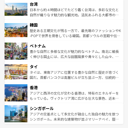
ならではの贅沢な旅のスタイルだ。 なお、新着のアメリカ
台湾
れるおもてなしの心で訪れる人々を迎えてくれるハワイの
リアリーフや大陸中央部にそびえるウルル（エアーズロッ
情報は
コンテンツ一覧
を参照してほしい。
人々、おいしいローカルフードやハワイアンミュージッ
ク）、タスマニアの美しい原生林やケアンズの熱帯雨林な
日本から約４時間ほどでたどり着く台湾は、多彩な文化と
ク、伝統的なフラダンスなど、すべてがハワイの魅力を彩
ど、見どころがたくさん。また、カフェやワイン、オージ
自然が織りなす魅力的な観光地。活気あふれる大都市の台
っている。訪れるたびに新しい発見と感動が待っているハ
ービーフなどの食文化も豊かで、美味しいものであふれて
北やノスタルジックな町並みが人気な九份（ジォウフェ
ワイを、存分に味わってほしい。 なお、新着のハワイ情報
韓国
いる。アクティビティも充実しており、サーフィンやダイ
ン）、静ひつな山岳地帯である台湾東部など、都市の喧騒
は
コンテンツ一覧
を参照してほしい。
ビング、ハイキングなど、アウトドア好きにはたまらな
と山間の静けさが共存しており、訪れる人に新しい発見と
歴史ある王朝文化が残る一方で、最先端のファッションやK
い。オーストラリアの多彩な魅力を存分に味わいつくそ
驚きをもたらしてくれる。また、奥深い台湾の食文化も魅
-POPで世界を席巻している韓国。首都ソウルの宮殿や伝統
う。 なお、新着のオーストラリア情報は
コンテンツ一覧
を
力で、夜市などの屋台グルメから高級料理、ヘルシーで美
家屋が並ぶエリアでは韓国の歴史と文化に浸ることがで
参照してほしい。
ベトナム
容にもいいと評判のスイーツなど、バラエティ豊かな料理
き、地方に足を延ばせば四季折々の自然美を楽しむことが
が味わえる。 なお、新着の台湾情報は
コンテンツ一覧
を参
できる。そして、キムチや焼肉、絶品のストリートフード
豊かな自然と多様な文化が魅力的なベトナム。南北に細長
照してほしい。
まで、さまざまな韓国料理が待っている。夜には、韓国な
く伸びる国土には、広大な田園風景や青々とした山々、世
らではのナイトライフも堪能できる。あたたかいホスピタ
界遺産に登録された壮大な自然景観が点在し、都市部では
タイ
リティに包まれながら、韓国の多彩な魅力を心ゆくまで味
急速な発展と共に伝統が息づく。ハノイの古い町並みやホ
わってみてほしい。 なお、新着の韓国情報は
コンテンツ一
ーチミン市のフランス統治時代の建物も、独特の雰囲気を
タイは、東南アジアに位置する豊かな自然と歴史が息づく
覧
を参照してほしい。
醸し出している。また、バラエティの豊かさとおいしさで
国だ。首都バンコクは高層ビルが立ち並ぶ一方、伝統的な
世界中の食通を魅了してやまないベトナム料理も魅力のひ
寺院や市場がいたるところに点在し、古きよき文化と現代
香港
とつ。フォーやバインミー、ベトナムコーヒーなどは、ぜ
の活気が交差している。北部ではチェンマイなどの山岳地
ひ現地で味わいたい。どの地域を訪れてもあたたかい人々
帯で自然と触れ合い、南部ではプーケットやクラビの美し
アジアと西洋の文化が交わる香港は、特有のエネルギーを
が旅行者を迎えてくれるので、きっと忘れられない旅にな
いビーチでリゾート気分を楽しむことができる。タイ料理
もっている。ヴィクトリア湾に広がる壮大な景色、近未来
るはずだ。 なお、新着のベトナム情報は
コンテンツ一覧
を
は世界的に有名で、屋台から高級レストランまで味覚を刺
的なアートスポット、そして歴史と現代が融合した町並
参照してほしい。
シンガポール
激する。気候は一年中温暖で、どの季節にも異なる楽しみ
み、どこを訪れても感動するはず。観光スポットが密集し
が待っている。親しみやすいタイの人々、仏教を中心とし
ており、効率よく見どころを回れるのも魅力。息をのむよ
アジアの交差点として多文化が融合した独自の魅力を放つ
た文化、そして多様な観光資源が、訪れる旅人を魅了し続
うな絶景から文化的な体験まで、香港を存分に楽しみ尽く
シンガポール。未来的な建築物が並ぶマリーナベイ、歴史
ける。 なお、新着のタイ情報は
コンテンツ一覧
を参照して
そう。 なお、新着の香港情報は
コンテンツ一覧
を参照して
と伝統を感じられるエスニックタウン、多数の緑豊かな公