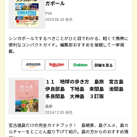
ガポール
Plat
2024.06.20 発売
シンガポールでするべきことがひと目でわかる、軽くて携帯に
便利なコンパクトガイド。編集部おすすめを凝縮して一挙掲
載。
詳細を見る
１１ 地球の歩き方 島旅 宮古島
伊良部島 下地島 来間島 池間島
多良間島 大神島 ３訂版
島旅
2024.12.05 発売
宮古諸島だけの完全ガイドブック！ 島絶景、島グルメ、島カ
ルチャーをとことん掘り下げて紹介。島の方からのおすすめ情