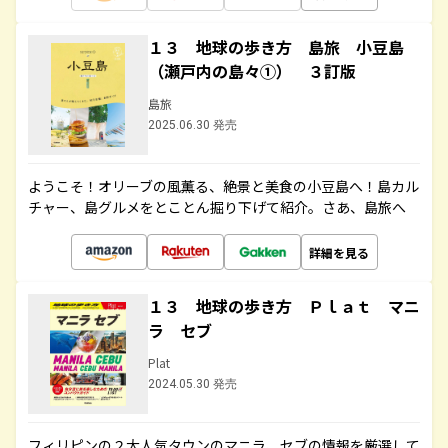
１３ 地球の歩き方 島旅 小豆島
（瀬戸内の島々①） ３訂版
島旅
2025.06.30 発売
ようこそ！オリーブの風薫る、絶景と美食の小豆島へ！島カル
チャー、島グルメをとことん掘り下げて紹介。さあ、島旅へ
詳細を見る
１３ 地球の歩き方 Ｐｌａｔ マニ
ラ セブ
Plat
2024.05.30 発売
フィリピンの２大人気タウンのマニラ、セブの情報を厳選して