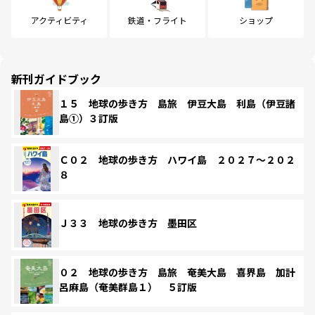
アクティビティ
鉄道・フライト
ショップ
新刊ガイドブック
１５ 地球の歩き方 島旅 伊豆大島 利島（伊豆諸
島①）３訂版
Ｃ０２ 地球の歩き方 ハワイ島 ２０２７～２０２
８
Ｊ３３ 地球の歩き方 墨田区
０２ 地球の歩き方 島旅 奄美大島 喜界島 加計
呂麻島（奄美群島１） ５訂版