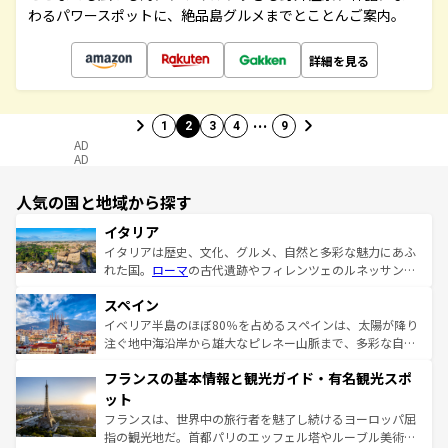
わるパワースポットに、絶品島グルメまでとことんご案内。
詳細を見る
…
1
2
3
4
9
AD
AD
人気の国と地域から探す
イタリア
イタリアは歴史、文化、グルメ、自然と多彩な魅力にあふ
れた国。
ローマ
の古代遺跡やフィレンツェのルネッサンス
美術、ヴェネツィアの運河など、歴史あるスポットはもち
スペイン
ろん、トスカーナの美しい田園風景やアマルフィ海岸の絶
景など、自然景観も見逃せない。観光の合間には、本場の
イベリア半島のほぼ80％を占めるスペインは、太陽が降り
ピザやパスタなど、絶品のイタリア料理を堪能することも
注ぐ地中海沿岸から雄大なピレネー山脈まで、多彩な自然
できる。朝目覚めてから夜眠るまで、すべての瞬間を楽し
と文化が詰まったヨーロッパ屈指の旅行先だ。多様な地域
フランスの基本情報と観光ガイド・有名観光スポ
ませてくれるイタリアで、忘れられない旅をしてみよう！
文化が根付くこの国では、情熱的なフラメンコ、熱気あふ
なお、新着のイタリア情報は
コンテンツ一覧
を参照してほ
れる闘牛、そして美味しいタパスが生活の一部となってい
ット
しい。
る。首都マドリードの洗練された雰囲気や、バルセロナの
フランスは、世界中の旅行者を魅了し続けるヨーロッパ屈
アートに溢れた街角から、地方では古代ローマ遺跡や中世
指の観光地だ。首都パリのエッフェル塔やルーブル美術館