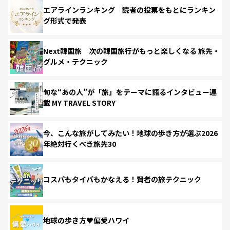
エアラインランキング 読者の投票をもとにランキン
グ形式で発表
Next韓国旅 次の韓国旅行がもっと楽しくなる 旅先・
グルメ・テクニック
旬な“あの人”が「旅」をテーマに語るインタビュー連
載 MY TRAVEL STORY
今、こんな旅がしてみたい！地球の歩き方が選ぶ2026
年絶対行くべき旅先30
コスパもタイパもかなえる！賢者の旅テクニック
地球の歩き方♥偏愛ハワイ