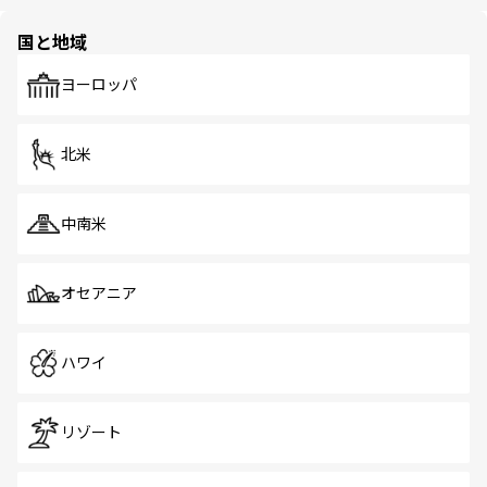
ほしい。
ほしい。
園や自然保護区など、自然が調和した近代的な景観と文化
の多様性あふれるカラフルな町は、どこを歩いても新しい
国と地域
発見がある。さらに、治安のよさや充実した公共交通機関
も、旅行者にとっては魅力的なポイント。グルメも豊富
で、ホーカーズは地元の風情を楽しめる外せないスポット
ヨーロッパ
だ。訪れる人を飽きさせないシンガポールで、多様な魅力
を体感しよう。 なお、新着のシンガポール情報は
コンテン
ツ一覧
を参照してほしい。
北米
中南米
オセアニア
ハワイ
リゾート