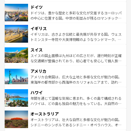
の城塞都市、穏やかなビーチリゾートまで多彩な表情を見
といった象徴的なスポットから、田舎町の古風な美しさま
せる。地方によって風土や気候が異なるスペインはその個
ドイツ
で、幅広い魅力が詰まっている。華麗な宮殿、歴史的な大
性で訪れる人を魅了する。 なお、新着のスペイン情報は
コ
聖堂、美しいビーチ、そして豊かな自然が、訪れる者を心
ドイツは、豊かな歴史と多彩な文化が交差するヨーロッパ
ンテンツ一覧
を参照してほしい。
から魅了する。また、フランスは美食の国としても知ら
の中心に位置する国。中世の街並みが残るロマンチック街
れ、フランス料理はユネスコ無形文化遺産にも登録されて
道から、未来を先取りするようなモダンな都市まで多様な
イギリス
いる。シャンパンの発祥地であるランス、プロヴァンスの
顔を持つこの国は、どこを歩いても飽きることがない。ベ
香り高いラベンダー畑など、多彩な楽しみ方が可能だ。さ
ルリンの文化的活気、バイエルン州のアルプスの絶景、そ
イギリスは、古きよき伝統と最先端が共存する国。ウェス
らに、パリ以外の地域にも魅力が溢れており、どの街角に
してライン川沿いのワイン畑といった風景は必見。ビール
トミンスター寺院や大英博物館のようなランドマーク、歴
も豊かな歴史と文化が息づいている。パリ以外の個性あふ
とソーセージを味わいながら地元の人と過ごす楽しい時間
史ある大学都市、美しい丘陵地帯や牧歌的な風景など、エ
れる地方に足を運ぶとそれぞれで全く異なる文化を体験で
スイス
は、お酒好きな人にはぜひ体験してほしい。 なお、新着の
リアごとに異なる魅力がある。また、優雅なアフタヌーン
きるだろう。 なお、新着のフランス情報は
コンテンツ一覧
ドイツ情報は
コンテンツ一覧
を参照してほしい。
ティー、ビール好きにはたまらない英国パブ、サッカー観
スイスの国土面積は九州ほどの広さだが、運行時刻が正確
を参照してほしい。
戦など、本場だからこそできる体験も豊富。イギリスを旅
な交通網が整備されており、初心者でも安心して個人旅行
して楽しみつくそう。 なお、新着のイギリス情報は
コンテ
を楽しめる。日本同様に時刻表どおりの旅が可能だ。中世
アメリカ
ンツ一覧
を参照してほしい。
の建物がそのまま残る町や、スイスならではのユニークな
博物館もあり、アルプス観光だけでなく町歩きも満喫する
アメリカ合衆国は、広大な土地と多様な文化が魅力の国。
ことができる。国民の所得が高いため物価も高いが、旅行
東海岸の都市部から西海岸のカリフォルニアまで、訪れる
者向けの交通パス提供のサービスもあり、うまく活用すれ
場所ごとに異なる風景と体験が待っている。ニューヨーク
ハワイ
ば市内交通費無料で観光を楽しむこともできる。 なお、新
のような巨大都市は、観光、ショッピング、エンターテイ
着のスイス情報は
コンテンツ一覧
を参照してほしい。
ンメントが詰まった刺激的なスポットだ。一方、アメリカ
年間を通じて温暖な気候に恵まれ、多くの島で構成される
西部には大自然が広がり、グランドキャニオンやイエロー
ハワイは、どの島も独自の魅力をもっている。大自然の神
ストーン国立公園といった絶景が堪能できる。さらに、南
秘を感じたいなら、火山が生み出した壮大な景観を誇るハ
オーストラリア
部のニューオーリンズでは、音楽と美食が融合した独特の
ワイ島は見逃せない。また、定番の観光地といえばオアフ
文化が魅力。旅行者はアメリカの各地域で異なる魅力を楽
島だが、静かな自然を求めるならマウイ島やカウアイ島が
オーストラリアは、壮大な自然と多様な文化が魅力の国。
しみながら、その多様性と豊かな歴史を感じることができ
おすすめ。エメラルドグリーンに輝く海をはじめ、豊かな
シドニーのシンボルであるシドニー・オペラハウス、オー
るだろう。車でのロードトリップや列車の旅も、アメリカ
文化や歴史が息づいている。「アロハスピリット」と呼ば
ストラリア東海岸北部に広がる大サンゴ礁地帯グレートバ