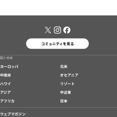
コミュニティを見る
国と地域
ヨーロッパ
北米
中南米
オセアニア
ハワイ
リゾート
アジア
中近東
アフリカ
日本
ウェブマガジン