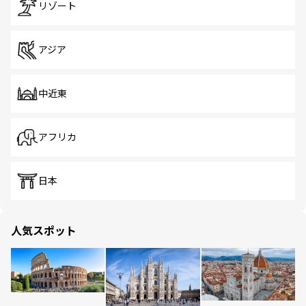
リゾート
アジア
中近東
アフリカ
日本
人気スポット