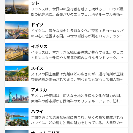
なお、新着のイタリア情報は
コンテンツ一覧
を参照してほ
れる闘牛、そして美味しいタパスが生活の一部となってい
ット
しい。
る。首都マドリードの洗練された雰囲気や、バルセロナの
フランスは、世界中の旅行者を魅了し続けるヨーロッパ屈
アートに溢れた街角から、地方では古代ローマ遺跡や中世
指の観光地だ。首都パリのエッフェル塔やルーブル美術館
の城塞都市、穏やかなビーチリゾートまで多彩な表情を見
といった象徴的なスポットから、田舎町の古風な美しさま
せる。地方によって風土や気候が異なるスペインはその個
ドイツ
で、幅広い魅力が詰まっている。華麗な宮殿、歴史的な大
性で訪れる人を魅了する。 なお、新着のスペイン情報は
コ
聖堂、美しいビーチ、そして豊かな自然が、訪れる者を心
ドイツは、豊かな歴史と多彩な文化が交差するヨーロッパ
ンテンツ一覧
を参照してほしい。
から魅了する。また、フランスは美食の国としても知ら
の中心に位置する国。中世の街並みが残るロマンチック街
れ、フランス料理はユネスコ無形文化遺産にも登録されて
道から、未来を先取りするようなモダンな都市まで多様な
イギリス
いる。シャンパンの発祥地であるランス、プロヴァンスの
顔を持つこの国は、どこを歩いても飽きることがない。ベ
香り高いラベンダー畑など、多彩な楽しみ方が可能だ。さ
ルリンの文化的活気、バイエルン州のアルプスの絶景、そ
イギリスは、古きよき伝統と最先端が共存する国。ウェス
らに、パリ以外の地域にも魅力が溢れており、どの街角に
してライン川沿いのワイン畑といった風景は必見。ビール
トミンスター寺院や大英博物館のようなランドマーク、歴
も豊かな歴史と文化が息づいている。パリ以外の個性あふ
とソーセージを味わいながら地元の人と過ごす楽しい時間
史ある大学都市、美しい丘陵地帯や牧歌的な風景など、エ
れる地方に足を運ぶとそれぞれで全く異なる文化を体験で
スイス
は、お酒好きな人にはぜひ体験してほしい。 なお、新着の
リアごとに異なる魅力がある。また、優雅なアフタヌーン
きるだろう。 なお、新着のフランス情報は
コンテンツ一覧
ドイツ情報は
コンテンツ一覧
を参照してほしい。
ティー、ビール好きにはたまらない英国パブ、サッカー観
スイスの国土面積は九州ほどの広さだが、運行時刻が正確
を参照してほしい。
戦など、本場だからこそできる体験も豊富。イギリスを旅
な交通網が整備されており、初心者でも安心して個人旅行
して楽しみつくそう。 なお、新着のイギリス情報は
コンテ
を楽しめる。日本同様に時刻表どおりの旅が可能だ。中世
アメリカ
ンツ一覧
を参照してほしい。
の建物がそのまま残る町や、スイスならではのユニークな
博物館もあり、アルプス観光だけでなく町歩きも満喫する
アメリカ合衆国は、広大な土地と多様な文化が魅力の国。
ことができる。国民の所得が高いため物価も高いが、旅行
東海岸の都市部から西海岸のカリフォルニアまで、訪れる
者向けの交通パス提供のサービスもあり、うまく活用すれ
場所ごとに異なる風景と体験が待っている。ニューヨーク
ハワイ
ば市内交通費無料で観光を楽しむこともできる。 なお、新
のような巨大都市は、観光、ショッピング、エンターテイ
着のスイス情報は
コンテンツ一覧
を参照してほしい。
ンメントが詰まった刺激的なスポットだ。一方、アメリカ
年間を通じて温暖な気候に恵まれ、多くの島で構成される
西部には大自然が広がり、グランドキャニオンやイエロー
ハワイは、どの島も独自の魅力をもっている。大自然の神
ストーン国立公園といった絶景が堪能できる。さらに、南
秘を感じたいなら、火山が生み出した壮大な景観を誇るハ
部のニューオーリンズでは、音楽と美食が融合した独特の