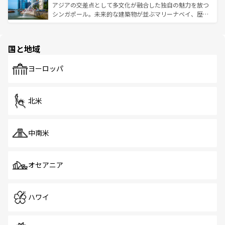
が待っている。親しみやすいタイの人々、仏教を中心とし
ており、効率よく見どころを回れるのも魅力。息をのむよ
アジアの交差点として多文化が融合した独自の魅力を放つ
た文化、そして多様な観光資源が、訪れる旅人を魅了し続
うな絶景から文化的な体験まで、香港を存分に楽しみ尽く
シンガポール。未来的な建築物が並ぶマリーナベイ、歴史
ける。 なお、新着のタイ情報は
コンテンツ一覧
を参照して
そう。 なお、新着の香港情報は
コンテンツ一覧
を参照して
と伝統を感じられるエスニックタウン、多数の緑豊かな公
ほしい。
ほしい。
園や自然保護区など、自然が調和した近代的な景観と文化
の多様性あふれるカラフルな町は、どこを歩いても新しい
国と地域
発見がある。さらに、治安のよさや充実した公共交通機関
も、旅行者にとっては魅力的なポイント。グルメも豊富
で、ホーカーズは地元の風情を楽しめる外せないスポット
ヨーロッパ
だ。訪れる人を飽きさせないシンガポールで、多様な魅力
を体感しよう。 なお、新着のシンガポール情報は
コンテン
ツ一覧
を参照してほしい。
北米
中南米
オセアニア
ハワイ