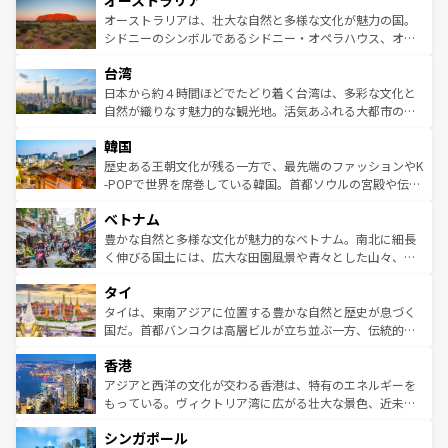
オーストラリア
ワイ島は見逃せない。また、定番の観光地といえばオアフ
文化が魅力。旅行者はアメリカの各地域で異なる魅力を楽
島だが、静かな自然を求めるならマウイ島やカウアイ島が
オーストラリアは、壮大な自然と多様な文化が魅力の国。
しみながら、その多様性と豊かな歴史を感じることができ
おすすめ。エメラルドグリーンに輝く海をはじめ、豊かな
シドニーのシンボルであるシドニー・オペラハウス、オー
るだろう。車でのロードトリップや列車の旅も、アメリカ
文化や歴史が息づいている。「アロハスピリット」と呼ば
ストラリア東海岸北部に広がる大サンゴ礁地帯グレートバ
ならではの贅沢な旅のスタイルだ。 なお、新着のアメリカ
台湾
れるおもてなしの心で訪れる人々を迎えてくれるハワイの
リアリーフや大陸中央部にそびえるウルル（エアーズロッ
情報は
コンテンツ一覧
を参照してほしい。
人々、おいしいローカルフードやハワイアンミュージッ
ク）、タスマニアの美しい原生林やケアンズの熱帯雨林な
日本から約４時間ほどでたどり着く台湾は、多彩な文化と
ク、伝統的なフラダンスなど、すべてがハワイの魅力を彩
ど、見どころがたくさん。また、カフェやワイン、オージ
自然が織りなす魅力的な観光地。活気あふれる大都市の台
っている。訪れるたびに新しい発見と感動が待っているハ
ービーフなどの食文化も豊かで、美味しいものであふれて
北やノスタルジックな町並みが人気な九份（ジォウフェ
ワイを、存分に味わってほしい。 なお、新着のハワイ情報
韓国
いる。アクティビティも充実しており、サーフィンやダイ
ン）、静ひつな山岳地帯である台湾東部など、都市の喧騒
は
コンテンツ一覧
を参照してほしい。
ビング、ハイキングなど、アウトドア好きにはたまらな
と山間の静けさが共存しており、訪れる人に新しい発見と
歴史ある王朝文化が残る一方で、最先端のファッションやK
い。オーストラリアの多彩な魅力を存分に味わいつくそ
驚きをもたらしてくれる。また、奥深い台湾の食文化も魅
-POPで世界を席巻している韓国。首都ソウルの宮殿や伝統
う。 なお、新着のオーストラリア情報は
コンテンツ一覧
を
力で、夜市などの屋台グルメから高級料理、ヘルシーで美
家屋が並ぶエリアでは韓国の歴史と文化に浸ることがで
参照してほしい。
ベトナム
容にもいいと評判のスイーツなど、バラエティ豊かな料理
き、地方に足を延ばせば四季折々の自然美を楽しむことが
が味わえる。 なお、新着の台湾情報は
コンテンツ一覧
を参
できる。そして、キムチや焼肉、絶品のストリートフード
豊かな自然と多様な文化が魅力的なベトナム。南北に細長
照してほしい。
まで、さまざまな韓国料理が待っている。夜には、韓国な
く伸びる国土には、広大な田園風景や青々とした山々、世
らではのナイトライフも堪能できる。あたたかいホスピタ
界遺産に登録された壮大な自然景観が点在し、都市部では
タイ
リティに包まれながら、韓国の多彩な魅力を心ゆくまで味
急速な発展と共に伝統が息づく。ハノイの古い町並みやホ
わってみてほしい。 なお、新着の韓国情報は
コンテンツ一
ーチミン市のフランス統治時代の建物も、独特の雰囲気を
タイは、東南アジアに位置する豊かな自然と歴史が息づく
覧
を参照してほしい。
醸し出している。また、バラエティの豊かさとおいしさで
国だ。首都バンコクは高層ビルが立ち並ぶ一方、伝統的な
世界中の食通を魅了してやまないベトナム料理も魅力のひ
寺院や市場がいたるところに点在し、古きよき文化と現代
香港
とつ。フォーやバインミー、ベトナムコーヒーなどは、ぜ
の活気が交差している。北部ではチェンマイなどの山岳地
ひ現地で味わいたい。どの地域を訪れてもあたたかい人々
帯で自然と触れ合い、南部ではプーケットやクラビの美し
アジアと西洋の文化が交わる香港は、特有のエネルギーを
が旅行者を迎えてくれるので、きっと忘れられない旅にな
いビーチでリゾート気分を楽しむことができる。タイ料理
もっている。ヴィクトリア湾に広がる壮大な景色、近未来
るはずだ。 なお、新着のベトナム情報は
コンテンツ一覧
を
は世界的に有名で、屋台から高級レストランまで味覚を刺
的なアートスポット、そして歴史と現代が融合した町並
参照してほしい。
シンガポール
激する。気候は一年中温暖で、どの季節にも異なる楽しみ
み、どこを訪れても感動するはず。観光スポットが密集し