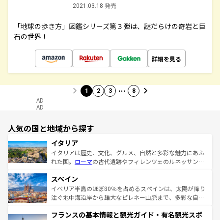
2021.03.18 発売
「地球の歩き方」図鑑シリーズ第３弾は、謎だらけの奇岩と巨
石の世界！
詳細を見る
…
1
2
3
8
AD
AD
人気の国と地域から探す
イタリア
イタリアは歴史、文化、グルメ、自然と多彩な魅力にあふ
れた国。
ローマ
の古代遺跡やフィレンツェのルネッサンス
美術、ヴェネツィアの運河など、歴史あるスポットはもち
スペイン
ろん、トスカーナの美しい田園風景やアマルフィ海岸の絶
景など、自然景観も見逃せない。観光の合間には、本場の
イベリア半島のほぼ80％を占めるスペインは、太陽が降り
ピザやパスタなど、絶品のイタリア料理を堪能することも
注ぐ地中海沿岸から雄大なピレネー山脈まで、多彩な自然
できる。朝目覚めてから夜眠るまで、すべての瞬間を楽し
と文化が詰まったヨーロッパ屈指の旅行先だ。多様な地域
フランスの基本情報と観光ガイド・有名観光スポ
ませてくれるイタリアで、忘れられない旅をしてみよう！
文化が根付くこの国では、情熱的なフラメンコ、熱気あふ