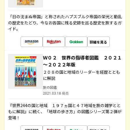
「日の沈まぬ帝国」と称されたハプスブルク帝国の栄光と動乱
の歴史をたどり、今なお各国に残る史跡を巡る歴史を旅するガ
イド。
詳細を見る
Ｗ０２ 世界の指導者図鑑 ２０２１
～２０２２年版
２０８の国と地域のリーダーを経歴ととも
に解説
旅の図鑑
2021.03.18 発売
『世界244の国と地域 １９７ヵ国と４７地域を旅の雑学とと
もに解説』に続く、「地球の歩き方」の図鑑シリーズ第２弾が
登場！