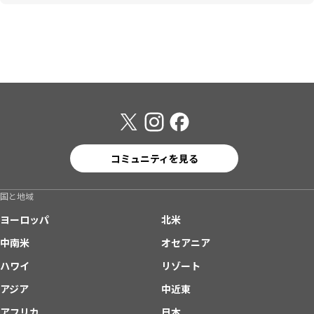
コミュニティを見る
国と地域
ヨーロッパ
北米
中南米
オセアニア
ハワイ
リゾート
アジア
中近東
アフリカ
日本