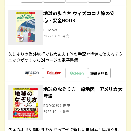
地球の歩き方 ウィズコロナ旅の安
心・安全BOOK
D-Books
2022.07.20 発売
久しぶりの海外旅行でも大丈夫！旅の手配や準備に使えるテク
ニックがつまった24ページの電子書籍
詳細を見る
地球のなぞり方 旅地図 アメリカ大
陸編
BOOKS 旅と健康
2022.10.14 発売
各国の地形や関係性をなぞって学ぶ新しい地図本！国境や州、