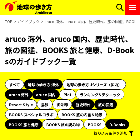
TOP
ガイドブック
aruco 海外、aruco 国内、歴史時代、旅の図鑑、BOOK
aruco 海外、aruco 国内、歴史時代、
旅の図鑑、BOOKS 旅と健康、D-Book
sのガイドブック一覧
すべて
地球の歩き方 海外
地球の歩き方 Jシリーズ（国内）
aruco 海外
aruco 国内
Plat
ランキング&テクニック
Resort Style
島旅
御朱印
歴史時代
旅の図鑑
BOOKS スペシャルコラボ
BOOKS 旅の名言＆絶景
BOOKS 旅と健康
BOOKS 旅の読み物
BOOKS
D-Books
絞り込み条件を追加