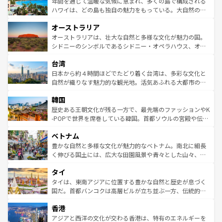
ンメントが詰まった刺激的なスポットだ。一方、アメリカ
年間を通じて温暖な気候に恵まれ、多くの島で構成される
西部には大自然が広がり、グランドキャニオンやイエロー
ハワイは、どの島も独自の魅力をもっている。大自然の神
ストーン国立公園といった絶景が堪能できる。さらに、南
秘を感じたいなら、火山が生み出した壮大な景観を誇るハ
オーストラリア
部のニューオーリンズでは、音楽と美食が融合した独特の
ワイ島は見逃せない。また、定番の観光地といえばオアフ
文化が魅力。旅行者はアメリカの各地域で異なる魅力を楽
島だが、静かな自然を求めるならマウイ島やカウアイ島が
オーストラリアは、壮大な自然と多様な文化が魅力の国。
しみながら、その多様性と豊かな歴史を感じることができ
おすすめ。エメラルドグリーンに輝く海をはじめ、豊かな
シドニーのシンボルであるシドニー・オペラハウス、オー
るだろう。車でのロードトリップや列車の旅も、アメリカ
文化や歴史が息づいている。「アロハスピリット」と呼ば
ストラリア東海岸北部に広がる大サンゴ礁地帯グレートバ
ならではの贅沢な旅のスタイルだ。 なお、新着のアメリカ
台湾
れるおもてなしの心で訪れる人々を迎えてくれるハワイの
リアリーフや大陸中央部にそびえるウルル（エアーズロッ
情報は
コンテンツ一覧
を参照してほしい。
人々、おいしいローカルフードやハワイアンミュージッ
ク）、タスマニアの美しい原生林やケアンズの熱帯雨林な
日本から約４時間ほどでたどり着く台湾は、多彩な文化と
ク、伝統的なフラダンスなど、すべてがハワイの魅力を彩
ど、見どころがたくさん。また、カフェやワイン、オージ
自然が織りなす魅力的な観光地。活気あふれる大都市の台
っている。訪れるたびに新しい発見と感動が待っているハ
ービーフなどの食文化も豊かで、美味しいものであふれて
北やノスタルジックな町並みが人気な九份（ジォウフェ
ワイを、存分に味わってほしい。 なお、新着のハワイ情報
韓国
いる。アクティビティも充実しており、サーフィンやダイ
ン）、静ひつな山岳地帯である台湾東部など、都市の喧騒
は
コンテンツ一覧
を参照してほしい。
ビング、ハイキングなど、アウトドア好きにはたまらな
と山間の静けさが共存しており、訪れる人に新しい発見と
歴史ある王朝文化が残る一方で、最先端のファッションやK
い。オーストラリアの多彩な魅力を存分に味わいつくそ
驚きをもたらしてくれる。また、奥深い台湾の食文化も魅
-POPで世界を席巻している韓国。首都ソウルの宮殿や伝統
う。 なお、新着のオーストラリア情報は
コンテンツ一覧
を
力で、夜市などの屋台グルメから高級料理、ヘルシーで美
家屋が並ぶエリアでは韓国の歴史と文化に浸ることがで
参照してほしい。
ベトナム
容にもいいと評判のスイーツなど、バラエティ豊かな料理
き、地方に足を延ばせば四季折々の自然美を楽しむことが
が味わえる。 なお、新着の台湾情報は
コンテンツ一覧
を参
できる。そして、キムチや焼肉、絶品のストリートフード
豊かな自然と多様な文化が魅力的なベトナム。南北に細長
照してほしい。
まで、さまざまな韓国料理が待っている。夜には、韓国な
く伸びる国土には、広大な田園風景や青々とした山々、世
らではのナイトライフも堪能できる。あたたかいホスピタ
界遺産に登録された壮大な自然景観が点在し、都市部では
タイ
リティに包まれながら、韓国の多彩な魅力を心ゆくまで味
急速な発展と共に伝統が息づく。ハノイの古い町並みやホ
わってみてほしい。 なお、新着の韓国情報は
コンテンツ一
ーチミン市のフランス統治時代の建物も、独特の雰囲気を
タイは、東南アジアに位置する豊かな自然と歴史が息づく
覧
を参照してほしい。
醸し出している。また、バラエティの豊かさとおいしさで
国だ。首都バンコクは高層ビルが立ち並ぶ一方、伝統的な
世界中の食通を魅了してやまないベトナム料理も魅力のひ
寺院や市場がいたるところに点在し、古きよき文化と現代
香港
とつ。フォーやバインミー、ベトナムコーヒーなどは、ぜ
の活気が交差している。北部ではチェンマイなどの山岳地
ひ現地で味わいたい。どの地域を訪れてもあたたかい人々
帯で自然と触れ合い、南部ではプーケットやクラビの美し
アジアと西洋の文化が交わる香港は、特有のエネルギーを