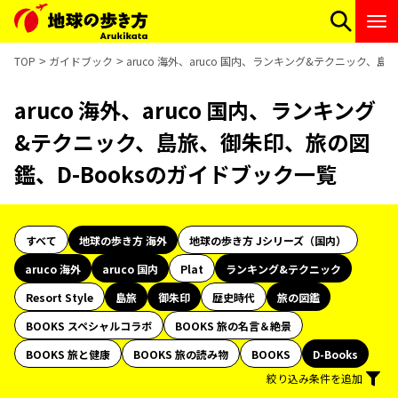
TOP
ガイドブック
aruco 海外、aruco 国内、ランキング&テクニック、
aruco 海外、aruco 国内、ランキング
&テクニック、島旅、御朱印、旅の図
鑑、D-Booksのガイドブック一覧
すべて
地球の歩き方 海外
地球の歩き方 Jシリーズ（国内）
aruco 海外
aruco 国内
Plat
ランキング&テクニック
Resort Style
島旅
御朱印
歴史時代
旅の図鑑
BOOKS スペシャルコラボ
BOOKS 旅の名言＆絶景
BOOKS 旅と健康
BOOKS 旅の読み物
BOOKS
D-Books
絞り込み条件を追加