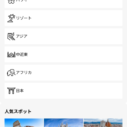
ハワイ
リゾート
アジア
中近東
アフリカ
日本
人気スポット