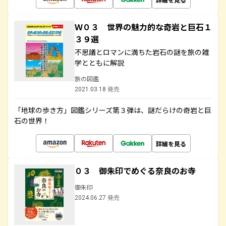
Ｗ０３ 世界の魅力的な奇岩と巨石１
３９選
不思議とロマンに満ちた岩石の謎を旅の雑
学とともに解説
旅の図鑑
2021.03.18 発売
「地球の歩き方」図鑑シリーズ第３弾は、謎だらけの奇岩と巨
石の世界！
詳細を見る
０３ 御朱印でめぐる奈良のお寺
御朱印
2024.06.27 発売