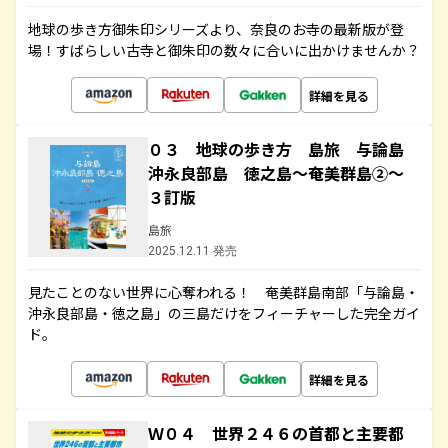
地球の歩き方御朱印シリーズより、奈良のお寺の最新版が登
場！すばらしい古寺と御朱印の数々に合いに出かけませんか？
詳細を見る
０３ 地球の歩き方 島旅 与論島
沖永良部島 徳之島～奄美群島②～
３訂版
島旅
2025.12.11 発売
見たことのない世界に心奪われる！ 奄美群島南部「与論島・
沖永良部島・徳之島」の三島だけをフィーチャーした完全ガイ
ド。
詳細を見る
Ｗ０４ 世界２４６の首都と主要都