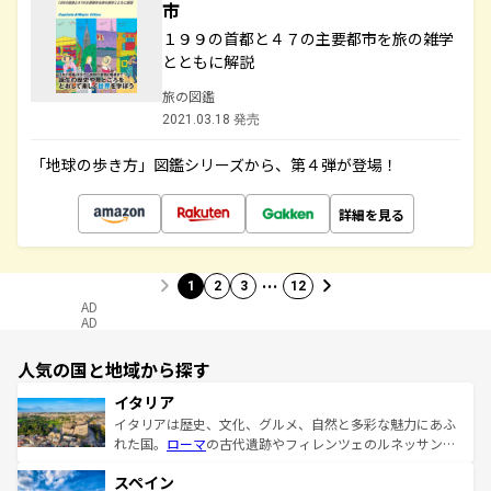
市
１９９の首都と４７の主要都市を旅の雑学
とともに解説
旅の図鑑
2021.03.18 発売
「地球の歩き方」図鑑シリーズから、第４弾が登場！
詳細を見る
…
1
2
3
12
AD
AD
人気の国と地域から探す
イタリア
イタリアは歴史、文化、グルメ、自然と多彩な魅力にあふ
れた国。
ローマ
の古代遺跡やフィレンツェのルネッサンス
美術、ヴェネツィアの運河など、歴史あるスポットはもち
スペイン
ろん、トスカーナの美しい田園風景やアマルフィ海岸の絶