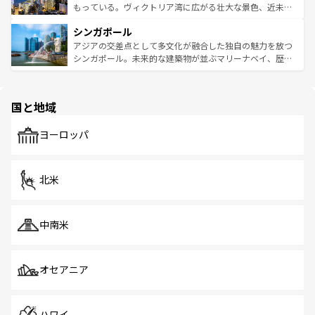
が旅行者を迎えてくれるので、きっと忘れられない旅にな
いビーチでリゾート気分を楽しむことができる。タイ料理
もっている。ヴィクトリア湾に広がる壮大な景色、近未来
るはずだ。 なお、新着のベトナム情報は
コンテンツ一覧
を
は世界的に有名で、屋台から高級レストランまで味覚を刺
的なアートスポット、そして歴史と現代が融合した町並
参照してほしい。
シンガポール
激する。気候は一年中温暖で、どの季節にも異なる楽しみ
み、どこを訪れても感動するはず。観光スポットが密集し
が待っている。親しみやすいタイの人々、仏教を中心とし
ており、効率よく見どころを回れるのも魅力。息をのむよ
アジアの交差点として多文化が融合した独自の魅力を放つ
た文化、そして多様な観光資源が、訪れる旅人を魅了し続
うな絶景から文化的な体験まで、香港を存分に楽しみ尽く
シンガポール。未来的な建築物が並ぶマリーナベイ、歴史
ける。 なお、新着のタイ情報は
コンテンツ一覧
を参照して
そう。 なお、新着の香港情報は
コンテンツ一覧
を参照して
と伝統を感じられるエスニックタウン、多数の緑豊かな公
ほしい。
ほしい。
園や自然保護区など、自然が調和した近代的な景観と文化
の多様性あふれるカラフルな町は、どこを歩いても新しい
国と地域
発見がある。さらに、治安のよさや充実した公共交通機関
も、旅行者にとっては魅力的なポイント。グルメも豊富
で、ホーカーズは地元の風情を楽しめる外せないスポット
ヨーロッパ
だ。訪れる人を飽きさせないシンガポールで、多様な魅力
を体感しよう。 なお、新着のシンガポール情報は
コンテン
ツ一覧
を参照してほしい。
北米
中南米
オセアニア