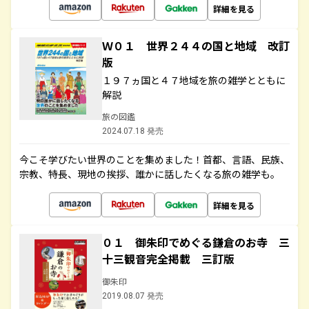
詳細を見る
Ｗ０１ 世界２４４の国と地域 改訂
版
１９７ヵ国と４７地域を旅の雑学とともに
解説
旅の図鑑
2024.07.18 発売
今こそ学びたい世界のことを集めました！首都、言語、民族、
宗教、特長、現地の挨拶、誰かに話したくなる旅の雑学も。
詳細を見る
０１ 御朱印でめぐる鎌倉のお寺 三
十三観音完全掲載 三訂版
御朱印
2019.08.07 発売