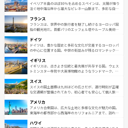
景など、自然景観も見逃せない。観光の合間には、本場の
イベリア半島のほぼ80％を占めるスペインは、太陽が降り
ピザやパスタなど、絶品のイタリア料理を堪能することも
注ぐ地中海沿岸から雄大なピレネー山脈まで、多彩な自然
できる。朝目覚めてから夜眠るまで、すべての瞬間を楽し
と文化が詰まったヨーロッパ屈指の旅行先だ。多様な地域
フランス
ませてくれるイタリアで、忘れられない旅をしてみよう！
文化が根付くこの国では、情熱的なフラメンコ、熱気あふ
なお、新着のイタリア情報は
コンテンツ一覧
を参照してほ
れる闘牛、そして美味しいタパスが生活の一部となってい
フランスは、世界中の旅行者を魅了し続けるヨーロッパ屈
しい。
る。首都マドリードの洗練された雰囲気や、バルセロナの
指の観光地だ。首都パリのエッフェル塔やルーブル美術館
アートに溢れた街角から、地方では古代ローマ遺跡や中世
といった象徴的なスポットから、田舎町の古風な美しさま
ドイツ
の城塞都市、穏やかなビーチリゾートまで多彩な表情を見
で、幅広い魅力が詰まっている。華麗な宮殿、歴史的な大
せる。地方によって風土や気候が異なるスペインはその個
聖堂、美しいビーチ、そして豊かな自然が、訪れる者を心
ドイツは、豊かな歴史と多彩な文化が交差するヨーロッパ
性で訪れる人を魅了する。 なお、新着のスペイン情報は
コ
から魅了する。また、フランスは美食の国としても知ら
の中心に位置する国。中世の街並みが残るロマンチック街
ンテンツ一覧
を参照してほしい。
れ、フランス料理はユネスコ無形文化遺産にも登録されて
道から、未来を先取りするようなモダンな都市まで多様な
イギリス
いる。シャンパンの発祥地であるランス、プロヴァンスの
顔を持つこの国は、どこを歩いても飽きることがない。ベ
香り高いラベンダー畑など、多彩な楽しみ方が可能だ。さ
ルリンの文化的活気、バイエルン州のアルプスの絶景、そ
イギリスは、古きよき伝統と最先端が共存する国。ウェス
らに、パリ以外の地域にも魅力が溢れており、どの街角に
してライン川沿いのワイン畑といった風景は必見。ビール
トミンスター寺院や大英博物館のようなランドマーク、歴
も豊かな歴史と文化が息づいている。パリ以外の個性あふ
とソーセージを味わいながら地元の人と過ごす楽しい時間
史ある大学都市、美しい丘陵地帯や牧歌的な風景など、エ
れる地方に足を運ぶとそれぞれで全く異なる文化を体験で
スイス
は、お酒好きな人にはぜひ体験してほしい。 なお、新着の
リアごとに異なる魅力がある。また、優雅なアフタヌーン
きるだろう。 なお、新着のフランス情報は
コンテンツ一覧
ドイツ情報は
コンテンツ一覧
を参照してほしい。
ティー、ビール好きにはたまらない英国パブ、サッカー観
スイスの国土面積は九州ほどの広さだが、運行時刻が正確
を参照してほしい。
戦など、本場だからこそできる体験も豊富。イギリスを旅
な交通網が整備されており、初心者でも安心して個人旅行
して楽しみつくそう。 なお、新着のイギリス情報は
コンテ
を楽しめる。日本同様に時刻表どおりの旅が可能だ。中世
アメリカ
ンツ一覧
を参照してほしい。
の建物がそのまま残る町や、スイスならではのユニークな
博物館もあり、アルプス観光だけでなく町歩きも満喫する
アメリカ合衆国は、広大な土地と多様な文化が魅力の国。
ことができる。国民の所得が高いため物価も高いが、旅行
東海岸の都市部から西海岸のカリフォルニアまで、訪れる
者向けの交通パス提供のサービスもあり、うまく活用すれ
場所ごとに異なる風景と体験が待っている。ニューヨーク
ハワイ
ば市内交通費無料で観光を楽しむこともできる。 なお、新
のような巨大都市は、観光、ショッピング、エンターテイ
着のスイス情報は
コンテンツ一覧
を参照してほしい。