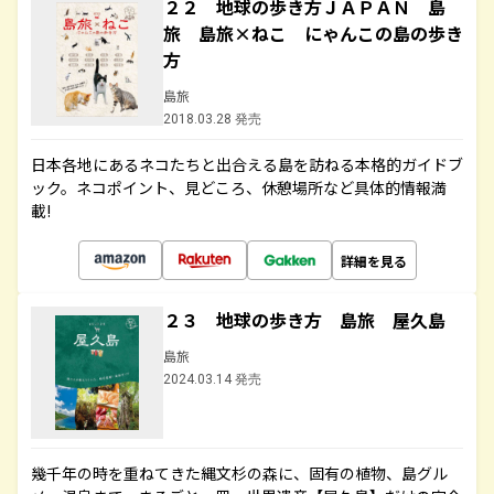
２２ 地球の歩き方ＪＡＰＡＮ 島
旅 島旅×ねこ にゃんこの島の歩き
方
島旅
2018.03.28 発売
日本各地にあるネコたちと出合える島を訪ねる本格的ガイドブ
ック。ネコポイント、見どころ、休憩場所など具体的情報満
載!
詳細を見る
２３ 地球の歩き方 島旅 屋久島
島旅
2024.03.14 発売
幾千年の時を重ねてきた縄文杉の森に、固有の植物、島グル