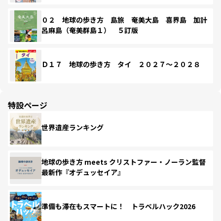
０２ 地球の歩き方 島旅 奄美大島 喜界島 加計
呂麻島（奄美群島１） ５訂版
Ｄ１７ 地球の歩き方 タイ ２０２７～２０２８
特設ページ
世界遺産ランキング
地球の歩き方 meets クリストファー・ノーラン監督
最新作『オデュッセイア』
準備も滞在もスマートに！ トラベルハック2026