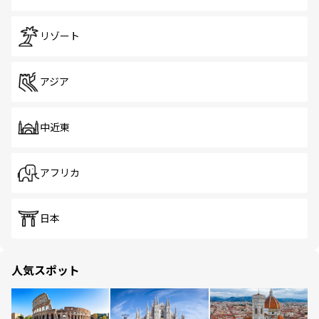
リゾート
アジア
中近東
アフリカ
日本
人気スポット