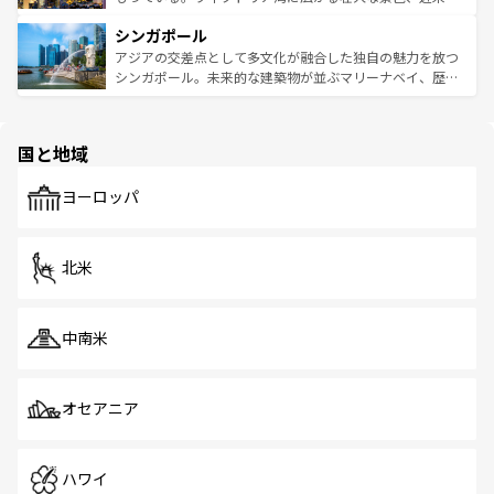
るはずだ。 なお、新着のベトナム情報は
コンテンツ一覧
を
は世界的に有名で、屋台から高級レストランまで味覚を刺
的なアートスポット、そして歴史と現代が融合した町並
参照してほしい。
シンガポール
激する。気候は一年中温暖で、どの季節にも異なる楽しみ
み、どこを訪れても感動するはず。観光スポットが密集し
が待っている。親しみやすいタイの人々、仏教を中心とし
ており、効率よく見どころを回れるのも魅力。息をのむよ
アジアの交差点として多文化が融合した独自の魅力を放つ
た文化、そして多様な観光資源が、訪れる旅人を魅了し続
うな絶景から文化的な体験まで、香港を存分に楽しみ尽く
シンガポール。未来的な建築物が並ぶマリーナベイ、歴史
ける。 なお、新着のタイ情報は
コンテンツ一覧
を参照して
そう。 なお、新着の香港情報は
コンテンツ一覧
を参照して
と伝統を感じられるエスニックタウン、多数の緑豊かな公
ほしい。
ほしい。
園や自然保護区など、自然が調和した近代的な景観と文化
の多様性あふれるカラフルな町は、どこを歩いても新しい
国と地域
発見がある。さらに、治安のよさや充実した公共交通機関
も、旅行者にとっては魅力的なポイント。グルメも豊富
で、ホーカーズは地元の風情を楽しめる外せないスポット
ヨーロッパ
だ。訪れる人を飽きさせないシンガポールで、多様な魅力
を体感しよう。 なお、新着のシンガポール情報は
コンテン
ツ一覧
を参照してほしい。
北米
中南米
オセアニア
ハワイ