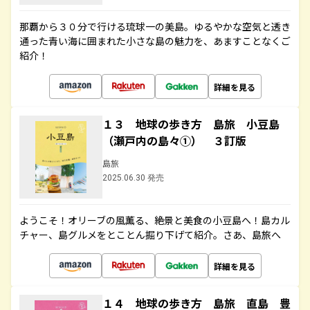
那覇から３０分で行ける琉球一の美島。ゆるやかな空気と透き
通った青い海に囲まれた小さな島の魅力を、あますことなくご
紹介！
詳細を見る
１３ 地球の歩き方 島旅 小豆島
（瀬戸内の島々①） ３訂版
島旅
2025.06.30 発売
ようこそ！オリーブの風薫る、絶景と美食の小豆島へ！島カル
チャー、島グルメをとことん掘り下げて紹介。さあ、島旅へ
詳細を見る
１４ 地球の歩き方 島旅 直島 豊