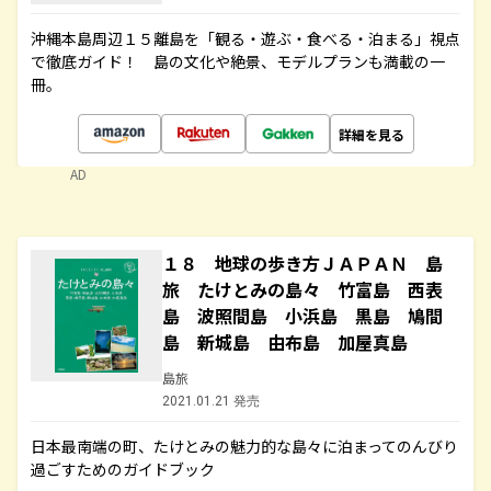
沖縄本島周辺１５離島を「観る・遊ぶ・食べる・泊まる」視点
で徹底ガイド！ 島の文化や絶景、モデルプランも満載の一
冊。
詳細を見る
AD
１８ 地球の歩き方ＪＡＰＡＮ 島
旅 たけとみの島々 竹富島 西表
島 波照間島 小浜島 黒島 鳩間
島 新城島 由布島 加屋真島
島旅
2021.01.21 発売
日本最南端の町、たけとみの魅力的な島々に泊まってのんびり
過ごすためのガイドブック