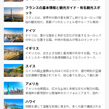
できる。朝目覚めてから夜眠るまで、すべての瞬間を楽し
と文化が詰まったヨーロッパ屈指の旅行先だ。多様な地域
フランスの基本情報と観光ガイド・有名観光スポ
ませてくれるイタリアで、忘れられない旅をしてみよう！
文化が根付くこの国では、情熱的なフラメンコ、熱気あふ
なお、新着のイタリア情報は
コンテンツ一覧
を参照してほ
れる闘牛、そして美味しいタパスが生活の一部となってい
ット
しい。
る。首都マドリードの洗練された雰囲気や、バルセロナの
フランスは、世界中の旅行者を魅了し続けるヨーロッパ屈
アートに溢れた街角から、地方では古代ローマ遺跡や中世
指の観光地だ。首都パリのエッフェル塔やルーブル美術館
の城塞都市、穏やかなビーチリゾートまで多彩な表情を見
といった象徴的なスポットから、田舎町の古風な美しさま
せる。地方によって風土や気候が異なるスペインはその個
ドイツ
で、幅広い魅力が詰まっている。華麗な宮殿、歴史的な大
性で訪れる人を魅了する。 なお、新着のスペイン情報は
コ
聖堂、美しいビーチ、そして豊かな自然が、訪れる者を心
ドイツは、豊かな歴史と多彩な文化が交差するヨーロッパ
ンテンツ一覧
を参照してほしい。
から魅了する。また、フランスは美食の国としても知ら
の中心に位置する国。中世の街並みが残るロマンチック街
れ、フランス料理はユネスコ無形文化遺産にも登録されて
道から、未来を先取りするようなモダンな都市まで多様な
イギリス
いる。シャンパンの発祥地であるランス、プロヴァンスの
顔を持つこの国は、どこを歩いても飽きることがない。ベ
香り高いラベンダー畑など、多彩な楽しみ方が可能だ。さ
ルリンの文化的活気、バイエルン州のアルプスの絶景、そ
イギリスは、古きよき伝統と最先端が共存する国。ウェス
らに、パリ以外の地域にも魅力が溢れており、どの街角に
してライン川沿いのワイン畑といった風景は必見。ビール
トミンスター寺院や大英博物館のようなランドマーク、歴
も豊かな歴史と文化が息づいている。パリ以外の個性あふ
とソーセージを味わいながら地元の人と過ごす楽しい時間
史ある大学都市、美しい丘陵地帯や牧歌的な風景など、エ
れる地方に足を運ぶとそれぞれで全く異なる文化を体験で
スイス
は、お酒好きな人にはぜひ体験してほしい。 なお、新着の
リアごとに異なる魅力がある。また、優雅なアフタヌーン
きるだろう。 なお、新着のフランス情報は
コンテンツ一覧
ドイツ情報は
コンテンツ一覧
を参照してほしい。
ティー、ビール好きにはたまらない英国パブ、サッカー観
スイスの国土面積は九州ほどの広さだが、運行時刻が正確
を参照してほしい。
戦など、本場だからこそできる体験も豊富。イギリスを旅
な交通網が整備されており、初心者でも安心して個人旅行
して楽しみつくそう。 なお、新着のイギリス情報は
コンテ
を楽しめる。日本同様に時刻表どおりの旅が可能だ。中世
アメリカ
ンツ一覧
を参照してほしい。
の建物がそのまま残る町や、スイスならではのユニークな
博物館もあり、アルプス観光だけでなく町歩きも満喫する
アメリカ合衆国は、広大な土地と多様な文化が魅力の国。
ことができる。国民の所得が高いため物価も高いが、旅行
東海岸の都市部から西海岸のカリフォルニアまで、訪れる
者向けの交通パス提供のサービスもあり、うまく活用すれ
場所ごとに異なる風景と体験が待っている。ニューヨーク
ハワイ
ば市内交通費無料で観光を楽しむこともできる。 なお、新
のような巨大都市は、観光、ショッピング、エンターテイ
着のスイス情報は
コンテンツ一覧
を参照してほしい。
ンメントが詰まった刺激的なスポットだ。一方、アメリカ
年間を通じて温暖な気候に恵まれ、多くの島で構成される