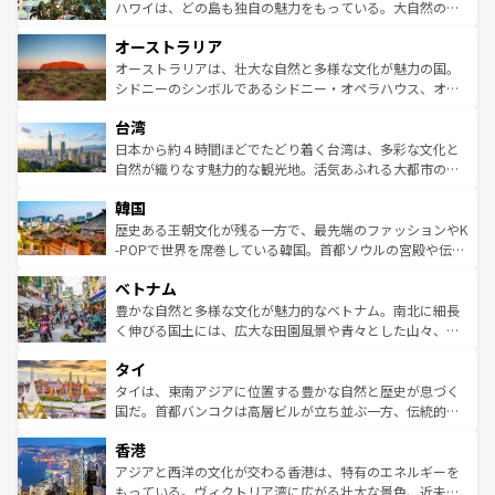
西部には大自然が広がり、グランドキャニオンやイエロー
ハワイは、どの島も独自の魅力をもっている。大自然の神
ストーン国立公園といった絶景が堪能できる。さらに、南
秘を感じたいなら、火山が生み出した壮大な景観を誇るハ
オーストラリア
部のニューオーリンズでは、音楽と美食が融合した独特の
ワイ島は見逃せない。また、定番の観光地といえばオアフ
文化が魅力。旅行者はアメリカの各地域で異なる魅力を楽
島だが、静かな自然を求めるならマウイ島やカウアイ島が
オーストラリアは、壮大な自然と多様な文化が魅力の国。
しみながら、その多様性と豊かな歴史を感じることができ
おすすめ。エメラルドグリーンに輝く海をはじめ、豊かな
シドニーのシンボルであるシドニー・オペラハウス、オー
るだろう。車でのロードトリップや列車の旅も、アメリカ
文化や歴史が息づいている。「アロハスピリット」と呼ば
ストラリア東海岸北部に広がる大サンゴ礁地帯グレートバ
ならではの贅沢な旅のスタイルだ。 なお、新着のアメリカ
台湾
れるおもてなしの心で訪れる人々を迎えてくれるハワイの
リアリーフや大陸中央部にそびえるウルル（エアーズロッ
情報は
コンテンツ一覧
を参照してほしい。
人々、おいしいローカルフードやハワイアンミュージッ
ク）、タスマニアの美しい原生林やケアンズの熱帯雨林な
日本から約４時間ほどでたどり着く台湾は、多彩な文化と
ク、伝統的なフラダンスなど、すべてがハワイの魅力を彩
ど、見どころがたくさん。また、カフェやワイン、オージ
自然が織りなす魅力的な観光地。活気あふれる大都市の台
っている。訪れるたびに新しい発見と感動が待っているハ
ービーフなどの食文化も豊かで、美味しいものであふれて
北やノスタルジックな町並みが人気な九份（ジォウフェ
ワイを、存分に味わってほしい。 なお、新着のハワイ情報
韓国
いる。アクティビティも充実しており、サーフィンやダイ
ン）、静ひつな山岳地帯である台湾東部など、都市の喧騒
は
コンテンツ一覧
を参照してほしい。
ビング、ハイキングなど、アウトドア好きにはたまらな
と山間の静けさが共存しており、訪れる人に新しい発見と
歴史ある王朝文化が残る一方で、最先端のファッションやK
い。オーストラリアの多彩な魅力を存分に味わいつくそ
驚きをもたらしてくれる。また、奥深い台湾の食文化も魅
-POPで世界を席巻している韓国。首都ソウルの宮殿や伝統
う。 なお、新着のオーストラリア情報は
コンテンツ一覧
を
力で、夜市などの屋台グルメから高級料理、ヘルシーで美
家屋が並ぶエリアでは韓国の歴史と文化に浸ることがで
参照してほしい。
ベトナム
容にもいいと評判のスイーツなど、バラエティ豊かな料理
き、地方に足を延ばせば四季折々の自然美を楽しむことが
が味わえる。 なお、新着の台湾情報は
コンテンツ一覧
を参
できる。そして、キムチや焼肉、絶品のストリートフード
豊かな自然と多様な文化が魅力的なベトナム。南北に細長
照してほしい。
まで、さまざまな韓国料理が待っている。夜には、韓国な
く伸びる国土には、広大な田園風景や青々とした山々、世
らではのナイトライフも堪能できる。あたたかいホスピタ
界遺産に登録された壮大な自然景観が点在し、都市部では
タイ
リティに包まれながら、韓国の多彩な魅力を心ゆくまで味
急速な発展と共に伝統が息づく。ハノイの古い町並みやホ
わってみてほしい。 なお、新着の韓国情報は
コンテンツ一
ーチミン市のフランス統治時代の建物も、独特の雰囲気を
タイは、東南アジアに位置する豊かな自然と歴史が息づく
覧
を参照してほしい。
醸し出している。また、バラエティの豊かさとおいしさで
国だ。首都バンコクは高層ビルが立ち並ぶ一方、伝統的な
世界中の食通を魅了してやまないベトナム料理も魅力のひ
寺院や市場がいたるところに点在し、古きよき文化と現代
香港
とつ。フォーやバインミー、ベトナムコーヒーなどは、ぜ
の活気が交差している。北部ではチェンマイなどの山岳地
ひ現地で味わいたい。どの地域を訪れてもあたたかい人々
帯で自然と触れ合い、南部ではプーケットやクラビの美し
アジアと西洋の文化が交わる香港は、特有のエネルギーを
が旅行者を迎えてくれるので、きっと忘れられない旅にな
いビーチでリゾート気分を楽しむことができる。タイ料理
もっている。ヴィクトリア湾に広がる壮大な景色、近未来