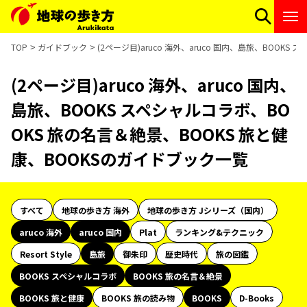
TOP
ガイドブック
(2ページ目)aruco 海外、aruco 国内、島旅、BOOK
(2ページ目)aruco 海外、aruco 国内、
島旅、BOOKS スペシャルコラボ、BO
OKS 旅の名言＆絶景、BOOKS 旅と健
康、BOOKSのガイドブック一覧
すべて
地球の歩き方 海外
地球の歩き方 Jシリーズ（国内）
aruco 海外
aruco 国内
Plat
ランキング&テクニック
Resort Style
島旅
御朱印
歴史時代
旅の図鑑
BOOKS スペシャルコラボ
BOOKS 旅の名言＆絶景
BOOKS 旅と健康
BOOKS 旅の読み物
BOOKS
D-Books