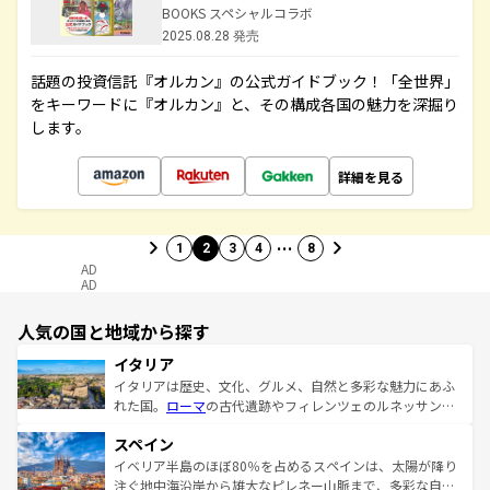
BOOKS スペシャルコラボ
2025.08.28 発売
話題の投資信託『オルカン』の公式ガイドブック！「全世界」
をキーワードに『オルカン』と、その構成各国の魅力を深掘り
します。
詳細を見る
…
1
2
3
4
8
AD
AD
人気の国と地域から探す
イタリア
イタリアは歴史、文化、グルメ、自然と多彩な魅力にあふ
れた国。
ローマ
の古代遺跡やフィレンツェのルネッサンス
美術、ヴェネツィアの運河など、歴史あるスポットはもち
スペイン
ろん、トスカーナの美しい田園風景やアマルフィ海岸の絶
景など、自然景観も見逃せない。観光の合間には、本場の
イベリア半島のほぼ80％を占めるスペインは、太陽が降り
ピザやパスタなど、絶品のイタリア料理を堪能することも
注ぐ地中海沿岸から雄大なピレネー山脈まで、多彩な自然