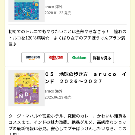
aruco 海外
2020.01.22 発売
初めてのトルコでもやりたいことは全部やらなきゃ！ 憧れの
トルコを120％満喫☆ よくばり女子のプチぼうけんプラン満
載♪
詳細を見る
０５ 地球の歩き方 ａｒｕｃｏ イ
ンド ２０２６～２０２７
aruco 海外
2025.06.23 発売
タージ・マハルや宮殿ホテル、究極のカレー、かわいい雑貨＆
コスメまで、インドの魅力満載。絶品グルメ、高感度なショッ
プの最新情報は必見。安心してプチぼうけんしたいなら、この
１冊！