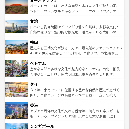
オーストラリア
ワイ島は見逃せない。また、定番の観光地といえばオアフ
文化が魅力。旅行者はアメリカの各地域で異なる魅力を楽
島だが、静かな自然を求めるならマウイ島やカウアイ島が
オーストラリアは、壮大な自然と多様な文化が魅力の国。
しみながら、その多様性と豊かな歴史を感じることができ
おすすめ。エメラルドグリーンに輝く海をはじめ、豊かな
シドニーのシンボルであるシドニー・オペラハウス、オー
るだろう。車でのロードトリップや列車の旅も、アメリカ
文化や歴史が息づいている。「アロハスピリット」と呼ば
ストラリア東海岸北部に広がる大サンゴ礁地帯グレートバ
ならではの贅沢な旅のスタイルだ。 なお、新着のアメリカ
台湾
れるおもてなしの心で訪れる人々を迎えてくれるハワイの
リアリーフや大陸中央部にそびえるウルル（エアーズロッ
情報は
コンテンツ一覧
を参照してほしい。
人々、おいしいローカルフードやハワイアンミュージッ
ク）、タスマニアの美しい原生林やケアンズの熱帯雨林な
日本から約４時間ほどでたどり着く台湾は、多彩な文化と
ク、伝統的なフラダンスなど、すべてがハワイの魅力を彩
ど、見どころがたくさん。また、カフェやワイン、オージ
自然が織りなす魅力的な観光地。活気あふれる大都市の台
っている。訪れるたびに新しい発見と感動が待っているハ
ービーフなどの食文化も豊かで、美味しいものであふれて
北やノスタルジックな町並みが人気な九份（ジォウフェ
ワイを、存分に味わってほしい。 なお、新着のハワイ情報
韓国
いる。アクティビティも充実しており、サーフィンやダイ
ン）、静ひつな山岳地帯である台湾東部など、都市の喧騒
は
コンテンツ一覧
を参照してほしい。
ビング、ハイキングなど、アウトドア好きにはたまらな
と山間の静けさが共存しており、訪れる人に新しい発見と
歴史ある王朝文化が残る一方で、最先端のファッションやK
い。オーストラリアの多彩な魅力を存分に味わいつくそ
驚きをもたらしてくれる。また、奥深い台湾の食文化も魅
-POPで世界を席巻している韓国。首都ソウルの宮殿や伝統
う。 なお、新着のオーストラリア情報は
コンテンツ一覧
を
力で、夜市などの屋台グルメから高級料理、ヘルシーで美
家屋が並ぶエリアでは韓国の歴史と文化に浸ることがで
参照してほしい。
ベトナム
容にもいいと評判のスイーツなど、バラエティ豊かな料理
き、地方に足を延ばせば四季折々の自然美を楽しむことが
が味わえる。 なお、新着の台湾情報は
コンテンツ一覧
を参
できる。そして、キムチや焼肉、絶品のストリートフード
豊かな自然と多様な文化が魅力的なベトナム。南北に細長
照してほしい。
まで、さまざまな韓国料理が待っている。夜には、韓国な
く伸びる国土には、広大な田園風景や青々とした山々、世
らではのナイトライフも堪能できる。あたたかいホスピタ
界遺産に登録された壮大な自然景観が点在し、都市部では
タイ
リティに包まれながら、韓国の多彩な魅力を心ゆくまで味
急速な発展と共に伝統が息づく。ハノイの古い町並みやホ
わってみてほしい。 なお、新着の韓国情報は
コンテンツ一
ーチミン市のフランス統治時代の建物も、独特の雰囲気を
タイは、東南アジアに位置する豊かな自然と歴史が息づく
覧
を参照してほしい。
醸し出している。また、バラエティの豊かさとおいしさで
国だ。首都バンコクは高層ビルが立ち並ぶ一方、伝統的な
世界中の食通を魅了してやまないベトナム料理も魅力のひ
寺院や市場がいたるところに点在し、古きよき文化と現代
香港
とつ。フォーやバインミー、ベトナムコーヒーなどは、ぜ
の活気が交差している。北部ではチェンマイなどの山岳地
ひ現地で味わいたい。どの地域を訪れてもあたたかい人々
帯で自然と触れ合い、南部ではプーケットやクラビの美し
アジアと西洋の文化が交わる香港は、特有のエネルギーを
が旅行者を迎えてくれるので、きっと忘れられない旅にな
いビーチでリゾート気分を楽しむことができる。タイ料理
もっている。ヴィクトリア湾に広がる壮大な景色、近未来
るはずだ。 なお、新着のベトナム情報は
コンテンツ一覧
を
は世界的に有名で、屋台から高級レストランまで味覚を刺
的なアートスポット、そして歴史と現代が融合した町並
参照してほしい。
シンガポール
激する。気候は一年中温暖で、どの季節にも異なる楽しみ
み、どこを訪れても感動するはず。観光スポットが密集し