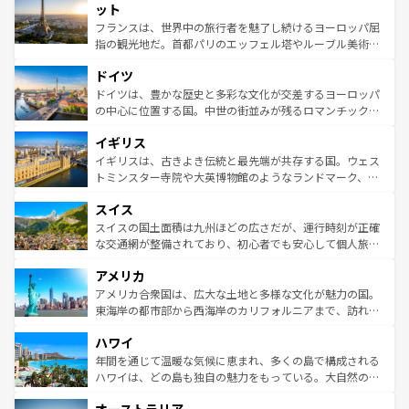
なお、新着のイタリア情報は
コンテンツ一覧
を参照してほ
れる闘牛、そして美味しいタパスが生活の一部となってい
ット
しい。
る。首都マドリードの洗練された雰囲気や、バルセロナの
フランスは、世界中の旅行者を魅了し続けるヨーロッパ屈
アートに溢れた街角から、地方では古代ローマ遺跡や中世
指の観光地だ。首都パリのエッフェル塔やルーブル美術館
の城塞都市、穏やかなビーチリゾートまで多彩な表情を見
といった象徴的なスポットから、田舎町の古風な美しさま
せる。地方によって風土や気候が異なるスペインはその個
ドイツ
で、幅広い魅力が詰まっている。華麗な宮殿、歴史的な大
性で訪れる人を魅了する。 なお、新着のスペイン情報は
コ
聖堂、美しいビーチ、そして豊かな自然が、訪れる者を心
ドイツは、豊かな歴史と多彩な文化が交差するヨーロッパ
ンテンツ一覧
を参照してほしい。
から魅了する。また、フランスは美食の国としても知ら
の中心に位置する国。中世の街並みが残るロマンチック街
れ、フランス料理はユネスコ無形文化遺産にも登録されて
道から、未来を先取りするようなモダンな都市まで多様な
イギリス
いる。シャンパンの発祥地であるランス、プロヴァンスの
顔を持つこの国は、どこを歩いても飽きることがない。ベ
香り高いラベンダー畑など、多彩な楽しみ方が可能だ。さ
ルリンの文化的活気、バイエルン州のアルプスの絶景、そ
イギリスは、古きよき伝統と最先端が共存する国。ウェス
らに、パリ以外の地域にも魅力が溢れており、どの街角に
してライン川沿いのワイン畑といった風景は必見。ビール
トミンスター寺院や大英博物館のようなランドマーク、歴
も豊かな歴史と文化が息づいている。パリ以外の個性あふ
とソーセージを味わいながら地元の人と過ごす楽しい時間
史ある大学都市、美しい丘陵地帯や牧歌的な風景など、エ
れる地方に足を運ぶとそれぞれで全く異なる文化を体験で
スイス
は、お酒好きな人にはぜひ体験してほしい。 なお、新着の
リアごとに異なる魅力がある。また、優雅なアフタヌーン
きるだろう。 なお、新着のフランス情報は
コンテンツ一覧
ドイツ情報は
コンテンツ一覧
を参照してほしい。
ティー、ビール好きにはたまらない英国パブ、サッカー観
スイスの国土面積は九州ほどの広さだが、運行時刻が正確
を参照してほしい。
戦など、本場だからこそできる体験も豊富。イギリスを旅
な交通網が整備されており、初心者でも安心して個人旅行
して楽しみつくそう。 なお、新着のイギリス情報は
コンテ
を楽しめる。日本同様に時刻表どおりの旅が可能だ。中世
アメリカ
ンツ一覧
を参照してほしい。
の建物がそのまま残る町や、スイスならではのユニークな
博物館もあり、アルプス観光だけでなく町歩きも満喫する
アメリカ合衆国は、広大な土地と多様な文化が魅力の国。
ことができる。国民の所得が高いため物価も高いが、旅行
東海岸の都市部から西海岸のカリフォルニアまで、訪れる
者向けの交通パス提供のサービスもあり、うまく活用すれ
場所ごとに異なる風景と体験が待っている。ニューヨーク
ハワイ
ば市内交通費無料で観光を楽しむこともできる。 なお、新
のような巨大都市は、観光、ショッピング、エンターテイ
着のスイス情報は
コンテンツ一覧
を参照してほしい。
ンメントが詰まった刺激的なスポットだ。一方、アメリカ
年間を通じて温暖な気候に恵まれ、多くの島で構成される
西部には大自然が広がり、グランドキャニオンやイエロー
ハワイは、どの島も独自の魅力をもっている。大自然の神
ストーン国立公園といった絶景が堪能できる。さらに、南
秘を感じたいなら、火山が生み出した壮大な景観を誇るハ
部のニューオーリンズでは、音楽と美食が融合した独特の