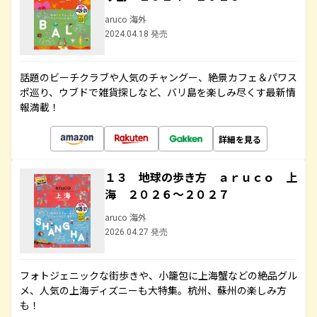
aruco 海外
2024.04.18 発売
話題のビーチクラブや人気のチャングー、絶景カフェ＆パワス
ポ巡り、ウブドで雑貨探しなど、バリ島を楽しみ尽くす最新情
報満載！
詳細を見る
１３ 地球の歩き方 ａｒｕｃｏ 上
海 ２０２６～２０２７
aruco 海外
2026.04.27 発売
フォトジェニックな街歩きや、小籠包に上海蟹などの絶品グル
メ、人気の上海ディズニーも大特集。杭州、蘇州の楽しみ方
も！