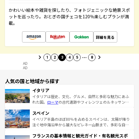
かわいい絵本や雑貨を探したり、フォトジェニックな絶景スポ
ットを巡ったり。おとぎの国チェコを120％楽しむプランが満
載。
詳細を見る
…
1
2
3
4
5
8
AD
AD
人気の国と地域から探す
イタリア
イタリアは歴史、文化、グルメ、自然と多彩な魅力にあふ
れた国。
ローマ
の古代遺跡やフィレンツェのルネッサンス
美術、ヴェネツィアの運河など、歴史あるスポットはもち
スペイン
ろん、トスカーナの美しい田園風景やアマルフィ海岸の絶
景など、自然景観も見逃せない。観光の合間には、本場の
イベリア半島のほぼ80％を占めるスペインは、太陽が降り
ピザやパスタなど、絶品のイタリア料理を堪能することも
注ぐ地中海沿岸から雄大なピレネー山脈まで、多彩な自然
できる。朝目覚めてから夜眠るまで、すべての瞬間を楽し
と文化が詰まったヨーロッパ屈指の旅行先だ。多様な地域
フランスの基本情報と観光ガイド・有名観光スポ
ませてくれるイタリアで、忘れられない旅をしてみよう！
文化が根付くこの国では、情熱的なフラメンコ、熱気あふ