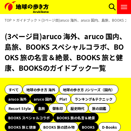
TOP
ガイドブック
(3ページ目)aruco 海外、aruco 国内、島旅、BOOK
(3ページ目)aruco 海外、aruco 国内、
島旅、BOOKS スペシャルコラボ、BO
OKS 旅の名言＆絶景、BOOKS 旅と健
康、BOOKSのガイドブック一覧
すべて
地球の歩き方 海外
地球の歩き方 Jシリーズ（国内）
aruco 海外
aruco 国内
Plat
ランキング&テクニック
Resort Style
島旅
御朱印
歴史時代
旅の図鑑
BOOKS スペシャルコラボ
BOOKS 旅の名言＆絶景
BOOKS 旅と健康
BOOKS 旅の読み物
BOOKS
D-Books