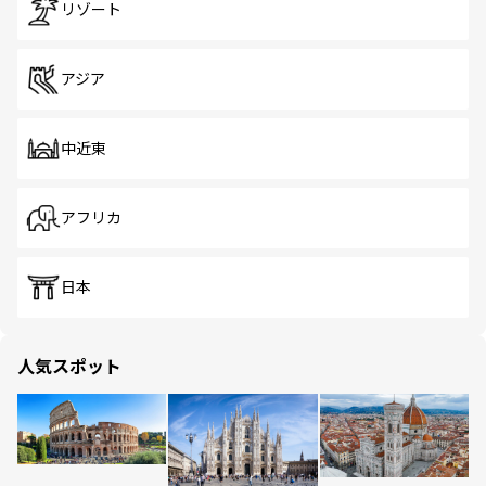
リゾート
アジア
中近東
アフリカ
日本
人気スポット