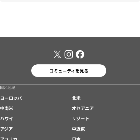
コミュニティを見る
国と地域
ヨーロッパ
北米
中南米
オセアニア
ハワイ
リゾート
アジア
中近東
アフリカ
日本