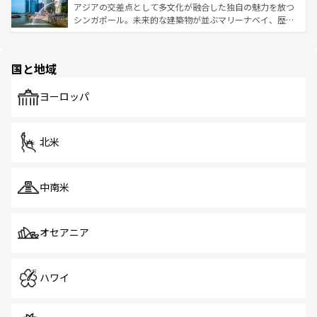
が待っている。親しみやすいタイの人々、仏教を中心とし
ており、効率よく見どころを回れるのも魅力。息をのむよ
アジアの交差点として多文化が融合した独自の魅力を放つ
た文化、そして多様な観光資源が、訪れる旅人を魅了し続
うな絶景から文化的な体験まで、香港を存分に楽しみ尽く
シンガポール。未来的な建築物が並ぶマリーナベイ、歴史
ける。 なお、新着のタイ情報は
コンテンツ一覧
を参照して
そう。 なお、新着の香港情報は
コンテンツ一覧
を参照して
と伝統を感じられるエスニックタウン、多数の緑豊かな公
ほしい。
ほしい。
園や自然保護区など、自然が調和した近代的な景観と文化
の多様性あふれるカラフルな町は、どこを歩いても新しい
国と地域
発見がある。さらに、治安のよさや充実した公共交通機関
も、旅行者にとっては魅力的なポイント。グルメも豊富
で、ホーカーズは地元の風情を楽しめる外せないスポット
ヨーロッパ
だ。訪れる人を飽きさせないシンガポールで、多様な魅力
を体感しよう。 なお、新着のシンガポール情報は
コンテン
ツ一覧
を参照してほしい。
北米
中南米
オセアニア
ハワイ