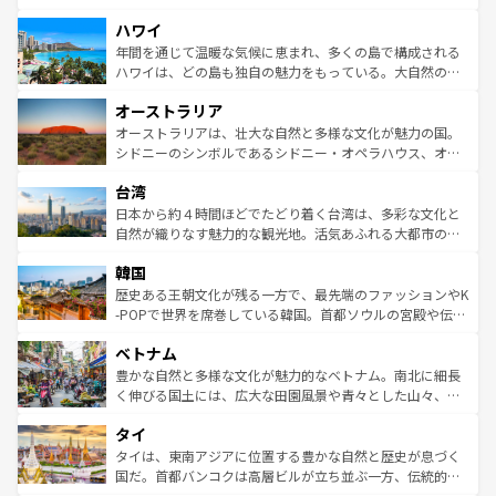
者向けの交通パス提供のサービスもあり、うまく活用すれ
場所ごとに異なる風景と体験が待っている。ニューヨーク
ハワイ
ば市内交通費無料で観光を楽しむこともできる。 なお、新
のような巨大都市は、観光、ショッピング、エンターテイ
着のスイス情報は
コンテンツ一覧
を参照してほしい。
ンメントが詰まった刺激的なスポットだ。一方、アメリカ
年間を通じて温暖な気候に恵まれ、多くの島で構成される
西部には大自然が広がり、グランドキャニオンやイエロー
ハワイは、どの島も独自の魅力をもっている。大自然の神
ストーン国立公園といった絶景が堪能できる。さらに、南
秘を感じたいなら、火山が生み出した壮大な景観を誇るハ
オーストラリア
部のニューオーリンズでは、音楽と美食が融合した独特の
ワイ島は見逃せない。また、定番の観光地といえばオアフ
文化が魅力。旅行者はアメリカの各地域で異なる魅力を楽
島だが、静かな自然を求めるならマウイ島やカウアイ島が
オーストラリアは、壮大な自然と多様な文化が魅力の国。
しみながら、その多様性と豊かな歴史を感じることができ
おすすめ。エメラルドグリーンに輝く海をはじめ、豊かな
シドニーのシンボルであるシドニー・オペラハウス、オー
るだろう。車でのロードトリップや列車の旅も、アメリカ
文化や歴史が息づいている。「アロハスピリット」と呼ば
ストラリア東海岸北部に広がる大サンゴ礁地帯グレートバ
ならではの贅沢な旅のスタイルだ。 なお、新着のアメリカ
台湾
れるおもてなしの心で訪れる人々を迎えてくれるハワイの
リアリーフや大陸中央部にそびえるウルル（エアーズロッ
情報は
コンテンツ一覧
を参照してほしい。
人々、おいしいローカルフードやハワイアンミュージッ
ク）、タスマニアの美しい原生林やケアンズの熱帯雨林な
日本から約４時間ほどでたどり着く台湾は、多彩な文化と
ク、伝統的なフラダンスなど、すべてがハワイの魅力を彩
ど、見どころがたくさん。また、カフェやワイン、オージ
自然が織りなす魅力的な観光地。活気あふれる大都市の台
っている。訪れるたびに新しい発見と感動が待っているハ
ービーフなどの食文化も豊かで、美味しいものであふれて
北やノスタルジックな町並みが人気な九份（ジォウフェ
ワイを、存分に味わってほしい。 なお、新着のハワイ情報
韓国
いる。アクティビティも充実しており、サーフィンやダイ
ン）、静ひつな山岳地帯である台湾東部など、都市の喧騒
は
コンテンツ一覧
を参照してほしい。
ビング、ハイキングなど、アウトドア好きにはたまらな
と山間の静けさが共存しており、訪れる人に新しい発見と
歴史ある王朝文化が残る一方で、最先端のファッションやK
い。オーストラリアの多彩な魅力を存分に味わいつくそ
驚きをもたらしてくれる。また、奥深い台湾の食文化も魅
-POPで世界を席巻している韓国。首都ソウルの宮殿や伝統
う。 なお、新着のオーストラリア情報は
コンテンツ一覧
を
力で、夜市などの屋台グルメから高級料理、ヘルシーで美
家屋が並ぶエリアでは韓国の歴史と文化に浸ることがで
参照してほしい。
ベトナム
容にもいいと評判のスイーツなど、バラエティ豊かな料理
き、地方に足を延ばせば四季折々の自然美を楽しむことが
が味わえる。 なお、新着の台湾情報は
コンテンツ一覧
を参
できる。そして、キムチや焼肉、絶品のストリートフード
豊かな自然と多様な文化が魅力的なベトナム。南北に細長
照してほしい。
まで、さまざまな韓国料理が待っている。夜には、韓国な
く伸びる国土には、広大な田園風景や青々とした山々、世
らではのナイトライフも堪能できる。あたたかいホスピタ
界遺産に登録された壮大な自然景観が点在し、都市部では
タイ
リティに包まれながら、韓国の多彩な魅力を心ゆくまで味
急速な発展と共に伝統が息づく。ハノイの古い町並みやホ
わってみてほしい。 なお、新着の韓国情報は
コンテンツ一
ーチミン市のフランス統治時代の建物も、独特の雰囲気を
タイは、東南アジアに位置する豊かな自然と歴史が息づく
覧
を参照してほしい。
醸し出している。また、バラエティの豊かさとおいしさで
国だ。首都バンコクは高層ビルが立ち並ぶ一方、伝統的な
世界中の食通を魅了してやまないベトナム料理も魅力のひ
寺院や市場がいたるところに点在し、古きよき文化と現代