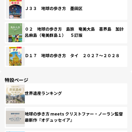
Ｊ３３ 地球の歩き方 墨田区
０２ 地球の歩き方 島旅 奄美大島 喜界島 加計
呂麻島（奄美群島１） ５訂版
Ｄ１７ 地球の歩き方 タイ ２０２７～２０２８
特設ページ
世界遺産ランキング
地球の歩き方 meets クリストファー・ノーラン監督
最新作『オデュッセイア』