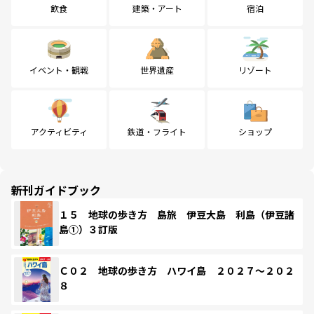
飲食
建築・アート
宿泊
イベント・観戦
世界遺産
リゾート
アクティビティ
鉄道・フライト
ショップ
新刊ガイドブック
１５ 地球の歩き方 島旅 伊豆大島 利島（伊豆諸
島①）３訂版
Ｃ０２ 地球の歩き方 ハワイ島 ２０２７～２０２
８