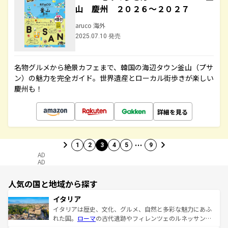
山 慶州 ２０２６～２０２７
aruco 海外
2025.07.10 発売
名物グルメから絶景カフェまで、韓国の海辺タウン釜山（プサ
ン）の魅力を完全ガイド。世界遺産とローカル街歩きが楽しい
慶州も！
詳細を見る
…
1
2
3
4
5
9
AD
AD
人気の国と地域から探す
イタリア
イタリアは歴史、文化、グルメ、自然と多彩な魅力にあふ
れた国。
ローマ
の古代遺跡やフィレンツェのルネッサンス
美術、ヴェネツィアの運河など、歴史あるスポットはもち