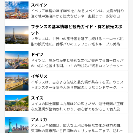
スペイン
ろん、トスカーナの美しい田園風景やアマルフィ海岸の絶
景など、自然景観も見逃せない。観光の合間には、本場の
イベリア半島のほぼ80％を占めるスペインは、太陽が降り
ピザやパスタなど、絶品のイタリア料理を堪能することも
注ぐ地中海沿岸から雄大なピレネー山脈まで、多彩な自然
できる。朝目覚めてから夜眠るまで、すべての瞬間を楽し
と文化が詰まったヨーロッパ屈指の旅行先だ。多様な地域
フランスの基本情報と観光ガイド・有名観光スポ
ませてくれるイタリアで、忘れられない旅をしてみよう！
文化が根付くこの国では、情熱的なフラメンコ、熱気あふ
なお、新着のイタリア情報は
コンテンツ一覧
を参照してほ
れる闘牛、そして美味しいタパスが生活の一部となってい
ット
しい。
る。首都マドリードの洗練された雰囲気や、バルセロナの
フランスは、世界中の旅行者を魅了し続けるヨーロッパ屈
アートに溢れた街角から、地方では古代ローマ遺跡や中世
指の観光地だ。首都パリのエッフェル塔やルーブル美術館
の城塞都市、穏やかなビーチリゾートまで多彩な表情を見
といった象徴的なスポットから、田舎町の古風な美しさま
せる。地方によって風土や気候が異なるスペインはその個
ドイツ
で、幅広い魅力が詰まっている。華麗な宮殿、歴史的な大
性で訪れる人を魅了する。 なお、新着のスペイン情報は
コ
聖堂、美しいビーチ、そして豊かな自然が、訪れる者を心
ドイツは、豊かな歴史と多彩な文化が交差するヨーロッパ
ンテンツ一覧
を参照してほしい。
から魅了する。また、フランスは美食の国としても知ら
の中心に位置する国。中世の街並みが残るロマンチック街
れ、フランス料理はユネスコ無形文化遺産にも登録されて
道から、未来を先取りするようなモダンな都市まで多様な
イギリス
いる。シャンパンの発祥地であるランス、プロヴァンスの
顔を持つこの国は、どこを歩いても飽きることがない。ベ
香り高いラベンダー畑など、多彩な楽しみ方が可能だ。さ
ルリンの文化的活気、バイエルン州のアルプスの絶景、そ
イギリスは、古きよき伝統と最先端が共存する国。ウェス
らに、パリ以外の地域にも魅力が溢れており、どの街角に
してライン川沿いのワイン畑といった風景は必見。ビール
トミンスター寺院や大英博物館のようなランドマーク、歴
も豊かな歴史と文化が息づいている。パリ以外の個性あふ
とソーセージを味わいながら地元の人と過ごす楽しい時間
史ある大学都市、美しい丘陵地帯や牧歌的な風景など、エ
れる地方に足を運ぶとそれぞれで全く異なる文化を体験で
スイス
は、お酒好きな人にはぜひ体験してほしい。 なお、新着の
リアごとに異なる魅力がある。また、優雅なアフタヌーン
きるだろう。 なお、新着のフランス情報は
コンテンツ一覧
ドイツ情報は
コンテンツ一覧
を参照してほしい。
ティー、ビール好きにはたまらない英国パブ、サッカー観
スイスの国土面積は九州ほどの広さだが、運行時刻が正確
を参照してほしい。
戦など、本場だからこそできる体験も豊富。イギリスを旅
な交通網が整備されており、初心者でも安心して個人旅行
して楽しみつくそう。 なお、新着のイギリス情報は
コンテ
を楽しめる。日本同様に時刻表どおりの旅が可能だ。中世
アメリカ
ンツ一覧
を参照してほしい。
の建物がそのまま残る町や、スイスならではのユニークな
博物館もあり、アルプス観光だけでなく町歩きも満喫する
アメリカ合衆国は、広大な土地と多様な文化が魅力の国。
ことができる。国民の所得が高いため物価も高いが、旅行
東海岸の都市部から西海岸のカリフォルニアまで、訪れる