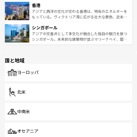
香港
とつ。フォーやバインミー、ベトナムコーヒーなどは、ぜ
の活気が交差している。北部ではチェンマイなどの山岳地
ひ現地で味わいたい。どの地域を訪れてもあたたかい人々
帯で自然と触れ合い、南部ではプーケットやクラビの美し
アジアと西洋の文化が交わる香港は、特有のエネルギーを
が旅行者を迎えてくれるので、きっと忘れられない旅にな
いビーチでリゾート気分を楽しむことができる。タイ料理
もっている。ヴィクトリア湾に広がる壮大な景色、近未来
るはずだ。 なお、新着のベトナム情報は
コンテンツ一覧
を
は世界的に有名で、屋台から高級レストランまで味覚を刺
的なアートスポット、そして歴史と現代が融合した町並
参照してほしい。
シンガポール
激する。気候は一年中温暖で、どの季節にも異なる楽しみ
み、どこを訪れても感動するはず。観光スポットが密集し
が待っている。親しみやすいタイの人々、仏教を中心とし
ており、効率よく見どころを回れるのも魅力。息をのむよ
アジアの交差点として多文化が融合した独自の魅力を放つ
た文化、そして多様な観光資源が、訪れる旅人を魅了し続
うな絶景から文化的な体験まで、香港を存分に楽しみ尽く
シンガポール。未来的な建築物が並ぶマリーナベイ、歴史
ける。 なお、新着のタイ情報は
コンテンツ一覧
を参照して
そう。 なお、新着の香港情報は
コンテンツ一覧
を参照して
と伝統を感じられるエスニックタウン、多数の緑豊かな公
ほしい。
ほしい。
園や自然保護区など、自然が調和した近代的な景観と文化
の多様性あふれるカラフルな町は、どこを歩いても新しい
国と地域
発見がある。さらに、治安のよさや充実した公共交通機関
も、旅行者にとっては魅力的なポイント。グルメも豊富
で、ホーカーズは地元の風情を楽しめる外せないスポット
ヨーロッパ
だ。訪れる人を飽きさせないシンガポールで、多様な魅力
を体感しよう。 なお、新着のシンガポール情報は
コンテン
ツ一覧
を参照してほしい。
北米
中南米
オセアニア