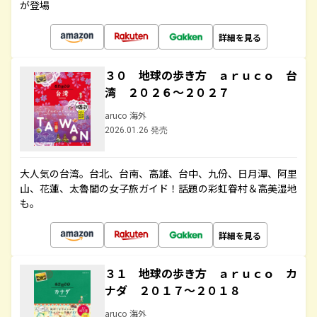
が登場
詳細を見る
３０ 地球の歩き方 ａｒｕｃｏ 台
湾 ２０２６～２０２７
aruco 海外
2026.01.26 発売
大人気の台湾。台北、台南、高雄、台中、九份、日月潭、阿里
山、花蓮、太魯閣の女子旅ガイド！話題の彩虹眷村＆高美湿地
も。
詳細を見る
３１ 地球の歩き方 ａｒｕｃｏ カ
ナダ ２０１７～２０１８
aruco 海外