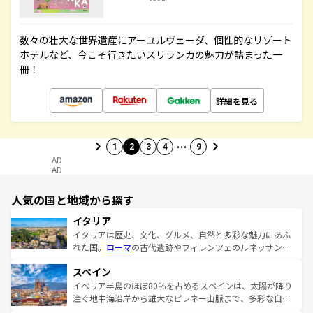
数々の壮大な世界遺産にアーユルヴェーダ、個性的なリゾート
ホテルなど、今こそ行きたいスリランカの魅力が詰まった一
冊！
詳細を見る
…
1
2
3
4
9
AD
AD
人気の国と地域から探す
イタリア
イタリアは歴史、文化、グルメ、自然と多彩な魅力にあふ
れた国。
ローマ
の古代遺跡やフィレンツェのルネッサンス
美術、ヴェネツィアの運河など、歴史あるスポットはもち
スペイン
ろん、トスカーナの美しい田園風景やアマルフィ海岸の絶
景など、自然景観も見逃せない。観光の合間には、本場の
イベリア半島のほぼ80％を占めるスペインは、太陽が降り
ピザやパスタなど、絶品のイタリア料理を堪能することも
注ぐ地中海沿岸から雄大なピレネー山脈まで、多彩な自然
できる。朝目覚めてから夜眠るまで、すべての瞬間を楽し
と文化が詰まったヨーロッパ屈指の旅行先だ。多様な地域