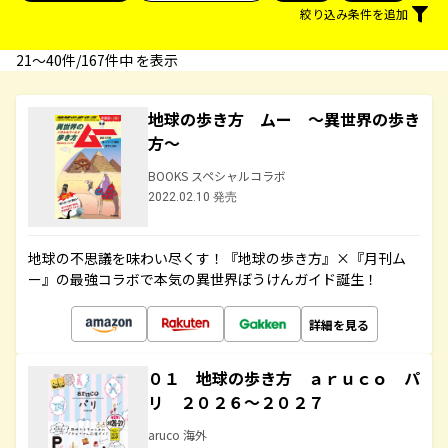
絞り込み条件を追加
21〜40件/167件中 を表示
地球の歩き方 ムー ～異世界の歩き
方～
BOOKS スペシャルコラボ
2022.02.10 発売
地球の不思議を味わい尽くす！『地球の歩き方』×『月刊ム
ー』の最強コラボで本気の異世界ぼうけんガイド誕生！
詳細を見る
０１ 地球の歩き方 ａｒｕｃｏ パ
リ ２０２６～２０２７
aruco 海外