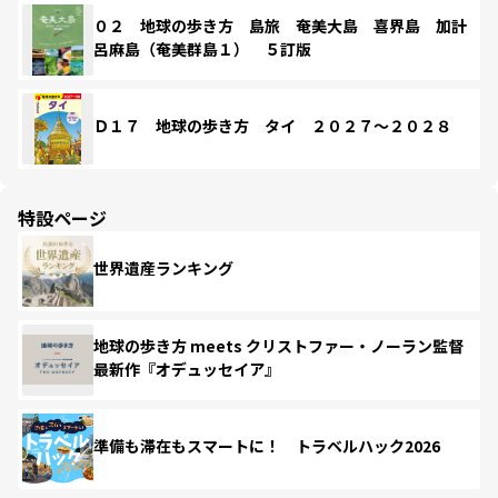
０２ 地球の歩き方 島旅 奄美大島 喜界島 加計
呂麻島（奄美群島１） ５訂版
Ｄ１７ 地球の歩き方 タイ ２０２７～２０２８
特設ページ
世界遺産ランキング
地球の歩き方 meets クリストファー・ノーラン監督
最新作『オデュッセイア』
準備も滞在もスマートに！ トラベルハック2026