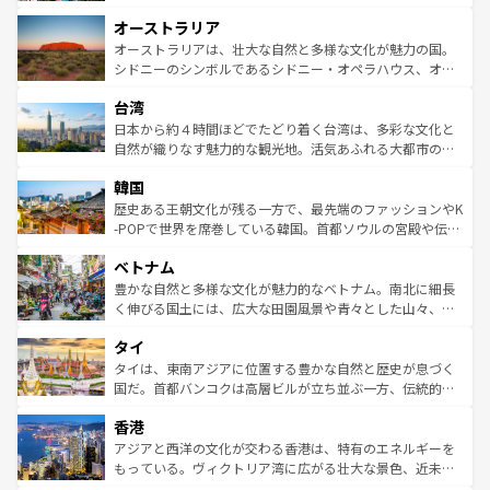
ストーン国立公園といった絶景が堪能できる。さらに、南
秘を感じたいなら、火山が生み出した壮大な景観を誇るハ
オーストラリア
部のニューオーリンズでは、音楽と美食が融合した独特の
ワイ島は見逃せない。また、定番の観光地といえばオアフ
文化が魅力。旅行者はアメリカの各地域で異なる魅力を楽
島だが、静かな自然を求めるならマウイ島やカウアイ島が
オーストラリアは、壮大な自然と多様な文化が魅力の国。
しみながら、その多様性と豊かな歴史を感じることができ
おすすめ。エメラルドグリーンに輝く海をはじめ、豊かな
シドニーのシンボルであるシドニー・オペラハウス、オー
るだろう。車でのロードトリップや列車の旅も、アメリカ
文化や歴史が息づいている。「アロハスピリット」と呼ば
ストラリア東海岸北部に広がる大サンゴ礁地帯グレートバ
ならではの贅沢な旅のスタイルだ。 なお、新着のアメリカ
台湾
れるおもてなしの心で訪れる人々を迎えてくれるハワイの
リアリーフや大陸中央部にそびえるウルル（エアーズロッ
情報は
コンテンツ一覧
を参照してほしい。
人々、おいしいローカルフードやハワイアンミュージッ
ク）、タスマニアの美しい原生林やケアンズの熱帯雨林な
日本から約４時間ほどでたどり着く台湾は、多彩な文化と
ク、伝統的なフラダンスなど、すべてがハワイの魅力を彩
ど、見どころがたくさん。また、カフェやワイン、オージ
自然が織りなす魅力的な観光地。活気あふれる大都市の台
っている。訪れるたびに新しい発見と感動が待っているハ
ービーフなどの食文化も豊かで、美味しいものであふれて
北やノスタルジックな町並みが人気な九份（ジォウフェ
ワイを、存分に味わってほしい。 なお、新着のハワイ情報
韓国
いる。アクティビティも充実しており、サーフィンやダイ
ン）、静ひつな山岳地帯である台湾東部など、都市の喧騒
は
コンテンツ一覧
を参照してほしい。
ビング、ハイキングなど、アウトドア好きにはたまらな
と山間の静けさが共存しており、訪れる人に新しい発見と
歴史ある王朝文化が残る一方で、最先端のファッションやK
い。オーストラリアの多彩な魅力を存分に味わいつくそ
驚きをもたらしてくれる。また、奥深い台湾の食文化も魅
-POPで世界を席巻している韓国。首都ソウルの宮殿や伝統
う。 なお、新着のオーストラリア情報は
コンテンツ一覧
を
力で、夜市などの屋台グルメから高級料理、ヘルシーで美
家屋が並ぶエリアでは韓国の歴史と文化に浸ることがで
参照してほしい。
ベトナム
容にもいいと評判のスイーツなど、バラエティ豊かな料理
き、地方に足を延ばせば四季折々の自然美を楽しむことが
が味わえる。 なお、新着の台湾情報は
コンテンツ一覧
を参
できる。そして、キムチや焼肉、絶品のストリートフード
豊かな自然と多様な文化が魅力的なベトナム。南北に細長
照してほしい。
まで、さまざまな韓国料理が待っている。夜には、韓国な
く伸びる国土には、広大な田園風景や青々とした山々、世
らではのナイトライフも堪能できる。あたたかいホスピタ
界遺産に登録された壮大な自然景観が点在し、都市部では
タイ
リティに包まれながら、韓国の多彩な魅力を心ゆくまで味
急速な発展と共に伝統が息づく。ハノイの古い町並みやホ
わってみてほしい。 なお、新着の韓国情報は
コンテンツ一
ーチミン市のフランス統治時代の建物も、独特の雰囲気を
タイは、東南アジアに位置する豊かな自然と歴史が息づく
覧
を参照してほしい。
醸し出している。また、バラエティの豊かさとおいしさで
国だ。首都バンコクは高層ビルが立ち並ぶ一方、伝統的な
世界中の食通を魅了してやまないベトナム料理も魅力のひ
寺院や市場がいたるところに点在し、古きよき文化と現代
香港
とつ。フォーやバインミー、ベトナムコーヒーなどは、ぜ
の活気が交差している。北部ではチェンマイなどの山岳地
ひ現地で味わいたい。どの地域を訪れてもあたたかい人々
帯で自然と触れ合い、南部ではプーケットやクラビの美し
アジアと西洋の文化が交わる香港は、特有のエネルギーを
が旅行者を迎えてくれるので、きっと忘れられない旅にな
いビーチでリゾート気分を楽しむことができる。タイ料理
もっている。ヴィクトリア湾に広がる壮大な景色、近未来
るはずだ。 なお、新着のベトナム情報は
コンテンツ一覧
を
は世界的に有名で、屋台から高級レストランまで味覚を刺
的なアートスポット、そして歴史と現代が融合した町並