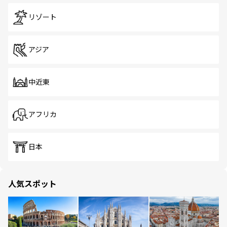
リゾート
アジア
中近東
アフリカ
日本
人気スポット