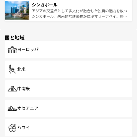
参照してほしい。
シンガポール
激する。気候は一年中温暖で、どの季節にも異なる楽しみ
み、どこを訪れても感動するはず。観光スポットが密集し
が待っている。親しみやすいタイの人々、仏教を中心とし
ており、効率よく見どころを回れるのも魅力。息をのむよ
アジアの交差点として多文化が融合した独自の魅力を放つ
た文化、そして多様な観光資源が、訪れる旅人を魅了し続
うな絶景から文化的な体験まで、香港を存分に楽しみ尽く
シンガポール。未来的な建築物が並ぶマリーナベイ、歴史
ける。 なお、新着のタイ情報は
コンテンツ一覧
を参照して
そう。 なお、新着の香港情報は
コンテンツ一覧
を参照して
と伝統を感じられるエスニックタウン、多数の緑豊かな公
ほしい。
ほしい。
園や自然保護区など、自然が調和した近代的な景観と文化
の多様性あふれるカラフルな町は、どこを歩いても新しい
国と地域
発見がある。さらに、治安のよさや充実した公共交通機関
も、旅行者にとっては魅力的なポイント。グルメも豊富
で、ホーカーズは地元の風情を楽しめる外せないスポット
ヨーロッパ
だ。訪れる人を飽きさせないシンガポールで、多様な魅力
を体感しよう。 なお、新着のシンガポール情報は
コンテン
ツ一覧
を参照してほしい。
北米
中南米
オセアニア
ハワイ