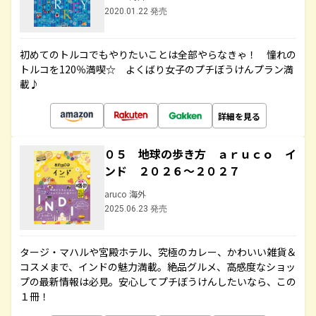
2020.01.22 発売
初めてのトルコでもやりたいことは全部やらなきゃ！ 憧れの
トルコを120％満喫☆ よくばり女子のプチぼうけんプラン満
載♪
詳細を見る
０５ 地球の歩き方 ａｒｕｃｏ イ
ンド ２０２６～２０２７
aruco 海外
2025.06.23 発売
タージ・マハルや宮殿ホテル、究極のカレー、かわいい雑貨＆
コスメまで、インドの魅力満載。絶品グルメ、高感度なショッ
プの最新情報は必見。安心してプチぼうけんしたいなら、この
１冊！