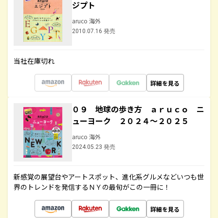
ジプト
aruco 海外
2010.07.16 発売
当社在庫切れ
詳細を見る
０９ 地球の歩き方 ａｒｕｃｏ ニ
ューヨーク ２０２４～２０２５
aruco 海外
2024.05.23 発売
新感覚の展望台やアートスポット、進化系グルメなどいつも世
界のトレンドを発信するＮＹの最旬がこの一冊に！
詳細を見る