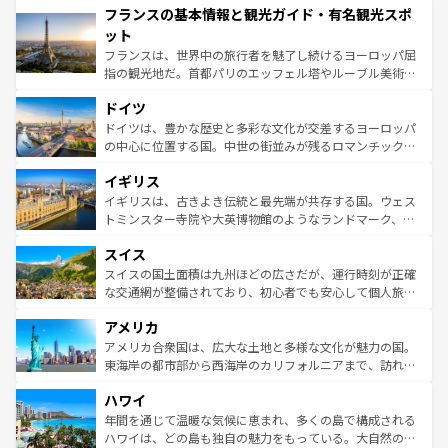
フランスの基本情報と観光ガイド・有名観光スポ
ませてくれるイタリアで、忘れられない旅をしてみよう！
文化が根付くこの国では、情熱的なフラメンコ、熱気あふ
なお、新着のイタリア情報は
コンテンツ一覧
を参照してほ
れる闘牛、そして美味しいタパスが生活の一部となってい
ット
しい。
る。首都マドリードの洗練された雰囲気や、バルセロナの
フランスは、世界中の旅行者を魅了し続けるヨーロッパ屈
アートに溢れた街角から、地方では古代ローマ遺跡や中世
指の観光地だ。首都パリのエッフェル塔やルーブル美術館
の城塞都市、穏やかなビーチリゾートまで多彩な表情を見
といった象徴的なスポットから、田舎町の古風な美しさま
せる。地方によって風土や気候が異なるスペインはその個
ドイツ
で、幅広い魅力が詰まっている。華麗な宮殿、歴史的な大
性で訪れる人を魅了する。 なお、新着のスペイン情報は
コ
聖堂、美しいビーチ、そして豊かな自然が、訪れる者を心
ドイツは、豊かな歴史と多彩な文化が交差するヨーロッパ
ンテンツ一覧
を参照してほしい。
から魅了する。また、フランスは美食の国としても知ら
の中心に位置する国。中世の街並みが残るロマンチック街
れ、フランス料理はユネスコ無形文化遺産にも登録されて
道から、未来を先取りするようなモダンな都市まで多様な
イギリス
いる。シャンパンの発祥地であるランス、プロヴァンスの
顔を持つこの国は、どこを歩いても飽きることがない。ベ
香り高いラベンダー畑など、多彩な楽しみ方が可能だ。さ
ルリンの文化的活気、バイエルン州のアルプスの絶景、そ
イギリスは、古きよき伝統と最先端が共存する国。ウェス
らに、パリ以外の地域にも魅力が溢れており、どの街角に
してライン川沿いのワイン畑といった風景は必見。ビール
トミンスター寺院や大英博物館のようなランドマーク、歴
も豊かな歴史と文化が息づいている。パリ以外の個性あふ
とソーセージを味わいながら地元の人と過ごす楽しい時間
史ある大学都市、美しい丘陵地帯や牧歌的な風景など、エ
れる地方に足を運ぶとそれぞれで全く異なる文化を体験で
スイス
は、お酒好きな人にはぜひ体験してほしい。 なお、新着の
リアごとに異なる魅力がある。また、優雅なアフタヌーン
きるだろう。 なお、新着のフランス情報は
コンテンツ一覧
ドイツ情報は
コンテンツ一覧
を参照してほしい。
ティー、ビール好きにはたまらない英国パブ、サッカー観
スイスの国土面積は九州ほどの広さだが、運行時刻が正確
を参照してほしい。
戦など、本場だからこそできる体験も豊富。イギリスを旅
な交通網が整備されており、初心者でも安心して個人旅行
して楽しみつくそう。 なお、新着のイギリス情報は
コンテ
を楽しめる。日本同様に時刻表どおりの旅が可能だ。中世
アメリカ
ンツ一覧
を参照してほしい。
の建物がそのまま残る町や、スイスならではのユニークな
博物館もあり、アルプス観光だけでなく町歩きも満喫する
アメリカ合衆国は、広大な土地と多様な文化が魅力の国。
ことができる。国民の所得が高いため物価も高いが、旅行
東海岸の都市部から西海岸のカリフォルニアまで、訪れる
者向けの交通パス提供のサービスもあり、うまく活用すれ
場所ごとに異なる風景と体験が待っている。ニューヨーク
ハワイ
ば市内交通費無料で観光を楽しむこともできる。 なお、新
のような巨大都市は、観光、ショッピング、エンターテイ
着のスイス情報は
コンテンツ一覧
を参照してほしい。
ンメントが詰まった刺激的なスポットだ。一方、アメリカ
年間を通じて温暖な気候に恵まれ、多くの島で構成される
西部には大自然が広がり、グランドキャニオンやイエロー
ハワイは、どの島も独自の魅力をもっている。大自然の神