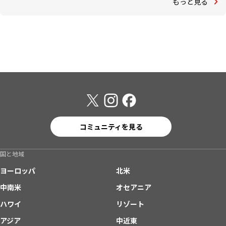
もっと見る
コミュニティを見る
国と地域
ヨーロッパ
北米
中南米
オセアニア
ハワイ
リゾート
アジア
中近東