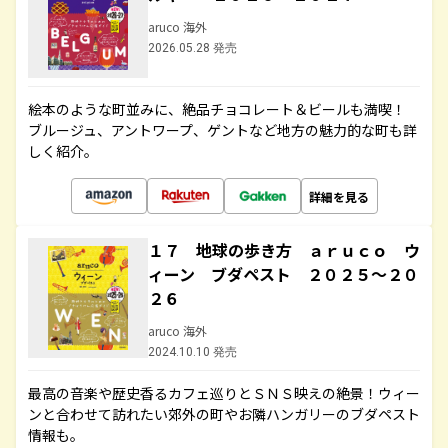
aruco 海外
2026.05.28 発売
絵本のような町並みに、絶品チョコレート＆ビールも満喫！
ブルージュ、アントワープ、ゲントなど地方の魅力的な町も詳
しく紹介。
詳細を見る
１７ 地球の歩き方 ａｒｕｃｏ ウ
ィーン ブダペスト ２０２５～２０
２６
aruco 海外
2024.10.10 発売
最高の音楽や歴史香るカフェ巡りとＳＮＳ映えの絶景！ウィー
ンと合わせて訪れたい郊外の町やお隣ハンガリーのブダペスト
情報も。