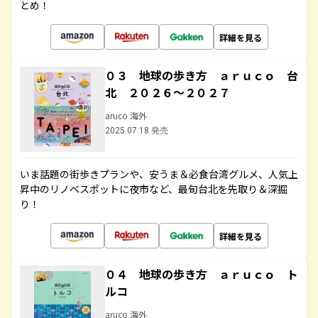
とめ！
詳細を見る
０３ 地球の歩き方 ａｒｕｃｏ 台
北 ２０２６～２０２７
aruco 海外
2025.07.18 発売
いま話題の街歩きプランや、安うま＆必食台湾グルメ、人気上
昇中のリノベスポットに夜市など、最旬台北を先取り＆深掘
り！
詳細を見る
０４ 地球の歩き方 ａｒｕｃｏ ト
ルコ
aruco 海外