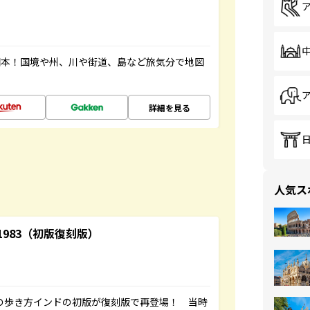
図本！国境や州、川や街道、島など旅気分で地図
詳細を見る
人気ス
-1983（初版復刻版）
球の歩き方インドの初版が復刻版で再登場！ 当時