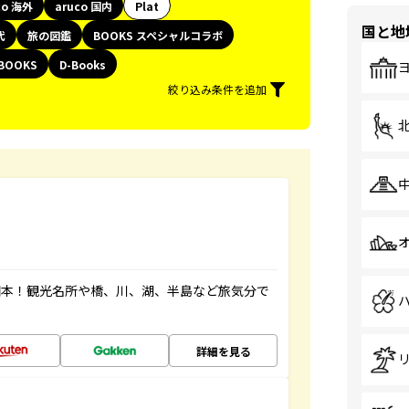
co 海外
aruco 国内
Plat
国と地
代
旅の図鑑
BOOKS スペシャルコラボ
BOOKS
D-Books
絞り込み条件を追加
図本！観光名所や橋、川、湖、半島など旅気分で
詳細を見る