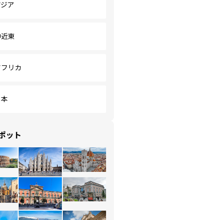
アジア
中近東
アフリカ
日本
ポット