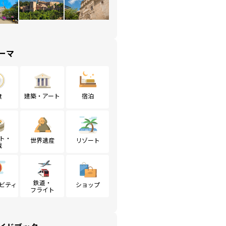
ーマ
食
建築・アート
宿泊
ト・
世界遺産
リゾート
戦
鉄道・
ビティ
ショップ
フライト