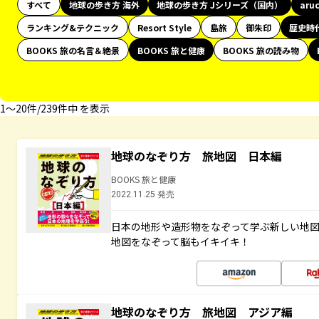
すべて
地球の歩き方 海外
地球の歩き方 Jシリーズ（国内）
aru
ランキング&テクニック
Resort Style
島旅
御朱印
歴史時
BOOKS 旅の名言＆絶景
BOOKS 旅と健康
BOOKS 旅の読み物
1〜20件/239件中 を表示
地球のなぞり方 旅地図 日本編
BOOKS 旅と健康
2022.11.25 発売
日本の地形や造形物をなぞって学ぶ新しい地
地図をなぞって脳もイキイキ！
地球のなぞり方 旅地図 アジア編