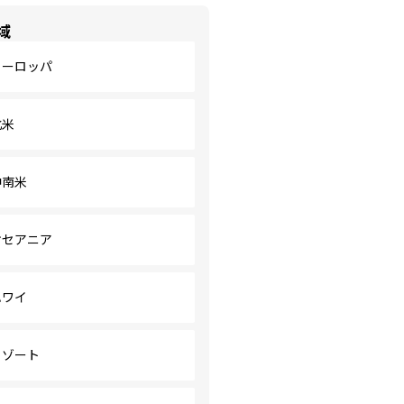
域
ヨーロッパ
北米
中南米
オセアニア
ハワイ
リゾート