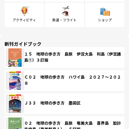
アクティビティ
鉄道・フライト
ショップ
新刊ガイドブック
１５ 地球の歩き方 島旅 伊豆大島 利島（伊豆諸
島①）３訂版
Ｃ０２ 地球の歩き方 ハワイ島 ２０２７～２０２
８
Ｊ３３ 地球の歩き方 墨田区
０２ 地球の歩き方 島旅 奄美大島 喜界島 加計
呂麻島（奄美群島１） ５訂版