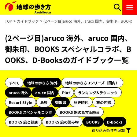
TOP
ガイドブック
(2ページ目)aruco 海外、aruco 国内、御朱印、BOOK
(2ページ目)aruco 海外、aruco 国内、
御朱印、BOOKS スペシャルコラボ、B
OOKS、D-Booksのガイドブック一覧
すべて
地球の歩き方 海外
地球の歩き方 Jシリーズ（国内）
aruco 海外
aruco 国内
Plat
ランキング&テクニック
Resort Style
島旅
御朱印
歴史時代
旅の図鑑
BOOKS スペシャルコラボ
BOOKS 旅の名言＆絶景
BOOKS 旅と健康
BOOKS 旅の読み物
BOOKS
D-Books
絞り込み条件を追加