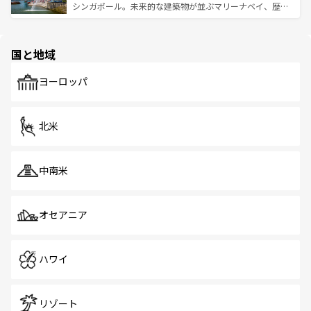
た文化、そして多様な観光資源が、訪れる旅人を魅了し続
うな絶景から文化的な体験まで、香港を存分に楽しみ尽く
シンガポール。未来的な建築物が並ぶマリーナベイ、歴史
ける。 なお、新着のタイ情報は
コンテンツ一覧
を参照して
そう。 なお、新着の香港情報は
コンテンツ一覧
を参照して
と伝統を感じられるエスニックタウン、多数の緑豊かな公
ほしい。
ほしい。
園や自然保護区など、自然が調和した近代的な景観と文化
の多様性あふれるカラフルな町は、どこを歩いても新しい
国と地域
発見がある。さらに、治安のよさや充実した公共交通機関
も、旅行者にとっては魅力的なポイント。グルメも豊富
で、ホーカーズは地元の風情を楽しめる外せないスポット
ヨーロッパ
だ。訪れる人を飽きさせないシンガポールで、多様な魅力
を体感しよう。 なお、新着のシンガポール情報は
コンテン
ツ一覧
を参照してほしい。
北米
中南米
オセアニア
ハワイ
リゾート