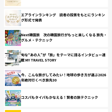
エアラインランキング 読者の投票をもとにランキン
グ形式で発表
Next韓国旅 次の韓国旅行がもっと楽しくなる 旅先・
グルメ・テクニック
旬な“あの人”が「旅」をテーマに語るインタビュー連
載 MY TRAVEL STORY
今、こんな旅がしてみたい！地球の歩き方が選ぶ2026
年絶対行くべき旅先30
コスパもタイパもかなえる！賢者の旅テクニック