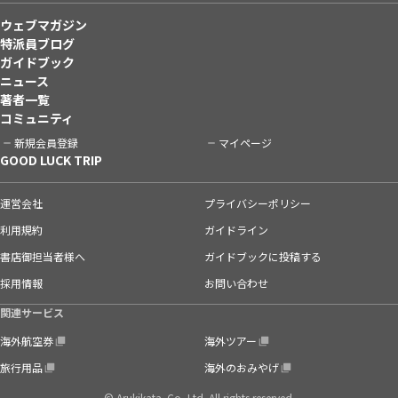
ウェブマガジン
特派員ブログ
ガイドブック
ニュース
著者一覧
コミュニティ
新規会員登録
マイページ
GOOD LUCK TRIP
運営会社
プライバシーポリシー
利用規約
ガイドライン
書店御担当者様へ
ガイドブックに投稿する
採用情報
お問い合わせ
関連サービス
海外航空券
海外ツアー
旅行用品
海外のおみやげ
© Arukikata. Co.,Ltd. All rights reserved.