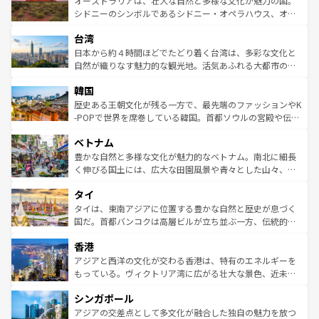
オーストラリアは、壮大な自然と多様な文化が魅力の国。
しみながら、その多様性と豊かな歴史を感じることができ
おすすめ。エメラルドグリーンに輝く海をはじめ、豊かな
シドニーのシンボルであるシドニー・オペラハウス、オー
るだろう。車でのロードトリップや列車の旅も、アメリカ
文化や歴史が息づいている。「アロハスピリット」と呼ば
ストラリア東海岸北部に広がる大サンゴ礁地帯グレートバ
ならではの贅沢な旅のスタイルだ。 なお、新着のアメリカ
台湾
れるおもてなしの心で訪れる人々を迎えてくれるハワイの
リアリーフや大陸中央部にそびえるウルル（エアーズロッ
情報は
コンテンツ一覧
を参照してほしい。
人々、おいしいローカルフードやハワイアンミュージッ
ク）、タスマニアの美しい原生林やケアンズの熱帯雨林な
日本から約４時間ほどでたどり着く台湾は、多彩な文化と
ク、伝統的なフラダンスなど、すべてがハワイの魅力を彩
ど、見どころがたくさん。また、カフェやワイン、オージ
自然が織りなす魅力的な観光地。活気あふれる大都市の台
っている。訪れるたびに新しい発見と感動が待っているハ
ービーフなどの食文化も豊かで、美味しいものであふれて
北やノスタルジックな町並みが人気な九份（ジォウフェ
ワイを、存分に味わってほしい。 なお、新着のハワイ情報
韓国
いる。アクティビティも充実しており、サーフィンやダイ
ン）、静ひつな山岳地帯である台湾東部など、都市の喧騒
は
コンテンツ一覧
を参照してほしい。
ビング、ハイキングなど、アウトドア好きにはたまらな
と山間の静けさが共存しており、訪れる人に新しい発見と
歴史ある王朝文化が残る一方で、最先端のファッションやK
い。オーストラリアの多彩な魅力を存分に味わいつくそ
驚きをもたらしてくれる。また、奥深い台湾の食文化も魅
-POPで世界を席巻している韓国。首都ソウルの宮殿や伝統
う。 なお、新着のオーストラリア情報は
コンテンツ一覧
を
力で、夜市などの屋台グルメから高級料理、ヘルシーで美
家屋が並ぶエリアでは韓国の歴史と文化に浸ることがで
参照してほしい。
ベトナム
容にもいいと評判のスイーツなど、バラエティ豊かな料理
き、地方に足を延ばせば四季折々の自然美を楽しむことが
が味わえる。 なお、新着の台湾情報は
コンテンツ一覧
を参
できる。そして、キムチや焼肉、絶品のストリートフード
豊かな自然と多様な文化が魅力的なベトナム。南北に細長
照してほしい。
まで、さまざまな韓国料理が待っている。夜には、韓国な
く伸びる国土には、広大な田園風景や青々とした山々、世
らではのナイトライフも堪能できる。あたたかいホスピタ
界遺産に登録された壮大な自然景観が点在し、都市部では
タイ
リティに包まれながら、韓国の多彩な魅力を心ゆくまで味
急速な発展と共に伝統が息づく。ハノイの古い町並みやホ
わってみてほしい。 なお、新着の韓国情報は
コンテンツ一
ーチミン市のフランス統治時代の建物も、独特の雰囲気を
タイは、東南アジアに位置する豊かな自然と歴史が息づく
覧
を参照してほしい。
醸し出している。また、バラエティの豊かさとおいしさで
国だ。首都バンコクは高層ビルが立ち並ぶ一方、伝統的な
世界中の食通を魅了してやまないベトナム料理も魅力のひ
寺院や市場がいたるところに点在し、古きよき文化と現代
香港
とつ。フォーやバインミー、ベトナムコーヒーなどは、ぜ
の活気が交差している。北部ではチェンマイなどの山岳地
ひ現地で味わいたい。どの地域を訪れてもあたたかい人々
帯で自然と触れ合い、南部ではプーケットやクラビの美し
アジアと西洋の文化が交わる香港は、特有のエネルギーを
が旅行者を迎えてくれるので、きっと忘れられない旅にな
いビーチでリゾート気分を楽しむことができる。タイ料理
もっている。ヴィクトリア湾に広がる壮大な景色、近未来
るはずだ。 なお、新着のベトナム情報は
コンテンツ一覧
を
は世界的に有名で、屋台から高級レストランまで味覚を刺
的なアートスポット、そして歴史と現代が融合した町並
参照してほしい。
シンガポール
激する。気候は一年中温暖で、どの季節にも異なる楽しみ
み、どこを訪れても感動するはず。観光スポットが密集し
が待っている。親しみやすいタイの人々、仏教を中心とし
ており、効率よく見どころを回れるのも魅力。息をのむよ
アジアの交差点として多文化が融合した独自の魅力を放つ