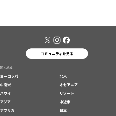
コミュニティを見る
国と地域
ヨーロッパ
北米
中南米
オセアニア
ハワイ
リゾート
アジア
中近東
アフリカ
日本