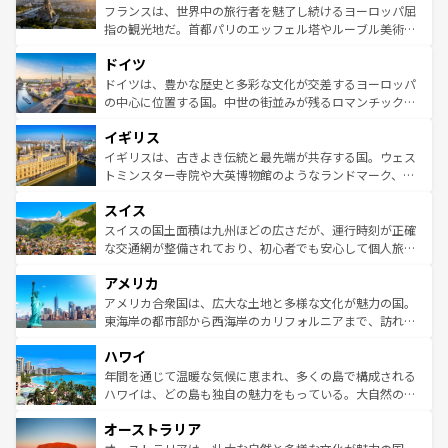
しい。
る。首都マドリードの洗練された雰囲気や、バルセロナの
フランスは、世界中の旅行者を魅了し続けるヨーロッパ屈
アートに溢れた街角から、地方では古代ローマ遺跡や中世
指の観光地だ。首都パリのエッフェル塔やルーブル美術館
の城塞都市、穏やかなビーチリゾートまで多彩な表情を見
といった象徴的なスポットから、田舎町の古風な美しさま
せる。地方によって風土や気候が異なるスペインはその個
ドイツ
で、幅広い魅力が詰まっている。華麗な宮殿、歴史的な大
性で訪れる人を魅了する。 なお、新着のスペイン情報は
コ
聖堂、美しいビーチ、そして豊かな自然が、訪れる者を心
ドイツは、豊かな歴史と多彩な文化が交差するヨーロッパ
ンテンツ一覧
を参照してほしい。
から魅了する。また、フランスは美食の国としても知ら
の中心に位置する国。中世の街並みが残るロマンチック街
れ、フランス料理はユネスコ無形文化遺産にも登録されて
道から、未来を先取りするようなモダンな都市まで多様な
イギリス
いる。シャンパンの発祥地であるランス、プロヴァンスの
顔を持つこの国は、どこを歩いても飽きることがない。ベ
香り高いラベンダー畑など、多彩な楽しみ方が可能だ。さ
ルリンの文化的活気、バイエルン州のアルプスの絶景、そ
イギリスは、古きよき伝統と最先端が共存する国。ウェス
らに、パリ以外の地域にも魅力が溢れており、どの街角に
してライン川沿いのワイン畑といった風景は必見。ビール
トミンスター寺院や大英博物館のようなランドマーク、歴
も豊かな歴史と文化が息づいている。パリ以外の個性あふ
とソーセージを味わいながら地元の人と過ごす楽しい時間
史ある大学都市、美しい丘陵地帯や牧歌的な風景など、エ
れる地方に足を運ぶとそれぞれで全く異なる文化を体験で
スイス
は、お酒好きな人にはぜひ体験してほしい。 なお、新着の
リアごとに異なる魅力がある。また、優雅なアフタヌーン
きるだろう。 なお、新着のフランス情報は
コンテンツ一覧
ドイツ情報は
コンテンツ一覧
を参照してほしい。
ティー、ビール好きにはたまらない英国パブ、サッカー観
スイスの国土面積は九州ほどの広さだが、運行時刻が正確
を参照してほしい。
戦など、本場だからこそできる体験も豊富。イギリスを旅
な交通網が整備されており、初心者でも安心して個人旅行
して楽しみつくそう。 なお、新着のイギリス情報は
コンテ
を楽しめる。日本同様に時刻表どおりの旅が可能だ。中世
アメリカ
ンツ一覧
を参照してほしい。
の建物がそのまま残る町や、スイスならではのユニークな
博物館もあり、アルプス観光だけでなく町歩きも満喫する
アメリカ合衆国は、広大な土地と多様な文化が魅力の国。
ことができる。国民の所得が高いため物価も高いが、旅行
東海岸の都市部から西海岸のカリフォルニアまで、訪れる
者向けの交通パス提供のサービスもあり、うまく活用すれ
場所ごとに異なる風景と体験が待っている。ニューヨーク
ハワイ
ば市内交通費無料で観光を楽しむこともできる。 なお、新
のような巨大都市は、観光、ショッピング、エンターテイ
着のスイス情報は
コンテンツ一覧
を参照してほしい。
ンメントが詰まった刺激的なスポットだ。一方、アメリカ
年間を通じて温暖な気候に恵まれ、多くの島で構成される
西部には大自然が広がり、グランドキャニオンやイエロー
ハワイは、どの島も独自の魅力をもっている。大自然の神
ストーン国立公園といった絶景が堪能できる。さらに、南
秘を感じたいなら、火山が生み出した壮大な景観を誇るハ
オーストラリア
部のニューオーリンズでは、音楽と美食が融合した独特の
ワイ島は見逃せない。また、定番の観光地といえばオアフ
文化が魅力。旅行者はアメリカの各地域で異なる魅力を楽
島だが、静かな自然を求めるならマウイ島やカウアイ島が