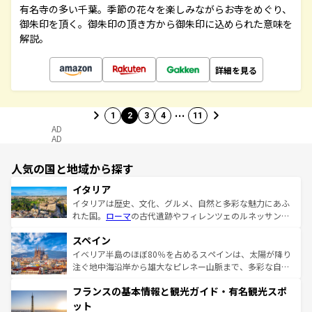
有名寺の多い千葉。季節の花々を楽しみながらお寺をめぐり、
御朱印を頂く。御朱印の頂き方から御朱印に込められた意味を
解説。
詳細を見る
…
1
2
3
4
11
AD
AD
人気の国と地域から探す
イタリア
イタリアは歴史、文化、グルメ、自然と多彩な魅力にあふ
れた国。
ローマ
の古代遺跡やフィレンツェのルネッサンス
美術、ヴェネツィアの運河など、歴史あるスポットはもち
スペイン
ろん、トスカーナの美しい田園風景やアマルフィ海岸の絶
景など、自然景観も見逃せない。観光の合間には、本場の
イベリア半島のほぼ80％を占めるスペインは、太陽が降り
ピザやパスタなど、絶品のイタリア料理を堪能することも
注ぐ地中海沿岸から雄大なピレネー山脈まで、多彩な自然
できる。朝目覚めてから夜眠るまで、すべての瞬間を楽し
と文化が詰まったヨーロッパ屈指の旅行先だ。多様な地域
フランスの基本情報と観光ガイド・有名観光スポ
ませてくれるイタリアで、忘れられない旅をしてみよう！
文化が根付くこの国では、情熱的なフラメンコ、熱気あふ
なお、新着のイタリア情報は
コンテンツ一覧
を参照してほ
れる闘牛、そして美味しいタパスが生活の一部となってい
ット