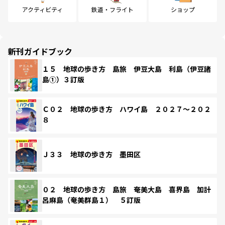
アクティビティ
鉄道・フライト
ショップ
新刊ガイドブック
１５ 地球の歩き方 島旅 伊豆大島 利島（伊豆諸
島①）３訂版
Ｃ０２ 地球の歩き方 ハワイ島 ２０２７～２０２
８
Ｊ３３ 地球の歩き方 墨田区
０２ 地球の歩き方 島旅 奄美大島 喜界島 加計
呂麻島（奄美群島１） ５訂版