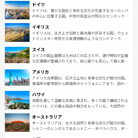
せる。地方によって風土や気候が異なるスペインはその個
ドイツ
で、幅広い魅力が詰まっている。華麗な宮殿、歴史的な大
性で訪れる人を魅了する。 なお、新着のスペイン情報は
コ
聖堂、美しいビーチ、そして豊かな自然が、訪れる者を心
ドイツは、豊かな歴史と多彩な文化が交差するヨーロッパ
ンテンツ一覧
を参照してほしい。
から魅了する。また、フランスは美食の国としても知ら
の中心に位置する国。中世の街並みが残るロマンチック街
れ、フランス料理はユネスコ無形文化遺産にも登録されて
道から、未来を先取りするようなモダンな都市まで多様な
イギリス
いる。シャンパンの発祥地であるランス、プロヴァンスの
顔を持つこの国は、どこを歩いても飽きることがない。ベ
香り高いラベンダー畑など、多彩な楽しみ方が可能だ。さ
ルリンの文化的活気、バイエルン州のアルプスの絶景、そ
イギリスは、古きよき伝統と最先端が共存する国。ウェス
らに、パリ以外の地域にも魅力が溢れており、どの街角に
してライン川沿いのワイン畑といった風景は必見。ビール
トミンスター寺院や大英博物館のようなランドマーク、歴
も豊かな歴史と文化が息づいている。パリ以外の個性あふ
とソーセージを味わいながら地元の人と過ごす楽しい時間
史ある大学都市、美しい丘陵地帯や牧歌的な風景など、エ
れる地方に足を運ぶとそれぞれで全く異なる文化を体験で
スイス
は、お酒好きな人にはぜひ体験してほしい。 なお、新着の
リアごとに異なる魅力がある。また、優雅なアフタヌーン
きるだろう。 なお、新着のフランス情報は
コンテンツ一覧
ドイツ情報は
コンテンツ一覧
を参照してほしい。
ティー、ビール好きにはたまらない英国パブ、サッカー観
スイスの国土面積は九州ほどの広さだが、運行時刻が正確
を参照してほしい。
戦など、本場だからこそできる体験も豊富。イギリスを旅
な交通網が整備されており、初心者でも安心して個人旅行
して楽しみつくそう。 なお、新着のイギリス情報は
コンテ
を楽しめる。日本同様に時刻表どおりの旅が可能だ。中世
アメリカ
ンツ一覧
を参照してほしい。
の建物がそのまま残る町や、スイスならではのユニークな
博物館もあり、アルプス観光だけでなく町歩きも満喫する
アメリカ合衆国は、広大な土地と多様な文化が魅力の国。
ことができる。国民の所得が高いため物価も高いが、旅行
東海岸の都市部から西海岸のカリフォルニアまで、訪れる
者向けの交通パス提供のサービスもあり、うまく活用すれ
場所ごとに異なる風景と体験が待っている。ニューヨーク
ハワイ
ば市内交通費無料で観光を楽しむこともできる。 なお、新
のような巨大都市は、観光、ショッピング、エンターテイ
着のスイス情報は
コンテンツ一覧
を参照してほしい。
ンメントが詰まった刺激的なスポットだ。一方、アメリカ
年間を通じて温暖な気候に恵まれ、多くの島で構成される
西部には大自然が広がり、グランドキャニオンやイエロー
ハワイは、どの島も独自の魅力をもっている。大自然の神
ストーン国立公園といった絶景が堪能できる。さらに、南
秘を感じたいなら、火山が生み出した壮大な景観を誇るハ
オーストラリア
部のニューオーリンズでは、音楽と美食が融合した独特の
ワイ島は見逃せない。また、定番の観光地といえばオアフ
文化が魅力。旅行者はアメリカの各地域で異なる魅力を楽
島だが、静かな自然を求めるならマウイ島やカウアイ島が
オーストラリアは、壮大な自然と多様な文化が魅力の国。
しみながら、その多様性と豊かな歴史を感じることができ
おすすめ。エメラルドグリーンに輝く海をはじめ、豊かな
シドニーのシンボルであるシドニー・オペラハウス、オー
るだろう。車でのロードトリップや列車の旅も、アメリカ
文化や歴史が息づいている。「アロハスピリット」と呼ば
ストラリア東海岸北部に広がる大サンゴ礁地帯グレートバ