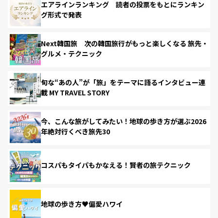
エアラインランキング 読者の投票をもとにランキン
グ形式で発表
Next韓国旅 次の韓国旅行がもっと楽しくなる 旅先・
グルメ・テクニック
旬な“あの人”が「旅」をテーマに語るインタビュー連
載 MY TRAVEL STORY
今、こんな旅がしてみたい！地球の歩き方が選ぶ2026
年絶対行くべき旅先30
コスパもタイパもかなえる！賢者の旅テクニック
地球の歩き方♥偏愛ハワイ