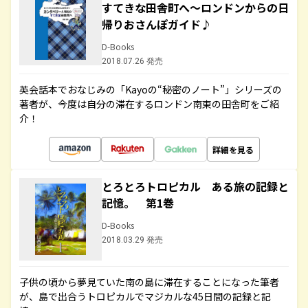
すてきな田舎町へ～ロンドンからの日
帰りおさんぽガイド♪
D-Books
2018.07.26 発売
英会話本でおなじみの「Kayoの“秘密のノート”」シリーズの
著者が、今度は自分の滞在するロンドン南東の田舎町をご紹
介！
詳細を見る
とろとろトロピカル ある旅の記録と
記憶。 第1巻
D-Books
2018.03.29 発売
子供の頃から夢見ていた南の島に滞在することになった筆者
が、島で出合うトロピカルでマジカルな45日間の記録と記