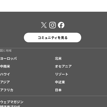
コミュニティを見る
国と地域
ヨーロッパ
北米
中南米
オセアニア
ハワイ
リゾート
アジア
中近東
アフリカ
日本
ウェブマガジン
特派員ブログ