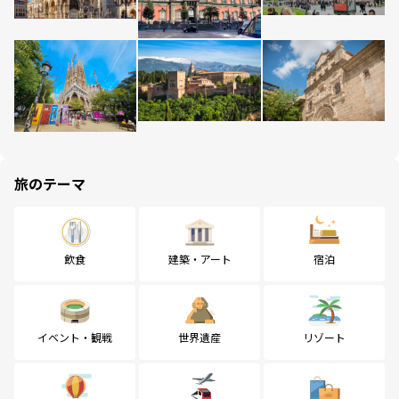
旅のテーマ
飲食
建築・アート
宿泊
イベント・観戦
世界遺産
リゾート