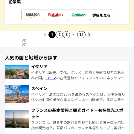
絶景集！
詳細を見る
…
1
2
3
14
AD
AD
人気の国と地域から探す
イタリア
イタリアは歴史、文化、グルメ、自然と多彩な魅力にあふ
れた国。
ローマ
の古代遺跡やフィレンツェのルネッサンス
美術、ヴェネツィアの運河など、歴史あるスポットはもち
スペイン
ろん、トスカーナの美しい田園風景やアマルフィ海岸の絶
景など、自然景観も見逃せない。観光の合間には、本場の
イベリア半島のほぼ80％を占めるスペインは、太陽が降り
ピザやパスタなど、絶品のイタリア料理を堪能することも
注ぐ地中海沿岸から雄大なピレネー山脈まで、多彩な自然
できる。朝目覚めてから夜眠るまで、すべての瞬間を楽し
と文化が詰まったヨーロッパ屈指の旅行先だ。多様な地域
フランスの基本情報と観光ガイド・有名観光スポ
ませてくれるイタリアで、忘れられない旅をしてみよう！
文化が根付くこの国では、情熱的なフラメンコ、熱気あふ
なお、新着のイタリア情報は
コンテンツ一覧
を参照してほ
れる闘牛、そして美味しいタパスが生活の一部となってい
ット
しい。
る。首都マドリードの洗練された雰囲気や、バルセロナの
フランスは、世界中の旅行者を魅了し続けるヨーロッパ屈
アートに溢れた街角から、地方では古代ローマ遺跡や中世
指の観光地だ。首都パリのエッフェル塔やルーブル美術館
の城塞都市、穏やかなビーチリゾートまで多彩な表情を見
といった象徴的なスポットから、田舎町の古風な美しさま