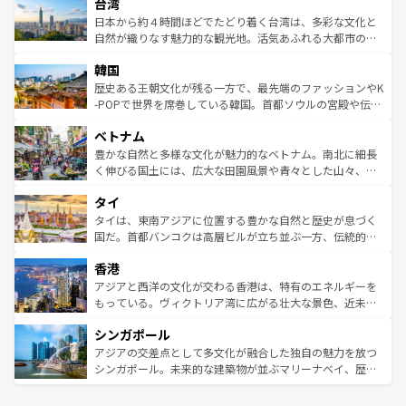
ならではの贅沢な旅のスタイルだ。 なお、新着のアメリカ
台湾
れるおもてなしの心で訪れる人々を迎えてくれるハワイの
リアリーフや大陸中央部にそびえるウルル（エアーズロッ
情報は
コンテンツ一覧
を参照してほしい。
人々、おいしいローカルフードやハワイアンミュージッ
ク）、タスマニアの美しい原生林やケアンズの熱帯雨林な
日本から約４時間ほどでたどり着く台湾は、多彩な文化と
ク、伝統的なフラダンスなど、すべてがハワイの魅力を彩
ど、見どころがたくさん。また、カフェやワイン、オージ
自然が織りなす魅力的な観光地。活気あふれる大都市の台
っている。訪れるたびに新しい発見と感動が待っているハ
ービーフなどの食文化も豊かで、美味しいものであふれて
北やノスタルジックな町並みが人気な九份（ジォウフェ
ワイを、存分に味わってほしい。 なお、新着のハワイ情報
韓国
いる。アクティビティも充実しており、サーフィンやダイ
ン）、静ひつな山岳地帯である台湾東部など、都市の喧騒
は
コンテンツ一覧
を参照してほしい。
ビング、ハイキングなど、アウトドア好きにはたまらな
と山間の静けさが共存しており、訪れる人に新しい発見と
歴史ある王朝文化が残る一方で、最先端のファッションやK
い。オーストラリアの多彩な魅力を存分に味わいつくそ
驚きをもたらしてくれる。また、奥深い台湾の食文化も魅
-POPで世界を席巻している韓国。首都ソウルの宮殿や伝統
う。 なお、新着のオーストラリア情報は
コンテンツ一覧
を
力で、夜市などの屋台グルメから高級料理、ヘルシーで美
家屋が並ぶエリアでは韓国の歴史と文化に浸ることがで
参照してほしい。
ベトナム
容にもいいと評判のスイーツなど、バラエティ豊かな料理
き、地方に足を延ばせば四季折々の自然美を楽しむことが
が味わえる。 なお、新着の台湾情報は
コンテンツ一覧
を参
できる。そして、キムチや焼肉、絶品のストリートフード
豊かな自然と多様な文化が魅力的なベトナム。南北に細長
照してほしい。
まで、さまざまな韓国料理が待っている。夜には、韓国な
く伸びる国土には、広大な田園風景や青々とした山々、世
らではのナイトライフも堪能できる。あたたかいホスピタ
界遺産に登録された壮大な自然景観が点在し、都市部では
タイ
リティに包まれながら、韓国の多彩な魅力を心ゆくまで味
急速な発展と共に伝統が息づく。ハノイの古い町並みやホ
わってみてほしい。 なお、新着の韓国情報は
コンテンツ一
ーチミン市のフランス統治時代の建物も、独特の雰囲気を
タイは、東南アジアに位置する豊かな自然と歴史が息づく
覧
を参照してほしい。
醸し出している。また、バラエティの豊かさとおいしさで
国だ。首都バンコクは高層ビルが立ち並ぶ一方、伝統的な
世界中の食通を魅了してやまないベトナム料理も魅力のひ
寺院や市場がいたるところに点在し、古きよき文化と現代
香港
とつ。フォーやバインミー、ベトナムコーヒーなどは、ぜ
の活気が交差している。北部ではチェンマイなどの山岳地
ひ現地で味わいたい。どの地域を訪れてもあたたかい人々
帯で自然と触れ合い、南部ではプーケットやクラビの美し
アジアと西洋の文化が交わる香港は、特有のエネルギーを
が旅行者を迎えてくれるので、きっと忘れられない旅にな
いビーチでリゾート気分を楽しむことができる。タイ料理
もっている。ヴィクトリア湾に広がる壮大な景色、近未来
るはずだ。 なお、新着のベトナム情報は
コンテンツ一覧
を
は世界的に有名で、屋台から高級レストランまで味覚を刺
的なアートスポット、そして歴史と現代が融合した町並
参照してほしい。
シンガポール
激する。気候は一年中温暖で、どの季節にも異なる楽しみ
み、どこを訪れても感動するはず。観光スポットが密集し
が待っている。親しみやすいタイの人々、仏教を中心とし
ており、効率よく見どころを回れるのも魅力。息をのむよ
アジアの交差点として多文化が融合した独自の魅力を放つ
た文化、そして多様な観光資源が、訪れる旅人を魅了し続
うな絶景から文化的な体験まで、香港を存分に楽しみ尽く
シンガポール。未来的な建築物が並ぶマリーナベイ、歴史
ける。 なお、新着のタイ情報は
コンテンツ一覧
を参照して
そう。 なお、新着の香港情報は
コンテンツ一覧
を参照して
と伝統を感じられるエスニックタウン、多数の緑豊かな公
ほしい。
ほしい。
園や自然保護区など、自然が調和した近代的な景観と文化