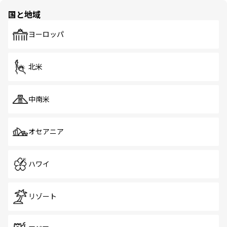
の多様性あふれるカラフルな町は、どこを歩いても新しい
国と地域
発見がある。さらに、治安のよさや充実した公共交通機関
も、旅行者にとっては魅力的なポイント。グルメも豊富
で、ホーカーズは地元の風情を楽しめる外せないスポット
ヨーロッパ
だ。訪れる人を飽きさせないシンガポールで、多様な魅力
を体感しよう。 なお、新着のシンガポール情報は
コンテン
ツ一覧
を参照してほしい。
北米
中南米
オセアニア
ハワイ
リゾート