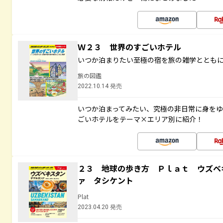
Ｗ２３ 世界のすごいホテル
いつか泊まりたい至極の宿を旅の雑学ととも
旅の図鑑
2022.10.14 発売
いつか泊まってみたい、究極の非日常に身を
ごいホテルをテーマ×エリア別に紹介！
２３ 地球の歩き方 Ｐｌａｔ ウズベ
ァ タシケント
Plat
2023.04.20 発売