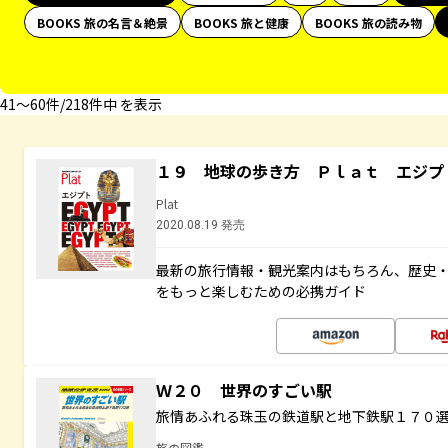
BOOKS 旅の名言＆絶景
BOOKS 旅と健康
BOOKS 旅の読み物
41〜60件/218件中 を表示
１９ 地球の歩き方 Ｐｌａｔ エジプ
Plat
2020.08.19 発売
最新の旅行情報・観光案内はもちろん、歴史
をもっと楽しむための必携ガイド
Ｗ２０ 世界のすごい駅
旅情あふれる珠玉の鉄道駅と地下鉄駅１７０
旅の図鑑