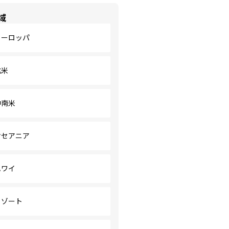
域
ヨーロッパ
北米
中南米
オセアニア
ハワイ
リゾート