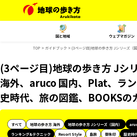
国と地域
ウェブマガジン
TOP
ガイドブック
(3ページ目)地球の歩き方 Jシリーズ（国
(3ページ目)地球の歩き方 Jシリ
海外、aruco 国内、Plat、
史時代、旅の図鑑、BOOKS
すべて
地球の歩き方 海外
地球の歩き方 Jシリーズ（国内）
aru
ランキング&テクニック
Resort Style
島旅
御朱印
歴史時