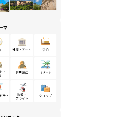
ーマ
食
建築・アート
宿泊
ト・
世界遺産
リゾート
戦
鉄道・
ビティ
ショップ
フライト