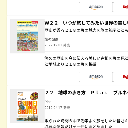
Ｗ２２ いつか旅してみたい世界の美
歴史が香る２１８の町の魅力を旅の雑学とと
旅の図鑑
2022.12.01 発売
悠久の歴史を今に伝える美しい古都を町の見
と地域より２１８の町を掲載
２２ 地球の歩き方 Ｐｌａｔ ブルネ
Plat
2019.04.17 発売
限られた時間の中で効率よく旅をしたい皆さん
必要な情報だけを一冊にまとめました