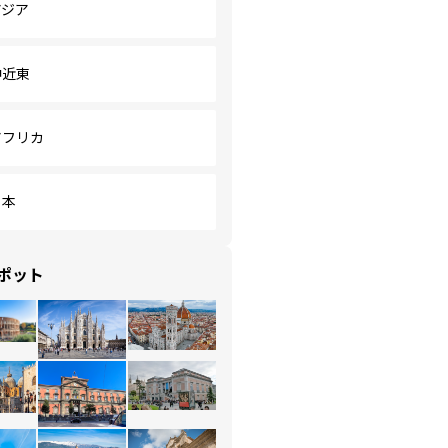
アジア
中近東
アフリカ
日本
ポット