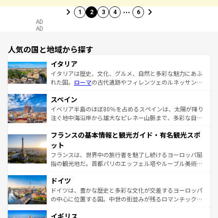
…
1
2
3
4
6
AD
AD
人気の国と地域から探す
イタリア
イタリアは歴史、文化、グルメ、自然と多彩な魅力にあふ
れた国。
ローマ
の古代遺跡やフィレンツェのルネッサンス
美術、ヴェネツィアの運河など、歴史あるスポットはもち
スペイン
ろん、トスカーナの美しい田園風景やアマルフィ海岸の絶
景など、自然景観も見逃せない。観光の合間には、本場の
イベリア半島のほぼ80％を占めるスペインは、太陽が降り
ピザやパスタなど、絶品のイタリア料理を堪能することも
注ぐ地中海沿岸から雄大なピレネー山脈まで、多彩な自然
できる。朝目覚めてから夜眠るまで、すべての瞬間を楽し
と文化が詰まったヨーロッパ屈指の旅行先だ。多様な地域
フランスの基本情報と観光ガイド・有名観光スポ
ませてくれるイタリアで、忘れられない旅をしてみよう！
文化が根付くこの国では、情熱的なフラメンコ、熱気あふ
なお、新着のイタリア情報は
コンテンツ一覧
を参照してほ
れる闘牛、そして美味しいタパスが生活の一部となってい
ット
しい。
る。首都マドリードの洗練された雰囲気や、バルセロナの
フランスは、世界中の旅行者を魅了し続けるヨーロッパ屈
アートに溢れた街角から、地方では古代ローマ遺跡や中世
指の観光地だ。首都パリのエッフェル塔やルーブル美術館
の城塞都市、穏やかなビーチリゾートまで多彩な表情を見
といった象徴的なスポットから、田舎町の古風な美しさま
せる。地方によって風土や気候が異なるスペインはその個
ドイツ
で、幅広い魅力が詰まっている。華麗な宮殿、歴史的な大
性で訪れる人を魅了する。 なお、新着のスペイン情報は
コ
聖堂、美しいビーチ、そして豊かな自然が、訪れる者を心
ドイツは、豊かな歴史と多彩な文化が交差するヨーロッパ
ンテンツ一覧
を参照してほしい。
から魅了する。また、フランスは美食の国としても知ら
の中心に位置する国。中世の街並みが残るロマンチック街
れ、フランス料理はユネスコ無形文化遺産にも登録されて
道から、未来を先取りするようなモダンな都市まで多様な
イギリス
いる。シャンパンの発祥地であるランス、プロヴァンスの
顔を持つこの国は、どこを歩いても飽きることがない。ベ