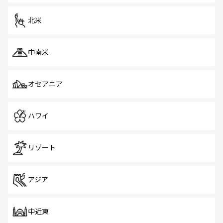
を体感しよう。 なお、新着のシンガポール情報は
コンテン
ツ一覧
を参照してほしい。
北米
中南米
オセアニア
ハワイ
リゾート
アジア
中近東