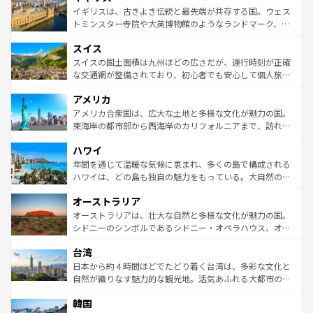
香り高いラベンダー畑など、多彩な楽しみ方が可能だ。さ
ルリンの文化的活気、バイエルン州のアルプスの絶景、そ
イギリスは、古きよき伝統と最先端が共存する国。ウェス
らに、パリ以外の地域にも魅力が溢れており、どの街角に
してライン川沿いのワイン畑といった風景は必見。ビール
トミンスター寺院や大英博物館のようなランドマーク、歴
も豊かな歴史と文化が息づいている。パリ以外の個性あふ
とソーセージを味わいながら地元の人と過ごす楽しい時間
史ある大学都市、美しい丘陵地帯や牧歌的な風景など、エ
れる地方に足を運ぶとそれぞれで全く異なる文化を体験で
スイス
は、お酒好きな人にはぜひ体験してほしい。 なお、新着の
リアごとに異なる魅力がある。また、優雅なアフタヌーン
きるだろう。 なお、新着のフランス情報は
コンテンツ一覧
ドイツ情報は
コンテンツ一覧
を参照してほしい。
ティー、ビール好きにはたまらない英国パブ、サッカー観
スイスの国土面積は九州ほどの広さだが、運行時刻が正確
を参照してほしい。
戦など、本場だからこそできる体験も豊富。イギリスを旅
な交通網が整備されており、初心者でも安心して個人旅行
して楽しみつくそう。 なお、新着のイギリス情報は
コンテ
を楽しめる。日本同様に時刻表どおりの旅が可能だ。中世
アメリカ
ンツ一覧
を参照してほしい。
の建物がそのまま残る町や、スイスならではのユニークな
博物館もあり、アルプス観光だけでなく町歩きも満喫する
アメリカ合衆国は、広大な土地と多様な文化が魅力の国。
ことができる。国民の所得が高いため物価も高いが、旅行
東海岸の都市部から西海岸のカリフォルニアまで、訪れる
者向けの交通パス提供のサービスもあり、うまく活用すれ
場所ごとに異なる風景と体験が待っている。ニューヨーク
ハワイ
ば市内交通費無料で観光を楽しむこともできる。 なお、新
のような巨大都市は、観光、ショッピング、エンターテイ
着のスイス情報は
コンテンツ一覧
を参照してほしい。
ンメントが詰まった刺激的なスポットだ。一方、アメリカ
年間を通じて温暖な気候に恵まれ、多くの島で構成される
西部には大自然が広がり、グランドキャニオンやイエロー
ハワイは、どの島も独自の魅力をもっている。大自然の神
ストーン国立公園といった絶景が堪能できる。さらに、南
秘を感じたいなら、火山が生み出した壮大な景観を誇るハ
オーストラリア
部のニューオーリンズでは、音楽と美食が融合した独特の
ワイ島は見逃せない。また、定番の観光地といえばオアフ
文化が魅力。旅行者はアメリカの各地域で異なる魅力を楽
島だが、静かな自然を求めるならマウイ島やカウアイ島が
オーストラリアは、壮大な自然と多様な文化が魅力の国。
しみながら、その多様性と豊かな歴史を感じることができ
おすすめ。エメラルドグリーンに輝く海をはじめ、豊かな
シドニーのシンボルであるシドニー・オペラハウス、オー
るだろう。車でのロードトリップや列車の旅も、アメリカ
文化や歴史が息づいている。「アロハスピリット」と呼ば
ストラリア東海岸北部に広がる大サンゴ礁地帯グレートバ
ならではの贅沢な旅のスタイルだ。 なお、新着のアメリカ
台湾
れるおもてなしの心で訪れる人々を迎えてくれるハワイの
リアリーフや大陸中央部にそびえるウルル（エアーズロッ
情報は
コンテンツ一覧
を参照してほしい。
人々、おいしいローカルフードやハワイアンミュージッ
ク）、タスマニアの美しい原生林やケアンズの熱帯雨林な
日本から約４時間ほどでたどり着く台湾は、多彩な文化と
ク、伝統的なフラダンスなど、すべてがハワイの魅力を彩
ど、見どころがたくさん。また、カフェやワイン、オージ
自然が織りなす魅力的な観光地。活気あふれる大都市の台
っている。訪れるたびに新しい発見と感動が待っているハ
ービーフなどの食文化も豊かで、美味しいものであふれて
北やノスタルジックな町並みが人気な九份（ジォウフェ
ワイを、存分に味わってほしい。 なお、新着のハワイ情報
韓国
いる。アクティビティも充実しており、サーフィンやダイ
ン）、静ひつな山岳地帯である台湾東部など、都市の喧騒