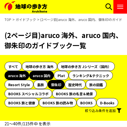
TOP
ガイドブック
(2ページ目)aruco 海外、aruco 国内、御朱印のガイド
(2ページ目)aruco 海外、aruco 国内、
御朱印のガイドブック一覧
すべて
地球の歩き方 海外
地球の歩き方 Jシリーズ（国内）
aruco 海外
aruco 国内
Plat
ランキング&テクニック
Resort Style
島旅
御朱印
歴史時代
旅の図鑑
BOOKS スペシャルコラボ
BOOKS 旅の名言＆絶景
BOOKS 旅と健康
BOOKS 旅の読み物
BOOKS
D-Books
絞り込み条件を追加
21〜40件/115件中 を表示