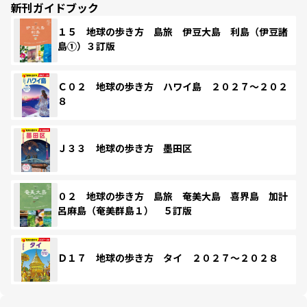
新刊ガイドブック
１５ 地球の歩き方 島旅 伊豆大島 利島（伊豆諸
島①）３訂版
Ｃ０２ 地球の歩き方 ハワイ島 ２０２７～２０２
８
Ｊ３３ 地球の歩き方 墨田区
０２ 地球の歩き方 島旅 奄美大島 喜界島 加計
呂麻島（奄美群島１） ５訂版
Ｄ１７ 地球の歩き方 タイ ２０２７～２０２８