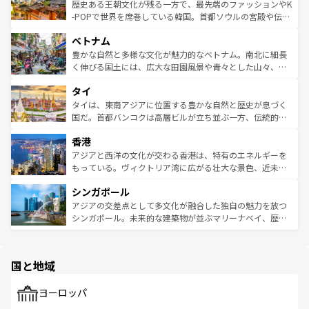
は
コンテンツ一覧
を参照してほしい。
ビング、ハイキングなど、アウトドア好きにはたまらな
と山間の静けさが共存しており、訪れる人に新しい発見と
歴史ある王朝文化が残る一方で、最先端のファッションやK
い。オーストラリアの多彩な魅力を存分に味わいつくそ
驚きをもたらしてくれる。また、奥深い台湾の食文化も魅
-POPで世界を席巻している韓国。首都ソウルの宮殿や伝統
う。 なお、新着のオーストラリア情報は
コンテンツ一覧
を
力で、夜市などの屋台グルメから高級料理、ヘルシーで美
家屋が並ぶエリアでは韓国の歴史と文化に浸ることがで
参照してほしい。
ベトナム
容にもいいと評判のスイーツなど、バラエティ豊かな料理
き、地方に足を延ばせば四季折々の自然美を楽しむことが
が味わえる。 なお、新着の台湾情報は
コンテンツ一覧
を参
できる。そして、キムチや焼肉、絶品のストリートフード
豊かな自然と多様な文化が魅力的なベトナム。南北に細長
照してほしい。
まで、さまざまな韓国料理が待っている。夜には、韓国な
く伸びる国土には、広大な田園風景や青々とした山々、世
らではのナイトライフも堪能できる。あたたかいホスピタ
界遺産に登録された壮大な自然景観が点在し、都市部では
タイ
リティに包まれながら、韓国の多彩な魅力を心ゆくまで味
急速な発展と共に伝統が息づく。ハノイの古い町並みやホ
わってみてほしい。 なお、新着の韓国情報は
コンテンツ一
ーチミン市のフランス統治時代の建物も、独特の雰囲気を
タイは、東南アジアに位置する豊かな自然と歴史が息づく
覧
を参照してほしい。
醸し出している。また、バラエティの豊かさとおいしさで
国だ。首都バンコクは高層ビルが立ち並ぶ一方、伝統的な
世界中の食通を魅了してやまないベトナム料理も魅力のひ
寺院や市場がいたるところに点在し、古きよき文化と現代
香港
とつ。フォーやバインミー、ベトナムコーヒーなどは、ぜ
の活気が交差している。北部ではチェンマイなどの山岳地
ひ現地で味わいたい。どの地域を訪れてもあたたかい人々
帯で自然と触れ合い、南部ではプーケットやクラビの美し
アジアと西洋の文化が交わる香港は、特有のエネルギーを
が旅行者を迎えてくれるので、きっと忘れられない旅にな
いビーチでリゾート気分を楽しむことができる。タイ料理
もっている。ヴィクトリア湾に広がる壮大な景色、近未来
るはずだ。 なお、新着のベトナム情報は
コンテンツ一覧
を
は世界的に有名で、屋台から高級レストランまで味覚を刺
的なアートスポット、そして歴史と現代が融合した町並
参照してほしい。
シンガポール
激する。気候は一年中温暖で、どの季節にも異なる楽しみ
み、どこを訪れても感動するはず。観光スポットが密集し
が待っている。親しみやすいタイの人々、仏教を中心とし
ており、効率よく見どころを回れるのも魅力。息をのむよ
アジアの交差点として多文化が融合した独自の魅力を放つ
た文化、そして多様な観光資源が、訪れる旅人を魅了し続
うな絶景から文化的な体験まで、香港を存分に楽しみ尽く
シンガポール。未来的な建築物が並ぶマリーナベイ、歴史
ける。 なお、新着のタイ情報は
コンテンツ一覧
を参照して
そう。 なお、新着の香港情報は
コンテンツ一覧
を参照して
と伝統を感じられるエスニックタウン、多数の緑豊かな公
ほしい。
ほしい。
園や自然保護区など、自然が調和した近代的な景観と文化
の多様性あふれるカラフルな町は、どこを歩いても新しい
国と地域
発見がある。さらに、治安のよさや充実した公共交通機関
も、旅行者にとっては魅力的なポイント。グルメも豊富
で、ホーカーズは地元の風情を楽しめる外せないスポット
ヨーロッパ
だ。訪れる人を飽きさせないシンガポールで、多様な魅力