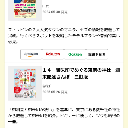
Plat
2024.05.30 発売
フィリピンの２大人気タウンのマニラ、セブの情報を厳選して
掲載。行くべきスポットを凝縮したモデルプランや巻頭特集は
必見。
詳細を見る
１４ 御朱印でめぐる東京の神社 週
末開運さんぽ 三訂版
御朱印
2025.05.26 発売
「御利益と御朱印が凄い」を基準に、東京にある数千社の神社
から厳選して御朱印を紹介。ビギナーに優しく、ツウも納得の
一冊。