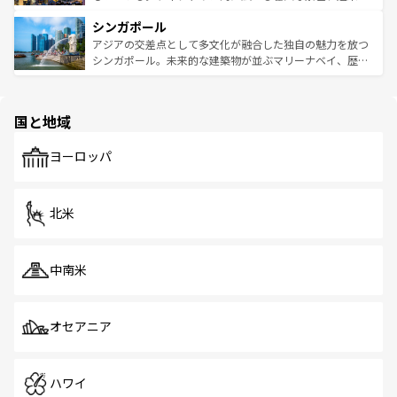
るはずだ。 なお、新着のベトナム情報は
コンテンツ一覧
を
は世界的に有名で、屋台から高級レストランまで味覚を刺
的なアートスポット、そして歴史と現代が融合した町並
参照してほしい。
シンガポール
激する。気候は一年中温暖で、どの季節にも異なる楽しみ
み、どこを訪れても感動するはず。観光スポットが密集し
が待っている。親しみやすいタイの人々、仏教を中心とし
ており、効率よく見どころを回れるのも魅力。息をのむよ
アジアの交差点として多文化が融合した独自の魅力を放つ
た文化、そして多様な観光資源が、訪れる旅人を魅了し続
うな絶景から文化的な体験まで、香港を存分に楽しみ尽く
シンガポール。未来的な建築物が並ぶマリーナベイ、歴史
ける。 なお、新着のタイ情報は
コンテンツ一覧
を参照して
そう。 なお、新着の香港情報は
コンテンツ一覧
を参照して
と伝統を感じられるエスニックタウン、多数の緑豊かな公
ほしい。
ほしい。
園や自然保護区など、自然が調和した近代的な景観と文化
の多様性あふれるカラフルな町は、どこを歩いても新しい
国と地域
発見がある。さらに、治安のよさや充実した公共交通機関
も、旅行者にとっては魅力的なポイント。グルメも豊富
で、ホーカーズは地元の風情を楽しめる外せないスポット
ヨーロッパ
だ。訪れる人を飽きさせないシンガポールで、多様な魅力
を体感しよう。 なお、新着のシンガポール情報は
コンテン
ツ一覧
を参照してほしい。
北米
中南米
オセアニア
ハワイ