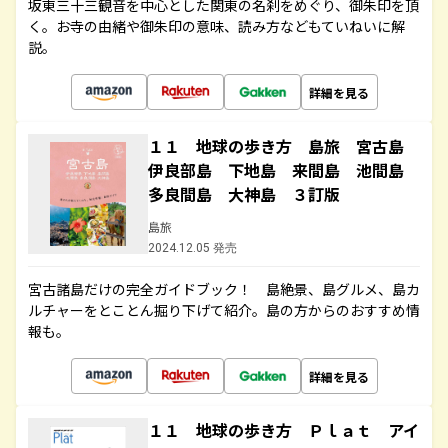
坂東三十三観音を中心とした関東の名刹をめぐり、御朱印を頂
く。お寺の由緒や御朱印の意味、読み方などもていねいに解
説。
詳細を見る
１１ 地球の歩き方 島旅 宮古島
伊良部島 下地島 来間島 池間島
多良間島 大神島 ３訂版
島旅
2024.12.05 発売
宮古諸島だけの完全ガイドブック！ 島絶景、島グルメ、島カ
ルチャーをとことん掘り下げて紹介。島の方からのおすすめ情
報も。
詳細を見る
１１ 地球の歩き方 Ｐｌａｔ アイ