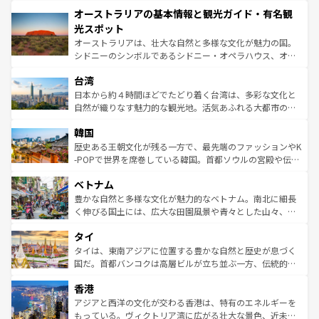
ストーン国立公園といった絶景が堪能できる。さらに、南
秘を感じたいなら、火山が生み出した壮大な景観を誇るハ
オーストラリアの基本情報と観光ガイド・有名観
部のニューオーリンズでは、音楽と美食が融合した独特の
ワイ島は見逃せない。また、定番の観光地といえばオアフ
文化が魅力。旅行者はアメリカの各地域で異なる魅力を楽
島だが、静かな自然を求めるならマウイ島やカウアイ島が
光スポット
しみながら、その多様性と豊かな歴史を感じることができ
おすすめ。エメラルドグリーンに輝く海をはじめ、豊かな
オーストラリアは、壮大な自然と多様な文化が魅力の国。
るだろう。車でのロードトリップや列車の旅も、アメリカ
文化や歴史が息づいている。「アロハスピリット」と呼ば
シドニーのシンボルであるシドニー・オペラハウス、オー
ならではの贅沢な旅のスタイルだ。 なお、新着のアメリカ
れるおもてなしの心で訪れる人々を迎えてくれるハワイの
ストラリア東海岸北部に広がる大サンゴ礁地帯グレートバ
情報は
コンテンツ一覧
を参照してほしい。
人々、おいしいローカルフードやハワイアンミュージッ
台湾
リアリーフや大陸中央部にそびえるウルル（エアーズロッ
ク、伝統的なフラダンスなど、すべてがハワイの魅力を彩
ク）、タスマニアの美しい原生林やケアンズの熱帯雨林な
日本から約４時間ほどでたどり着く台湾は、多彩な文化と
っている。訪れるたびに新しい発見と感動が待っているハ
ど、見どころがたくさん。また、カフェやワイン、オージ
自然が織りなす魅力的な観光地。活気あふれる大都市の台
ワイを、存分に味わってほしい。 なお、新着のハワイ情報
ービーフなどの食文化も豊かで、美味しいものであふれて
北やノスタルジックな町並みが人気な九份（ジォウフェ
は
コンテンツ一覧
を参照してほしい。
韓国
いる。アクティビティも充実しており、サーフィンやダイ
ン）、静ひつな山岳地帯である台湾東部など、都市の喧騒
ビング、ハイキングなど、アウトドア好きにはたまらな
と山間の静けさが共存しており、訪れる人に新しい発見と
歴史ある王朝文化が残る一方で、最先端のファッションやK
い。オーストラリアの多彩な魅力を存分に味わいつくそ
驚きをもたらしてくれる。また、奥深い台湾の食文化も魅
-POPで世界を席巻している韓国。首都ソウルの宮殿や伝統
う。 なお、新着のオーストラリア情報は
コンテンツ一覧
を
力で、夜市などの屋台グルメから高級料理、ヘルシーで美
家屋が並ぶエリアでは韓国の歴史と文化に浸ることがで
参照してほしい。
ベトナム
容にもいいと評判のスイーツなど、バラエティ豊かな料理
き、地方に足を延ばせば四季折々の自然美を楽しむことが
が味わえる。 なお、新着の台湾情報は
コンテンツ一覧
を参
できる。そして、キムチや焼肉、絶品のストリートフード
豊かな自然と多様な文化が魅力的なベトナム。南北に細長
照してほしい。
まで、さまざまな韓国料理が待っている。夜には、韓国な
く伸びる国土には、広大な田園風景や青々とした山々、世
らではのナイトライフも堪能できる。あたたかいホスピタ
界遺産に登録された壮大な自然景観が点在し、都市部では
タイ
リティに包まれながら、韓国の多彩な魅力を心ゆくまで味
急速な発展と共に伝統が息づく。ハノイの古い町並みやホ
わってみてほしい。 なお、新着の韓国情報は
コンテンツ一
ーチミン市のフランス統治時代の建物も、独特の雰囲気を
タイは、東南アジアに位置する豊かな自然と歴史が息づく
覧
を参照してほしい。
醸し出している。また、バラエティの豊かさとおいしさで
国だ。首都バンコクは高層ビルが立ち並ぶ一方、伝統的な
世界中の食通を魅了してやまないベトナム料理も魅力のひ
寺院や市場がいたるところに点在し、古きよき文化と現代
香港
とつ。フォーやバインミー、ベトナムコーヒーなどは、ぜ
の活気が交差している。北部ではチェンマイなどの山岳地
ひ現地で味わいたい。どの地域を訪れてもあたたかい人々
帯で自然と触れ合い、南部ではプーケットやクラビの美し
アジアと西洋の文化が交わる香港は、特有のエネルギーを
が旅行者を迎えてくれるので、きっと忘れられない旅にな
いビーチでリゾート気分を楽しむことができる。タイ料理
もっている。ヴィクトリア湾に広がる壮大な景色、近未来