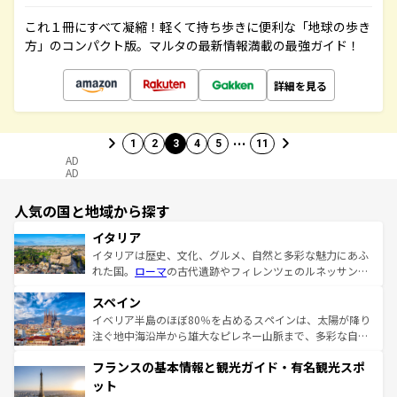
これ１冊にすべて凝縮！軽くて持ち歩きに便利な「地球の歩き
方」のコンパクト版。マルタの最新情報満載の最強ガイド！
詳細を見る
…
1
2
3
4
5
11
AD
AD
人気の国と地域から探す
イタリア
イタリアは歴史、文化、グルメ、自然と多彩な魅力にあふ
れた国。
ローマ
の古代遺跡やフィレンツェのルネッサンス
美術、ヴェネツィアの運河など、歴史あるスポットはもち
スペイン
ろん、トスカーナの美しい田園風景やアマルフィ海岸の絶
景など、自然景観も見逃せない。観光の合間には、本場の
イベリア半島のほぼ80％を占めるスペインは、太陽が降り
ピザやパスタなど、絶品のイタリア料理を堪能することも
注ぐ地中海沿岸から雄大なピレネー山脈まで、多彩な自然
できる。朝目覚めてから夜眠るまで、すべての瞬間を楽し
と文化が詰まったヨーロッパ屈指の旅行先だ。多様な地域
フランスの基本情報と観光ガイド・有名観光スポ
ませてくれるイタリアで、忘れられない旅をしてみよう！
文化が根付くこの国では、情熱的なフラメンコ、熱気あふ
なお、新着のイタリア情報は
コンテンツ一覧
を参照してほ
れる闘牛、そして美味しいタパスが生活の一部となってい
ット