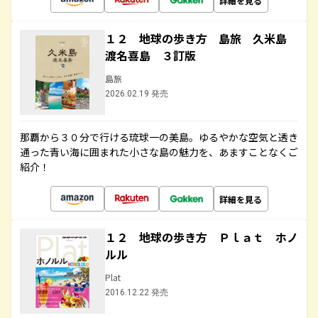
詳細を見る
１２ 地球の歩き方 島旅 久米島
渡名喜島 ３訂版
島旅
2026.02.19 発売
那覇から３０分で行ける琉球一の美島。ゆるやかな空気と透き
通った青い海に囲まれた小さな島の魅力を、あますことなくご
紹介！
詳細を見る
１２ 地球の歩き方 Ｐｌａｔ ホノ
ルル
Plat
2016.12.22 発売