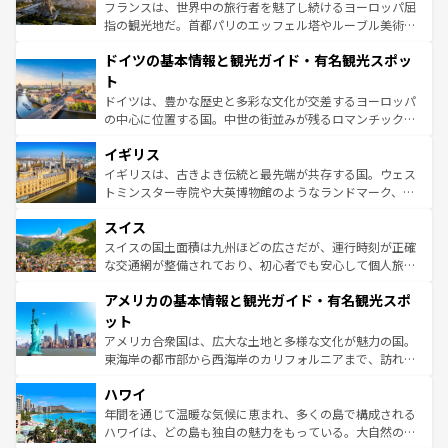
しい。
る。首都マドリードの洗練された雰囲気や、バルセロナの
フランスは、世界中の旅行者を魅了し続けるヨーロッパ屈
アートに溢れた街角から、地方では古代ローマ遺跡や中世
指の観光地だ。首都パリのエッフェル塔やルーブル美術館
の城塞都市、穏やかなビーチリゾートまで多彩な表情を見
といった象徴的なスポットから、田舎町の古風な美しさま
せる。地方によって風土や気候が異なるスペインはその個
ドイツの基本情報と観光ガイド・有名観光スポッ
で、幅広い魅力が詰まっている。華麗な宮殿、歴史的な大
性で訪れる人を魅了する。 なお、新着のスペイン情報は
コ
聖堂、美しいビーチ、そして豊かな自然が、訪れる者を心
ト
ンテンツ一覧
を参照してほしい。
から魅了する。また、フランスは美食の国としても知ら
ドイツは、豊かな歴史と多彩な文化が交差するヨーロッパ
れ、フランス料理はユネスコ無形文化遺産にも登録されて
の中心に位置する国。中世の街並みが残るロマンチック街
いる。シャンパンの発祥地であるランス、プロヴァンスの
道から、未来を先取りするようなモダンな都市まで多様な
香り高いラベンダー畑など、多彩な楽しみ方が可能だ。さ
イギリス
顔を持つこの国は、どこを歩いても飽きることがない。ベ
らに、パリ以外の地域にも魅力が溢れており、どの街角に
ルリンの文化的活気、バイエルン州のアルプスの絶景、そ
イギリスは、古きよき伝統と最先端が共存する国。ウェス
も豊かな歴史と文化が息づいている。パリ以外の個性あふ
してライン川沿いのワイン畑といった風景は必見。ビール
トミンスター寺院や大英博物館のようなランドマーク、歴
れる地方に足を運ぶとそれぞれで全く異なる文化を体験で
とソーセージを味わいながら地元の人と過ごす楽しい時間
史ある大学都市、美しい丘陵地帯や牧歌的な風景など、エ
きるだろう。 なお、新着のフランス情報は
コンテンツ一覧
スイス
は、お酒好きな人にはぜひ体験してほしい。 なお、新着の
リアごとに異なる魅力がある。また、優雅なアフタヌーン
を参照してほしい。
ドイツ情報は
コンテンツ一覧
を参照してほしい。
ティー、ビール好きにはたまらない英国パブ、サッカー観
スイスの国土面積は九州ほどの広さだが、運行時刻が正確
戦など、本場だからこそできる体験も豊富。イギリスを旅
な交通網が整備されており、初心者でも安心して個人旅行
して楽しみつくそう。 なお、新着のイギリス情報は
コンテ
を楽しめる。日本同様に時刻表どおりの旅が可能だ。中世
アメリカの基本情報と観光ガイド・有名観光スポ
ンツ一覧
を参照してほしい。
の建物がそのまま残る町や、スイスならではのユニークな
博物館もあり、アルプス観光だけでなく町歩きも満喫する
ット
ことができる。国民の所得が高いため物価も高いが、旅行
アメリカ合衆国は、広大な土地と多様な文化が魅力の国。
者向けの交通パス提供のサービスもあり、うまく活用すれ
東海岸の都市部から西海岸のカリフォルニアまで、訪れる
ば市内交通費無料で観光を楽しむこともできる。 なお、新
場所ごとに異なる風景と体験が待っている。ニューヨーク
着のスイス情報は
コンテンツ一覧
を参照してほしい。
ハワイ
のような巨大都市は、観光、ショッピング、エンターテイ
ンメントが詰まった刺激的なスポットだ。一方、アメリカ
年間を通じて温暖な気候に恵まれ、多くの島で構成される
西部には大自然が広がり、グランドキャニオンやイエロー
ハワイは、どの島も独自の魅力をもっている。大自然の神