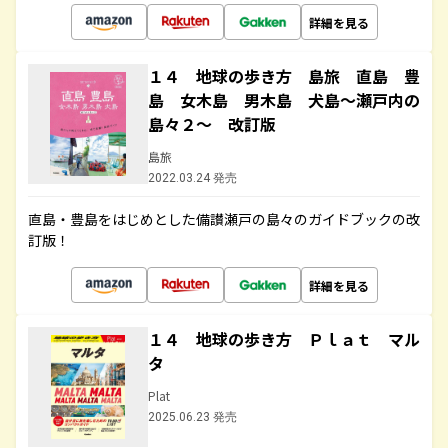
詳細を見る
１４ 地球の歩き方 島旅 直島 豊
島 女木島 男木島 犬島～瀬戸内の
島々２～ 改訂版
島旅
2022.03.24 発売
直島・豊島をはじめとした備讃瀬戸の島々のガイドブックの改
訂版！
詳細を見る
１４ 地球の歩き方 Ｐｌａｔ マル
タ
Plat
2025.06.23 発売