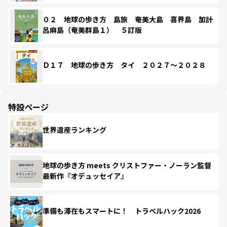
０２ 地球の歩き方 島旅 奄美大島 喜界島 加計
呂麻島（奄美群島１） ５訂版
Ｄ１７ 地球の歩き方 タイ ２０２７～２０２８
特設ページ
世界遺産ランキング
地球の歩き方 meets クリストファー・ノーラン監督
最新作『オデュッセイア』
準備も滞在もスマートに！ トラベルハック2026