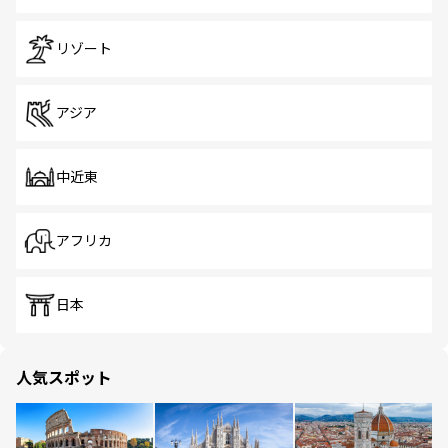
リゾート
アジア
中近東
アフリカ
日本
人気スポット