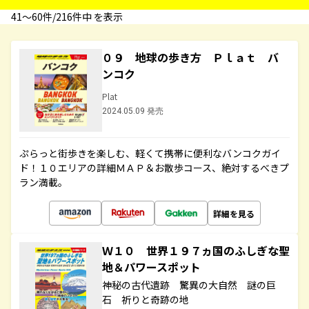
41〜60件/216件中 を表示
０９ 地球の歩き方 Ｐｌａｔ バ
ンコク
Plat
2024.05.09 発売
ぷらっと街歩きを楽しむ、軽くて携帯に便利なバンコクガイ
ド！１０エリアの詳細ＭＡＰ＆お散歩コース、絶対するべきプ
ラン満載。
詳細を見る
Ｗ１０ 世界１９７ヵ国のふしぎな聖
地＆パワースポット
神秘の古代遺跡 驚異の大自然 謎の巨
石 祈りと奇跡の地