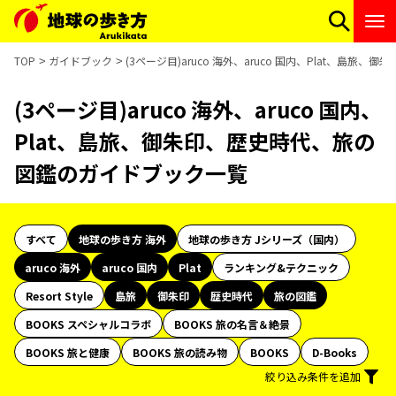
TOP
ガイドブック
(3ページ目)aruco 海外、aruco 国内、Plat、島
(3ページ目)aruco 海外、aruco 国内、
Plat、島旅、御朱印、歴史時代、旅の
図鑑のガイドブック一覧
すべて
地球の歩き方 海外
地球の歩き方 Jシリーズ（国内）
aruco 海外
aruco 国内
Plat
ランキング&テクニック
Resort Style
島旅
御朱印
歴史時代
旅の図鑑
BOOKS スペシャルコラボ
BOOKS 旅の名言＆絶景
BOOKS 旅と健康
BOOKS 旅の読み物
BOOKS
D-Books
絞り込み条件を追加