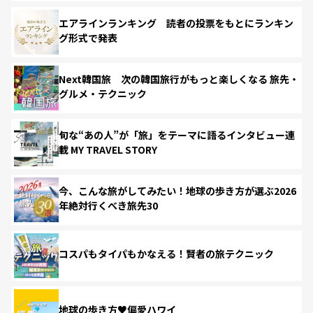
エアラインランキング 読者の投票をもとにランキン
グ形式で発表
Next韓国旅 次の韓国旅行がもっと楽しくなる 旅先・
グルメ・テクニック
旬な“あの人”が「旅」をテーマに語るインタビュー連
載 MY TRAVEL STORY
今、こんな旅がしてみたい！地球の歩き方が選ぶ2026
年絶対行くべき旅先30
コスパもタイパもかなえる！賢者の旅テクニック
地球の歩き方♥偏愛ハワイ