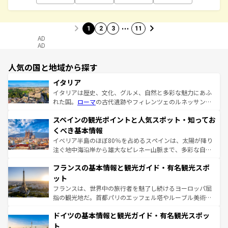
…
1
2
3
11
AD
AD
人気の国と地域から探す
イタリア
イタリアは歴史、文化、グルメ、自然と多彩な魅力にあふ
れた国。
ローマ
の古代遺跡やフィレンツェのルネッサンス
美術、ヴェネツィアの運河など、歴史あるスポットはもち
スペインの観光ポイントと人気スポット・知ってお
ろん、トスカーナの美しい田園風景やアマルフィ海岸の絶
景など、自然景観も見逃せない。観光の合間には、本場の
くべき基本情報
ピザやパスタなど、絶品のイタリア料理を堪能することも
イベリア半島のほぼ80％を占めるスペインは、太陽が降り
できる。朝目覚めてから夜眠るまで、すべての瞬間を楽し
注ぐ地中海沿岸から雄大なピレネー山脈まで、多彩な自然
ませてくれるイタリアで、忘れられない旅をしてみよう！
と文化が詰まったヨーロッパ屈指の旅行先だ。多様な地域
なお、新着のイタリア情報は
コンテンツ一覧
を参照してほ
フランスの基本情報と観光ガイド・有名観光スポ
文化が根付くこの国では、情熱的なフラメンコ、熱気あふ
しい。
れる闘牛、そして美味しいタパスが生活の一部となってい
ット
る。首都マドリードの洗練された雰囲気や、バルセロナの
フランスは、世界中の旅行者を魅了し続けるヨーロッパ屈
アートに溢れた街角から、地方では古代ローマ遺跡や中世
指の観光地だ。首都パリのエッフェル塔やルーブル美術館
の城塞都市、穏やかなビーチリゾートまで多彩な表情を見
といった象徴的なスポットから、田舎町の古風な美しさま
せる。地方によって風土や気候が異なるスペインはその個
ドイツの基本情報と観光ガイド・有名観光スポッ
で、幅広い魅力が詰まっている。華麗な宮殿、歴史的な大
性で訪れる人を魅了する。 なお、新着のスペイン情報は
コ
聖堂、美しいビーチ、そして豊かな自然が、訪れる者を心
ト