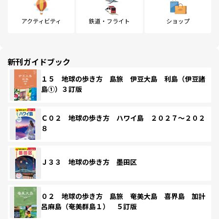
アクティビティ
鉄道・フライト
ショップ
新刊ガイドブック
１５ 地球の歩き方 島旅 伊豆大島 利島（伊豆諸
島①）３訂版
Ｃ０２ 地球の歩き方 ハワイ島 ２０２７～２０２
８
Ｊ３３ 地球の歩き方 墨田区
０２ 地球の歩き方 島旅 奄美大島 喜界島 加計
呂麻島（奄美群島１） ５訂版