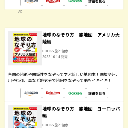
詳細を見る
AD
地球のなぞり方 旅地図 アメリカ大
陸編
BOOKS 旅と健康
2022.10.14 発売
各国の地形や関係性をなぞって学ぶ新しい地図本！国境や州、
川や街道、島など旅気分で地図をなぞって脳もイキイキ！
詳細を見る
地球のなぞり方 旅地図 ヨーロッパ
編
BOOKS 旅と健康