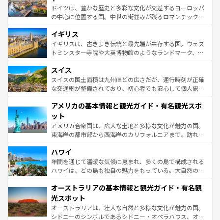
ンテンツ一覧
を参照してほしい。
から魅了する。また、フランスは美食の国としても知ら
ドイツは、豊かな歴史と多彩な文化が交差するヨーロッパ
れ、フランス料理はユネスコ無形文化遺産にも登録されて
の中心に位置する国。中世の街並みが残るロマンチック街
いる。シャンパンの発祥地であるランス、プロヴァンスの
道から、未来を先取りするようなモダンな都市まで多様な
香り高いラベンダー畑など、多彩な楽しみ方が可能だ。さ
イギリス
顔を持つこの国は、どこを歩いても飽きることがない。ベ
らに、パリ以外の地域にも魅力が溢れており、どの街角に
ルリンの文化的活気、バイエルン州のアルプスの絶景、そ
イギリスは、古きよき伝統と最先端が共存する国。ウェス
も豊かな歴史と文化が息づいている。パリ以外の個性あふ
してライン川沿いのワイン畑といった風景は必見。ビール
トミンスター寺院や大英博物館のようなランドマーク、歴
れる地方に足を運ぶとそれぞれで全く異なる文化を体験で
とソーセージを味わいながら地元の人と過ごす楽しい時間
史ある大学都市、美しい丘陵地帯や牧歌的な風景など、エ
きるだろう。 なお、新着のフランス情報は
コンテンツ一覧
スイス
は、お酒好きな人にはぜひ体験してほしい。 なお、新着の
リアごとに異なる魅力がある。また、優雅なアフタヌーン
を参照してほしい。
ドイツ情報は
コンテンツ一覧
を参照してほしい。
ティー、ビール好きにはたまらない英国パブ、サッカー観
スイスの国土面積は九州ほどの広さだが、運行時刻が正確
戦など、本場だからこそできる体験も豊富。イギリスを旅
な交通網が整備されており、初心者でも安心して個人旅行
して楽しみつくそう。 なお、新着のイギリス情報は
コンテ
を楽しめる。日本同様に時刻表どおりの旅が可能だ。中世
アメリカの基本情報と観光ガイド・有名観光スポ
ンツ一覧
を参照してほしい。
の建物がそのまま残る町や、スイスならではのユニークな
博物館もあり、アルプス観光だけでなく町歩きも満喫する
ット
ことができる。国民の所得が高いため物価も高いが、旅行
アメリカ合衆国は、広大な土地と多様な文化が魅力の国。
者向けの交通パス提供のサービスもあり、うまく活用すれ
東海岸の都市部から西海岸のカリフォルニアまで、訪れる
ば市内交通費無料で観光を楽しむこともできる。 なお、新
場所ごとに異なる風景と体験が待っている。ニューヨーク
着のスイス情報は
コンテンツ一覧
を参照してほしい。
ハワイ
のような巨大都市は、観光、ショッピング、エンターテイ
ンメントが詰まった刺激的なスポットだ。一方、アメリカ
年間を通じて温暖な気候に恵まれ、多くの島で構成される
西部には大自然が広がり、グランドキャニオンやイエロー
ハワイは、どの島も独自の魅力をもっている。大自然の神
ストーン国立公園といった絶景が堪能できる。さらに、南
秘を感じたいなら、火山が生み出した壮大な景観を誇るハ
オーストラリアの基本情報と観光ガイド・有名観
部のニューオーリンズでは、音楽と美食が融合した独特の
ワイ島は見逃せない。また、定番の観光地といえばオアフ
文化が魅力。旅行者はアメリカの各地域で異なる魅力を楽
島だが、静かな自然を求めるならマウイ島やカウアイ島が
光スポット
しみながら、その多様性と豊かな歴史を感じることができ
おすすめ。エメラルドグリーンに輝く海をはじめ、豊かな
オーストラリアは、壮大な自然と多様な文化が魅力の国。
るだろう。車でのロードトリップや列車の旅も、アメリカ
文化や歴史が息づいている。「アロハスピリット」と呼ば
シドニーのシンボルであるシドニー・オペラハウス、オー