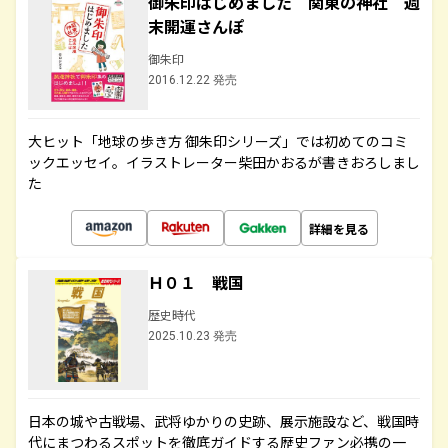
御朱印はじめました 関東の神社 週
末開運さんぽ
御朱印
2016.12.22 発売
大ヒット「地球の歩き方 御朱印シリーズ」では初めてのコミ
ックエッセイ。イラストレーター柴田かおるが書きおろしまし
た
詳細を見る
Ｈ０１ 戦国
歴史時代
2025.10.23 発売
日本の城や古戦場、武将ゆかりの史跡、展示施設など、戦国時
代にまつわるスポットを徹底ガイドする歴史ファン必携の一