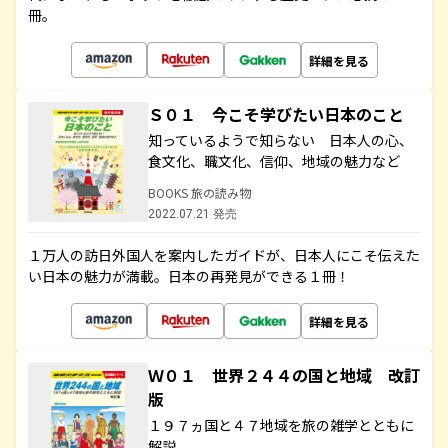
冊。
詳細を見る
Ｓ０１ 今こそ学びたい日本のこと
知っているようで知らない 日本人の心、
食文化、職文化、信仰、地域の魅力など
BOOKS 旅の読み物
2022.07.21 発売
１万人の訪日外国人を案内したガイドが、日本人にこそ伝えた
い日本の魅力が満載。日本の再発見ができる１冊！
詳細を見る
Ｗ０１ 世界２４４の国と地域 改訂
版
１９７ヵ国と４７地域を旅の雑学とともに
解説