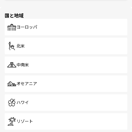
と伝統を感じられるエスニックタウン、多数の緑豊かな公
ほしい。
ほしい。
園や自然保護区など、自然が調和した近代的な景観と文化
の多様性あふれるカラフルな町は、どこを歩いても新しい
国と地域
発見がある。さらに、治安のよさや充実した公共交通機関
も、旅行者にとっては魅力的なポイント。グルメも豊富
で、ホーカーズは地元の風情を楽しめる外せないスポット
ヨーロッパ
だ。訪れる人を飽きさせないシンガポールで、多様な魅力
を体感しよう。 なお、新着のシンガポール情報は
コンテン
ツ一覧
を参照してほしい。
北米
中南米
オセアニア
ハワイ
リゾート