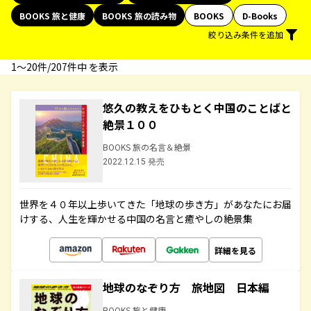
BOOKS 旅と健康
BOOKS 旅の読み物
BOOKS
D-Books
絞り込み条件を追加
1〜20件/207件中 を表示
悠久の教えをひもとく中国のことばと
絶景１００
BOOKS 旅の名言＆絶景
2022.12.15 発売
世界を４０年以上歩いてきた「地球の歩き方」があなたにお届
けする、人生を輝かせる中国の名言と癒やしの絶景集
詳細を見る
地球のなぞり方 旅地図 日本編
BOOKS 旅と健康