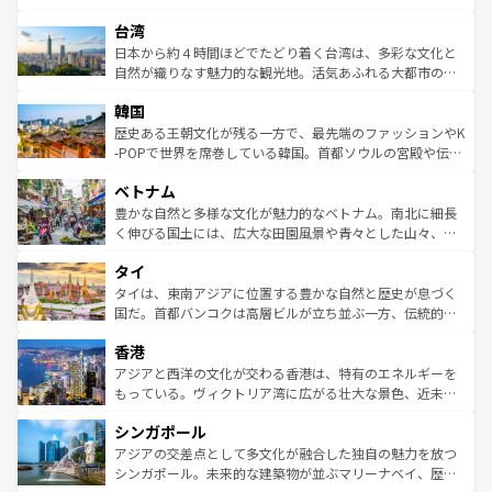
ならではの贅沢な旅のスタイルだ。 なお、新着のアメリカ
れるおもてなしの心で訪れる人々を迎えてくれるハワイの
ストラリア東海岸北部に広がる大サンゴ礁地帯グレートバ
情報は
コンテンツ一覧
を参照してほしい。
人々、おいしいローカルフードやハワイアンミュージッ
台湾
リアリーフや大陸中央部にそびえるウルル（エアーズロッ
ク、伝統的なフラダンスなど、すべてがハワイの魅力を彩
ク）、タスマニアの美しい原生林やケアンズの熱帯雨林な
日本から約４時間ほどでたどり着く台湾は、多彩な文化と
っている。訪れるたびに新しい発見と感動が待っているハ
ど、見どころがたくさん。また、カフェやワイン、オージ
自然が織りなす魅力的な観光地。活気あふれる大都市の台
ワイを、存分に味わってほしい。 なお、新着のハワイ情報
ービーフなどの食文化も豊かで、美味しいものであふれて
北やノスタルジックな町並みが人気な九份（ジォウフェ
は
コンテンツ一覧
を参照してほしい。
韓国
いる。アクティビティも充実しており、サーフィンやダイ
ン）、静ひつな山岳地帯である台湾東部など、都市の喧騒
ビング、ハイキングなど、アウトドア好きにはたまらな
と山間の静けさが共存しており、訪れる人に新しい発見と
歴史ある王朝文化が残る一方で、最先端のファッションやK
い。オーストラリアの多彩な魅力を存分に味わいつくそ
驚きをもたらしてくれる。また、奥深い台湾の食文化も魅
-POPで世界を席巻している韓国。首都ソウルの宮殿や伝統
う。 なお、新着のオーストラリア情報は
コンテンツ一覧
を
力で、夜市などの屋台グルメから高級料理、ヘルシーで美
家屋が並ぶエリアでは韓国の歴史と文化に浸ることがで
参照してほしい。
ベトナム
容にもいいと評判のスイーツなど、バラエティ豊かな料理
き、地方に足を延ばせば四季折々の自然美を楽しむことが
が味わえる。 なお、新着の台湾情報は
コンテンツ一覧
を参
できる。そして、キムチや焼肉、絶品のストリートフード
豊かな自然と多様な文化が魅力的なベトナム。南北に細長
照してほしい。
まで、さまざまな韓国料理が待っている。夜には、韓国な
く伸びる国土には、広大な田園風景や青々とした山々、世
らではのナイトライフも堪能できる。あたたかいホスピタ
界遺産に登録された壮大な自然景観が点在し、都市部では
タイ
リティに包まれながら、韓国の多彩な魅力を心ゆくまで味
急速な発展と共に伝統が息づく。ハノイの古い町並みやホ
わってみてほしい。 なお、新着の韓国情報は
コンテンツ一
ーチミン市のフランス統治時代の建物も、独特の雰囲気を
タイは、東南アジアに位置する豊かな自然と歴史が息づく
覧
を参照してほしい。
醸し出している。また、バラエティの豊かさとおいしさで
国だ。首都バンコクは高層ビルが立ち並ぶ一方、伝統的な
世界中の食通を魅了してやまないベトナム料理も魅力のひ
寺院や市場がいたるところに点在し、古きよき文化と現代
香港
とつ。フォーやバインミー、ベトナムコーヒーなどは、ぜ
の活気が交差している。北部ではチェンマイなどの山岳地
ひ現地で味わいたい。どの地域を訪れてもあたたかい人々
帯で自然と触れ合い、南部ではプーケットやクラビの美し
アジアと西洋の文化が交わる香港は、特有のエネルギーを
が旅行者を迎えてくれるので、きっと忘れられない旅にな
いビーチでリゾート気分を楽しむことができる。タイ料理
もっている。ヴィクトリア湾に広がる壮大な景色、近未来
るはずだ。 なお、新着のベトナム情報は
コンテンツ一覧
を
は世界的に有名で、屋台から高級レストランまで味覚を刺
的なアートスポット、そして歴史と現代が融合した町並
参照してほしい。
シンガポール
激する。気候は一年中温暖で、どの季節にも異なる楽しみ
み、どこを訪れても感動するはず。観光スポットが密集し
が待っている。親しみやすいタイの人々、仏教を中心とし
ており、効率よく見どころを回れるのも魅力。息をのむよ
アジアの交差点として多文化が融合した独自の魅力を放つ
た文化、そして多様な観光資源が、訪れる旅人を魅了し続
うな絶景から文化的な体験まで、香港を存分に楽しみ尽く
シンガポール。未来的な建築物が並ぶマリーナベイ、歴史
ける。 なお、新着のタイ情報は
コンテンツ一覧
を参照して
そう。 なお、新着の香港情報は
コンテンツ一覧
を参照して